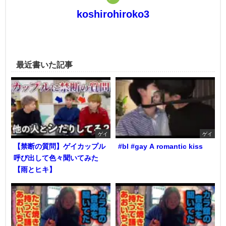
koshirohiroko3
最近書いた記事
ゲイ
ゲイ
【禁断の質問】ゲイカップル
#bl #gay A romantic kiss
呼び出して色々聞いてみた
【雨とヒキ】