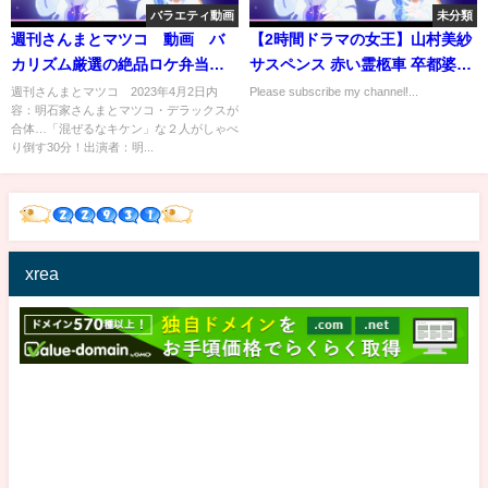
バラエティ動画
未分類
週刊さんまとマツコ 動画 バ
【2時間ドラマの女王】山村美紗
カリズム厳選の絶品ロケ弁当を
サスペンス 赤い霊柩車 卒都婆小
紹介 4月2日
町が死んだ 붉은영구차 33 소토
週刊さんまとマツコ 2023年4月2日内
Please subscribe my channel!...
容：明石家さんまとマツコ・デラックスが
바 코마치가 죽다
合体…「混ぜるなキケン」な２人がしゃべ
り倒す30分！出演者：明...
xrea