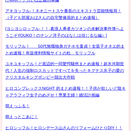
アキヨッフル-！ネオニートスケ番長のエキストラ芸能情報局！
（子ども部屋おばさんの自宅警備員的まとめ速報）
[ヨシヨシロッフル-！！-素浪人勇者カツオンの未解決事件簿へよ
うこそYOUKO！のナンノ洋子のはなしは信じるな編）]
モリッフル！ 50代無職独身ガチホモ童貞！女装子オネエ的ま
とめ速報！有益便利情報サイトの杜 モリッフル
ユキユキッフル！ど底辺的一同驚愕騒然まとめ速報！超氷河期世
代！人生の強制ロスカットですべてを失ったキグナス氷子の愛の
クリスタルキングボンビー脱出大作戦
ヒロコンプレックスNIGHT 的まとめ速報！！子供が欲しいど陰キ
ャアラフィフ女子のめざせ！専業主婦！婚活計画編
萌えっふる！
萌えっとこあに！
ヒロシッフル！ヒロシデース山さんのリフォームひとりDIY！！