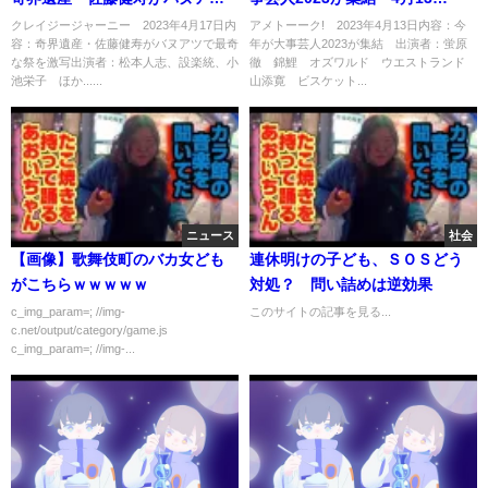
で最奇な祭を激写 4月17日
日
クレイジージャーニー 2023年4月17日内
アメトーーク! 2023年4月13日内容：今
容：奇界遺産・佐藤健寿がバヌアツで最奇
年が大事芸人2023が集結 出演者：蛍原
な祭を激写出演者：松本人志、設楽統、小
徹 錦鯉 オズワルド ウエストランド
池栄子 ほか......
山添寛 ビスケット...
ニュース
社会
【画像】歌舞伎町のバカ女ども
連休明けの子ども、ＳＯＳどう
がこちらｗｗｗｗｗ
対処？ 問い詰めは逆効果
c_img_param=; //img-
このサイトの記事を見る...
c.net/output/category/game.js
c_img_param=; //img-...