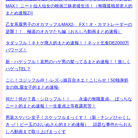
MAX！ ニート仙人仙女の映画三昧老後生活！（無職孤独居老人的
まとめ速報Z)]
乙女系腐男子のオカマッフルMAX2- FX！オ・カマトレーダーの
逆襲！！ 極道のオカマたち編（おもしろ動画まとめ速報）
タダッフル！ネトゲ廃人的まとめ速報！！ネット乞食DE2000万
パワーズ！
新・ハゲッフル！哀愁のハゲ男の髪ってるまとめ速報！！激しく
ハゲっTEL？
こじ！コジッフル@！-レズっ娘百合ネエ！こじらせ！50独身処
女のBL腐女子的まとめ速報-
何だ！何が？真・シロッフル！！ 永遠の無職童貞- ぼっちな
ニート的まとめ速報！一生童貞上等夜露死苦！
男装スケバン女子！スケッフルまっくす！（新・ナンノひゃくし
きっ!！ビー玉のおいぬさん的まとめ速報） 話題な事件からおも
しろ動画まで取り上げまっくす