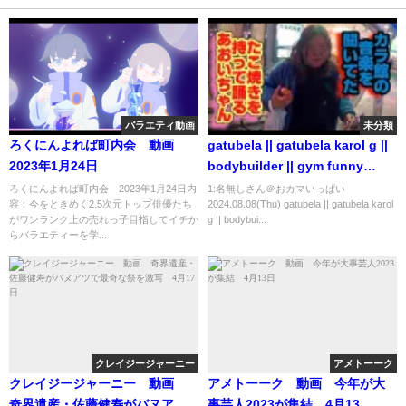
バラエティ動画
未分類
ろくにんよれば町内会 動画
gatubela || gatubela karol g ||
2023年1月24日
bodybuilder || gym funny
video || gay bodybuilder ||
ろくにんよれば町内会 2023年1月24日内
1:名無しさん＠おカマいっぱい
容：今をときめく2.5次元トップ俳優たち
2024.08.08(Thu) gatubela || gatubela karol
#shorts #gay 💪💪
がワンランク上の売れっ子目指してイチか
g || bodybui...
らバラエティーを学...
クレイジージャーニー
アメトーーク
クレイジージャーニー 動画
アメトーーク 動画 今年が大
奇界遺産・佐藤健寿がバヌアツ
事芸人2023が集結 4月13