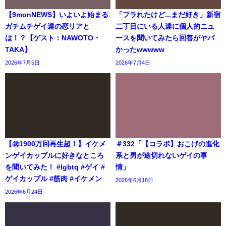
【9monNEWS】いよいよ始まる
「フラれたけど...まだ好き」新宿
ガチムチゲイ達の恋リアと
二丁目にいる人達に個人的ニュ
は！？【ゲスト：NAWOTO・
ースを聞いてみたら回答がヤバ
TAKA】
かったwwwww
2026年7月5日
2026年7月4日
【㊗️1900万回再生超！】イケメ
＃332「【コラボ】おこげの進化
ンゲイカップルに好きなところ
系と男が途切れないゲイの事
を聞いてみた！ #lgbtq #ゲイ #
情」
ゲイカップル #筋肉 #イケメン
2026年6月18日
2026年6月24日