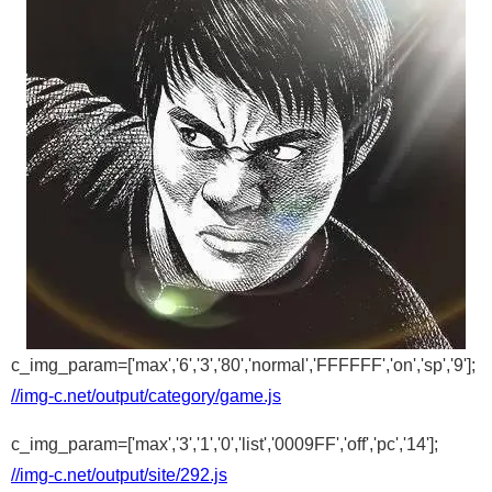
c_img_param=['max','6','3','80','normal','FFFFFF','on','sp','9'];
//img-c.net/output/category/game.js
c_img_param=['max','3','1','0','list','0009FF','off','pc','14'];
//img-c.net/output/site/292.js