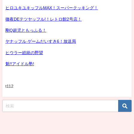
ヒロユキユキッフルMAX！スーパークッキング！
徹夜DEテツヤッフル!！レトロ館2号店！
剛Q超児ともっふる！
ヤナッフル ゲームだいすき6！放送局
ヒウラー総統の野望
魁!!アイドル塾!
t112