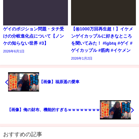
ゲイのポジション問題・タチ受
【㊗️1000万回再生超！】イケメ
けの分岐進化点について【ノン
ンゲイカップルに好きなところ
ケの知らない世界 #3】
を聞いてみた！ #lgbtq #ゲイ #
ゲイカップル #筋肉 #イケメン
2026年6月1日
2026年1月2日
【画像】福原遥の愛車
【画像】俺の財布、機能的すぎるｗｗｗｗｗｗｗｗ
おすすめの記事