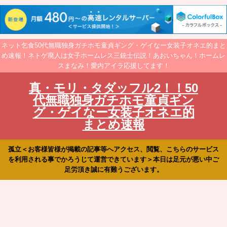
ネット乞食50代無職独身ガチホモ童貞ギング・ゲイなー女装子オネエ的まと
め速報！ネトゲ廃人は女子ホームレス三銃士伝説！あおいちゃん！ホームレ
スまなみ！愛内アイラ応援してます！
真・モリ・タダッフル2！！50
代無職独身ガチホモ童貞ギン
グ・ゲイなー女装子オネエ的
まとめ速報
孤立＜お客様皆様が掲載の記事等へアクセス、閲覧、こちらのサービス
を利用される事でかろうじて運営できています＞本日は足元が悪い中ご
足労頂き誠に有難うございます。