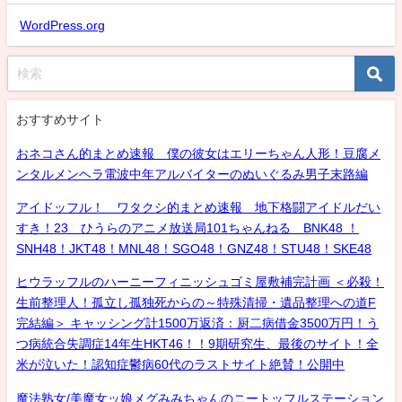
WordPress.org
おすすめサイト
おネコさん的まとめ速報 僕の彼女はエリーちゃん人形！豆腐メ
ンタルメンヘラ電波中年アルバイターのぬいぐるみ男子末路編
アイドッフル！ ワタクシ的まとめ速報 地下格闘アイドルだい
すき！23 ひうらのアニメ放送局101ちゃんねる BNK48 ！
SNH48！JKT48！MNL48！SGO48！GNZ48！STU48！SKE48
ヒウラッフルのハーニーフィニッシュゴミ屋敷補完計画 ＜必殺！
生前整理人！孤立し孤独死からの～特殊清掃・遺品整理への道F
完結編＞ キャッシング計1500万返済：厨二病借金3500万円！う
つ病統合失調症14年生HKT46！！9期研究生、最後のサイト！全
米が泣いた！認知症鬱病60代のラストサイト絶賛！公開中
魔法熟女/美魔女ッ娘メグみみちゃんのニートッフルステーション