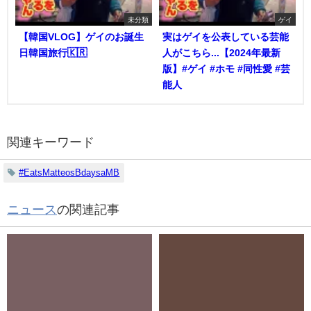
未分類
ゲイ
【韓国VLOG】ゲイのお誕生
実はゲイを公表している芸能
日韓国旅行🇰🇷
人がこちら...【2024年最新
版】#ゲイ #ホモ #同性愛 #芸
能人
関連キーワード
#EatsMatteosBdaysaMB
ニュース
の関連記事