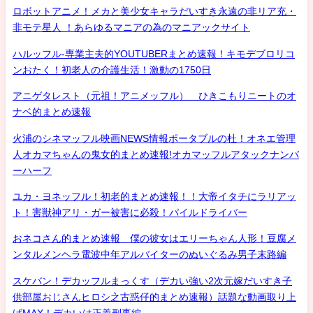
ロボットアニメ！メカと美少女キャラだいすき永遠の非リア充・
非モテ星人 ！あらゆるマニアの為のマニアックサイト
ハルッフル-専業主夫的YOUTUBERまとめ速報！キモデブロリコ
ンおたく！初老人の介護生活！激動の1750日
アニゲタレスト（元祖！アニメッフル） ひきこもりニートのオ
ナベ的まとめ速報
火浦のシネマッフル映画NEWS情報ポータブルの杜！オネエ管理
人オカマちゃんの鬼女的まとめ速報!オカマッフルアタックナンバ
ーハーフ
ユカ・ヨネッフル！初老的まとめ速報！！大帝イタチにラリアッ
ト！害獣神アリ・ガー被害に必殺！パイルドライバー
おネコさん的まとめ速報 僕の彼女はエリーちゃん人形！豆腐メ
ンタルメンヘラ電波中年アルバイターのぬいぐるみ男子末路編
スケバン！デカッフルまっくす（デカい強い2次元嫁だいすき子
供部屋おじさんヒロシ之古惑仔的まとめ速報）話題な動画取り上
げMAX！デカいは正義刑事編