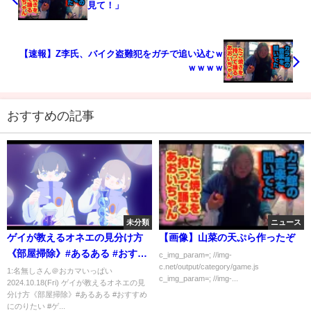
見て！」
【速報】Z李氏、バイク盗難犯をガチで追い込むｗ
ｗｗｗｗ
おすすめの記事
未分類
ニュース
ゲイが教えるオネエの見分け方
【画像】山菜の天ぷら作ったぞ
《部屋掃除》#あるある #おすす
c_img_param=; //img-
c.net/output/category/game.js
めにのりたい #ゲイ
1:名無しさん＠おカマいっぱい
c_img_param=; //img-...
2024.10.18(Fri) ゲイが教えるオネエの見
分け方《部屋掃除》#あるある #おすすめ
にのりたい #ゲ...