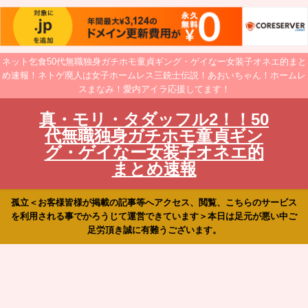
ネット乞食50代無職独身ガチホモ童貞ギング・ゲイなー女装子オネエ的まと
め速報！ネトゲ廃人は女子ホームレス三銃士伝説！あおいちゃん！ホームレ
スまなみ！愛内アイラ応援してます！
真・モリ・タダッフル2！！50
代無職独身ガチホモ童貞ギン
グ・ゲイなー女装子オネエ的
まとめ速報
孤立＜お客様皆様が掲載の記事等へアクセス、閲覧、こちらのサービス
を利用される事でかろうじて運営できています＞本日は足元が悪い中ご
足労頂き誠に有難うございます。