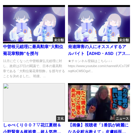
未分類
未分類
中曽根元総理に最高勲章“大勲位
発達障害の人にオススメするア
菊花章頸飾”を授与
ルバイト【ADHD・ASD（アスペ
ルガー・自閉症スペクトラ
11月に亡くなった中曽根康弘元総理に対
★チャンネル登録はこちら↓↓↓
し、政府は27日の閣議で、日本の最高勲
https://www.youtube.com/channel/UCs72lFq
ム）】
章である「大勲位菊花章頸飾」を授与する
nqtKoCM5Ogxf...
ことを決めました。 戦後、...
文化
ニュース
しゃべくり００７▽花江夏樹＆
【画像】視聴者「1番肌が綺麗に
小野賢章＆梶裕貴…超人気声優
なる化粧水教えて」皮膚科医