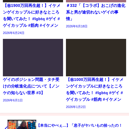
【㊗️1900万回再生超！】イケメ
＃332「【コラボ】おこげの進化
ンゲイカップルに好きなところ
系と男が途切れないゲイの事
を聞いてみた！ #lgbtq #ゲイ #
情」
ゲイカップル #筋肉 #イケメン
2026年6月18日
2026年6月24日
ゲイのポジション問題・タチ受
【㊗️1000万回再生超！】イケメ
けの分岐進化点について【ノン
ンゲイカップルに好きなところ
ケの知らない世界 #3】
を聞いてみた！ #lgbtq #ゲイ #
ゲイカップル #筋肉 #イケメン
2026年6月1日
2026年1月2日
【本当にやべぇ…】「息子がヤバいもの拾ったの！