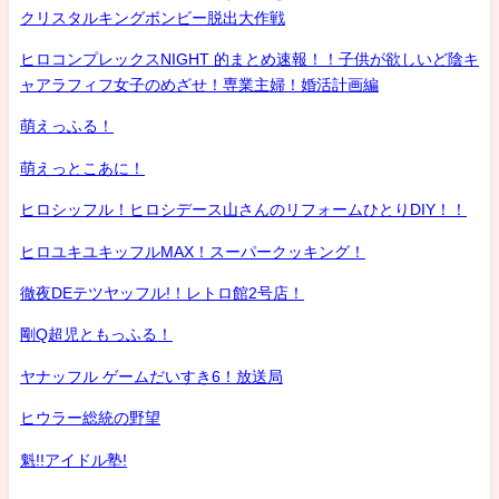
クリスタルキングボンビー脱出大作戦
ヒロコンプレックスNIGHT 的まとめ速報！！子供が欲しいど陰キ
ャアラフィフ女子のめざせ！専業主婦！婚活計画編
萌えっふる！
萌えっとこあに！
ヒロシッフル！ヒロシデース山さんのリフォームひとりDIY！！
ヒロユキユキッフルMAX！スーパークッキング！
徹夜DEテツヤッフル!！レトロ館2号店！
剛Q超児ともっふる！
ヤナッフル ゲームだいすき6！放送局
ヒウラー総統の野望
魁!!アイドル塾!