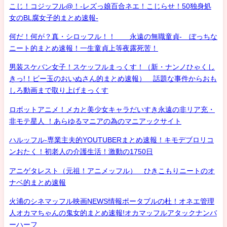
こじ！コジッフル@！-レズっ娘百合ネエ！こじらせ！50独身処
女のBL腐女子的まとめ速報-
何だ！何が？真・シロッフル！！ 永遠の無職童貞- ぼっちな
ニート的まとめ速報！一生童貞上等夜露死苦！
男装スケバン女子！スケッフルまっくす！（新・ナンノひゃくし
きっ!！ビー玉のおいぬさん的まとめ速報） 話題な事件からおも
しろ動画まで取り上げまっくす
ロボットアニメ！メカと美少女キャラだいすき永遠の非リア充・
非モテ星人 ！あらゆるマニアの為のマニアックサイト
ハルッフル-専業主夫的YOUTUBERまとめ速報！キモデブロリコ
ンおたく！初老人の介護生活！激動の1750日
アニゲタレスト（元祖！アニメッフル） ひきこもりニートのオ
ナベ的まとめ速報
火浦のシネマッフル映画NEWS情報ポータブルの杜！オネエ管理
人オカマちゃんの鬼女的まとめ速報!オカマッフルアタックナンバ
ーハーフ