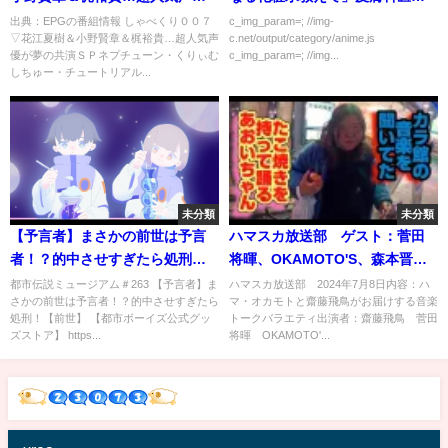
が夢の共演ＳＰ[字]…の番組内容
「実は…」 →とんでもない事実
出典：EPGの番組情報 しゃべくり００７
c_img_param=; //img-
▽花江夏樹＆小野賢章＆梶裕貴…超人気声
c.net/output/category/anime.js
解析まとめ
が発覚ｗｗｗｗｗｗ
優が夢の共演ＳＰネプチューン・くりぃむ
c_img_param=; //img...
しちゅー・チュートリアル...
未分類
未分類
【予言者】まさかの前世は予言
ハマスカ放送部 ゲスト：菅田
者！？的中させすぎたら処刑！
将暉、OKAMOTO'S、森本晋太
【前世】
郎 7月8日
都市伝説ミュージアム＃263 【予言者】ま
ハマスカ放送部 2024年7月8日内容：ハ
さかの前世は予言者！？的中させすぎたら
マ・オカモトと齋藤飛鳥がお届けする音楽
処刑！【前世】 【都市ボーイズ公式グッ
トークバラエティ出演者：齋藤飛鳥 菅田
ズストア】 https...
将暉 OKAMOTO'...