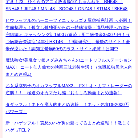
すき！23 ひうらのアニメ放送局101ちゃんねる BNK48 ！
SNH48！JKT48！MNL48！SGO48！GNZ48！STU48！SKE48
ヒウラッフルのハーニーフィニッシュゴミ屋敷補完計画 ＜必殺！
生前整理人！孤立し孤独死からの～特殊清掃・遺品整理への道F
完結編＞ キャッシング計1500万返済：厨二病借金3500万円！う
つ病統合失調症14年生HKT46！！9期研究生、最後のサイト！全
米が泣いた！認知症鬱病60代のラストサイト絶賛！公開中
魔法熟女/美魔女ッ娘メグみみちゃんのニートッフルステーション
MAX！ ニート仙人仙女の映画三昧老後生活！（無職孤独居老人的
まとめ速報Z)]
乙女系腐男子のオカマッフルMAX2- FX！オ・カマトレーダーの
逆襲！！ 極道のオカマたち編（おもしろ動画まとめ速報）
タダッフル！ネトゲ廃人的まとめ速報！！ネット乞食DE2000万
パワーズ！
新・ハゲッフル！哀愁のハゲ男の髪ってるまとめ速報！！激しく
ハゲっTEL？