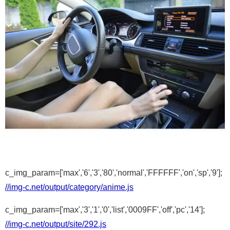
c_img_param=['max','6','3','80','normal','FFFFFF','on','sp','9'];
//img-c.net/output/category/anime.js
c_img_param=['max','3','1','0','list','0009FF','off','pc','14'];
//img-c.net/output/site/292.js