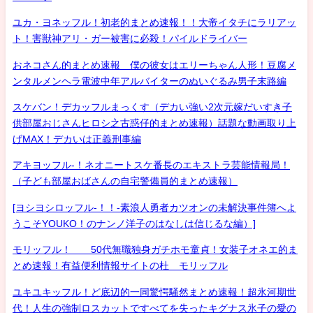
ユカ・ヨネッフル！初老的まとめ速報！！大帝イタチにラリアッ
ト！害獣神アリ・ガー被害に必殺！パイルドライバー
おネコさん的まとめ速報 僕の彼女はエリーちゃん人形！豆腐メ
ンタルメンヘラ電波中年アルバイターのぬいぐるみ男子末路編
スケバン！デカッフルまっくす（デカい強い2次元嫁だいすき子
供部屋おじさんヒロシ之古惑仔的まとめ速報）話題な動画取り上
げMAX！デカいは正義刑事編
アキヨッフル-！ネオニートスケ番長のエキストラ芸能情報局！
（子ども部屋おばさんの自宅警備員的まとめ速報）
[ヨシヨシロッフル-！！-素浪人勇者カツオンの未解決事件簿へよ
うこそYOUKO！のナンノ洋子のはなしは信じるな編）]
モリッフル！ 50代無職独身ガチホモ童貞！女装子オネエ的ま
とめ速報！有益便利情報サイトの杜 モリッフル
ユキユキッフル！ど底辺的一同驚愕騒然まとめ速報！超氷河期世
代！人生の強制ロスカットですべてを失ったキグナス氷子の愛の