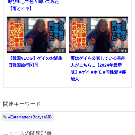
呼び出して色々聞いてみた
【雨とヒキ】
未分類
ゲイ
【韓国VLOG】ゲイのお誕生
実はゲイを公表している芸能
日韓国旅行🇰🇷
人がこちら...【2024年最新
版】#ゲイ #ホモ #同性愛 #芸
能人
関連キーワード
#EatsMatteosBdaysaMB
ニュース
の関連記事