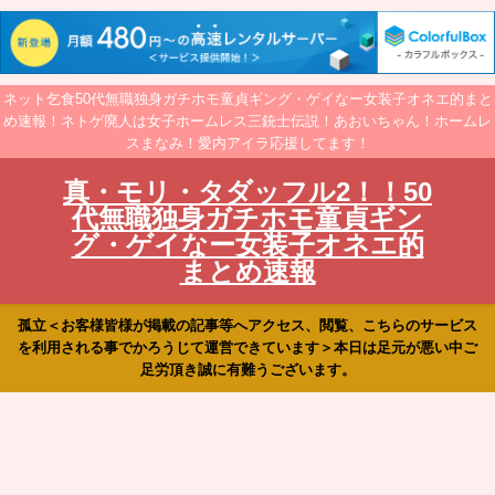
ネット乞食50代無職独身ガチホモ童貞ギング・ゲイなー女装子オネエ的まと
め速報！ネトゲ廃人は女子ホームレス三銃士伝説！あおいちゃん！ホームレ
スまなみ！愛内アイラ応援してます！
真・モリ・タダッフル2！！50
代無職独身ガチホモ童貞ギン
グ・ゲイなー女装子オネエ的
まとめ速報
孤立＜お客様皆様が掲載の記事等へアクセス、閲覧、こちらのサービス
を利用される事でかろうじて運営できています＞本日は足元が悪い中ご
足労頂き誠に有難うございます。