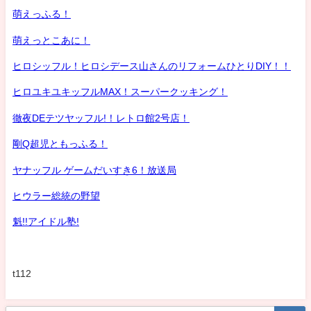
萌えっふる！
萌えっとこあに！
ヒロシッフル！ヒロシデース山さんのリフォームひとりDIY！！
ヒロユキユキッフルMAX！スーパークッキング！
徹夜DEテツヤッフル!！レトロ館2号店！
剛Q超児ともっふる！
ヤナッフル ゲームだいすき6！放送局
ヒウラー総統の野望
魁!!アイドル塾!
t112