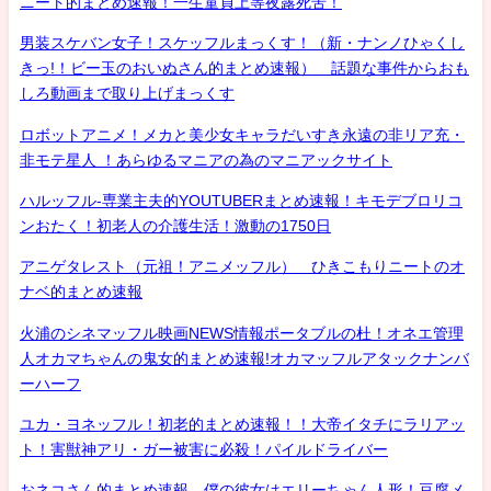
ニート的まとめ速報！一生童貞上等夜露死苦！
男装スケバン女子！スケッフルまっくす！（新・ナンノひゃくし
きっ!！ビー玉のおいぬさん的まとめ速報） 話題な事件からおも
しろ動画まで取り上げまっくす
ロボットアニメ！メカと美少女キャラだいすき永遠の非リア充・
非モテ星人 ！あらゆるマニアの為のマニアックサイト
ハルッフル-専業主夫的YOUTUBERまとめ速報！キモデブロリコ
ンおたく！初老人の介護生活！激動の1750日
アニゲタレスト（元祖！アニメッフル） ひきこもりニートのオ
ナベ的まとめ速報
火浦のシネマッフル映画NEWS情報ポータブルの杜！オネエ管理
人オカマちゃんの鬼女的まとめ速報!オカマッフルアタックナンバ
ーハーフ
ユカ・ヨネッフル！初老的まとめ速報！！大帝イタチにラリアッ
ト！害獣神アリ・ガー被害に必殺！パイルドライバー
おネコさん的まとめ速報 僕の彼女はエリーちゃん人形！豆腐メ