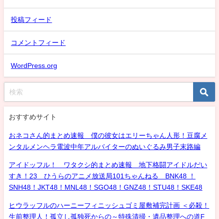
投稿フィード
コメントフィード
WordPress.org
おすすめサイト
おネコさん的まとめ速報 僕の彼女はエリーちゃん人形！豆腐メ
ンタルメンヘラ電波中年アルバイターのぬいぐるみ男子末路編
アイドッフル！ ワタクシ的まとめ速報 地下格闘アイドルだい
すき！23 ひうらのアニメ放送局101ちゃんねる BNK48 ！
SNH48！JKT48！MNL48！SGO48！GNZ48！STU48！SKE48
ヒウラッフルのハーニーフィニッシュゴミ屋敷補完計画 ＜必殺！
生前整理人！孤立し孤独死からの～特殊清掃・遺品整理への道F