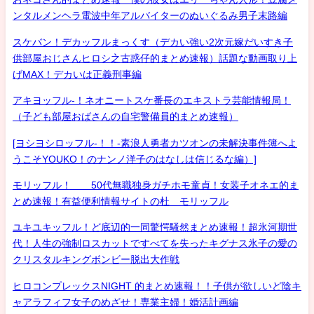
ンタルメンヘラ電波中年アルバイターのぬいぐるみ男子末路編
スケバン！デカッフルまっくす（デカい強い2次元嫁だいすき子
供部屋おじさんヒロシ之古惑仔的まとめ速報）話題な動画取り上
げMAX！デカいは正義刑事編
アキヨッフル-！ネオニートスケ番長のエキストラ芸能情報局！
（子ども部屋おばさんの自宅警備員的まとめ速報）
[ヨシヨシロッフル-！！-素浪人勇者カツオンの未解決事件簿へよ
うこそYOUKO！のナンノ洋子のはなしは信じるな編）]
モリッフル！ 50代無職独身ガチホモ童貞！女装子オネエ的ま
とめ速報！有益便利情報サイトの杜 モリッフル
ユキユキッフル！ど底辺的一同驚愕騒然まとめ速報！超氷河期世
代！人生の強制ロスカットですべてを失ったキグナス氷子の愛の
クリスタルキングボンビー脱出大作戦
ヒロコンプレックスNIGHT 的まとめ速報！！子供が欲しいど陰キ
ャアラフィフ女子のめざせ！専業主婦！婚活計画編