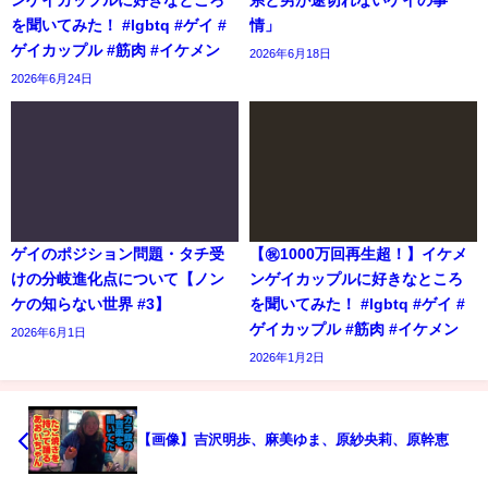
ンゲイカップルに好きなところ
系と男が途切れないゲイの事
を聞いてみた！ #lgbtq #ゲイ #
情」
ゲイカップル #筋肉 #イケメン
2026年6月18日
2026年6月24日
ゲイのポジション問題・タチ受
【㊗️1000万回再生超！】イケメ
けの分岐進化点について【ノン
ンゲイカップルに好きなところ
ケの知らない世界 #3】
を聞いてみた！ #lgbtq #ゲイ #
ゲイカップル #筋肉 #イケメン
2026年6月1日
2026年1月2日
【画像】吉沢明歩、麻美ゆま、原紗央莉、原幹恵