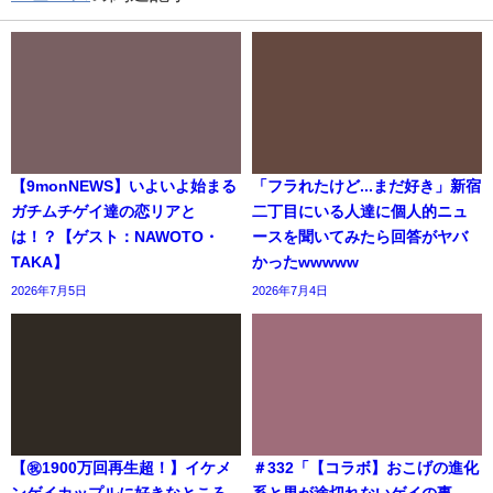
【9monNEWS】いよいよ始まる
「フラれたけど...まだ好き」新宿
ガチムチゲイ達の恋リアと
二丁目にいる人達に個人的ニュ
は！？【ゲスト：NAWOTO・
ースを聞いてみたら回答がヤバ
TAKA】
かったwwwww
2026年7月5日
2026年7月4日
【㊗️1900万回再生超！】イケメ
＃332「【コラボ】おこげの進化