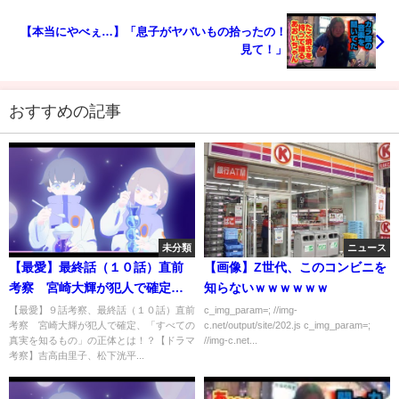
【本当にやべぇ…】「息子がヤバいもの拾ったの！
見て！」
おすすめの記事
未分類
ニュース
【最愛】最終話（１０話）直前
【画像】Z世代、このコンビニを
考察 宮崎大輝が犯人で確定、
知らないｗｗｗｗｗｗ
「すべての真実を知るもの」の
【最愛】９話考察、最終話（１０話）直前
c_img_param=; //img-
考察 宮崎大輝が犯人で確定、「すべての
c.net/output/site/202.js c_img_param=;
正体とは！？【ドラマ考察】吉
真実を知るもの」の正体とは！？【ドラマ
//img-c.net...
高由里子、松下洸平、田中みな
考察】吉高由里子、松下洸平...
実、薬師丸ひろ子、井浦新