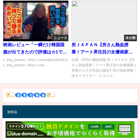
ニュース
未分類
映画レビュー「一瞬だけ韓国国
所ＪＡＰＡＮ【所さん熱血授
旗が出てきたので評価は☆1です
業！アート界注目の女優画家と
（笑）」
奇跡のコラボ作品が誕生】[字]…
c_img_param=; //img-c.net/output/site/42.js
出典：EPGの番組情報 所ＪＡＰＡＮ【所
c_img_param=; //img-c.net/...
さん熱血授業！アート界注目の女優画家と
の番組内容解析まとめ
奇跡のコラボ作品が誕生】所が熱血授業！
珍キャラクター「ヒヨエル...
xrea