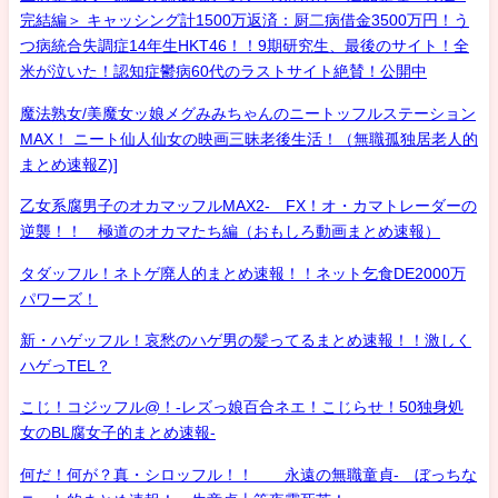
完結編＞ キャッシング計1500万返済：厨二病借金3500万円！う
つ病統合失調症14年生HKT46！！9期研究生、最後のサイト！全
米が泣いた！認知症鬱病60代のラストサイト絶賛！公開中
魔法熟女/美魔女ッ娘メグみみちゃんのニートッフルステーション
MAX！ ニート仙人仙女の映画三昧老後生活！（無職孤独居老人的
まとめ速報Z)]
乙女系腐男子のオカマッフルMAX2- FX！オ・カマトレーダーの
逆襲！！ 極道のオカマたち編（おもしろ動画まとめ速報）
タダッフル！ネトゲ廃人的まとめ速報！！ネット乞食DE2000万
パワーズ！
新・ハゲッフル！哀愁のハゲ男の髪ってるまとめ速報！！激しく
ハゲっTEL？
こじ！コジッフル@！-レズっ娘百合ネエ！こじらせ！50独身処
女のBL腐女子的まとめ速報-
何だ！何が？真・シロッフル！！ 永遠の無職童貞- ぼっちな