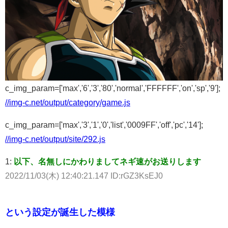
c_img_param=['max','6','3','80','normal','FFFFFF','on','sp','9'];
//img-c.net/output/category/game.js
c_img_param=['max','3','1','0','list','0009FF','off','pc','14'];
//img-c.net/output/site/292.js
1:
以下、名無しにかわりましてネギ速がお送りします
2022/11/03(木) 12:40:21.147 ID:rGZ3KsEJ0
という設定が誕生した模様