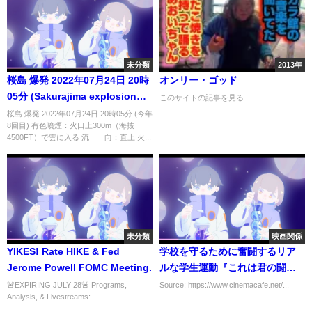
未分類
2013年
桜島 爆発 2022年07月24日 20時
オンリー・ゴッド
05分 (Sakurajima explosion
このサイトの記事を見る...
July 24, 2022 20:05)
桜島 爆発 2022年07月24日 20時05分 (今年
8回目) 有色噴煙：火口上300m（海抜
4500FT）で雲に入る 流 向：直上 火...
未分類
映画関係
YIKES! Rate HIKE & Fed
学校を守るために奮闘するリア
Jerome Powell FOMC Meeting.
ルな学生運動『これは君の闘争
だ』11月6日に公開へ
🚨EXPIRING JULY 28🚨 Programs,
Source: https://www.cinemacafe.net/...
Analysis, & Livestreams: ...