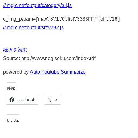
//img-c.net/output/category/all.js
c_img_param=['max','8','1','0','list','3333FFF','off','','16'];
//img-c.net/output/site/292.js
続きを読む
Source: http://www.negisoku.com/index.rdf
powered by
Auto Youtube Summarize
共有:
Facebook
X
いいね: