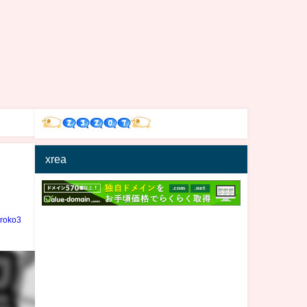
xrea
iroko3