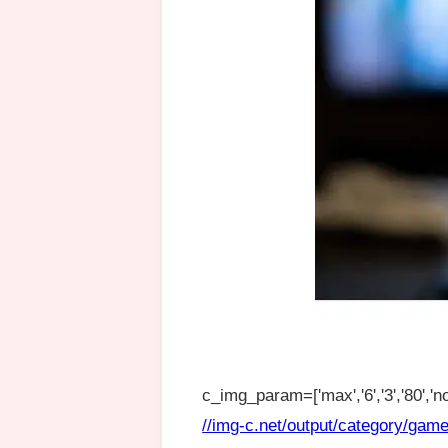
c_img_param=['max','6','3','80','no
//img-c.net/output/category/game