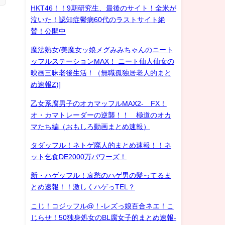
HKT46！！9期研究生、最後のサイト！全米が
泣いた！認知症鬱病60代のラストサイト絶
賛！公開中
魔法熟女/美魔女ッ娘メグみみちゃんのニート
ッフルステーションMAX！ ニート仙人仙女の
映画三昧老後生活！（無職孤独居老人的まと
め速報Z)]
乙女系腐男子のオカマッフルMAX2- FX！
オ・カマトレーダーの逆襲！！ 極道のオカ
マたち編（おもしろ動画まとめ速報）
タダッフル！ネトゲ廃人的まとめ速報！！ネ
ット乞食DE2000万パワーズ！
新・ハゲッフル！哀愁のハゲ男の髪ってるま
とめ速報！！激しくハゲっTEL？
こじ！コジッフル@！-レズっ娘百合ネエ！こ
じらせ！50独身処女のBL腐女子的まとめ速報-