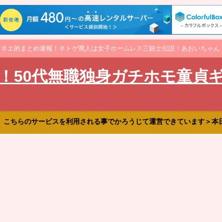
オネエ的まとめ速報！ネトゲ廃人は女子ホームレス三銃士伝説！あおいちゃん
！50代無職独身ガチホモ童貞
、こちらのサービスを利用される事でかろうじて運営できています＞本