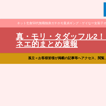
ネット乞食50代無職独身ガチホモ童貞ギング・ゲイなー女装子
真・モリ・タダッフル2！
ネエ的まとめ速報
孤立＜お客様皆様が掲載の記事等へアクセス、閲覧