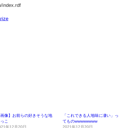
/index.rdf
rize
【画像】お前らの好きそうな地
「これできる人地味に凄い」っ
味っこ
てものwwwwwwww
021年12月20日
2021年12月20日