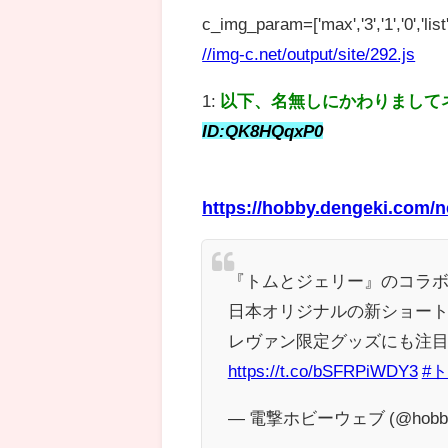
c_img_param=['max','3','1','0','list',
//img-c.net/output/site/292.js
1:
以下、名無しにかわりまして
ID:QK8HQqxP0
https://hobby.dengeki.com/
『トムとジェリー』のコラボ
日本オリジナルの新ショー
レヴァン限定グッズにも注
https://t.co/bSFRPiWDY3
#
— 電撃ホビーウェブ (@hobby_