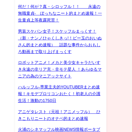
何だ！何が？真・シロッフル！！ 永遠の
無職童貞- ぼっちなニート的まとめ速報！一
生童貞上等夜露死苦！
男装スケバン女子！スケッフルまっくす！
（新・ナンノひゃくしきっ!！ビー玉のおいぬ
さん的まとめ速報） 話題な事件からおもし
ろ動画まで取り上げまっくす
ロボットアニメ！メカと美少女キャラだいす
き永遠の非リア充・非モテ星人 ！あらゆるマ
ニアの為のマニアックサイト
ハルッフル-専業主夫的YOUTUBERまとめ速
報！キモデブロリコンおたく！初老人の介護
生活！激動の1750日
アニゲタレスト（元祖！アニメッフル） ひ
きこもりニートのオナベ的まとめ速報
火浦のシネマッフル映画NEWS情報ポータブ