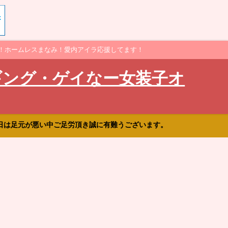
！ホームレスまなみ！愛内アイラ応援してます！
ギング・ゲイなー女装子オ
日は足元が悪い中ご足労頂き誠に有難うございます。