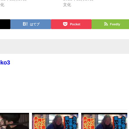
文化
文化
はてブ
Pocket
Feedly
oko3