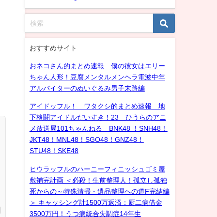
おすすめサイト
おネコさん的まとめ速報 僕の彼女はエリー
ちゃん人形！豆腐メンタルメンヘラ電波中年
アルバイターのぬいぐるみ男子末路編
アイドッフル！ ワタクシ的まとめ速報 地
下格闘アイドルだいすき！23 ひうらのアニ
メ放送局101ちゃんねる BNK48 ！SNH48！
JKT48！MNL48！SGO48！GNZ48！
STU48！SKE48
ヒウラッフルのハーニーフィニッシュゴミ屋
敷補完計画 ＜必殺！生前整理人！孤立し孤独
死からの～特殊清掃・遺品整理への道F完結編
＞ キャッシング計1500万返済：厨二病借金
3500万円！うつ病統合失調症14年生