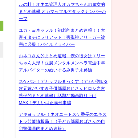
ルの杜！オネエ管理人オカマちゃんの鬼女的
まとめ速報!オカマッフルアタックナンバーハ
ーフ
ユカ・ヨネッフル！初老的まとめ速報！！大
帝イタチにラリアット！害獣神アリ・ガー被
害に必殺！パイルドライバー
おネコさん的まとめ速報 僕の彼女はエリー
ちゃん人形！豆腐メンタルメンヘラ電波中年
アルバイターのぬいぐるみ男子末路編
スケバン！デカッフルまっくす（デカい強い2
次元嫁だいすき子供部屋おじさんヒロシ之古
惑仔的まとめ速報）話題な動画取り上げ
MAX！デカいは正義刑事編
アキヨッフル-！ネオニートスケ番長のエキス
トラ芸能情報局！（子ども部屋おばさんの自
宅警備員的まとめ速報）