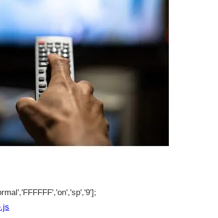
rmal','FFFFFF','on','sp','9'];
.js