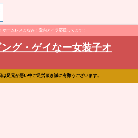
！ホームレスまなみ！愛内アイラ応援してます！
ギング・ゲイなー女装子オ
日は足元が悪い中ご足労頂き誠に有難うございます。