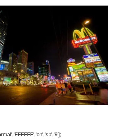
rmal','FFFFFF','on','sp','9'];