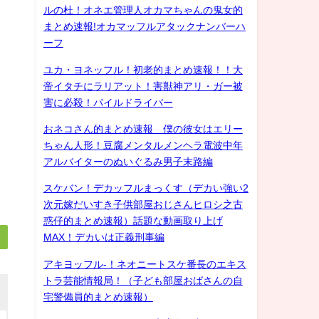
ルの杜！オネエ管理人オカマちゃんの鬼女的
まとめ速報!オカマッフルアタックナンバーハ
ーフ
ユカ・ヨネッフル！初老的まとめ速報！！大
帝イタチにラリアット！害獣神アリ・ガー被
害に必殺！パイルドライバー
おネコさん的まとめ速報 僕の彼女はエリー
ちゃん人形！豆腐メンタルメンヘラ電波中年
アルバイターのぬいぐるみ男子末路編
スケバン！デカッフルまっくす（デカい強い2
次元嫁だいすき子供部屋おじさんヒロシ之古
惑仔的まとめ速報）話題な動画取り上げ
MAX！デカいは正義刑事編
アキヨッフル-！ネオニートスケ番長のエキス
トラ芸能情報局！（子ども部屋おばさんの自
宅警備員的まとめ速報）