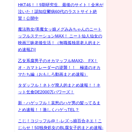
HKT46！！9期研究生、最後のサイト！全米が
泣いた！認知症鬱病60代のラストサイト絶
賛！公開中
魔法熟女/美魔女ッ娘メグみみちゃんのニート
ッフルステーションMAX！ ニート仙人仙女の
映画三昧老後生活！（無職孤独居老人的まと
め速報Z)]
乙女系腐男子のオカマッフルMAX2- FX！
オ・カマトレーダーの逆襲！！ 極道のオカ
マたち編（おもしろ動画まとめ速報）
タダッフル！ネトゲ廃人的まとめ速報！！ネ
ット乞食DE2000万パワーズ！
新・ハゲッフル！哀愁のハゲ男の髪ってるま
とめ速報！！激しくハゲっTEL？
こじ！コジッフル@！-レズっ娘百合ネエ！こ
じらせ！50独身処女のBL腐女子的まとめ速報-