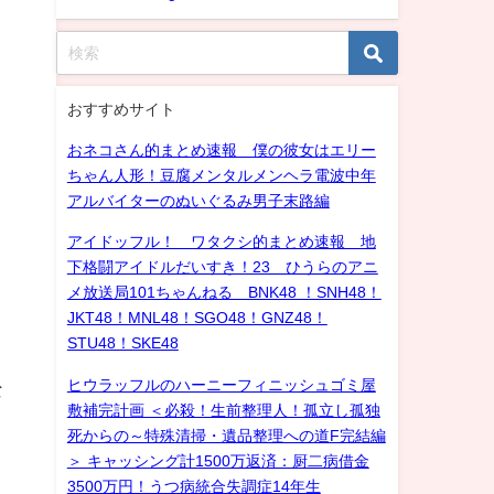
おすすめサイト
おネコさん的まとめ速報 僕の彼女はエリー
ちゃん人形！豆腐メンタルメンヘラ電波中年
アルバイターのぬいぐるみ男子末路編
アイドッフル！ ワタクシ的まとめ速報 地
下格闘アイドルだいすき！23 ひうらのアニ
メ放送局101ちゃんねる BNK48 ！SNH48！
JKT48！MNL48！SGO48！GNZ48！
STU48！SKE48
ヒウラッフルのハーニーフィニッシュゴミ屋
な
敷補完計画 ＜必殺！生前整理人！孤立し孤独
死からの～特殊清掃・遺品整理への道F完結編
＞ キャッシング計1500万返済：厨二病借金
3500万円！うつ病統合失調症14年生