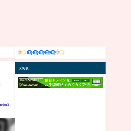
xrea
う
iroko3