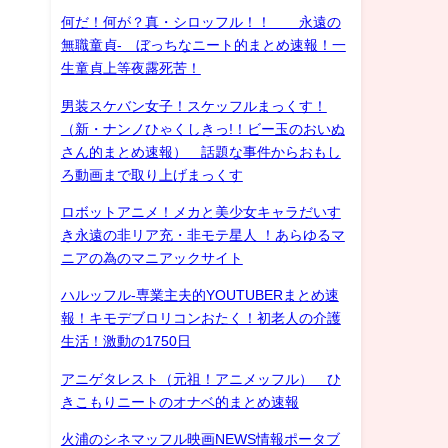
何だ！何が？真・シロッフル！！ 永遠の
無職童貞- ぼっちなニート的まとめ速報！一
生童貞上等夜露死苦！
男装スケバン女子！スケッフルまっくす！
（新・ナンノひゃくしきっ!！ビー玉のおいぬ
さん的まとめ速報） 話題な事件からおもし
ろ動画まで取り上げまっくす
ロボットアニメ！メカと美少女キャラだいす
き永遠の非リア充・非モテ星人 ！あらゆるマ
ニアの為のマニアックサイト
ハルッフル-専業主夫的YOUTUBERまとめ速
報！キモデブロリコンおたく！初老人の介護
生活！激動の1750日
アニゲタレスト（元祖！アニメッフル） ひ
きこもりニートのオナベ的まとめ速報
火浦のシネマッフル映画NEWS情報ポータブ