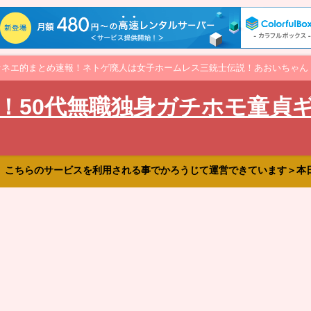
オネエ的まとめ速報！ネトゲ廃人は女子ホームレス三銃士伝説！あおいちゃん
！50代無職独身ガチホモ童貞
、こちらのサービスを利用される事でかろうじて運営できています＞本