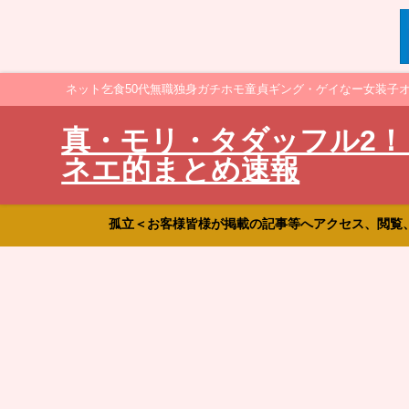
ネット乞食50代無職独身ガチホモ童貞ギング・ゲイなー女装子
真・モリ・タダッフル2！
ネエ的まとめ速報
孤立＜お客様皆様が掲載の記事等へアクセス、閲覧