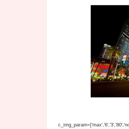
c_img_param=['max','6','3','80','no