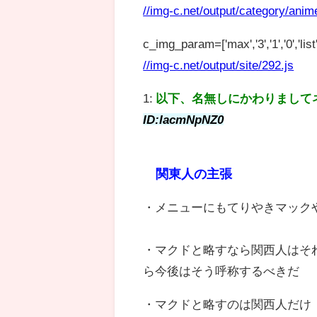
//img-c.net/output/category/anim
c_img_param=['max','3','1','0','list',
//img-c.net/output/site/292.js
1:
以下、名無しにかわりまして
ID:IacmNpNZ0
関東人の主張
・メニューにもてりやきマック
・マクドと略すなら関西人はそ
ら今後はそう呼称するべきだ
・マクドと略すのは関西人だけ