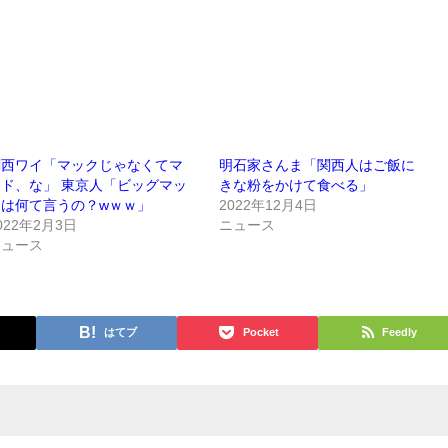
関西ワイ「マックじゃなくてマ
明石家さんま「関西人はご飯に
クド、な」 東京人「ビッグマッ
きな粉をかけて食べる」
クは何て言うの？wｗｗ」
2022年12月4日
022年2月3日
ニュース
ニュース
はてブ
Pocket
Feedly