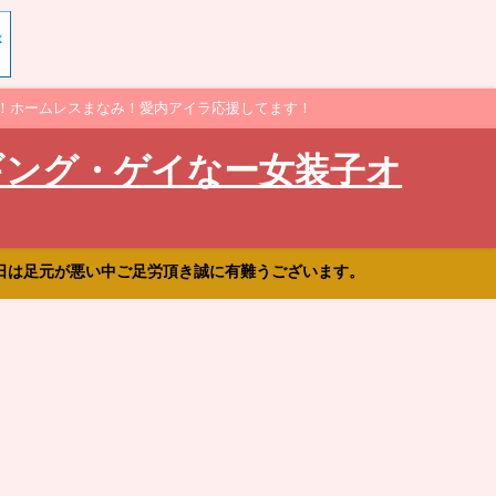
！ホームレスまなみ！愛内アイラ応援してます！
ギング・ゲイなー女装子オ
日は足元が悪い中ご足労頂き誠に有難うございます。