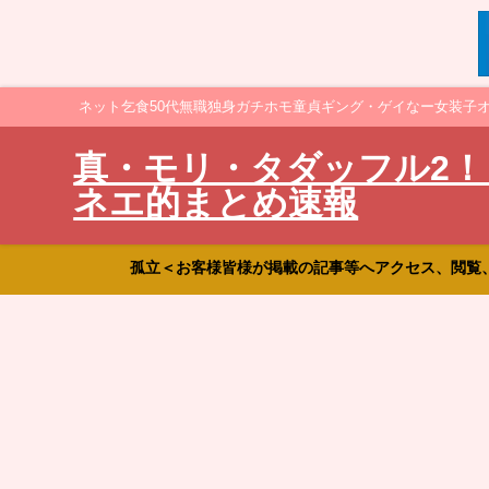
ネット乞食50代無職独身ガチホモ童貞ギング・ゲイなー女装子
真・モリ・タダッフル2！
ネエ的まとめ速報
孤立＜お客様皆様が掲載の記事等へアクセス、閲覧