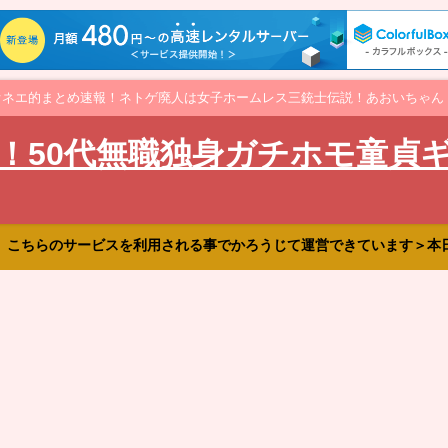
オネエ的まとめ速報！ネトゲ廃人は女子ホームレス三銃士伝説！あおいちゃん
！50代無職独身ガチホモ童貞
、こちらのサービスを利用される事でかろうじて運営できています＞本