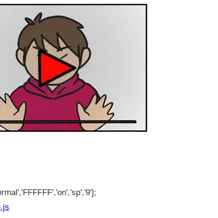
rmal','FFFFFF','on','sp','9'];
.js