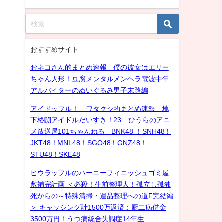
おすすめサイト
おネコさん的まとめ速報 僕の彼女はエリー
ちゃん人形！豆腐メンタルメンヘラ電波中年
アルバイターのぬいぐるみ男子末路編
アイドッフル！ ワタクシ的まとめ速報 地
下格闘アイドルだいすき！23 ひうらのアニ
メ放送局101ちゃんねる BNK48 ！SNH48！
JKT48！MNL48！SGO48！GNZ48！
STU48！SKE48
ヒウラッフルのハーニーフィニッシュゴミ屋
敷補完計画 ＜必殺！生前整理人！孤立し孤独
死からの～特殊清掃・遺品整理への道F完結編
＞ キャッシング計1500万返済：厨二病借金
3500万円！うつ病統合失調症14年生