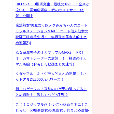
HKT46！！9期研究生、最後のサイト！全米が
泣いた！認知症鬱病60代のラストサイト絶
賛！公開中
魔法熟女/美魔女ッ娘メグみみちゃんのニート
ッフルステーションMAX！ ニート仙人仙女の
映画三昧老後生活！（無職孤独居老人的まと
め速報Z)]
乙女系腐男子のオカマッフルMAX2- FX！
オ・カマトレーダーの逆襲！！ 極道のオカ
マたち編（おもしろ動画まとめ速報）
タダッフル！ネトゲ廃人的まとめ速報！！ネ
ット乞食DE2000万パワーズ！
新・ハゲッフル！哀愁のハゲ男の髪ってるま
とめ速報！！激しくハゲっTEL？
こじ！コジッフル@！-レズっ娘百合ネエ！こ
じらせ！50独身処女のBL腐女子的まとめ速報-