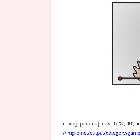
c_img_param=['max','6','3','80','no
//img-c.net/output/category/game