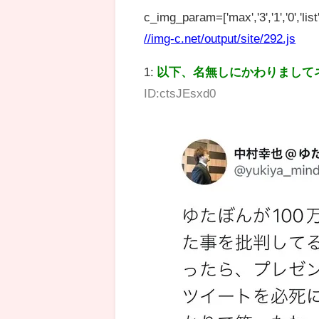
c_img_param=['max','3','1','0','list',
//img-c.net/output/site/292.js
1:
以下、名無しにかわりまして
ID:ctsJEsxd0