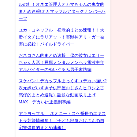
ルの杜！オネエ管理人オカマちゃんの鬼女的
まとめ速報!オカマッフルアタックナンバーハ
ーフ
ユカ・ヨネッフル！初老的まとめ速報！！大
帝イタチにラリアット！害獣神アリ・ガー被
害に必殺！パイルドライバー
おネコさん的まとめ速報 僕の彼女はエリー
ちゃん人形！豆腐メンタルメンヘラ電波中年
アルバイターのぬいぐるみ男子末路編
スケバン！デカッフルまっくす（デカい強い2
次元嫁だいすき子供部屋おじさんヒロシ之古
惑仔的まとめ速報）話題な動画取り上げ
MAX！デカいは正義刑事編
アキヨッフル-！ネオニートスケ番長のエキス
トラ芸能情報局！（子ども部屋おばさんの自
宅警備員的まとめ速報）