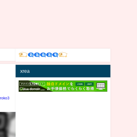
xrea
iroko3