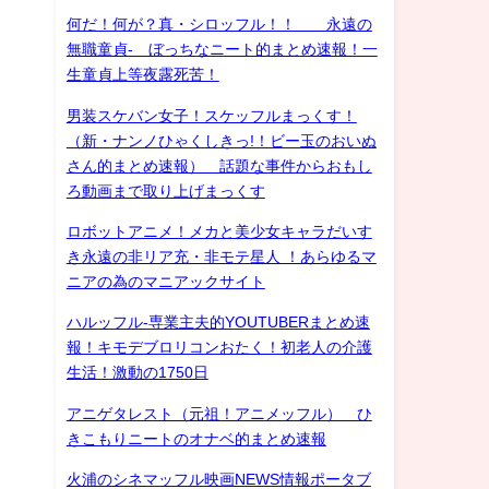
何だ！何が？真・シロッフル！！ 永遠の
無職童貞- ぼっちなニート的まとめ速報！一
生童貞上等夜露死苦！
男装スケバン女子！スケッフルまっくす！
（新・ナンノひゃくしきっ!！ビー玉のおいぬ
さん的まとめ速報） 話題な事件からおもし
ろ動画まで取り上げまっくす
ロボットアニメ！メカと美少女キャラだいす
き永遠の非リア充・非モテ星人 ！あらゆるマ
ニアの為のマニアックサイト
ハルッフル-専業主夫的YOUTUBERまとめ速
報！キモデブロリコンおたく！初老人の介護
生活！激動の1750日
アニゲタレスト（元祖！アニメッフル） ひ
きこもりニートのオナベ的まとめ速報
火浦のシネマッフル映画NEWS情報ポータブ