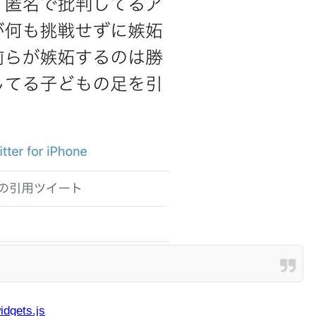
idgets.js