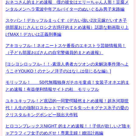
おネコさん的まとめ速報 僕の彼女はエリーちゃん人形！豆腐メ
ンタルメンヘラ電波中年アルバイターのぬいぐるみ男子末路編
スケバン！デカッフルまっくす（デカい強い2次元嫁だいすき子
供部屋おじさんヒロシ之古惑仔的まとめ速報）話題な動画取り上
げMAX！デカいは正義刑事編
アキヨッフル-！ネオニートスケ番長のエキストラ芸能情報局！
（子ども部屋おばさんの自宅警備員的まとめ速報）
[ヨシヨシロッフル-！！-素浪人勇者カツオンの未解決事件簿へよ
うこそYOUKO！のナンノ洋子のはなしは信じるな編）]
モリッフル！ 50代無職独身ガチホモ童貞！女装子オネエ的ま
とめ速報！有益便利情報サイトの杜 モリッフル
ユキユキッフル！ど底辺的一同驚愕騒然まとめ速報！超氷河期世
代！人生の強制ロスカットですべてを失ったキグナス氷子の愛の
クリスタルキングボンビー脱出大作戦
ヒロコンプレックスNIGHT 的まとめ速報！！子供が欲しいど陰キ
ャアラフィフ女子のめざせ！専業主婦！婚活計画編