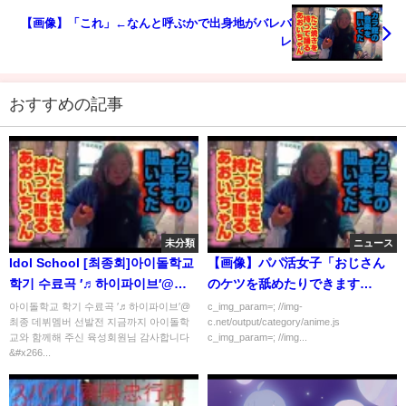
【画像】「これ」←なんと呼ぶかで出身地がバレバ
レ
おすすめの記事
未分類
ニュース
Idol School [최종회]아이돌학교
【画像】パパ活女子「おじさん
학기 수료곡 ′♬하이파이브′@최
のケツを舐めたりできます
종 데뷔멤버 선발전 170929
か？」
아이돌학교 학기 수료곡 ′♬하이파이브′@
c_img_param=; //img-
최종 데뷔멤버 선발전 지금까지 아이돌학
c.net/output/category/anime.js
EP.11
교와 함께해 주신 육성회원님 감사합니다
c_img_param=; //img...
&#x266...