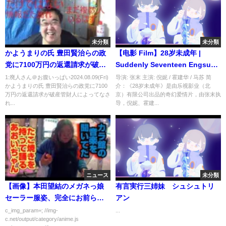
未分類
未分類
かようまりの氏 豊田賢治らの政
【电影 Film】28岁未成年 |
党に7100万円の返還請求が破産
Suddenly Seventeen Engsub
管財人によってなされる！一
（倪妮 Ni Ni,霍建华 Wallace
1:廃人さん＠お腹いっぱい2024.08.09(Fri)
导演: 张末 主演: 倪妮 / 霍建华 / 马苏 简
かようまりの氏 豊田賢治らの政党に7100
介：《28岁未成年》是由乐视影业（北
方、親友の山中裕はドバイへの
Huo,马苏 Su Ma）
万円の返還請求が破産管財人によってなさ
京）有限公司出品的奇幻爱情片，由张末执
記事について
れ...
导，倪妮、霍建...
ニュース
未分類
【画像】本田望結のメガネっ娘
有言実行三姉妹 シュシュトリ
セーラー服姿、完全にお前ら好
アン
みｗｗｗｗｗ
c_img_param=; //img-
...
c.net/output/category/anime.js