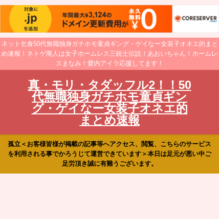
ネット乞食50代無職独身ガチホモ童貞ギング・ゲイなー女装子オネエ的まと
め速報！ネトゲ廃人は女子ホームレス三銃士伝説！あおいちゃん！ホームレ
スまなみ！愛内アイラ応援してます！
真・モリ・タダッフル2！！50
代無職独身ガチホモ童貞ギン
グ・ゲイなー女装子オネエ的
まとめ速報
孤立＜お客様皆様が掲載の記事等へアクセス、閲覧、こちらのサービス
を利用される事でかろうじて運営できています＞本日は足元が悪い中ご
足労頂き誠に有難うございます。