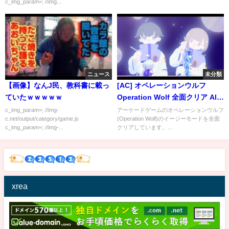
c_img_param=; //img...
ニュース
未分類
【画像】なんJ民、教科書に載っ
[AC] オペレーションウルフ
ていたｗｗｗｗｗ
Operation Wolf 全面クリア All
Clear Easy Mode
c_img_param=; //img-
アーケードゲームのオペレーションウルフ
c.net/output/category/game.js
(Operation Wolf)のイージーモードを全面
c_img_param=; //img-...
クリアしています。...
xrea