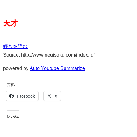
天才
続きを読む
Source: http://www.negisoku.com/index.rdf
powered by
Auto Youtube Summarize
共有:
Facebook
X
いいね: