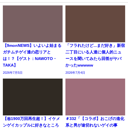
【9monNEWS】いよいよ始まる
「フラれたけど...まだ好き」新宿
ガチムチゲイ達の恋リアと
二丁目にいる人達に個人的ニュ
は！？【ゲスト：NAWOTO・
ースを聞いてみたら回答がヤバ
TAKA】
かったwwwww
2026年7月5日
2026年7月4日
【㊗️1900万回再生超！】イケメ
＃332「【コラボ】おこげの進化
ンゲイカップルに好きなところ
系と男が途切れないゲイの事