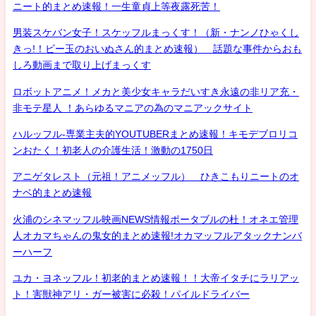
ニート的まとめ速報！一生童貞上等夜露死苦！
男装スケバン女子！スケッフルまっくす！（新・ナンノひゃくし
きっ!！ビー玉のおいぬさん的まとめ速報） 話題な事件からおも
しろ動画まで取り上げまっくす
ロボットアニメ！メカと美少女キャラだいすき永遠の非リア充・
非モテ星人 ！あらゆるマニアの為のマニアックサイト
ハルッフル-専業主夫的YOUTUBERまとめ速報！キモデブロリコ
ンおたく！初老人の介護生活！激動の1750日
アニゲタレスト（元祖！アニメッフル） ひきこもりニートのオ
ナベ的まとめ速報
火浦のシネマッフル映画NEWS情報ポータブルの杜！オネエ管理
人オカマちゃんの鬼女的まとめ速報!オカマッフルアタックナンバ
ーハーフ
ユカ・ヨネッフル！初老的まとめ速報！！大帝イタチにラリアッ
ト！害獣神アリ・ガー被害に必殺！パイルドライバー