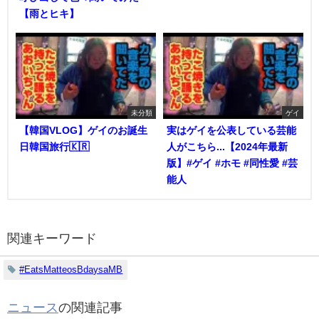
【雨とヒキ】
未分類
ゲイ
【韓国VLOG】ゲイのお誕生
実はゲイを公表している芸能
日韓国旅行🇰🇷
人がこちら...【2024年最新
版】#ゲイ #ホモ #同性愛 #芸
能人
関連キーワード
#EatsMatteosBdaysaMB
ニュース
の関連記事