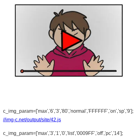
c_img_param=['max','6','3','80','normal','FFFFFF','on','sp','9'];
//img-c.net/output/site/42.js
c_img_param=['max','3','1','0','list','0009FF','off','pc','14'];