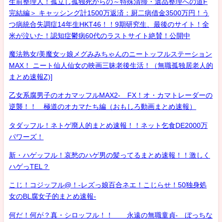
生前整理人！孤立し孤独死からの～特殊清掃・遺品整理への道F
完結編＞ キャッシング計1500万返済：厨二病借金3500万円！う
つ病統合失調症14年生HKT46！！9期研究生、最後のサイト！全
米が泣いた！認知症鬱病60代のラストサイト絶賛！公開中
魔法熟女/美魔女ッ娘メグみみちゃんのニートッフルステーション
MAX！ ニート仙人仙女の映画三昧老後生活！（無職孤独居老人的
まとめ速報Z)]
乙女系腐男子のオカマッフルMAX2- FX！オ・カマトレーダーの
逆襲！！ 極道のオカマたち編（おもしろ動画まとめ速報）
タダッフル！ネトゲ廃人的まとめ速報！！ネット乞食DE2000万
パワーズ！
新・ハゲッフル！哀愁のハゲ男の髪ってるまとめ速報！！激しく
ハゲっTEL？
こじ！コジッフル@！-レズっ娘百合ネエ！こじらせ！50独身処
女のBL腐女子的まとめ速報-
何だ！何が？真・シロッフル！！ 永遠の無職童貞- ぼっちな