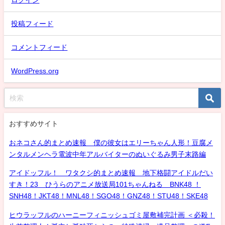
投稿フィード
コメントフィード
WordPress.org
おすすめサイト
おネコさん的まとめ速報 僕の彼女はエリーちゃん人形！豆腐メ
ンタルメンヘラ電波中年アルバイターのぬいぐるみ男子末路編
アイドッフル！ ワタクシ的まとめ速報 地下格闘アイドルだい
すき！23 ひうらのアニメ放送局101ちゃんねる BNK48 ！
SNH48！JKT48！MNL48！SGO48！GNZ48！STU48！SKE48
ヒウラッフルのハーニーフィニッシュゴミ屋敷補完計画 ＜必殺！