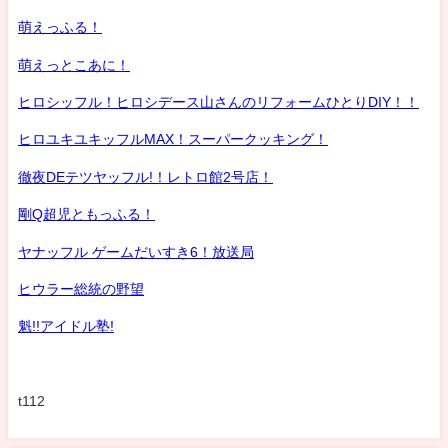
萌えっふる！
萌えっとこあに！
ヒロシッフル！ヒロシデース山さんのリフォームひとりDIY！！
ヒロユキユキッフルMAX！スーパークッキング！
徹夜DEテツヤッフル!！レトロ館2号店！
剛Q超児ともっふる！
ヤナッフル ゲームだいすき6！放送局
ヒウラー総統の野望
魁!!アイドル塾!
t112