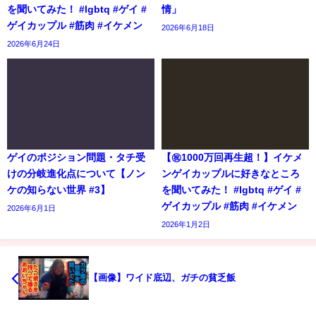
を聞いてみた！ #lgbtq #ゲイ #
情」
ゲイカップル #筋肉 #イケメン
2026年6月18日
2026年6月24日
ゲイのポジション問題・タチ受
【㊗️1000万回再生超！】イケメ
けの分岐進化点について【ノン
ンゲイカップルに好きなところ
ケの知らない世界 #3】
を聞いてみた！ #lgbtq #ゲイ #
ゲイカップル #筋肉 #イケメン
2026年6月1日
2026年1月2日
【画像】ワイド底辺、ガチの貧乏飯