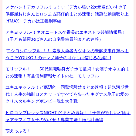
スケバン！デカッフルまっくす（デカい強い2次元嫁だいすき子
供部屋おじさんヒロシ之古惑仔的まとめ速報）話題な動画取り上
げMAX！デカいは正義刑事編
アキヨッフル-！ネオニートスケ番長のエキストラ芸能情報局！
（子ども部屋おばさんの自宅警備員的まとめ速報）
[ヨシヨシロッフル-！！-素浪人勇者カツオンの未解決事件簿へよ
うこそYOUKO！のナンノ洋子のはなしは信じるな編）]
モリッフル！ 50代無職独身ガチホモ童貞！女装子オネエ的ま
とめ速報！有益便利情報サイトの杜 モリッフル
ユキユキッフル！ど底辺的一同驚愕騒然まとめ速報！超氷河期世
代！人生の強制ロスカットですべてを失ったキグナス氷子の愛の
クリスタルキングボンビー脱出大作戦
ヒロコンプレックスNIGHT 的まとめ速報！！子供が欲しいど陰キ
ャアラフィフ女子のめざせ！専業主婦！婚活計画編
萌えっふる！