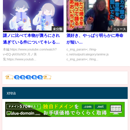
未分類
ニュース
謎ノに比べて本物が蔑ろにされ
酒好き、やっぱり明らかに寿命
過ぎている件についてキレる委
が短い…
員長【にじさんじ/切り抜き】
本編:https://www.youtube.com/watch?
c_img_param=; //img-
v=EQ-jAXXsNOI 月ノ美
c.net/output/category/anime.js
兎:https://www.youtub...
c_img_param=; //img...
xrea