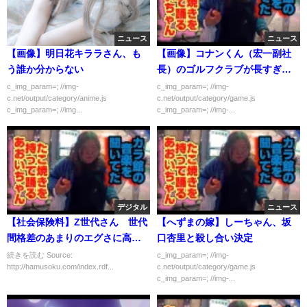
ニュース
ニュース
【画像】明日花キララさん、も
【画像】コナンくん（宏一副社
う誰か分からない
長）のゴルフクラブが長すぎる
ｗｗｗｗｗ
c_img_param=; //img-
c_img_param=; //img-
c.net/output/category/anime.js
c.net/output/category/game.js
c_img_param=; //img...
c_img_param=; //img-...
デジタル
ニュース
【社会保険料】Z世代さん 世代
【へずまの嫁】しーちゃん、坂
間格差のあまりのエグさに高齢
口杏里と殺し合い決定
者への敵対心全開になってしま
続きを読む Source:
c_img_param=; //img-
http://hamusoku.com/index.rdf...
c.net/output/category/game.js
う
c_img_param=; //img-...