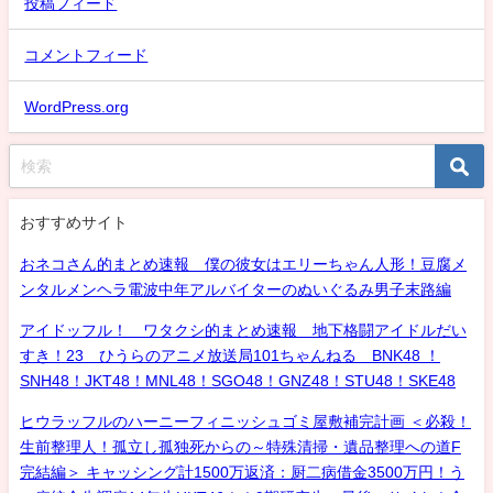
投稿フィード
コメントフィード
WordPress.org
おすすめサイト
おネコさん的まとめ速報 僕の彼女はエリーちゃん人形！豆腐メ
ンタルメンヘラ電波中年アルバイターのぬいぐるみ男子末路編
アイドッフル！ ワタクシ的まとめ速報 地下格闘アイドルだい
すき！23 ひうらのアニメ放送局101ちゃんねる BNK48 ！
SNH48！JKT48！MNL48！SGO48！GNZ48！STU48！SKE48
ヒウラッフルのハーニーフィニッシュゴミ屋敷補完計画 ＜必殺！
生前整理人！孤立し孤独死からの～特殊清掃・遺品整理への道F
完結編＞ キャッシング計1500万返済：厨二病借金3500万円！う