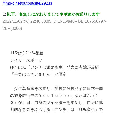
//img-c.net/output/site/292.js
1:
以下、名無しにかわりましてネギ速がお送りします
2022/11/02(水) 22:48:38.85 ID:ExL5/a/r0● BE:187550797-
2BP(3000)
11/2(水) 21:34配信
デイリースポーツ
ゆたぼん「アンチは餓鬼畜生」発言に寺院が反応
「事実はございません」と否定
少年革命家を名乗り、学校に登校せずに日本一周
の旅を敢行中のＹｏｕＴｕｂｅｒ、ゆたぼん（１
３）が１日、自身のツイッターを更新し、自身に批
判的な意見をぶつける「アンチ」は「餓鬼畜生」で