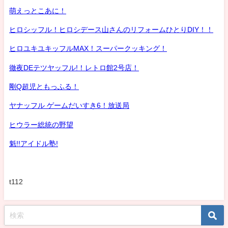
萌えっとこあに！
ヒロシッフル！ヒロシデース山さんのリフォームひとりDIY！！
ヒロユキユキッフルMAX！スーパークッキング！
徹夜DEテツヤッフル!！レトロ館2号店！
剛Q超児ともっふる！
ヤナッフル ゲームだいすき6！放送局
ヒウラー総統の野望
魁!!アイドル塾!
t112