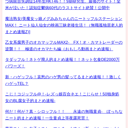
つ病統合失調症14年生HKT46！！9期研究生、最後のサイト！全
米が泣いた！認知症鬱病60代のラストサイト絶賛！公開中
魔法熟女/美魔女ッ娘メグみみちゃんのニートッフルステーション
MAX！ ニート仙人仙女の映画三昧老後生活！（無職孤独居老人的
まとめ速報Z)]
乙女系腐男子のオカマッフルMAX2- FX！オ・カマトレーダーの
逆襲！！ 極道のオカマたち編（おもしろ動画まとめ速報）
タダッフル！ネトゲ廃人的まとめ速報！！ネット乞食DE2000万
パワーズ！
新・ハゲッフル！哀愁のハゲ男の髪ってるまとめ速報！！激しく
ハゲっTEL？
こじ！コジッフル@！-レズっ娘百合ネエ！こじらせ！50独身処
女のBL腐女子的まとめ速報-
何だ！何が？真・シロッフル！！ 永遠の無職童貞- ぼっちな
ニート的まとめ速報！一生童貞上等夜露死苦！