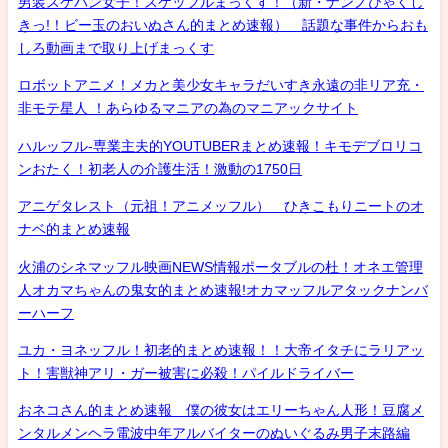
男装スケバン女子！スケッフルまっくす！（新・ナンノひゃくし
きっ!！ビー玉のおいぬさん的まとめ速報） 話題な事件からおも
しろ動画まで取り上げまっくす
ロボットアニメ！メカと美少女キャラだいすき永遠の非リア充・
非モテ星人 ！あらゆるマニアの為のマニアックサイト
ハルッフル-専業主夫的YOUTUBERまとめ速報！キモデブロリコ
ンおたく！初老人の介護生活！激動の1750日
アニゲタレスト（元祖！アニメッフル） ひきこもりニートのオ
ナベ的まとめ速報
火浦のシネマッフル映画NEWS情報ポータブルの杜！オネエ管理
人オカマちゃんの鬼女的まとめ速報!オカマッフルアタックナンバ
ーハーフ
ユカ・ヨネッフル！初老的まとめ速報！！大帝イタチにラリアッ
ト！害獣神アリ・ガー被害に必殺！パイルドライバー
おネコさん的まとめ速報 僕の彼女はエリーちゃん人形！豆腐メ
ンタルメンヘラ電波中年アルバイターのぬいぐるみ男子末路編