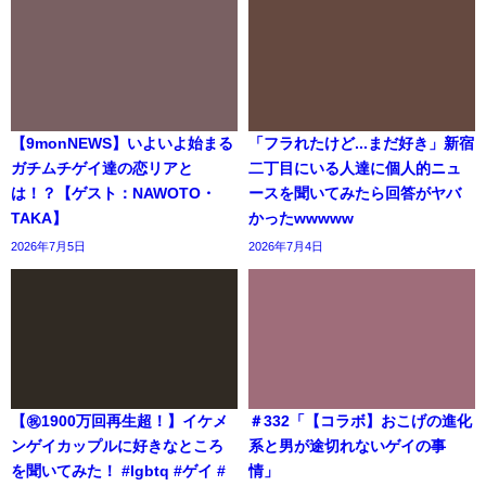
【9monNEWS】いよいよ始まる
「フラれたけど...まだ好き」新宿
ガチムチゲイ達の恋リアと
二丁目にいる人達に個人的ニュ
は！？【ゲスト：NAWOTO・
ースを聞いてみたら回答がヤバ
TAKA】
かったwwwww
2026年7月5日
2026年7月4日
【㊗️1900万回再生超！】イケメ
＃332「【コラボ】おこげの進化
ンゲイカップルに好きなところ
系と男が途切れないゲイの事
を聞いてみた！ #lgbtq #ゲイ #
情」