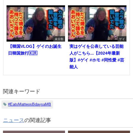
未分類
ゲイ
【韓国VLOG】ゲイのお誕生
実はゲイを公表している芸能
日韓国旅行🇰🇷
人がこちら...【2024年最新
版】#ゲイ #ホモ #同性愛 #芸
能人
関連キーワード
#EatsMatteosBdaysaMB
ニュース
の関連記事