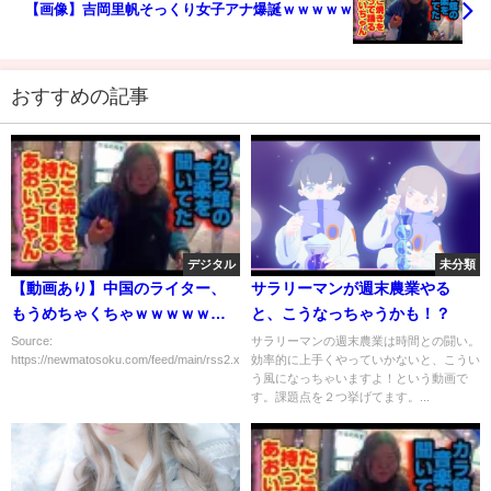
【画像】吉岡里帆そっくり女子アナ爆誕ｗｗｗｗｗ
おすすめの記事
デジタル
未分類
【動画あり】中国のライター、
サラリーマンが週末農業やる
もうめちゃくちゃｗｗｗｗｗｗ
と、こうなっちゃうかも！？
ｗｗｗｗｗｗｗｗｗ
Source:
サラリーマンの週末農業は時間との闘い。
https://newmatosoku.com/feed/main/rss2.xml...
効率的に上手くやっていかないと、こうい
う風になっちゃいますよ！という動画で
す。課題点を２つ挙げてます。...