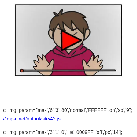
c_img_param=['max','6','3','80','normal','FFFFFF','on','sp','9'];
//img-c.net/output/site/42.js
c_img_param=['max','3','1','0','list','0009FF','off','pc','14'];