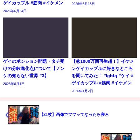
ゲイカップル #筋肉 #イケメン
2026年6月18日
2026年6月24日
ゲイのポジション問題・タチ受
【㊗️1000万回再生超！】イケメ
けの分岐進化点について【ノン
ンゲイカップルに好きなところ
ケの知らない世界 #3】
を聞いてみた！ #lgbtq #ゲイ #
ゲイカップル #筋肉 #イケメン
2026年6月1日
2026年1月2日
【21枚】画像でフフッてなったら寝ろ