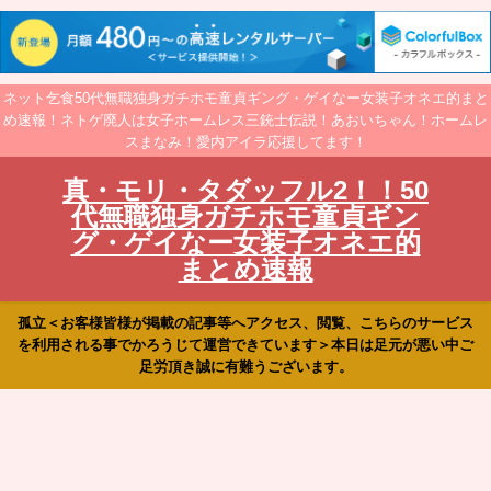
ネット乞食50代無職独身ガチホモ童貞ギング・ゲイなー女装子オネエ的まと
め速報！ネトゲ廃人は女子ホームレス三銃士伝説！あおいちゃん！ホームレ
スまなみ！愛内アイラ応援してます！
真・モリ・タダッフル2！！50
代無職独身ガチホモ童貞ギン
グ・ゲイなー女装子オネエ的
まとめ速報
孤立＜お客様皆様が掲載の記事等へアクセス、閲覧、こちらのサービス
を利用される事でかろうじて運営できています＞本日は足元が悪い中ご
足労頂き誠に有難うございます。