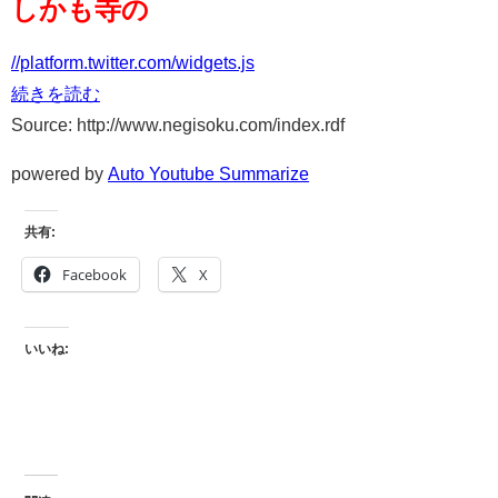
しかも寺の
//platform.twitter.com/widgets.js
続きを読む
Source: http://www.negisoku.com/index.rdf
powered by
Auto Youtube Summarize
共有:
Facebook
X
いいね: