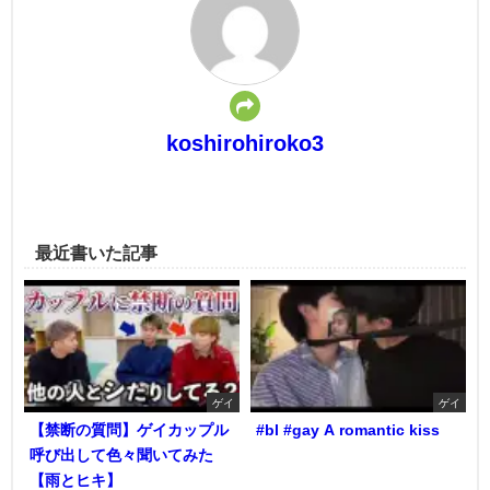
koshirohiroko3
最近書いた記事
ゲイ
ゲイ
【禁断の質問】ゲイカップル
#bl #gay A romantic kiss
呼び出して色々聞いてみた
【雨とヒキ】