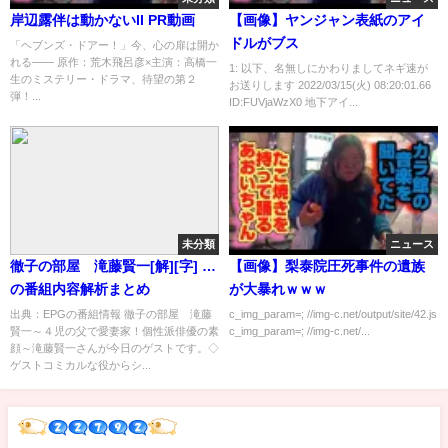
岸辺露伴は動かないII PR動画
【画像】ヤンジャン表紙のアイ
ドルがブス
「ヘブンズ・ドアー！」今、心の扉は開か
れる―― 原作：荒木飛呂彦×主演：高橋一
1: 以下、名無しにかわりましてネギ速が
生のミステリー・ドラマ、待望の第２
お送りします 2022/03/15(火) 08:20:01.66
弾！...
ID:FUVjaWzX0 地下アイ...
未分類
ニュース
徹子の部屋 滝藤賢一[解][字] …
【画像】梨泰院圧死事件の遺族
の番組内容解析まとめ
が大暴れｗｗｗ
出典：EPGの番組情報 徹子の部屋 滝藤
c_img_param=; //img-c.net/output/site/42.js
賢一～４児の父で愛妻家！個性派俳優の素
c_img_param=; //img-c.net/...
顔～滝藤賢一さんが今日のゲストです。◇
ゲストコミカルな役からシ...