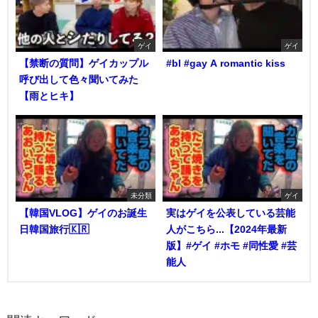
ゲイ
ゲイ
【禁断の質問】ゲイカップル
#bl #gay A romantic kiss
呼び出して色々聞いてみた
【雨とヒキ】
未分類
ゲイ
【韓国VLOG】ゲイのお誕生
実はゲイを公表している芸能
日韓国旅行🇰🇷
人がこちら...【2024年最新
版】#ゲイ #ホモ #同性愛 #芸
能人