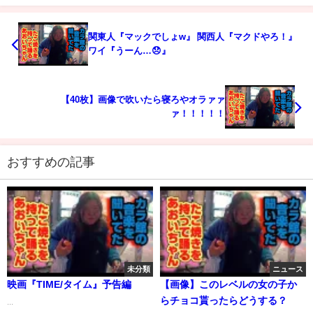
関東人『マックでしょw』 関西人『マクドやろ！』
ワイ『うーん…😞』
【40枚】画像で吹いたら寝ろやオラァァ
ァ！！！！！
おすすめの記事
未分類
ニュース
映画『TIME/タイム』予告編
【画像】このレベルの女の子か
らチョコ貰ったらどうする？
...