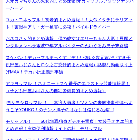
人オカマちゃんの鬼女的まとめ速報!オカマッフルアタックナンバ
ーハーフ
ユカ・ヨネッフル！初老的まとめ速報！！大帝イタチにラリアッ
ト！害獣神アリ・ガー被害に必殺！パイルドライバー
おネコさん的まとめ速報 僕の彼女はエリーちゃん人形！豆腐メ
ンタルメンヘラ電波中年アルバイターのぬいぐるみ男子末路編
スケバン！デカッフルまっくす（デカい強い2次元嫁だいすき子
供部屋おじさんヒロシ之古惑仔的まとめ速報）話題な動画取り上
げMAX！デカいは正義刑事編
アキヨッフル-！ネオニートスケ番長のエキストラ芸能情報局！
（子ども部屋おばさんの自宅警備員的まとめ速報）
[ヨシヨシロッフル-！！-素浪人勇者カツオンの未解決事件簿へよ
うこそYOUKO！のナンノ洋子のはなしは信じるな編）]
モリッフル！ 50代無職独身ガチホモ童貞！女装子オネエ的ま
とめ速報！有益便利情報サイトの杜 モリッフル