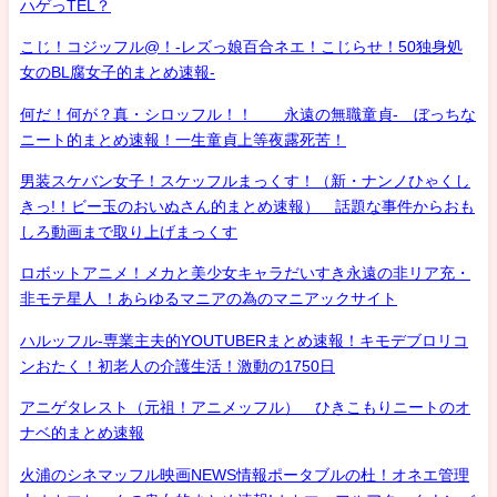
ハゲっTEL？
こじ！コジッフル@！-レズっ娘百合ネエ！こじらせ！50独身処
女のBL腐女子的まとめ速報-
何だ！何が？真・シロッフル！！ 永遠の無職童貞- ぼっちな
ニート的まとめ速報！一生童貞上等夜露死苦！
男装スケバン女子！スケッフルまっくす！（新・ナンノひゃくし
きっ!！ビー玉のおいぬさん的まとめ速報） 話題な事件からおも
しろ動画まで取り上げまっくす
ロボットアニメ！メカと美少女キャラだいすき永遠の非リア充・
非モテ星人 ！あらゆるマニアの為のマニアックサイト
ハルッフル-専業主夫的YOUTUBERまとめ速報！キモデブロリコ
ンおたく！初老人の介護生活！激動の1750日
アニゲタレスト（元祖！アニメッフル） ひきこもりニートのオ
ナベ的まとめ速報
火浦のシネマッフル映画NEWS情報ポータブルの杜！オネエ管理