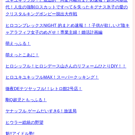
ユキユキッフル！ど底辺的一同驚愕騒然まとめ速報！超氷河期世
代！人生の強制ロスカットですべてを失ったキグナス氷子の愛の
クリスタルキングボンビー脱出大作戦
ヒロコンプレックスNIGHT 的まとめ速報！！子供が欲しいど陰キ
ャアラフィフ女子のめざせ！専業主婦！婚活計画編
萌えっふる！
萌えっとこあに！
ヒロシッフル！ヒロシデース山さんのリフォームひとりDIY！！
ヒロユキユキッフルMAX！スーパークッキング！
徹夜DEテツヤッフル!！レトロ館2号店！
剛Q超児ともっふる！
ヤナッフル ゲームだいすき6！放送局
ヒウラー総統の野望
魁!!アイドル塾!