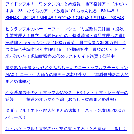
アイドッフル！ ワタクシ的まとめ速報 地下格闘アイドルだい
すき！23 ひうらのアニメ放送局101ちゃんねる BNK48 ！
SNH48！JKT48！MNL48！SGO48！GNZ48！STU48！SKE48
ヒウラッフルのハーニーフィニッシュゴミ屋敷補完計画 ＜必殺！
生前整理人！孤立し孤独死からの～特殊清掃・遺品整理への道F
完結編＞ キャッシング計1500万返済：厨二病借金3500万円！う
つ病統合失調症14年生HKT46！！9期研究生、最後のサイト！全
米が泣いた！認知症鬱病60代のラストサイト絶賛！公開中
魔法熟女/美魔女ッ娘メグみみちゃんのニートッフルステーション
MAX！ ニート仙人仙女の映画三昧老後生活！（無職孤独居老人的
まとめ速報Z)]
乙女系腐男子のオカマッフルMAX2- FX！オ・カマトレーダーの
逆襲！！ 極道のオカマたち編（おもしろ動画まとめ速報）
タダッフル！ネトゲ廃人的まとめ速報！！ネット乞食DE2000万
パワーズ！
新・ハゲッフル！哀愁のハゲ男の髪ってるまとめ速報！！激しく