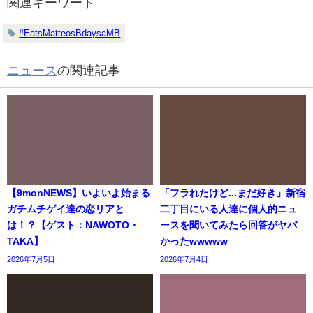
関連キーワード
#EatsMatteosBdaysaMB
ニュース
の関連記事
【9monNEWS】いよいよ始まる
「フラれたけど...まだ好き」新宿
ガチムチゲイ達の恋リアと
二丁目にいる人達に個人的ニュ
は！？【ゲスト：NAWOTO・
ースを聞いてみたら回答がヤバ
TAKA】
かったwwwww
2026年7月5日
2026年7月4日