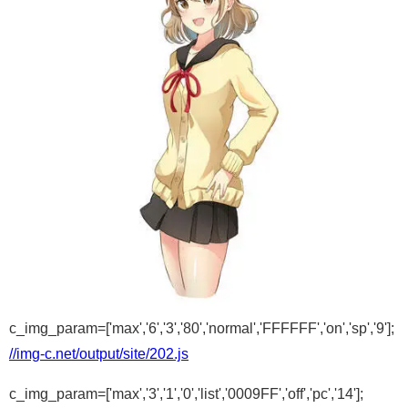
c_img_param=['max','6','3','80','normal','FFFFFF','on','sp','9'];
//img-c.net/output/site/202.js
c_img_param=['max','3','1','0','list','0009FF','off','pc','14'];