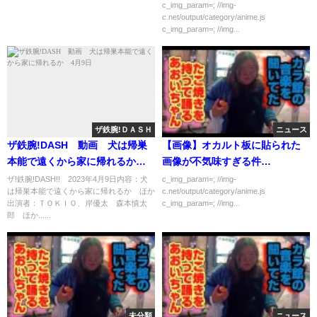
c_img_param=; //img-
c.net/output/category/anime.js
c_img_param=; //img...
ザ鉄腕!ＤＡＳＨ
ニュース
ザ鉄腕!DASH 動画 犬は帰巣
【画像】オカルト板に貼られた
本能で遠くから家に帰れるか 4
画像が不気味すぎる件…
月9日
ザ!鉄腕!DASH!! 2023年4月9日内容：犬
c_img_param=; //img-
は帰巣本能で遠くから家に帰れるか ほか
c.net/output/category/anime.js
出演者：ＴＯＫＩＯ、岸優太 森本慎太
c_img_param=; //img...
郎 ほか......
未分類
ニュース