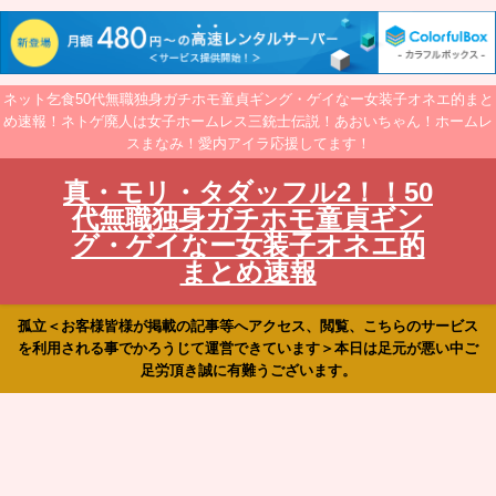
ネット乞食50代無職独身ガチホモ童貞ギング・ゲイなー女装子オネエ的まと
め速報！ネトゲ廃人は女子ホームレス三銃士伝説！あおいちゃん！ホームレ
スまなみ！愛内アイラ応援してます！
真・モリ・タダッフル2！！50
代無職独身ガチホモ童貞ギン
グ・ゲイなー女装子オネエ的
まとめ速報
孤立＜お客様皆様が掲載の記事等へアクセス、閲覧、こちらのサービス
を利用される事でかろうじて運営できています＞本日は足元が悪い中ご
足労頂き誠に有難うございます。