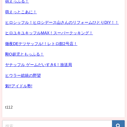
萌えっふる！
萌えっとこあに！
ヒロシッフル！ヒロシデース山さんのリフォームひとりDIY！！
ヒロユキユキッフルMAX！スーパークッキング！
徹夜DEテツヤッフル!！レトロ館2号店！
剛Q超児ともっふる！
ヤナッフル ゲームだいすき6！放送局
ヒウラー総統の野望
魁!!アイドル塾!
t112