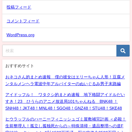
投稿フィード
コメントフィード
WordPress.org
おすすめサイト
おネコさん的まとめ速報 僕の彼女はエリーちゃん人形！豆腐メ
ンタルメンヘラ電波中年アルバイターのぬいぐるみ男子末路編
アイドッフル！ ワタクシ的まとめ速報 地下格闘アイドルだい
すき！23 ひうらのアニメ放送局101ちゃんねる BNK48 ！
SNH48！JKT48！MNL48！SGO48！GNZ48！STU48！SKE48
ヒウラッフルのハーニーフィニッシュゴミ屋敷補完計画 ＜必殺！
生前整理人！孤立し孤独死からの～特殊清掃・遺品整理への道F