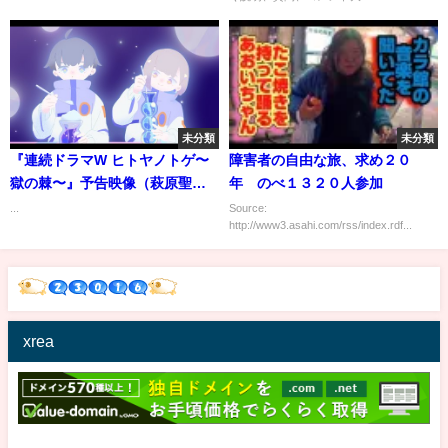
未分類
未分類
『連続ドラマW ヒトヤノトゲ〜
障害者の自由な旅、求め２０
獄の棘〜』予告映像（萩原聖人
年 のべ１３２０人参加
ver.）
...
Source:
http://www3.asahi.com/rss/index.rdf...
xrea