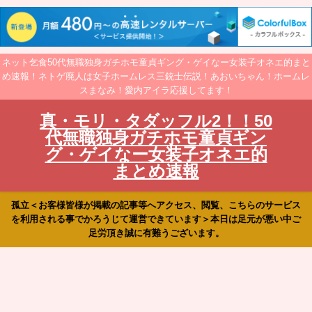
ネット乞食50代無職独身ガチホモ童貞ギング・ゲイなー女装子オネエ的まと
め速報！ネトゲ廃人は女子ホームレス三銃士伝説！あおいちゃん！ホームレ
スまなみ！愛内アイラ応援してます！
真・モリ・タダッフル2！！50
代無職独身ガチホモ童貞ギン
グ・ゲイなー女装子オネエ的
まとめ速報
孤立＜お客様皆様が掲載の記事等へアクセス、閲覧、こちらのサービス
を利用される事でかろうじて運営できています＞本日は足元が悪い中ご
足労頂き誠に有難うございます。