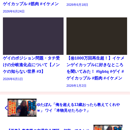
ゲイカップル #筋肉 #イケメン
2026年6月18日
2026年6月24日
ゲイのポジション問題・タチ受
【㊗️1000万回再生超！】イケメ
けの分岐進化点について【ノン
ンゲイカップルに好きなところ
ケの知らない世界 #3】
を聞いてみた！ #lgbtq #ゲイ #
ゲイカップル #筋肉 #イケメン
2026年6月1日
2026年1月2日
ゆたぼん「俺を超える13歳おったら教えてくれや
ｗ」 ワイ「本物見せたろか？」