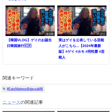
未分類
ゲイ
【韓国VLOG】ゲイのお誕生
実はゲイを公表している芸能
日韓国旅行🇰🇷
人がこちら...【2024年最新
版】#ゲイ #ホモ #同性愛 #芸
能人
関連キーワード
#EatsMatteosBdaysaMB
ニュース
の関連記事