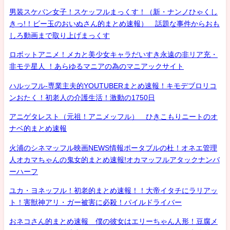
男装スケバン女子！スケッフルまっくす！（新・ナンノひゃくし
きっ!！ビー玉のおいぬさん的まとめ速報） 話題な事件からおも
しろ動画まで取り上げまっくす
ロボットアニメ！メカと美少女キャラだいすき永遠の非リア充・
非モテ星人 ！あらゆるマニアの為のマニアックサイト
ハルッフル-専業主夫的YOUTUBERまとめ速報！キモデブロリコ
ンおたく！初老人の介護生活！激動の1750日
アニゲタレスト（元祖！アニメッフル） ひきこもりニートのオ
ナベ的まとめ速報
火浦のシネマッフル映画NEWS情報ポータブルの杜！オネエ管理
人オカマちゃんの鬼女的まとめ速報!オカマッフルアタックナンバ
ーハーフ
ユカ・ヨネッフル！初老的まとめ速報！！大帝イタチにラリアッ
ト！害獣神アリ・ガー被害に必殺！パイルドライバー
おネコさん的まとめ速報 僕の彼女はエリーちゃん人形！豆腐メ