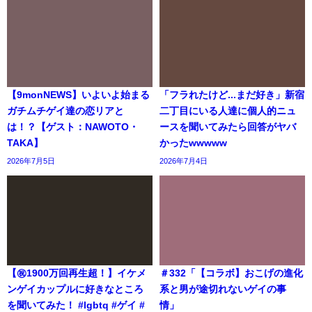
【9monNEWS】いよいよ始まる
「フラれたけど...まだ好き」新宿
ガチムチゲイ達の恋リアと
二丁目にいる人達に個人的ニュ
は！？【ゲスト：NAWOTO・
ースを聞いてみたら回答がヤバ
TAKA】
かったwwwww
2026年7月5日
2026年7月4日
【㊗️1900万回再生超！】イケメ
＃332「【コラボ】おこげの進化
ンゲイカップルに好きなところ
系と男が途切れないゲイの事
を聞いてみた！ #lgbtq #ゲイ #
情」