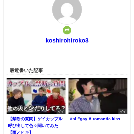
koshirohiroko3
最近書いた記事
ゲイ
ゲイ
【禁断の質問】ゲイカップル
#bl #gay A romantic kiss
呼び出して色々聞いてみた
【雨とヒキ】