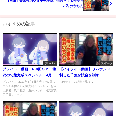
【画像】青森県の交通安全標語、何言ってるかサッ
パリ分からん
おすすめの記事
プレバト
スポーツ
プレバト 動画 400回ＳＰ 梅
【ハイライト動画】リバウンド
沢の句集完成スペシャル 4月6
制した千葉が試合を制す
日
プレバト!! 2023年4月6日内容：400回ス
このサイトの記事を見る...
ぺシャル梅沢の句集完成スペシャル ほか
出演者：浜田雅功 夏井いつき 梅沢富美
男千原ジュニア ...