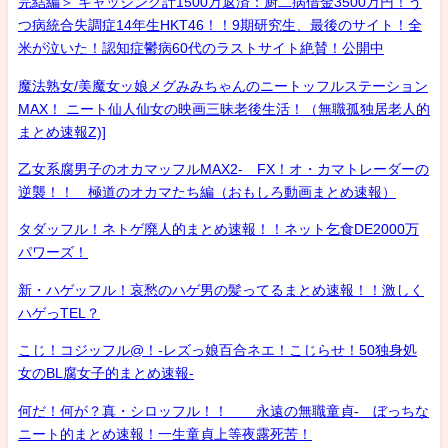
完結編＞ キャッシング計1500万返済：厨二病借金3500万円！う
つ病統合失調症14年生HKT46！！9期研究生、最後のサイト！全
米が泣いた！認知症鬱病60代のラストサイト絶賛！公開中
魔法熟女/美魔女ッ娘メグみみちゃんのニートッフルステーション
MAX！ ニート仙人仙女の映画三昧老後生活！（無職孤独居老人的
まとめ速報Z)]
乙女系腐男子のオカマッフルMAX2- FX！オ・カマトレーダーの
逆襲！！ 極道のオカマたち編（おもしろ動画まとめ速報）
タダッフル！ネトゲ廃人的まとめ速報！！ネット乞食DE2000万
パワーズ！
新・ハゲッフル！哀愁のハゲ男の髪ってるまとめ速報！！激しく
ハゲっTEL？
こじ！コジッフル@！-レズっ娘百合ネエ！こじらせ！50独身処
女のBL腐女子的まとめ速報-
何だ！何が？真・シロッフル！！ 永遠の無職童貞- ぼっちな
ニート的まとめ速報！一生童貞上等夜露死苦！