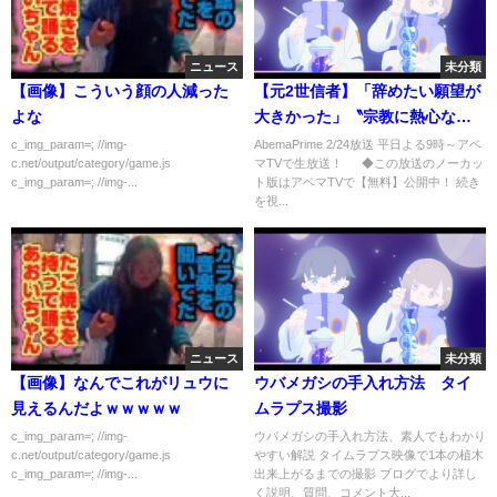
ニュース
未分類
【画像】こういう顔の人減った
【元2世信者】「辞めたい願望が
よな
大きかった」〝宗教に熱心な
親〟子どもの人生どうなる？｜#
c_img_param=; //img-
AbemaPrime 2/24放送 平日よる9時～アベ
c.net/output/category/game.js
マTVで生放送！ ◆この放送のノーカッ
アベプラ《アベマTVで放送中》
c_img_param=; //img-...
ト版はアベマTVで【無料】公開中！ 続き
を視...
ニュース
未分類
【画像】なんでこれがリュウに
ウバメガシの手入れ方法 タイ
見えるんだよｗｗｗｗｗ
ムラプス撮影
c_img_param=; //img-
ウバメガシの手入れ方法、素人でもわかり
c.net/output/category/game.js
やすい解説 タイムラプス映像で1本の植木
c_img_param=; //img-...
出来上がるまでの撮影 ブログでより詳し
く説明、質問、コメント大...