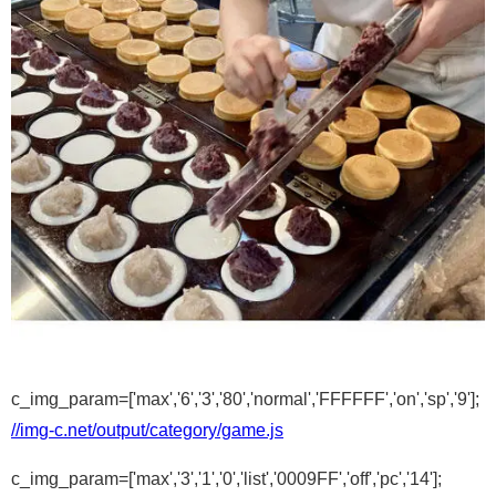
c_img_param=['max','6','3','80','normal','FFFFFF','on','sp','9'];
//img-c.net/output/category/game.js
c_img_param=['max','3','1','0','list','0009FF','off','pc','14'];