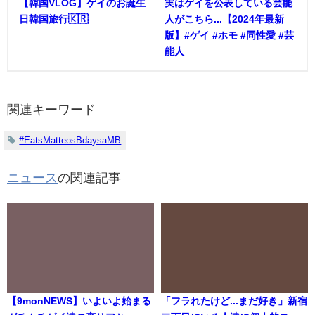
【韓国VLOG】ゲイのお誕生
実はゲイを公表している芸能
日韓国旅行🇰🇷
人がこちら...【2024年最新
版】#ゲイ #ホモ #同性愛 #芸
能人
関連キーワード
#EatsMatteosBdaysaMB
ニュース
の関連記事
【9monNEWS】いよいよ始まる
「フラれたけど...まだ好き」新宿