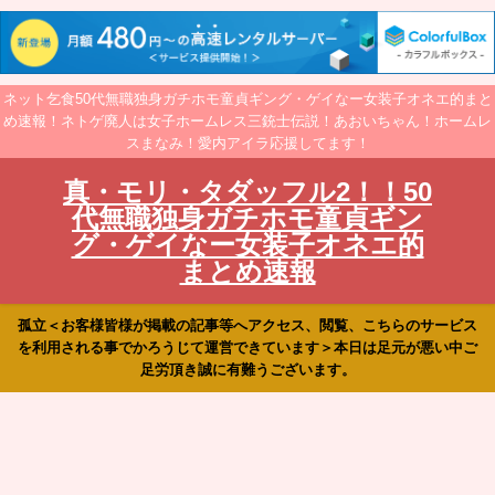
ネット乞食50代無職独身ガチホモ童貞ギング・ゲイなー女装子オネエ的まと
め速報！ネトゲ廃人は女子ホームレス三銃士伝説！あおいちゃん！ホームレ
スまなみ！愛内アイラ応援してます！
真・モリ・タダッフル2！！50
代無職独身ガチホモ童貞ギン
グ・ゲイなー女装子オネエ的
まとめ速報
孤立＜お客様皆様が掲載の記事等へアクセス、閲覧、こちらのサービス
を利用される事でかろうじて運営できています＞本日は足元が悪い中ご
足労頂き誠に有難うございます。