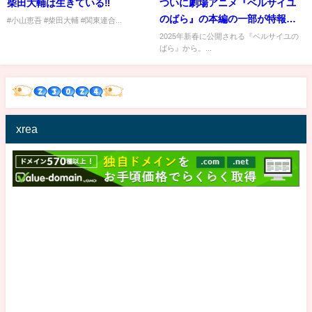
柴田大輔は生きている‼️
ついに劇場アニメ『ベルサイユ
のばら』の本編の一部が特報映
#小山恵吾 #柴田大輔 #関東連合...
像で公開。
2025年新春に公開される『ベルサイユの
ばら』から。...
xrea