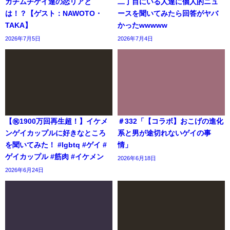
ガチムチゲイ達の恋リアと
二丁目にいる人達に個人的ニュ
は！？【ゲスト：NAWOTO・
ースを聞いてみたら回答がヤバ
TAKA】
かったwwwww
2026年7月5日
2026年7月4日
【㊗️1900万回再生超！】イケメ
＃332「【コラボ】おこげの進化
ンゲイカップルに好きなところ
系と男が途切れないゲイの事
を聞いてみた！ #lgbtq #ゲイ #
情」
ゲイカップル #筋肉 #イケメン
2026年6月18日
2026年6月24日