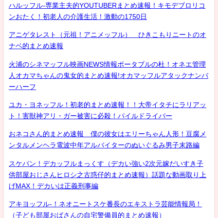
ハルッフル-専業主夫的YOUTUBERまとめ速報！キモデブロリコ
ンおたく！初老人の介護生活！激動の1750日
アニゲタレスト（元祖！アニメッフル） ひきこもりニートのオ
ナベ的まとめ速報
火浦のシネマッフル映画NEWS情報ポータブルの杜！オネエ管理
人オカマちゃんの鬼女的まとめ速報!オカマッフルアタックナンバ
ーハーフ
ユカ・ヨネッフル！初老的まとめ速報！！大帝イタチにラリアッ
ト！害獣神アリ・ガー被害に必殺！パイルドライバー
おネコさん的まとめ速報 僕の彼女はエリーちゃん人形！豆腐メ
ンタルメンヘラ電波中年アルバイターのぬいぐるみ男子末路編
スケバン！デカッフルまっくす（デカい強い2次元嫁だいすき子
供部屋おじさんヒロシ之古惑仔的まとめ速報）話題な動画取り上
げMAX！デカいは正義刑事編
アキヨッフル-！ネオニートスケ番長のエキストラ芸能情報局！
（子ども部屋おばさんの自宅警備員的まとめ速報）