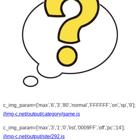
c_img_param=['max','6','3','80','normal','FFFFFF','on','sp','9'];
//img-c.net/output/category/game.js
c_img_param=['max','3','1','0','list','0009FF','off','pc','14'];
//img-c.net/output/site/292.js