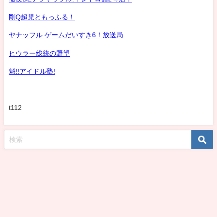
剛Q超児ともっふる！
ヤナッフル ゲームだいすき6！放送局
ヒウラー総統の野望
魁!!アイドル塾!
t112