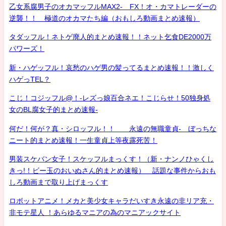
乙女系腐男子のオカマッフルMAX2- FX！オ・カマトレーダーの
逆襲！！ 極道のオカマたち編（おもしろ動画まとめ速報）
タダッフル！ネトゲ廃人的まとめ速報！！ネット乞食DE2000万
パワーズ！
新・ハゲッフル！哀愁のハゲ男の髪ってるまとめ速報！！激しく
ハゲっTEL？
こじ！コジッフル@！-レズっ娘百合ネエ！こじらせ！50独身処
女のBL腐女子的まとめ速報-
何だ！何が？真・シロッフル！！ 永遠の無職童貞- ぼっちな
ニート的まとめ速報！一生童貞上等夜露死苦！
男装スケバン女子！スケッフルまっくす！（新・ナンノひゃくし
きっ!！ビー玉のおいぬさん的まとめ速報） 話題な事件からおも
しろ動画まで取り上げまっくす
ロボットアニメ！メカと美少女キャラだいすき永遠の非リア充・
非モテ星人 ！あらゆるマニアの為のマニアックサイト