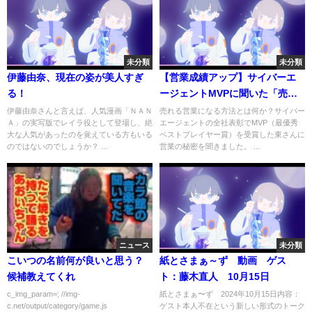
未分類
未分類
伊藤由奈、現在の姿が美人すぎ
【営業成績アップ】サイバーエ
る！
ージェントMVPに聞いた「売れ
る営業の秘密」
伊藤由奈さんと言えば、人気漫画「ＮＡＮ
売れる営業になる方法とは何か？サイバー
Ａ」の実写版でレイラ役として登場し、絶
エージェントの全社表彰でMVP（最優秀
大な人気があったのを覚えている方もいる
ベストプレイヤー賞）を受賞した東さんに
のではないのでしょうか？ ...
営業の秘密を聞きました。 ...
ニュース
未分類
こいつの名前何が良いと思う？
紙とさまぁ～ず 動画 ゲス
候補教えてくれ
ト：藤木直人 10月15日
c_img_param=; //img-
紙とさまぁ〜ず 2024年10月15日内容：
c.net/output/category/game.js
ゲスト本人不在という新しい形式のトーク