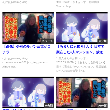
c_img_param=; //img-...
番組出演者：さまぁ～ず 竹﨑由佳
Source: http...
ニュース
未分類
【画像】令和のルパン三世がコ
【あまりにも怖ろしい】日本で
チラ
実在した○人マンション。放送禁
止レベルの都市伝説【Naokiman
c_img_param=; //img-
1:廃人さん＠お腹いっぱい
c.net/output/site/202.js c_img_param=;
2023.03.16(Thu) 【あまりにも怖ろしい】
コラボ】
//img-c.net...
日本で実在した○人マンション。放送禁止
レベルの都市伝説【Na...
未分類
未分類