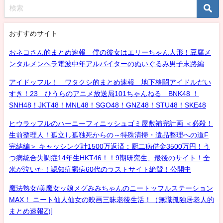
おすすめサイト
おネコさん的まとめ速報 僕の彼女はエリーちゃん人形！豆腐メ
ンタルメンヘラ電波中年アルバイターのぬいぐるみ男子末路編
アイドッフル！ ワタクシ的まとめ速報 地下格闘アイドルだい
すき！23 ひうらのアニメ放送局101ちゃんねる BNK48 ！
SNH48！JKT48！MNL48！SGO48！GNZ48！STU48！SKE48
ヒウラッフルのハーニーフィニッシュゴミ屋敷補完計画 ＜必殺！
生前整理人！孤立し孤独死からの～特殊清掃・遺品整理への道F
完結編＞ キャッシング計1500万返済：厨二病借金3500万円！う
つ病統合失調症14年生HKT46！！9期研究生、最後のサイト！全
米が泣いた！認知症鬱病60代のラストサイト絶賛！公開中
魔法熟女/美魔女ッ娘メグみみちゃんのニートッフルステーション
MAX！ ニート仙人仙女の映画三昧老後生活！（無職孤独居老人的
まとめ速報Z)]