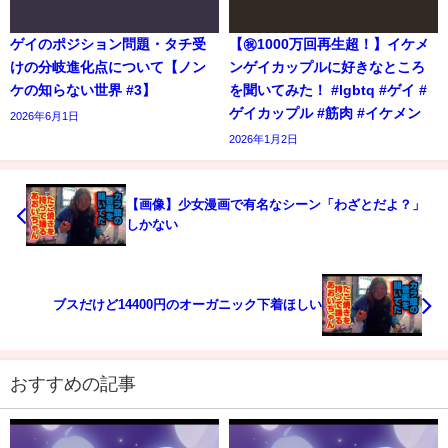
ゲイのポジション問題・タチ受
【㊗️1000万回再生超！】イケメ
けの分岐進化点について【ノン
ンゲイカップルに好きなところ
ケの知らない世界 #3】
を聞いてみた！ #lgbtq #ゲイ #
ゲイカップル #筋肉 #イケメン
2026年6月1日
2026年1月2日
【画像】少女漫画で有名なシーン「わざとだよ？」
しかない
ブスだけど14400円のオーガニック下着ほしい
おすすめの記事