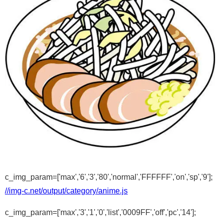
c_img_param=['max','6','3','80','normal','FFFFFF','on','sp','9'];
//img-c.net/output/category/anime.js
c_img_param=['max','3','1','0','list','0009FF','off','pc','14'];