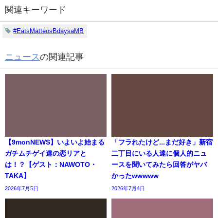
関連キーワード
#EatsMatteosBdaysaMB
ニュース
の関連記事
【9monNEWS】いよいよ始まる
「フラれたけど...まだ好き」新宿
ガチムチゲイ達の恋リアと
二丁目にいる人達に個人的ニュ
は！？【ゲスト：NAWOTO・
ースを聞いてみたら回答がヤバ
TAKA】
かったwwwww
2026年7月5日
2026年7月4日