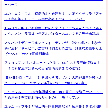
ーハーフ
ユカ・ヨネッフル！初老的まとめ速報！！大帝イタチにラリアッ
ト！害獣神アリ・ガー被害に必殺！パイルドライバー
おネコさん的まとめ速報 僕の彼女はエリーちゃん人形！豆腐メ
ンタルメンヘラ電波中年アルバイターのぬいぐるみ男子末路編
スケバン！デカッフルまっくす（デカい強い2次元嫁だいすき子
供部屋おじさんヒロシ之古惑仔的まとめ速報）話題な動画取り上
げMAX！デカいは正義刑事編
アキヨッフル-！ネオニートスケ番長のエキストラ芸能情報局！
（子ども部屋おばさんの自宅警備員的まとめ速報）
[ヨシヨシロッフル-！！-素浪人勇者カツオンの未解決事件簿へよ
うこそYOUKO！のナンノ洋子のはなしは信じるな編）]
モリッフル！ 50代無職独身ガチホモ童貞！女装子オネエ的ま
とめ速報！有益便利情報サイトの杜 モリッフル
ユキユキッフル！ど底辺的一同驚愕騒然まとめ速報！超氷河期世