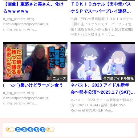
【画像】重盛さと美さん、化け
ＴＯＫＩＯカケル【田中圭バス
るｗｗｗｗｗ
ケＳＰでスーパープレイ連発！
城島＆松岡が赤っ恥？】[字]…の
c_img_param=; //img-
出典：EPGの番組情報 ＴＯＫＩＯカケル
c.net/output/category/anime.js
【田中圭バスケＳＰでスーパープレイ連
番組内容解析まとめ
c_img_param=; //img...
発！城島＆松岡が赤っ恥？】超お友達!!田
中圭とバスケ祭りＳＰ！▽...
ニュース
その他アイドル情報
(´･ω･`)暑いけどラーメン食う
ネバスト。2023 アイドル新年
会〜熊本公演〜2023.1.7 (SAT)
c_img_param=; //img-
c.net/output/category/anime.js
16:30START
ネバスト。2023 アイドル新年会〜熊本公
c_img_param=; //img...
演〜 2023.1.7(SAT) 会場: 熊本B.9V2
Re:five 秘密のJOKER Moo...