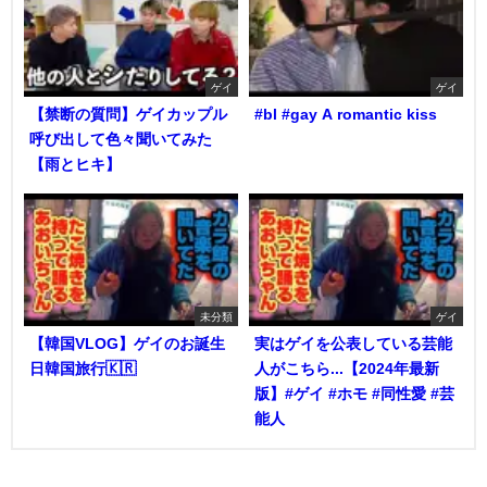
ゲイ
ゲイ
【禁断の質問】ゲイカップル
#bl #gay A romantic kiss
呼び出して色々聞いてみた
【雨とヒキ】
未分類
ゲイ
【韓国VLOG】ゲイのお誕生
実はゲイを公表している芸能
日韓国旅行🇰🇷
人がこちら...【2024年最新
版】#ゲイ #ホモ #同性愛 #芸
能人