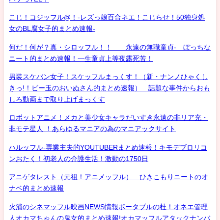
こじ！コジッフル@！-レズっ娘百合ネエ！こじらせ！50独身処
女のBL腐女子的まとめ速報-
何だ！何が？真・シロッフル！！ 永遠の無職童貞- ぼっちな
ニート的まとめ速報！一生童貞上等夜露死苦！
男装スケバン女子！スケッフルまっくす！（新・ナンノひゃくし
きっ!！ビー玉のおいぬさん的まとめ速報） 話題な事件からおも
しろ動画まで取り上げまっくす
ロボットアニメ！メカと美少女キャラだいすき永遠の非リア充・
非モテ星人 ！あらゆるマニアの為のマニアックサイト
ハルッフル-専業主夫的YOUTUBERまとめ速報！キモデブロリコ
ンおたく！初老人の介護生活！激動の1750日
アニゲタレスト（元祖！アニメッフル） ひきこもりニートのオ
ナベ的まとめ速報
火浦のシネマッフル映画NEWS情報ポータブルの杜！オネエ管理
人オカマちゃんの鬼女的まとめ速報!オカマッフルアタックナンバ