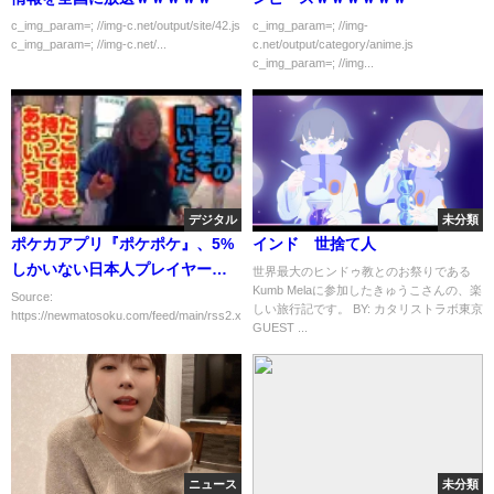
c_img_param=; //img-c.net/output/site/42.js
c_img_param=; //img-
c_img_param=; //img-c.net/...
c.net/output/category/anime.js
c_img_param=; //img...
デジタル
未分類
ポケカアプリ『ポケポケ』、5%
インド 世捨て人
しかいない日本人プレイヤーが
世界最大のヒンドゥ教とのお祭りである
Kumb Melaに参加したきゅうこさんの、楽
全体課金額の43%を占める異常
Source:
しい旅行記です。 BY: カタリストラボ東京
https://newmatosoku.com/feed/main/rss2.xml...
事態ｗｗｗｗｗｗ
GUEST ...
ニュース
未分類