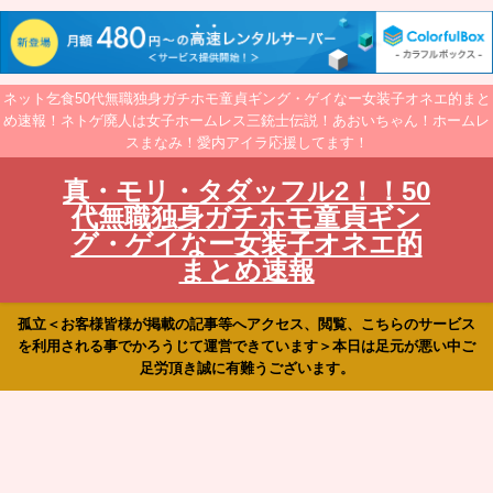
ネット乞食50代無職独身ガチホモ童貞ギング・ゲイなー女装子オネエ的まと
め速報！ネトゲ廃人は女子ホームレス三銃士伝説！あおいちゃん！ホームレ
スまなみ！愛内アイラ応援してます！
真・モリ・タダッフル2！！50
代無職独身ガチホモ童貞ギン
グ・ゲイなー女装子オネエ的
まとめ速報
孤立＜お客様皆様が掲載の記事等へアクセス、閲覧、こちらのサービス
を利用される事でかろうじて運営できています＞本日は足元が悪い中ご
足労頂き誠に有難うございます。