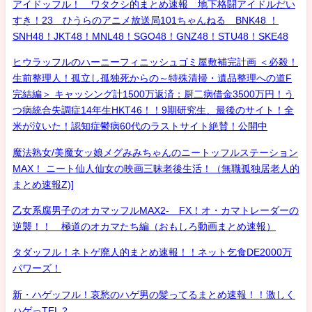
アイドッフル！ ワタクシ的まとめ速報 地下格闘アイドルだい
すき！23 ひうらのアニメ放送局101ちゃんねる BNK48 ！
SNH48！JKT48！MNL48！SGO48！GNZ48！STU48！SKE48
ヒウラッフルのハーニーフィニッシュゴミ屋敷補完計画 ＜必殺！
生前整理人！孤立し孤独死からの～特殊清掃・遺品整理への道F
完結編＞ キャッシング計1500万返済：厨二病借金3500万円！う
つ病統合失調症14年生HKT46！！9期研究生、最後のサイト！全
米が泣いた！認知症鬱病60代のラストサイト絶賛！公開中
魔法熟女/美魔女ッ娘メグみみちゃんのニートッフルステーション
MAX！ ニート仙人仙女の映画三昧老後生活！（無職孤独居老人的
まとめ速報Z)]
乙女系腐男子のオカマッフルMAX2- FX！オ・カマトレーダーの
逆襲！！ 極道のオカマたち編（おもしろ動画まとめ速報）
タダッフル！ネトゲ廃人的まとめ速報！！ネット乞食DE2000万
パワーズ！
新・ハゲッフル！哀愁のハゲ男の髪ってるまとめ速報！！激しく
ハゲっTEL？