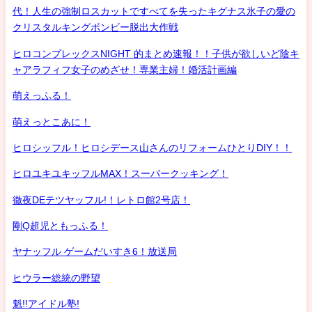
代！人生の強制ロスカットですべてを失ったキグナス氷子の愛の
クリスタルキングボンビー脱出大作戦
ヒロコンプレックスNIGHT 的まとめ速報！！子供が欲しいど陰キ
ャアラフィフ女子のめざせ！専業主婦！婚活計画編
萌えっふる！
萌えっとこあに！
ヒロシッフル！ヒロシデース山さんのリフォームひとりDIY！！
ヒロユキユキッフルMAX！スーパークッキング！
徹夜DEテツヤッフル!！レトロ館2号店！
剛Q超児ともっふる！
ヤナッフル ゲームだいすき6！放送局
ヒウラー総統の野望
魁!!アイドル塾!