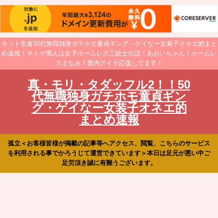
ネット乞食50代無職独身ガチホモ童貞ギング・ゲイなー女装子オネエ的まと
め速報！ネトゲ廃人は女子ホームレス三銃士伝説！あおいちゃん！ホームレ
スまなみ！愛内アイラ応援してます！
真・モリ・タダッフル2！！50
代無職独身ガチホモ童貞ギン
グ・ゲイなー女装子オネエ的
まとめ速報
孤立＜お客様皆様が掲載の記事等へアクセス、閲覧、こちらのサービス
を利用される事でかろうじて運営できています＞本日は足元が悪い中ご
足労頂き誠に有難うございます。