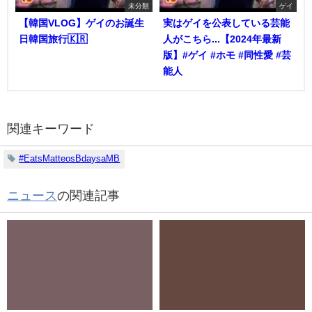
未分類
ゲイ
【韓国VLOG】ゲイのお誕生
実はゲイを公表している芸能
日韓国旅行🇰🇷
人がこちら...【2024年最新
版】#ゲイ #ホモ #同性愛 #芸
能人
関連キーワード
#EatsMatteosBdaysaMB
ニュース
の関連記事