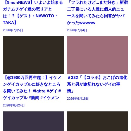
【9monNEWS】いよいよ始まる
「フラれたけど...まだ好き」新宿
ガチムチゲイ達の恋リアと
二丁目にいる人達に個人的ニュ
は！？【ゲスト：NAWOTO・
ースを聞いてみたら回答がヤバ
TAKA】
かったwwwww
2026年7月5日
2026年7月4日
【㊗️1900万回再生超！】イケメ
＃332「【コラボ】おこげの進化
ンゲイカップルに好きなところ
系と男が途切れないゲイの事
を聞いてみた！ #lgbtq #ゲイ #
情」
ゲイカップル #筋肉 #イケメン
2026年6月18日
2026年6月24日