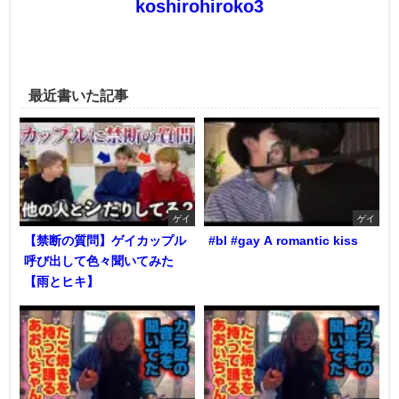
koshirohiroko3
最近書いた記事
ゲイ
ゲイ
【禁断の質問】ゲイカップル
#bl #gay A romantic kiss
呼び出して色々聞いてみた
【雨とヒキ】