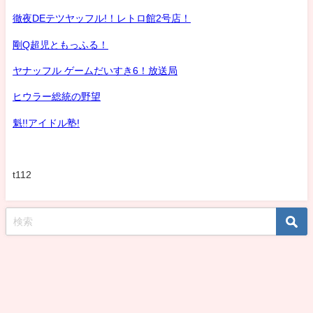
徹夜DEテツヤッフル!！レトロ館2号店！
剛Q超児ともっふる！
ヤナッフル ゲームだいすき6！放送局
ヒウラー総統の野望
魁!!アイドル塾!
t112