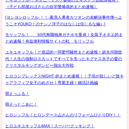
（子ども部屋おばさんの自宅警備員的まとめ速報）
[ヨシヨシロッフル-！！-素浪人勇者カツオンの未解決事件簿へよ
うこそYOUKO！のナンノ洋子のはなしは信じるな編）]
モリッフル！ 50代無職独身ガチホモ童貞！女装子オネエ的ま
とめ速報！有益便利情報サイトの杜 モリッフル
ユキユキッフル！ど底辺的一同驚愕騒然まとめ速報！超氷河期世
代！人生の強制ロスカットですべてを失ったキグナス氷子の愛の
クリスタルキングボンビー脱出大作戦
ヒロコンプレックスNIGHT 的まとめ速報！！子供が欲しいど陰キ
ャアラフィフ女子のめざせ！専業主婦！婚活計画編
萌えっふる！
萌えっとこあに！
ヒロシッフル！ヒロシデース山さんのリフォームひとりDIY！！
ヒロユキユキッフルMAX！スーパークッキング！