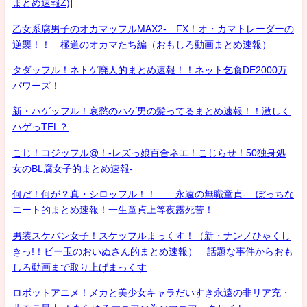
まとめ速報Z)]
乙女系腐男子のオカマッフルMAX2- FX！オ・カマトレーダーの
逆襲！！ 極道のオカマたち編（おもしろ動画まとめ速報）
タダッフル！ネトゲ廃人的まとめ速報！！ネット乞食DE2000万
パワーズ！
新・ハゲッフル！哀愁のハゲ男の髪ってるまとめ速報！！激しく
ハゲっTEL？
こじ！コジッフル@！-レズっ娘百合ネエ！こじらせ！50独身処
女のBL腐女子的まとめ速報-
何だ！何が？真・シロッフル！！ 永遠の無職童貞- ぼっちな
ニート的まとめ速報！一生童貞上等夜露死苦！
男装スケバン女子！スケッフルまっくす！（新・ナンノひゃくし
きっ!！ビー玉のおいぬさん的まとめ速報） 話題な事件からおも
しろ動画まで取り上げまっくす
ロボットアニメ！メカと美少女キャラだいすき永遠の非リア充・