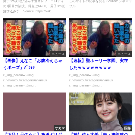
レビ）
Murder: Season 3 （第1話）
男子3m板飛び込み予選オレフ・コロディ
このサイトの記事を見る Source: シネマッ
の1回目の演技。得点は64.60。 男子3m板
フル...
飛び込み予... Source: https://kak...
ニュース
ニュース
【画像】えなこ「お腹冷えちゃ
【速報】聖ホーリー学園、実在
うポーズ」ﾊﾟｼｬｯ
したｗｗｗｗｗｗｗｗ
c_img_param=; //img-
c_img_param=; //img-
c.net/output/category/anime.js
c.net/output/category/anime.js
c_img_param=; //img...
c_img_param=; //img...
オカマ
国際
【下品も品のうち】放送ギリギ
【神】佐々木希「夫・渡部建の