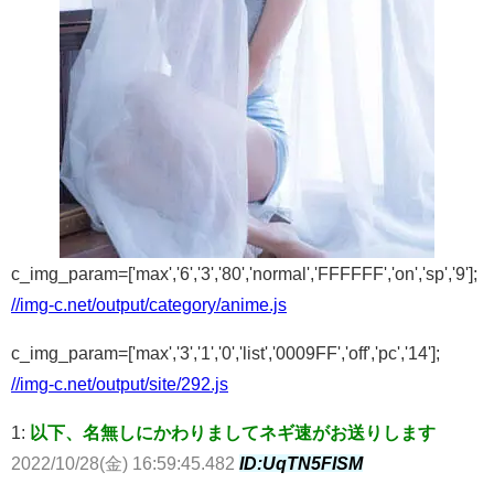
c_img_param=['max','6','3','80','normal','FFFFFF','on','sp','9'];
//img-c.net/output/category/anime.js
c_img_param=['max','3','1','0','list','0009FF','off','pc','14'];
//img-c.net/output/site/292.js
1:
以下、名無しにかわりましてネギ速がお送りします
2022/10/28(金) 16:59:45.482
ID:UqTN5FISM