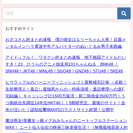
おすすめサイト
おネコさん的まとめ速報 僕の彼女はエリーちゃん人形！豆腐メ
ンタルメンヘラ電波中年アルバイターのぬいぐるみ男子末路編
アイドッフル！ ワタクシ的まとめ速報 地下格闘アイドルだい
すき！23 ひうらのアニメ放送局101ちゃんねる BNK48 ！
SNH48！JKT48！MNL48！SGO48！GNZ48！STU48！SKE48
ヒウラッフルのハーニーフィニッシュゴミ屋敷補完計画 ＜必殺！
生前整理人！孤立し孤独死からの～特殊清掃・遺品整理への道F
完結編＞ キャッシング計1500万返済：厨二病借金3500万円！う
つ病統合失調症14年生HKT46！！9期研究生、最後のサイト！全
米が泣いた！認知症鬱病60代のラストサイト絶賛！公開中
魔法熟女/美魔女ッ娘メグみみちゃんのニートッフルステーション
MAX！ ニート仙人仙女の映画三昧老後生活！（無職孤独居老人的