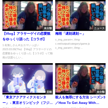
未分類
ニュース
【Vlog】アラサーゲイの恋愛観
梅雨「遅刻遅刻～」
をゆっくり語った【コラボ】
c_img_param=; //img-
c.net/output/category/game.js
1:名無しさん＠おカマいっぱい
c_img_param=; //img-...
2023.03.09(Thu) 【Vlog】アラサーゲイの
恋愛観をゆっくり語った【コラボ】って動
画が話題らしい...
芸能
未分類
「東京アクアティクスセンタ
殺人を無罪にする方法 シーズン3
ー」 - 東京オリンピック（フジテ
／How To Get Away With