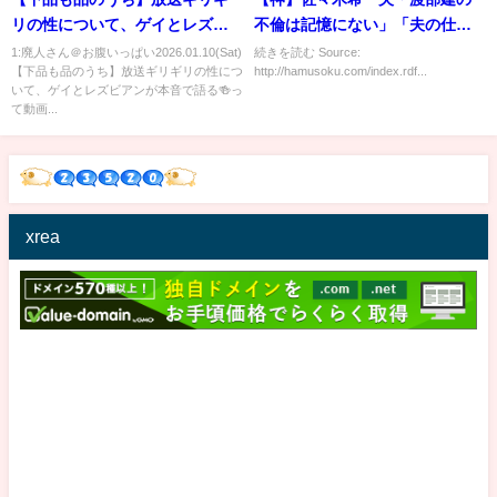
リの性について、ゲイとレズビ
不倫は記憶にない」「夫の仕事
アンが本音で語る🍻
復帰は焦ってない、私が仕事で
1:廃人さん＠お腹いっぱい2026.01.10(Sat)
続きを読む Source:
【下品も品のうち】放送ギリギリの性につ
http://hamusoku.com/index.rdf...
稼ぐ」
いて、ゲイとレズビアンが本音で語る🍻っ
て動画...
xrea