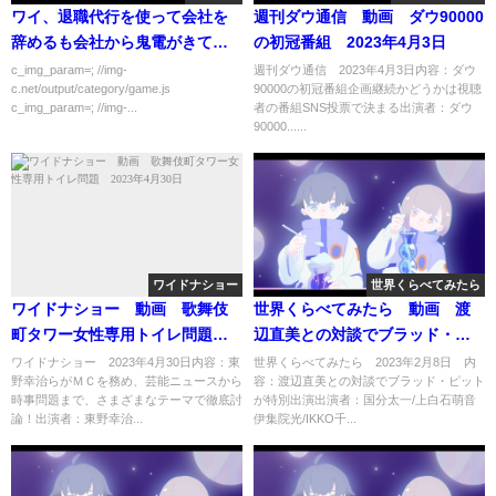
ワイ、退職代行を使って会社を
週刊ダウ通信 動画 ダウ90000
辞めるも会社から鬼電がきてて
の初冠番組 2023年4月3日
泣き叫び震える…
c_img_param=; //img-
週刊ダウ通信 2023年4月3日内容：ダウ
c.net/output/category/game.js
90000の初冠番組企画継続かどうかは視聴
c_img_param=; //img-...
者の番組SNS投票で決まる出演者：ダウ
90000......
ワイドナショー
世界くらべてみたら
ワイドナショー 動画 歌舞伎
世界くらべてみたら 動画 渡
町タワー女性専用トイレ問題
辺直美との対談でブラッド・ピ
2023年4月30日
ットが特別出演 2月8日
ワイドナショー 2023年4月30日内容：東
世界くらべてみたら 2023年2月8日 内
野幸治らがＭＣを務め、芸能ニュースから
容：渡辺直美との対談でブラッド・ピット
時事問題まで、さまざまなテーマで徹底討
が特別出演出演者：国分太一/上白石萌音
論！出演者：東野幸治...
伊集院光/IKKO千...