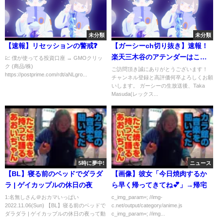
未分類
未分類
【速報】リセッションの警戒❓
【ガーシーch切り抜き】速報！
楽天三木谷のアテンダーはこい
💹 僕が使ってる投資口座 → GMOクリッ
ク (商品/株)
つです→レックス東京Taka
ご訪問頂き誠にありがとうございます！
https://postprime.com/rdt/aNLgro...
チャンネル登録と高評価何卒よろしくお願
Masuda/ウクライナ外人女性モ
いします。 ガーシーの生放送後、Taka
デルパーティー/LEX TOKYO/赤
Masuda(レックス...
西仁/錦戸亮【東谷義和の芸能界
の裏側】
5時に夢中!
ニュース
【BL】寝る前のベッドでダラダ
【画像】彼女「今日焼肉するか
ラ | ゲイカップルの休日の夜
ら早く帰ってきてね💕」→帰宅
1:名無しさん＠おカマいっぱい
c_img_param=; //img-
2022.11.06(Sun) 【BL】寝る前のベッドで
c.net/output/category/anime.js
ダラダラ | ゲイカップルの休日の夜って動
c_img_param=; //img...