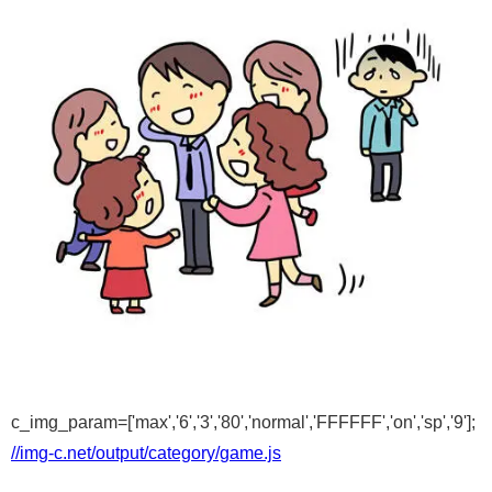
c_img_param=['max','6','3','80','normal','FFFFFF','on','sp','9'];
//img-c.net/output/category/game.js