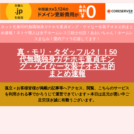
ネット乞食50代無職独身ガチホモ童貞ギング・ゲイなー女装子オネエ的まと
め速報！ネトゲ廃人は女子ホームレス三銃士伝説！あおいちゃん！ホームレ
スまなみ！愛内アイラ応援してます！
真・モリ・タダッフル2！！50
代無職独身ガチホモ童貞ギン
グ・ゲイなー女装子オネエ的
まとめ速報
孤立＜お客様皆様が掲載の記事等へアクセス、閲覧、こちらのサービス
を利用される事でかろうじて運営できています＞本日は足元が悪い中ご
足労頂き誠に有難うございます。