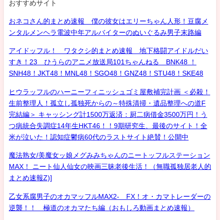
おすすめサイト
おネコさん的まとめ速報 僕の彼女はエリーちゃん人形！豆腐メ
ンタルメンヘラ電波中年アルバイターのぬいぐるみ男子末路編
アイドッフル！ ワタクシ的まとめ速報 地下格闘アイドルだい
すき！23 ひうらのアニメ放送局101ちゃんねる BNK48 ！
SNH48！JKT48！MNL48！SGO48！GNZ48！STU48！SKE48
ヒウラッフルのハーニーフィニッシュゴミ屋敷補完計画 ＜必殺！
生前整理人！孤立し孤独死からの～特殊清掃・遺品整理への道F
完結編＞ キャッシング計1500万返済：厨二病借金3500万円！う
つ病統合失調症14年生HKT46！！9期研究生、最後のサイト！全
米が泣いた！認知症鬱病60代のラストサイト絶賛！公開中
魔法熟女/美魔女ッ娘メグみみちゃんのニートッフルステーション
MAX！ ニート仙人仙女の映画三昧老後生活！（無職孤独居老人的
まとめ速報Z)]
乙女系腐男子のオカマッフルMAX2- FX！オ・カマトレーダーの
逆襲！！ 極道のオカマたち編（おもしろ動画まとめ速報）