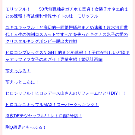
モリッフル！ 50代無職独身ガチホモ童貞！女装子オネエ的ま
とめ速報！有益便利情報サイトの杜 モリッフル
ユキユキッフル！ど底辺的一同驚愕騒然まとめ速報！超氷河期世
代！人生の強制ロスカットですべてを失ったキグナス氷子の愛の
クリスタルキングボンビー脱出大作戦
ヒロコンプレックスNIGHT 的まとめ速報！！子供が欲しいど陰キ
ャアラフィフ女子のめざせ！専業主婦！婚活計画編
萌えっふる！
萌えっとこあに！
ヒロシッフル！ヒロシデース山さんのリフォームひとりDIY！！
ヒロユキユキッフルMAX！スーパークッキング！
徹夜DEテツヤッフル!！レトロ館2号店！
剛Q超児ともっふる！