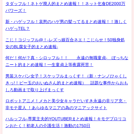
タダッフル！ネトゲ廃人的まとめ速報！！ネット乞食DE2000万
パワーズ！
新・ハゲッフル！哀愁のハゲ男の髪ってるまとめ速報！！激しく
ハゲっTEL？
こじ！コジッフル@！-レズっ娘百合ネエ！こじらせ！50独身処
女のBL腐女子的まとめ速報-
何だ！何が？真・シロッフル！！ 永遠の無職童貞- ぼっちな
ニート的まとめ速報！一生童貞上等夜露死苦！
男装スケバン女子！スケッフルまっくす！（新・ナンノひゃくし
きっ!！ビー玉のおいぬさん的まとめ速報） 話題な事件からおも
しろ動画まで取り上げまっくす
ロボットアニメ！メカと美少女キャラだいすき永遠の非リア充・
非モテ星人 ！あらゆるマニアの為のマニアックサイト
ハルッフル-専業主夫的YOUTUBERまとめ速報！キモデブロリコ
ンおたく！初老人の介護生活！激動の1750日