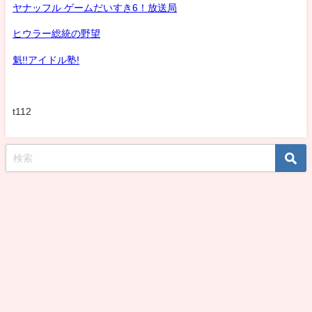
ヤナッフル ゲームだいすき6！放送局
ヒウラー総統の野望
魁!!アイドル塾!
t112