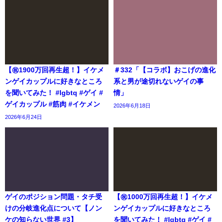
【㊗️1900万回再生超！】イケメ
＃332「【コラボ】おこげの進化
ンゲイカップルに好きなところ
系と男が途切れないゲイの事
を聞いてみた！ #lgbtq #ゲイ #
情」
ゲイカップル #筋肉 #イケメン
2026年6月18日
2026年6月24日
ゲイのポジション問題・タチ受
【㊗️1000万回再生超！】イケメ
けの分岐進化点について【ノン
ンゲイカップルに好きなところ
ケの知らない世界 #3】
を聞いてみた！ #lgbtq #ゲイ #