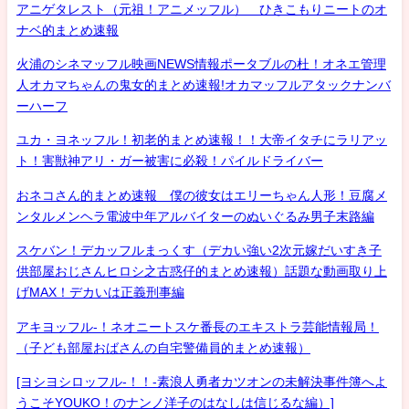
アニゲタレスト（元祖！アニメッフル） ひきこもりニートのオ
ナベ的まとめ速報
火浦のシネマッフル映画NEWS情報ポータブルの杜！オネエ管理
人オカマちゃんの鬼女的まとめ速報!オカマッフルアタックナンバ
ーハーフ
ユカ・ヨネッフル！初老的まとめ速報！！大帝イタチにラリアッ
ト！害獣神アリ・ガー被害に必殺！パイルドライバー
おネコさん的まとめ速報 僕の彼女はエリーちゃん人形！豆腐メ
ンタルメンヘラ電波中年アルバイターのぬいぐるみ男子末路編
スケバン！デカッフルまっくす（デカい強い2次元嫁だいすき子
供部屋おじさんヒロシ之古惑仔的まとめ速報）話題な動画取り上
げMAX！デカいは正義刑事編
アキヨッフル-！ネオニートスケ番長のエキストラ芸能情報局！
（子ども部屋おばさんの自宅警備員的まとめ速報）
[ヨシヨシロッフル-！！-素浪人勇者カツオンの未解決事件簿へよ
うこそYOUKO！のナンノ洋子のはなしは信じるな編）]