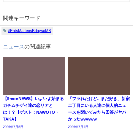
関連キーワード
#EatsMatteosBdaysaMB
ニュース
の関連記事
【9monNEWS】いよいよ始まる
「フラれたけど...まだ好き」新宿
ガチムチゲイ達の恋リアと
二丁目にいる人達に個人的ニュ
は！？【ゲスト：NAWOTO・
ースを聞いてみたら回答がヤバ
TAKA】
かったwwwww
2026年7月5日
2026年7月4日