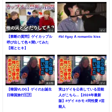
ゲイ
ゲイ
【禁断の質問】ゲイカップル
#bl #gay A romantic kiss
呼び出して色々聞いてみた
【雨とヒキ】
未分類
ゲイ
【韓国VLOG】ゲイのお誕生
実はゲイを公表している芸能
日韓国旅行🇰🇷
人がこちら...【2024年最新
版】#ゲイ #ホモ #同性愛 #芸
能人