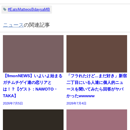
#EatsMatteosBdaysaMB
ニュース
の関連記事
【9monNEWS】いよいよ始まる
「フラれたけど...まだ好き」新宿
ガチムチゲイ達の恋リアと
二丁目にいる人達に個人的ニュ
は！？【ゲスト：NAWOTO・
ースを聞いてみたら回答がヤバ
TAKA】
かったwwwww
2026年7月5日
2026年7月4日