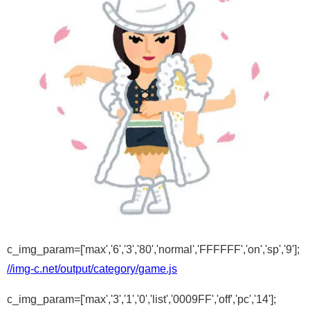
c_img_param=['max','6','3','80','normal','FFFFFF','on','sp','9'];
//img-c.net/output/category/game.js
c_img_param=['max','3','1','0','list','0009FF','off','pc','14'];