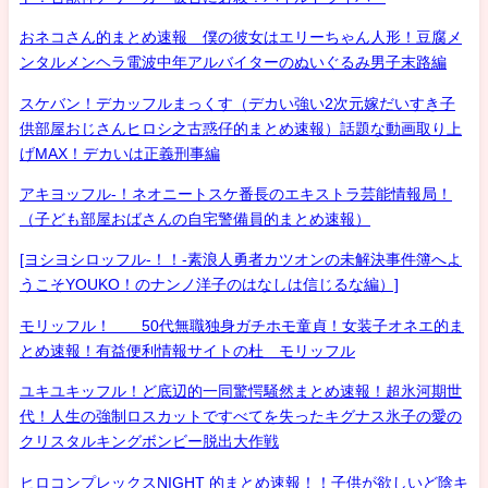
おネコさん的まとめ速報 僕の彼女はエリーちゃん人形！豆腐メ
ンタルメンヘラ電波中年アルバイターのぬいぐるみ男子末路編
スケバン！デカッフルまっくす（デカい強い2次元嫁だいすき子
供部屋おじさんヒロシ之古惑仔的まとめ速報）話題な動画取り上
げMAX！デカいは正義刑事編
アキヨッフル-！ネオニートスケ番長のエキストラ芸能情報局！
（子ども部屋おばさんの自宅警備員的まとめ速報）
[ヨシヨシロッフル-！！-素浪人勇者カツオンの未解決事件簿へよ
うこそYOUKO！のナンノ洋子のはなしは信じるな編）]
モリッフル！ 50代無職独身ガチホモ童貞！女装子オネエ的ま
とめ速報！有益便利情報サイトの杜 モリッフル
ユキユキッフル！ど底辺的一同驚愕騒然まとめ速報！超氷河期世
代！人生の強制ロスカットですべてを失ったキグナス氷子の愛の
クリスタルキングボンビー脱出大作戦
ヒロコンプレックスNIGHT 的まとめ速報！！子供が欲しいど陰キ