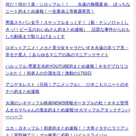
何だ！何が？真・シロッフル！！ 永遠の無職童貞- ぼっちな
ニート的まとめ速報！一生童貞上等夜露死苦！
男装スケバン女子！スケッフルまっくす！（新・ナンノひゃくし
きっ!！ビー玉のおいぬさん的まとめ速報） 話題な事件からおも
しろ動画まで取り上げまっくす
ロボットアニメ！メカと美少女キャラだいすき永遠の非リア充・
非モテ星人 ！あらゆるマニアの為のマニアックサイト
ハルッフル-専業主夫的YOUTUBERまとめ速報！キモデブロリコ
ンおたく！初老人の介護生活！激動の1750日
アニゲタレスト（元祖！アニメッフル） ひきこもりニートのオ
ナベ的まとめ速報
火浦のシネマッフル映画NEWS情報ポータブルの杜！オネエ管理
人オカマちゃんの鬼女的まとめ速報!オカマッフルアタックナンバ
ーハーフ
ユカ・ヨネッフル！初老的まとめ速報！！大帝イタチにラリアッ
ト！害獣神アリ・ガー被害に必殺！パイルドライバー