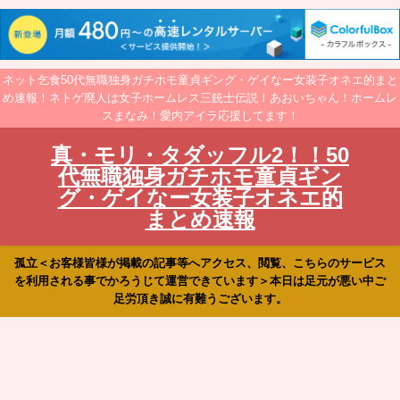
ネット乞食50代無職独身ガチホモ童貞ギング・ゲイなー女装子オネエ的まと
め速報！ネトゲ廃人は女子ホームレス三銃士伝説！あおいちゃん！ホームレ
スまなみ！愛内アイラ応援してます！
真・モリ・タダッフル2！！50
代無職独身ガチホモ童貞ギン
グ・ゲイなー女装子オネエ的
まとめ速報
孤立＜お客様皆様が掲載の記事等へアクセス、閲覧、こちらのサービス
を利用される事でかろうじて運営できています＞本日は足元が悪い中ご
足労頂き誠に有難うございます。