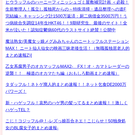
ヒウラッフルのハーニーフィニッシュゴミ屋敷補完計画 ＜必殺！
生前整理人！孤立し孤独死からの～特殊清掃・遺品整理への道F
完結編＞ キャッシング計1500万返済：厨二病借金3500万円！う
つ病統合失調症14年生HKT46！！9期研究生、最後のサイト！全
米が泣いた！認知症鬱病60代のラストサイト絶賛！公開中
魔法熟女/美魔女ッ娘メグみみちゃんのニートッフルステーション
MAX！ ニート仙人仙女の映画三昧老後生活！（無職孤独居老人的
まとめ速報Z)]
乙女系腐男子のオカマッフルMAX2- FX！オ・カマトレーダーの
逆襲！！ 極道のオカマたち編（おもしろ動画まとめ速報）
タダッフル！ネトゲ廃人的まとめ速報！！ネット乞食DE2000万
パワーズ！
新・ハゲッフル！哀愁のハゲ男の髪ってるまとめ速報！！激しく
ハゲっTEL？
こじ！コジッフル@！-レズっ娘百合ネエ！こじらせ！50独身処
女のBL腐女子的まとめ速報-