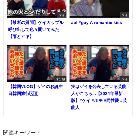
ゲイ
ゲイ
【禁断の質問】ゲイカップル
#bl #gay A romantic kiss
呼び出して色々聞いてみた
【雨とヒキ】
未分類
ゲイ
【韓国VLOG】ゲイのお誕生
実はゲイを公表している芸能
日韓国旅行🇰🇷
人がこちら...【2024年最新
版】#ゲイ #ホモ #同性愛 #芸
能人
関連キーワード