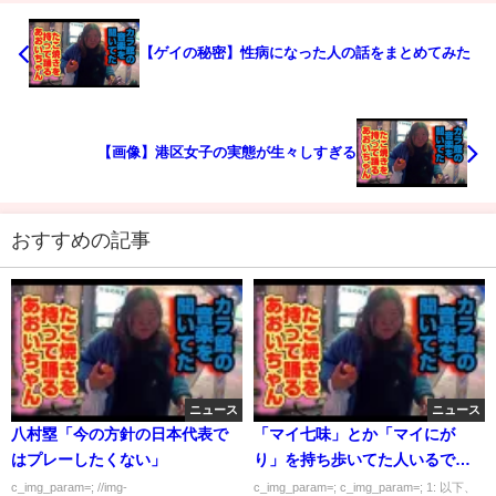
【ゲイの秘密】性病になった人の話をまとめてみた
【画像】港区女子の実態が生々しすぎる
おすすめの記事
ニュース
ニュース
八村塁「今の方針の日本代表で
「マイ七味」とか「マイにが
はプレーしたくない」
り」を持ち歩いてた人いるでし
ょ
c_img_param=; //img-
c_img_param=; c_img_param=; 1: 以下、