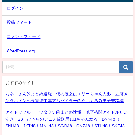
ログイン
投稿フィード
コメントフィード
WordPress.org
おすすめサイト
おネコさん的まとめ速報 僕の彼女はエリーちゃん人形！豆腐メ
ンタルメンヘラ電波中年アルバイターのぬいぐるみ男子末路編
アイドッフル！ ワタクシ的まとめ速報 地下格闘アイドルだい
すき！23 ひうらのアニメ放送局101ちゃんねる BNK48 ！
SNH48！JKT48！MNL48！SGO48！GNZ48！STU48！SKE48