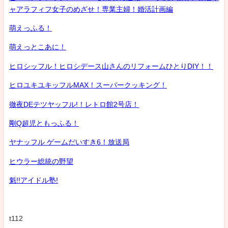
ャアラフィフ女子のめざせ！専業主婦！婚活計画編
萌えっふる！
萌えっとこあに！
ヒロシッフル！ヒロシデース山さんのリフォームひとりDIY！！
ヒロユキユキッフルMAX！スーパークッキング！
徹夜DEテツヤッフル!！レトロ館2号店！
剛Q超児ともっふる！
ヤナッフル ゲームだいすき6！放送局
ヒウラー総統の野望
魁!!アイドル塾!
t112