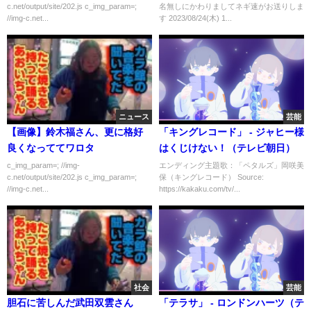
c.net/output/site/202.js c_img_param=;
名無しにかわりましてネギ速がお送りしま
//img-c.net...
す 2023/08/24(木) 1...
ニュース
芸能
【画像】鈴木福さん、更に格好
「キングレコード」 - ジャヒー様
良くなっててワロタ
はくじけない！（テレビ朝日）
c_img_param=; //img-
エンディング主題歌：「ペタルズ」岡咲美
c.net/output/site/202.js c_img_param=;
保（キングレコード） Source:
//img-c.net...
https://kakaku.com/tv/...
社会
芸能
胆石に苦しんだ武田双雲さん
「テラサ」 - ロンドンハーツ（テ