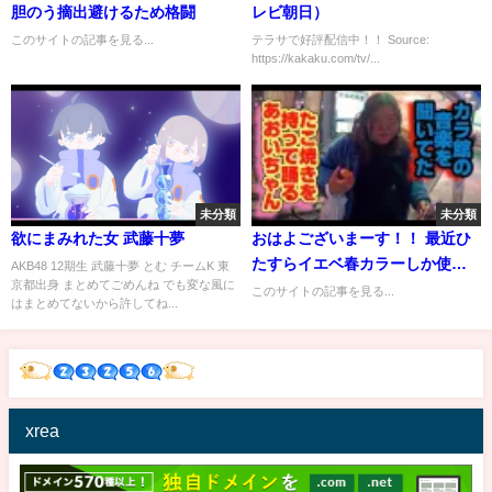
胆のう摘出避けるため格闘
レビ朝日）
このサイトの記事を見る...
テラサで好評配信中！！ Source:
https://kakaku.com/tv/...
未分類
未分類
欲にまみれた女 武藤十夢
おはよございまーす！！ 最近ひ
たすらイエベ春カラーしか使わ
AKB48 12期生 武藤十夢 とむ チームK 東
京都出身 まとめてごめんね でも変な風に
な...
このサイトの記事を見る...
はまとめてないから許してね...
xrea