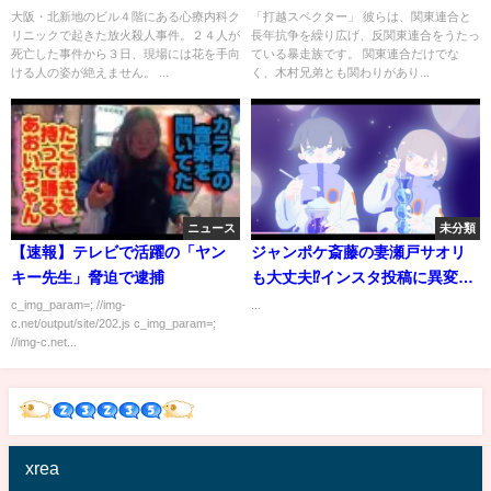
ー西村聡造らが関与した事件
大阪・北新地のビル４階にある心療内科ク
「打越スペクター」 彼らは、関東連合と
リニックで起きた放火殺人事件。２４人が
長年抗争を繰り広げ、反関東連合をうたっ
死亡した事件から３日、現場には花を手向
ている暴走族です。 関東連合だけでな
ける人の姿が絶えません。 ...
く、木村兄弟とも関わりがあり...
ニュース
未分類
【速報】テレビで活躍の「ヤン
ジャンポケ斎藤の妻瀬戸サオリ
キー先生」脅迫で逮捕
も大丈夫⁉️インスタ投稿に異変
が・‼️#ジャンポケ斎藤 #芸人#雑
c_img_param=; //img-
...
c.net/output/site/202.js c_img_param=;
学
//img-c.net...
xrea