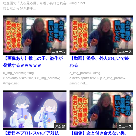
な企画で「人を見る目」を養いあれこれ妄
//img-c.net...
想しながら好き勝手...
ニュース
ニュース
【画像あり】推しの子、盗作が
【動画】渋谷、外人のせいで終
発覚するｗｗｗｗｗ
わる
c_img_param=; //img-
c_img_param=; //img-
c.net/output/site/202.js c_img_param=;
c.net/output/site/202.js c_img_param=;
//img-c.net...
//img-c.net...
未分類
ニュース
【新日本プロレスvsノア対抗
【画像】女と付き合えない男、