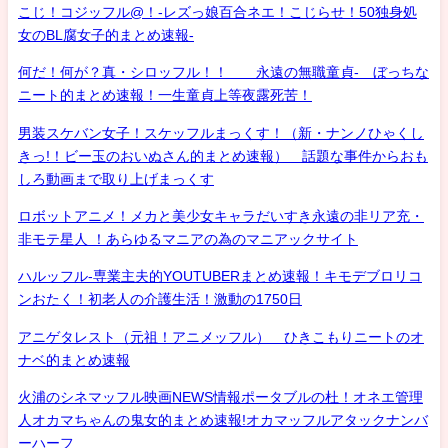
こじ！コジッフル@！-レズっ娘百合ネエ！こじらせ！50独身処
女のBL腐女子的まとめ速報-
何だ！何が？真・シロッフル！！ 永遠の無職童貞- ぼっちな
ニート的まとめ速報！一生童貞上等夜露死苦！
男装スケバン女子！スケッフルまっくす！（新・ナンノひゃくし
きっ!！ビー玉のおいぬさん的まとめ速報） 話題な事件からおも
しろ動画まで取り上げまっくす
ロボットアニメ！メカと美少女キャラだいすき永遠の非リア充・
非モテ星人 ！あらゆるマニアの為のマニアックサイト
ハルッフル-専業主夫的YOUTUBERまとめ速報！キモデブロリコ
ンおたく！初老人の介護生活！激動の1750日
アニゲタレスト（元祖！アニメッフル） ひきこもりニートのオ
ナベ的まとめ速報
火浦のシネマッフル映画NEWS情報ポータブルの杜！オネエ管理
人オカマちゃんの鬼女的まとめ速報!オカマッフルアタックナンバ
ーハーフ