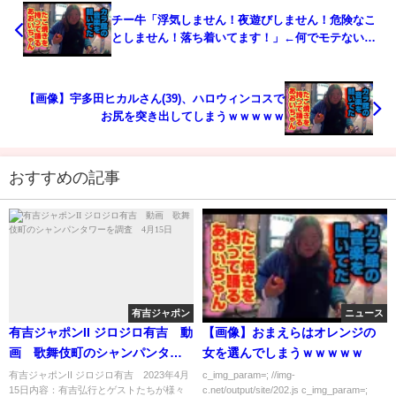
チー牛「浮気しません！夜遊びしません！危険なこ
としません！落ち着いてます！」←何でモテないん
だよ
【画像】宇多田ヒカルさん(39)、ハロウィンコスで
お尻を突き出してしまうｗｗｗｗｗ
おすすめの記事
有吉ジャポン
ニュース
有吉ジャポンII ジロジロ有吉 動
【画像】おまえらはオレンジの
画 歌舞伎町のシャンパンタワ
女を選んでしまうｗｗｗｗｗ
ーを調査 4月15日
有吉ジャポンII ジロジロ有吉 2023年4月
c_img_param=; //img-
15日内容：有吉弘行とゲストたちが様々
c.net/output/site/202.js c_img_param=;