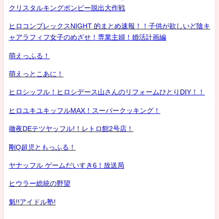
クリスタルキングボンビー脱出大作戦
ヒロコンプレックスNIGHT 的まとめ速報！！子供が欲しいど陰キ
ャアラフィフ女子のめざせ！専業主婦！婚活計画編
萌えっふる！
萌えっとこあに！
ヒロシッフル！ヒロシデース山さんのリフォームひとりDIY！！
ヒロユキユキッフルMAX！スーパークッキング！
徹夜DEテツヤッフル!！レトロ館2号店！
剛Q超児ともっふる！
ヤナッフル ゲームだいすき6！放送局
ヒウラー総統の野望
魁!!アイドル塾!