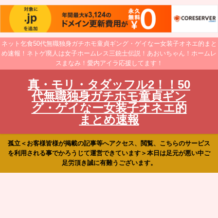
ネット乞食50代無職独身ガチホモ童貞ギング・ゲイなー女装子オネエ的まと
め速報！ネトゲ廃人は女子ホームレス三銃士伝説！あおいちゃん！ホームレ
スまなみ！愛内アイラ応援してます！
真・モリ・タダッフル2！！50
代無職独身ガチホモ童貞ギン
グ・ゲイなー女装子オネエ的
まとめ速報
孤立＜お客様皆様が掲載の記事等へアクセス、閲覧、こちらのサービス
を利用される事でかろうじて運営できています＞本日は足元が悪い中ご
足労頂き誠に有難うございます。