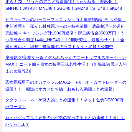
すき！23 ひうらのアニメ放送局101ちゃんねる BNK48 ！
SNH48！JKT48！MNL48！SGO48！GNZ48！STU48！SKE48
ヒウラッフルのハーニーフィニッシュゴミ屋敷補完計画 ＜必殺！
生前整理人！孤立し孤独死からの～特殊清掃・遺品整理への道F
完結編＞ キャッシング計1500万返済：厨二病借金3500万円！う
つ病統合失調症14年生HKT46！！9期研究生、最後のサイト！全
米が泣いた！認知症鬱病60代のラストサイト絶賛！公開中
魔法熟女/美魔女ッ娘メグみみちゃんのニートッフルステーション
MAX！ ニート仙人仙女の映画三昧老後生活！（無職孤独居老人的
まとめ速報Z)]
乙女系腐男子のオカマッフルMAX2- FX！オ・カマトレーダーの
逆襲！！ 極道のオカマたち編（おもしろ動画まとめ速報）
タダッフル！ネトゲ廃人的まとめ速報！！ネット乞食DE2000万
パワーズ！
新・ハゲッフル！哀愁のハゲ男の髪ってるまとめ速報！！激しく
ハゲっTEL？