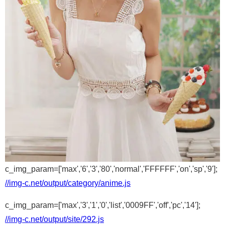
c_img_param=['max','6','3','80','normal','FFFFFF','on','sp','9'];
//img-c.net/output/category/anime.js
c_img_param=['max','3','1','0','list','0009FF','off','pc','14'];
//img-c.net/output/site/292.js