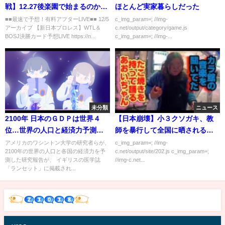
戦】12.27後楽園で始まるのか？
ほとんど実家暮らしだった
第2試合キング・タニーvs現在交
■■最速で予想！有料アフターLIVE■■ 12/5
c_img_param=; //img-
アーカイブ 【新日本プロレス】WTL＆
c.net/output/category/game.js
渉中！これは新日本プロレスの
BOSJ決勝カード予想LIVE https://n...
c_img_param=; //img-...
あの選手か！徹底予想します！
njpw noah_ghc
未分類
ニュース
2100年 日本のＧＤＰは世界４
【日本崩壊】小３クソガキ、教
位…世界の人口と経済力予測
師を暴行して全国に晒されるｗ
（2020年7月16日）
ｗｗｗｗｗｗｗ
アメリカのワシントン大学の研究者らが、
c_img_param=; //img-
2100年の世界の人口と各国の経済力を予
c.net/output/site/202.js c_img_param=;
測した研究報告が、 イギリスの医学誌
//img-c.net...
「ランセット」に掲載され...