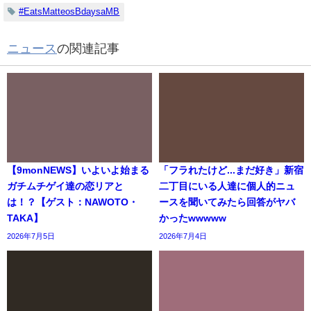
#EatsMatteosBdaysaMB
ニュース
の関連記事
【9monNEWS】いよいよ始まる
「フラれたけど...まだ好き」新宿
ガチムチゲイ達の恋リアと
二丁目にいる人達に個人的ニュ
は！？【ゲスト：NAWOTO・
ースを聞いてみたら回答がヤバ
TAKA】
かったwwwww
2026年7月5日
2026年7月4日