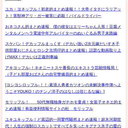
ユカ・ヨネッフル！初老的まとめ速報！！大帝イタチにラリアッ
ト！害獣神アリ・ガー被害に必殺！パイルドライバー
おネコさん的まとめ速報 僕の彼女はエリーちゃん人形！豆腐メ
ンタルメンヘラ電波中年アルバイターのぬいぐるみ男子末路編
スケバン！デカッフルまっくす（デカい強い2次元嫁だいすき子
供部屋おじさんヒロシ之古惑仔的まとめ速報）話題な動画取り上
げMAX！デカいは正義刑事編
アキヨッフル-！ネオニートスケ番長のエキストラ芸能情報局！
（子ども部屋おばさんの自宅警備員的まとめ速報）
[ヨシヨシロッフル-！！-素浪人勇者カツオンの未解決事件簿へよ
うこそYOUKO！のナンノ洋子のはなしは信じるな編）]
モリッフル！ 50代無職独身ガチホモ童貞！女装子オネエ的ま
とめ速報！有益便利情報サイトの杜 モリッフル
ユキユキッフル！ど底辺的一同驚愕騒然まとめ速報！超氷河期世
代！人生の強制ロスカットですべてを失ったキグナス氷子の愛の