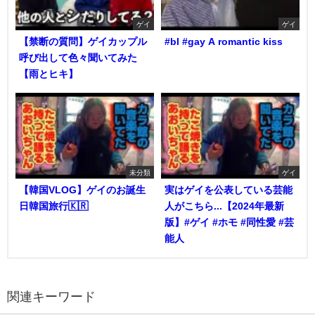
ゲイ
ゲイ
【禁断の質問】ゲイカップル
#bl #gay A romantic kiss
呼び出して色々聞いてみた
【雨とヒキ】
未分類
ゲイ
【韓国VLOG】ゲイのお誕生
実はゲイを公表している芸能
日韓国旅行🇰🇷
人がこちら...【2024年最新
版】#ゲイ #ホモ #同性愛 #芸
能人
関連キーワード