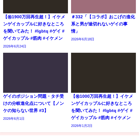
【㊗️1900万回再生超！】イケメ
＃332「【コラボ】おこげの進化
ンゲイカップルに好きなところ
系と男が途切れないゲイの事
を聞いてみた！ #lgbtq #ゲイ #
情」
ゲイカップル #筋肉 #イケメン
2026年6月18日
2026年6月24日
ゲイのポジション問題・タチ受
【㊗️1000万回再生超！】イケメ
けの分岐進化点について【ノン
ンゲイカップルに好きなところ
ケの知らない世界 #3】
を聞いてみた！ #lgbtq #ゲイ #
ゲイカップル #筋肉 #イケメン
2026年6月1日
2026年1月2日