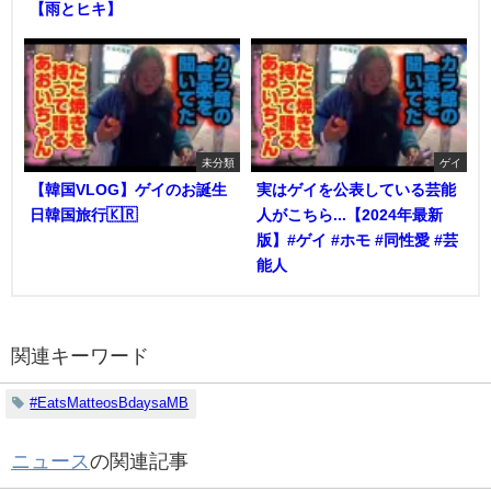
【雨とヒキ】
未分類
ゲイ
【韓国VLOG】ゲイのお誕生
実はゲイを公表している芸能
日韓国旅行🇰🇷
人がこちら...【2024年最新
版】#ゲイ #ホモ #同性愛 #芸
能人
関連キーワード
#EatsMatteosBdaysaMB
ニュース
の関連記事