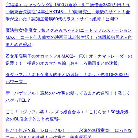
完結編＞ キャッシング計1500万返済：厨二病借金3500万円！う
つ病統合失調症14年生HKT46！！9期研究生、最後のサイト！全
米が泣いた！認知症鬱病60代のラストサイト絶賛！公開中
魔法熟女/美魔女ッ娘メグみみちゃんのニートッフルステーション
MAX！ ニート仙人仙女の映画三昧老後生活！（無職孤独居老人的
まとめ速報Z)]
乙女系腐男子のオカマッフルMAX2- FX！オ・カマトレーダーの
逆襲！！ 極道のオカマたち編（おもしろ動画まとめ速報）
タダッフル！ネトゲ廃人的まとめ速報！！ネット乞食DE2000万
パワーズ！
新・ハゲッフル！哀愁のハゲ男の髪ってるまとめ速報！！激しく
ハゲっTEL？
こじ！コジッフル@！-レズっ娘百合ネエ！こじらせ！50独身処
女のBL腐女子的まとめ速報-
何だ！何が？真・シロッフル！！ 永遠の無職童貞- ぼっちな
ニート的まとめ速報！一生童貞上等夜露死苦！