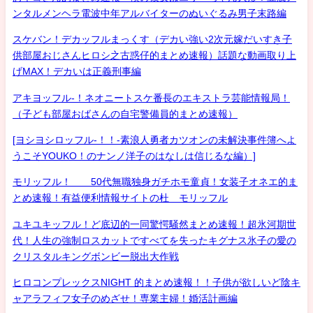
ンタルメンヘラ電波中年アルバイターのぬいぐるみ男子末路編
スケバン！デカッフルまっくす（デカい強い2次元嫁だいすき子
供部屋おじさんヒロシ之古惑仔的まとめ速報）話題な動画取り上
げMAX！デカいは正義刑事編
アキヨッフル-！ネオニートスケ番長のエキストラ芸能情報局！
（子ども部屋おばさんの自宅警備員的まとめ速報）
[ヨシヨシロッフル-！！-素浪人勇者カツオンの未解決事件簿へよ
うこそYOUKO！のナンノ洋子のはなしは信じるな編）]
モリッフル！ 50代無職独身ガチホモ童貞！女装子オネエ的ま
とめ速報！有益便利情報サイトの杜 モリッフル
ユキユキッフル！ど底辺的一同驚愕騒然まとめ速報！超氷河期世
代！人生の強制ロスカットですべてを失ったキグナス氷子の愛の
クリスタルキングボンビー脱出大作戦
ヒロコンプレックスNIGHT 的まとめ速報！！子供が欲しいど陰キ
ャアラフィフ女子のめざせ！専業主婦！婚活計画編