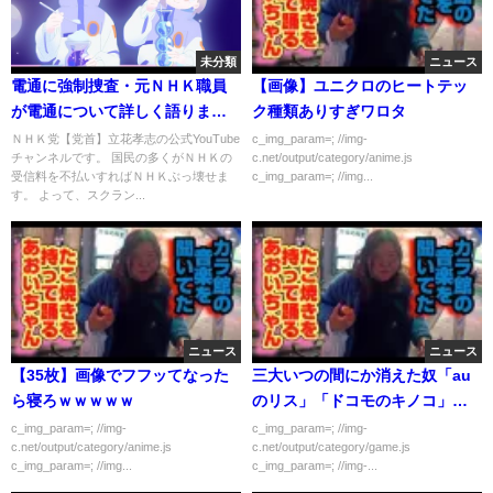
未分類
ニュース
電通に強制捜査・元ＮＨＫ職員
【画像】ユニクロのヒートテッ
が電通について詳しく語りま
ク種類ありすぎワロタ
す。
ＮＨＫ党【党首】立花孝志の公式YouTube
c_img_param=; //img-
チャンネルです。 国民の多くがＮＨＫの
c.net/output/category/anime.js
受信料を不払いすればＮＨＫぶっ壊せま
c_img_param=; //img...
す。 よって、スクラン...
ニュース
ニュース
【35枚】画像でフフッてなった
三大いつの間にか消えた奴「au
ら寝ろｗｗｗｗｗ
のリス」「ドコモのキノコ」
「ノバのウサギ」
c_img_param=; //img-
c_img_param=; //img-
c.net/output/category/anime.js
c.net/output/category/game.js
c_img_param=; //img...
c_img_param=; //img-...