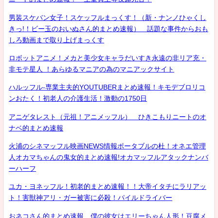
男装スケバン女子！スケッフルまっくす！（新・ナンノひゃくし
きっ!！ビー玉のおいぬさん的まとめ速報） 話題な事件からおも
しろ動画まで取り上げまっくす
ロボットアニメ！メカと美少女キャラだいすき永遠の非リア充・
非モテ星人 ！あらゆるマニアの為のマニアックサイト
ハルッフル-専業主夫的YOUTUBERまとめ速報！キモデブロリコ
ンおたく！初老人の介護生活！激動の1750日
アニゲタレスト（元祖！アニメッフル） ひきこもりニートのオ
ナベ的まとめ速報
火浦のシネマッフル映画NEWS情報ポータブルの杜！オネエ管理
人オカマちゃんの鬼女的まとめ速報!オカマッフルアタックナンバ
ーハーフ
ユカ・ヨネッフル！初老的まとめ速報！！大帝イタチにラリアッ
ト！害獣神アリ・ガー被害に必殺！パイルドライバー
おネコさん的まとめ速報 僕の彼女はエリーちゃん人形！豆腐メ