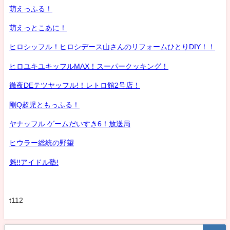
萌えっふる！
萌えっとこあに！
ヒロシッフル！ヒロシデース山さんのリフォームひとりDIY！！
ヒロユキユキッフルMAX！スーパークッキング！
徹夜DEテツヤッフル!！レトロ館2号店！
剛Q超児ともっふる！
ヤナッフル ゲームだいすき6！放送局
ヒウラー総統の野望
魁!!アイドル塾!
t112