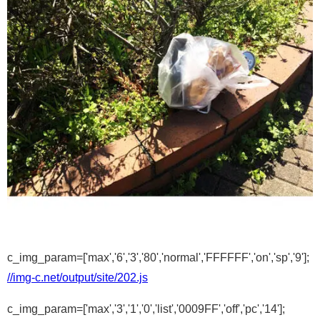
c_img_param=['max','6','3','80','normal','FFFFFF','on','sp','9'];
//img-c.net/output/site/202.js
c_img_param=['max','3','1','0','list','0009FF','off','pc','14'];