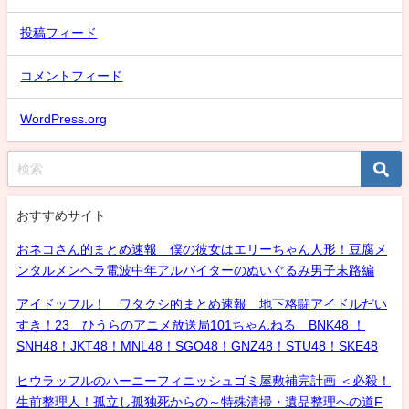
投稿フィード
コメントフィード
WordPress.org
おすすめサイト
おネコさん的まとめ速報 僕の彼女はエリーちゃん人形！豆腐メ
ンタルメンヘラ電波中年アルバイターのぬいぐるみ男子末路編
アイドッフル！ ワタクシ的まとめ速報 地下格闘アイドルだい
すき！23 ひうらのアニメ放送局101ちゃんねる BNK48 ！
SNH48！JKT48！MNL48！SGO48！GNZ48！STU48！SKE48
ヒウラッフルのハーニーフィニッシュゴミ屋敷補完計画 ＜必殺！
生前整理人！孤立し孤独死からの～特殊清掃・遺品整理への道F