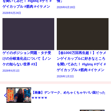
を聞いてみた！ #lgbtq #ゲイ #
情」
ゲイカップル #筋肉 #イケメン
2026年6月18日
2026年6月24日
ゲイのポジション問題・タチ受
【㊗️1000万回再生超！】イケメ
けの分岐進化点について【ノン
ンゲイカップルに好きなところ
ケの知らない世界 #3】
を聞いてみた！ #lgbtq #ゲイ #
ゲイカップル #筋肉 #イケメン
2026年6月1日
2026年1月2日
【画像】デンマーク、めちゃくちゃヤバい国だった
ｗｗｗｗｗ