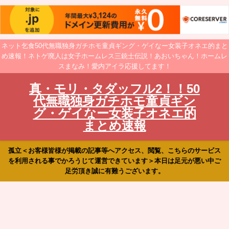
ネット乞食50代無職独身ガチホモ童貞ギング・ゲイなー女装子オネエ的まと
め速報！ネトゲ廃人は女子ホームレス三銃士伝説！あおいちゃん！ホームレ
スまなみ！愛内アイラ応援してます！
真・モリ・タダッフル2！！50
代無職独身ガチホモ童貞ギン
グ・ゲイなー女装子オネエ的
まとめ速報
孤立＜お客様皆様が掲載の記事等へアクセス、閲覧、こちらのサービス
を利用される事でかろうじて運営できています＞本日は足元が悪い中ご
足労頂き誠に有難うございます。