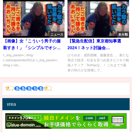
ニュース
未分類
【画像】女「こういう男子の服
【緊急生配信】東京都知事選
装すき！」「シンプルでオシャ
2024！ネット討論会
レ！」「彼氏に着てほしい」
④【ReHacQ SP】
c_img_param=; //img-
ひろゆき、成田悠輔、後藤達也…、新たな
c.net/output/site/202.js c_img_param=;
視点で経済・社会を見つめ直すビジネス動
//img-c.net...
画メディア「ReHacQ」！ これまでで最
多の56人が立候補して...
xrea