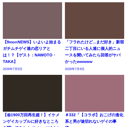
【9monNEWS】いよいよ始まる
「フラれたけど...まだ好き」新宿
ガチムチゲイ達の恋リアと
二丁目にいる人達に個人的ニュ
は！？【ゲスト：NAWOTO・
ースを聞いてみたら回答がヤバ
TAKA】
かったwwwww
2026年7月5日
2026年7月4日
【㊗️1900万回再生超！】イケメ
＃332「【コラボ】おこげの進化
ンゲイカップルに好きなところ
系と男が途切れないゲイの事