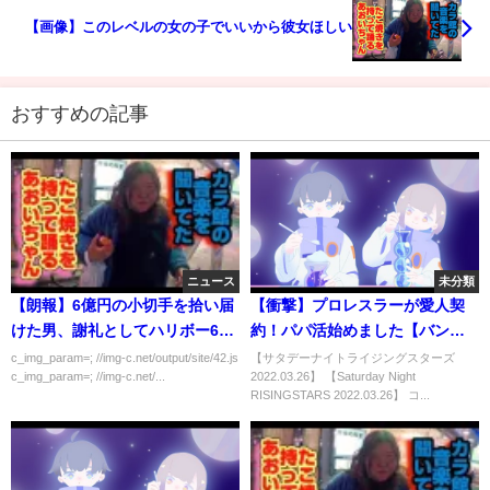
【画像】このレベルの女の子でいいから彼女ほしい
おすすめの記事
ニュース
未分類
【朗報】6億円の小切手を拾い届
【衝撃】プロレスラーが愛人契
けた男、謝礼としてハリボー6袋
約！パパ活始めました【バンビ
を貰う
＆ちゃんよたVS花園桃花＆藍川
c_img_param=; //img-c.net/output/site/42.js
【サタデーナイトライジングスターズ
c_img_param=; //img-c.net/...
2022.03.26】 【Saturday Night
はるか 2022.03.26】
RISINGSTARS 2022.03.26】 コ...