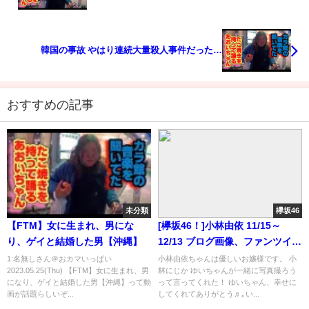
韓国の事故 やはり連続大量殺人事件だった…
おすすめの記事
未分類
欅坂46
【FTM】女に生まれ、男にな
[欅坂46！]小林由依 11/15～
り、ゲイと結婚した男【沖縄】
12/13 ブログ画像、ファンツイー
トまとめ♪
1:名無しさん＠おカマいっぱい
小林由依ちゃんは優しいお嬢様です。 小
2023.05.25(Thu) 【FTM】女に生まれ、男
林にじか ゆいちゃんが一緒に写真撮ろう
になり、ゲイと結婚した男【沖縄】って動
って言ってくれた！ ゆいちゃん、幸せに
画が話題らしいぞ...
してくれてありがとう♬｡い...