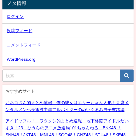
メタ情報
ログイン
投稿フィード
コメントフィード
WordPress.org
おすすめサイト
おネコさん的まとめ速報 僕の彼女はエリーちゃん人形！豆腐メ
ンタルメンヘラ電波中年アルバイターのぬいぐるみ男子末路編
アイドッフル！ ワタクシ的まとめ速報 地下格闘アイドルだい
すき！23 ひうらのアニメ放送局101ちゃんねる BNK48 ！
SNH48！JKT48！MNL48！SGO48！GNZ48！STU48！SKE48