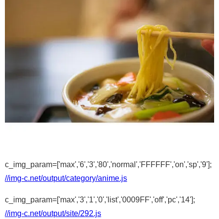
c_img_param=['max','6','3','80','normal','FFFFFF','on','sp','9'];
//img-c.net/output/category/anime.js
c_img_param=['max','3','1','0','list','0009FF','off','pc','14'];
//img-c.net/output/site/292.js