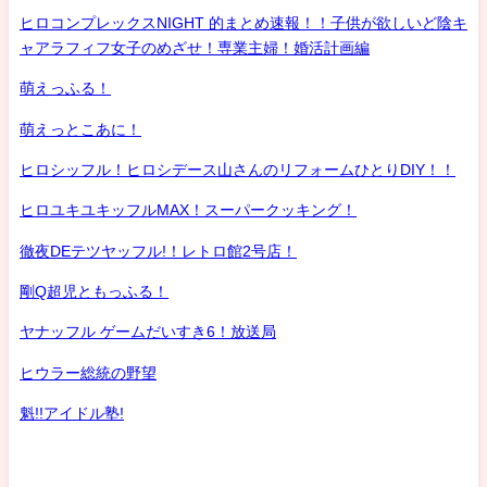
ヒロコンプレックスNIGHT 的まとめ速報！！子供が欲しいど陰キ
ャアラフィフ女子のめざせ！専業主婦！婚活計画編
萌えっふる！
萌えっとこあに！
ヒロシッフル！ヒロシデース山さんのリフォームひとりDIY！！
ヒロユキユキッフルMAX！スーパークッキング！
徹夜DEテツヤッフル!！レトロ館2号店！
剛Q超児ともっふる！
ヤナッフル ゲームだいすき6！放送局
ヒウラー総統の野望
魁!!アイドル塾!