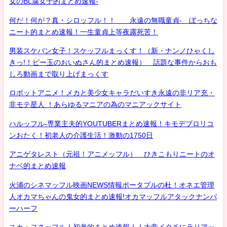
女のBL腐女子的まとめ速報-
何だ！何が？真・シロッフル！！ 永遠の無職童貞- ぼっちな
ニート的まとめ速報！一生童貞上等夜露死苦！
男装スケバン女子！スケッフルまっくす！（新・ナンノひゃくし
きっ!！ビー玉のおいぬさん的まとめ速報） 話題な事件からおも
しろ動画まで取り上げまっくす
ロボットアニメ！メカと美少女キャラだいすき永遠の非リア充・
非モテ星人 ！あらゆるマニアの為のマニアックサイト
ハルッフル-専業主夫的YOUTUBERまとめ速報！キモデブロリコ
ンおたく！初老人の介護生活！激動の1750日
アニゲタレスト（元祖！アニメッフル） ひきこもりニートのオ
ナベ的まとめ速報
火浦のシネマッフル映画NEWS情報ポータブルの杜！オネエ管理
人オカマちゃんの鬼女的まとめ速報!オカマッフルアタックナンバ
ーハーフ
ユカ・ヨネッフル！初老的まとめ速報！！大帝イタチにラリアッ