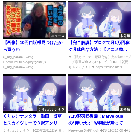
ニュース
未分類
【画像】10円自販機見つけたか
【完全解説】ブログで月1万円稼
ら買うわ
ぐ具体的な方法！【アニメ動
画】
c_img_param=; //img-
▼【限定セミナー動画付き】完全無料でブ
c.net/output/category/game.js
ログ学習が出来るヒトデ公式LINE【質問
c_img_param=; //img-...
も出来るよ！】▼ https://liff.line.me/1...
くりぃむナンタラ
未分類
くりぃむナンタラ 動画 浅草
7.19彩羽匠復帰！Marvelous
とスカイツリーで３択アタリ旅
の“赤い天才”彩羽匠が帰ってく
ハズレ旅 2月12日
る｜マーベラスプロレス
くりぃむナンタラ 2023年2月12日内容：
Marvelous5周年大会 ◆7月19日18:00 ◆後