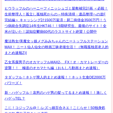
ヒウラッフルのハーニーフィニッシュゴミ屋敷補完計画 ＜必殺！
生前整理人！孤立し孤独死からの～特殊清掃・遺品整理への道F
完結編＞ キャッシング計1500万返済：厨二病借金3500万円！う
つ病統合失調症14年生HKT46！！9期研究生、最後のサイト！全
米が泣いた！認知症鬱病60代のラストサイト絶賛！公開中
魔法熟女/美魔女ッ娘メグみみちゃんのニートッフルステーション
MAX！ ニート仙人仙女の映画三昧老後生活！（無職孤独居老人的
まとめ速報Z)]
乙女系腐男子のオカマッフルMAX2- FX！オ・カマトレーダーの
逆襲！！ 極道のオカマたち編（おもしろ動画まとめ速報）
タダッフル！ネトゲ廃人的まとめ速報！！ネット乞食DE2000万
パワーズ！
新・ハゲッフル！哀愁のハゲ男の髪ってるまとめ速報！！激しく
ハゲっTEL？
こじ！コジッフル@！-レズっ娘百合ネエ！こじらせ！50独身処