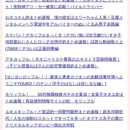
ト！害獣神アリ・ガー被害に必殺！パイルドライバー
おネコさん的まとめ速報 僕の彼女はエリーちゃん人形！豆腐メ
ンタルメンヘラ電波中年アルバイターのぬいぐるみ男子末路編
スケバン！デカッフルまっくす（デカい強い2次元嫁だいすき子
供部屋おじさんヒロシ之古惑仔的まとめ速報）話題な動画取り上
げMAX！デカいは正義刑事編
アキヨッフル-！ネオニートスケ番長のエキストラ芸能情報局！
（子ども部屋おばさんの自宅警備員的まとめ速報）
[ヨシヨシロッフル-！！-素浪人勇者カツオンの未解決事件簿へよ
うこそYOUKO！のナンノ洋子のはなしは信じるな編）]
モリッフル！ 50代無職独身ガチホモ童貞！女装子オネエ的ま
とめ速報！有益便利情報サイトの杜 モリッフル
ユキユキッフル！ど底辺的一同驚愕騒然まとめ速報！超氷河期世
代！人生の強制ロスカットですべてを失ったキグナス氷子の愛の
クリスタルキングボンビー脱出大作戦