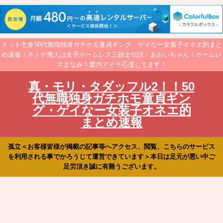
ネット乞食50代無職独身ガチホモ童貞ギング・ゲイなー女装子オネエ的まと
め速報！ネトゲ廃人は女子ホームレス三銃士伝説！あおいちゃん！ホームレ
スまなみ！愛内アイラ応援してます！
真・モリ・タダッフル2！！50
代無職独身ガチホモ童貞ギン
グ・ゲイなー女装子オネエ的
まとめ速報
孤立＜お客様皆様が掲載の記事等へアクセス、閲覧、こちらのサービス
を利用される事でかろうじて運営できています＞本日は足元が悪い中ご
足労頂き誠に有難うございます。