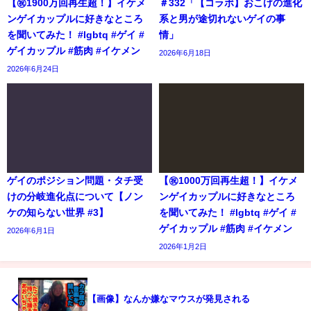
【㊗️1900万回再生超！】イケメ
＃332「【コラボ】おこげの進化
ンゲイカップルに好きなところ
系と男が途切れないゲイの事
を聞いてみた！ #lgbtq #ゲイ #
情」
ゲイカップル #筋肉 #イケメン
2026年6月18日
2026年6月24日
ゲイのポジション問題・タチ受
【㊗️1000万回再生超！】イケメ
けの分岐進化点について【ノン
ンゲイカップルに好きなところ
ケの知らない世界 #3】
を聞いてみた！ #lgbtq #ゲイ #
ゲイカップル #筋肉 #イケメン
2026年6月1日
2026年1月2日
【画像】なんか嫌なマウスが発見される