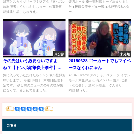
浅草とスカイツリーで３択アタリ旅ハズレ
楽園ホール ※一部対戦カード決まりまし
旅出演者：くりぃむしちゅー 佐藤景瑚
た ●後藤公美デビュー戦 ●桃野美桜&スタ
錦鯉北斗晶、ちゅうえ...
ー...
未分類
未分類
その先はいう必要ないですよ
20150628 ゴーカートでもマイペ
ね？【トンボ鉛筆炎上事件】ゆ
ースなくれにゃん
っくり解説【あのニュースは
気に入っていただけたらチャンネル登録お
AKB48 Team8 スペシャルステージ イオン
願いします。 毎週日曜日、木曜日配信予
モール木更津店 出演メンバー 吉川 七瀬
今】
定です。 少し前のニュースのその後が気
（ななせ）、清水 麻璃亜（ぐんまり）、
になって、まとめてみました...
岡部 麟（り...
xrea