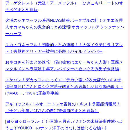
アニゲタレスト（元祖！アニメッフル） ひきこもりニートのオ
ナベ的まとめ速報
火浦のシネマッフル映画NEWS情報ポータブルの杜！オネエ管理
人オカマちゃんの鬼女的まとめ速報!オカマッフルアタックナンバ
ーハーフ
ユカ・ヨネッフル！初老的まとめ速報！！大帝イタチにラリアッ
ト！害獣神アリ・ガー被害に必殺！パイルドライバー
おネコさん的まとめ速報 僕の彼女はエリーちゃん人形！豆腐メ
ンタルメンヘラ電波中年アルバイターのぬいぐるみ男子末路編
スケバン！デカッフルまっくす（デカい強い2次元嫁だいすき子
供部屋おじさんヒロシ之古惑仔的まとめ速報）話題な動画取り上
げMAX！デカいは正義刑事編
アキヨッフル-！ネオニートスケ番長のエキストラ芸能情報局！
（子ども部屋おばさんの自宅警備員的まとめ速報）
[ヨシヨシロッフル-！！-素浪人勇者カツオンの未解決事件簿へよ
うこそYOUKO！のナンノ洋子のはなしは信じるな編）]