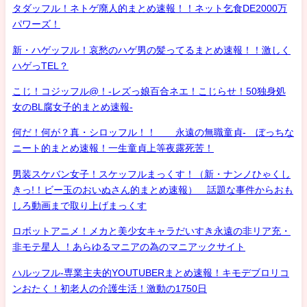
タダッフル！ネトゲ廃人的まとめ速報！！ネット乞食DE2000万
パワーズ！
新・ハゲッフル！哀愁のハゲ男の髪ってるまとめ速報！！激しく
ハゲっTEL？
こじ！コジッフル@！-レズっ娘百合ネエ！こじらせ！50独身処
女のBL腐女子的まとめ速報-
何だ！何が？真・シロッフル！！ 永遠の無職童貞- ぼっちな
ニート的まとめ速報！一生童貞上等夜露死苦！
男装スケバン女子！スケッフルまっくす！（新・ナンノひゃくし
きっ!！ビー玉のおいぬさん的まとめ速報） 話題な事件からおも
しろ動画まで取り上げまっくす
ロボットアニメ！メカと美少女キャラだいすき永遠の非リア充・
非モテ星人 ！あらゆるマニアの為のマニアックサイト
ハルッフル-専業主夫的YOUTUBERまとめ速報！キモデブロリコ
ンおたく！初老人の介護生活！激動の1750日