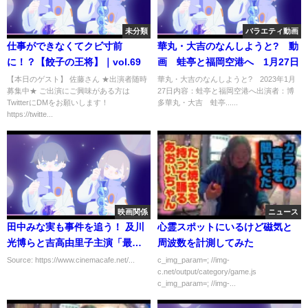
未分類
バラエティ動画
仕事ができなくてクビ寸前
華丸・大吉のなんしようと? 動
に！？【餃子の王将】｜vol.69
画 蛙亭と福岡空港へ 1月27日
【本日のゲスト】 佐藤さん ★出演者随時
華丸・大吉のなんしようと? 2023年1月
募集中★ ご出演にご興味がある方は
27日内容：蛙亭と福岡空港へ出演者：博
TwitterにDMをお願いします！
多華丸・大吉 蛙亭......
https://twitte...
映画関係
ニュース
田中みな実も事件を追う！ 及川
心霊スポットにいるけど磁気と
光博らと吉高由里子主演「最
周波数を計測してみた
愛」に出演
Source: https://www.cinemacafe.net/...
c_img_param=; //img-
c.net/output/category/game.js
c_img_param=; //img-...