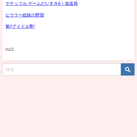
ヤナッフル ゲームだいすき6！放送局
ヒウラー総統の野望
魁!!アイドル塾!
t112