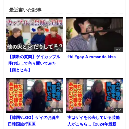
最近書いた記事
ゲイ
ゲイ
【禁断の質問】ゲイカップル
#bl #gay A romantic kiss
呼び出して色々聞いてみた
【雨とヒキ】
未分類
ゲイ
【韓国VLOG】ゲイのお誕生
実はゲイを公表している芸能
日韓国旅行🇰🇷
人がこちら...【2024年最新