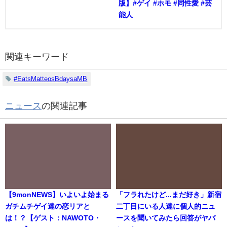
版】#ゲイ #ホモ #同性愛 #芸
能人
関連キーワード
#EatsMatteosBdaysaMB
ニュース
の関連記事
【9monNEWS】いよいよ始まる
「フラれたけど...まだ好き」新宿
ガチムチゲイ達の恋リアと
二丁目にいる人達に個人的ニュ
は！？【ゲスト：NAWOTO・
ースを聞いてみたら回答がヤバ