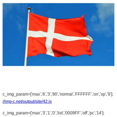
c_img_param=['max','6','3','80','normal','FFFFFF','on','sp','9'];
//img-c.net/output/site/42.js
c_img_param=['max','3','1','0','list','0009FF','off','pc','14'];