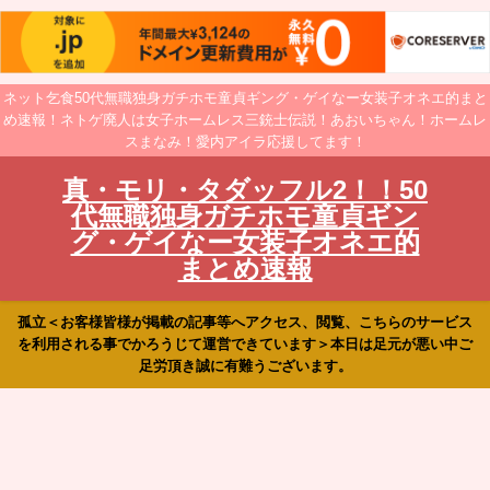
ネット乞食50代無職独身ガチホモ童貞ギング・ゲイなー女装子オネエ的まと
め速報！ネトゲ廃人は女子ホームレス三銃士伝説！あおいちゃん！ホームレ
スまなみ！愛内アイラ応援してます！
真・モリ・タダッフル2！！50
代無職独身ガチホモ童貞ギン
グ・ゲイなー女装子オネエ的
まとめ速報
孤立＜お客様皆様が掲載の記事等へアクセス、閲覧、こちらのサービス
を利用される事でかろうじて運営できています＞本日は足元が悪い中ご
足労頂き誠に有難うございます。