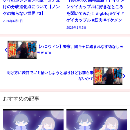
ゲイのポジション問題・タチ受
【㊗️1000万回再生超！】イケメ
けの分岐進化点について【ノン
ンゲイカップルに好きなところ
ケの知らない世界 #3】
を聞いてみた！ #lgbtq #ゲイ #
ゲイカップル #筋肉 #イケメン
2026年6月1日
2026年1月2日
【ハロウィン】警察、陽キャに絡まれなす術なしｗ
ｗｗｗｗ
明け方に渋谷でゴミ拾いしようと思うけどお前ら来
ないか？
おすすめの記事