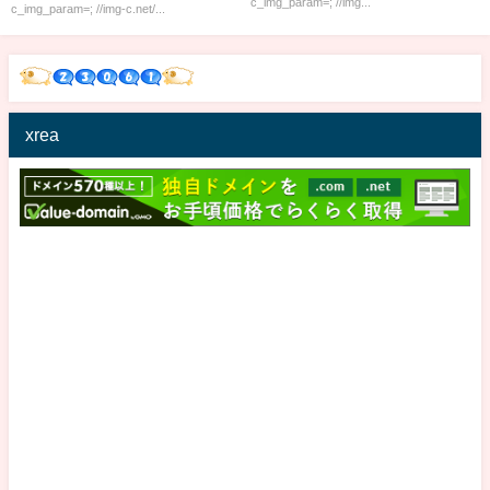
c_img_param=; //img...
c_img_param=; //img-c.net/...
xrea