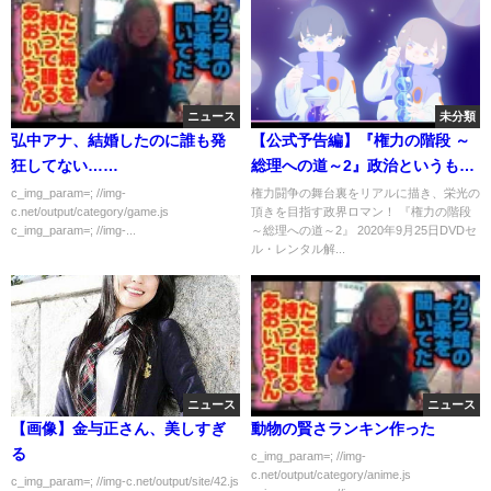
ニュース
未分類
弘中アナ、結婚したのに誰も発
【公式予告編】『権力の階段 ～
狂してない……
総理への道～2』政治というもの
は、マスコミの薄っぺらな正義
c_img_param=; //img-
権力闘争の舞台裏をリアルに描き、栄光の
c.net/output/category/game.js
頂きを目指す政界ロマン！ 『権力の階段
感で揺らぐほど、甘いものじゃ
c_img_param=; //img-...
～総理への道～2』 2020年9月25日DVDセ
ない。
ル・レンタル解...
ニュース
ニュース
【画像】金与正さん、美しすぎ
動物の賢さランキン作った
る
c_img_param=; //img-
c.net/output/category/anime.js
c_img_param=; //img-c.net/output/site/42.js