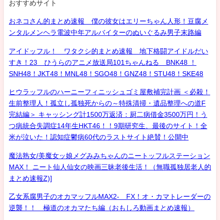
おすすめサイト
おネコさん的まとめ速報 僕の彼女はエリーちゃん人形！豆腐メ
ンタルメンヘラ電波中年アルバイターのぬいぐるみ男子末路編
アイドッフル！ ワタクシ的まとめ速報 地下格闘アイドルだい
すき！23 ひうらのアニメ放送局101ちゃんねる BNK48 ！
SNH48！JKT48！MNL48！SGO48！GNZ48！STU48！SKE48
ヒウラッフルのハーニーフィニッシュゴミ屋敷補完計画 ＜必殺！
生前整理人！孤立し孤独死からの～特殊清掃・遺品整理への道F
完結編＞ キャッシング計1500万返済：厨二病借金3500万円！う
つ病統合失調症14年生HKT46！！9期研究生、最後のサイト！全
米が泣いた！認知症鬱病60代のラストサイト絶賛！公開中
魔法熟女/美魔女ッ娘メグみみちゃんのニートッフルステーション
MAX！ ニート仙人仙女の映画三昧老後生活！（無職孤独居老人的
まとめ速報Z)]
乙女系腐男子のオカマッフルMAX2- FX！オ・カマトレーダーの
逆襲！！ 極道のオカマたち編（おもしろ動画まとめ速報）