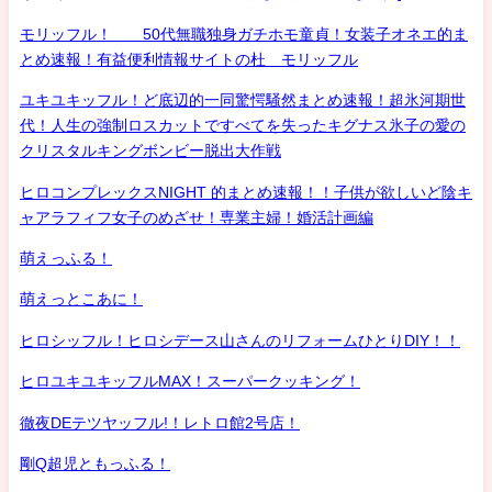
モリッフル！ 50代無職独身ガチホモ童貞！女装子オネエ的ま
とめ速報！有益便利情報サイトの杜 モリッフル
ユキユキッフル！ど底辺的一同驚愕騒然まとめ速報！超氷河期世
代！人生の強制ロスカットですべてを失ったキグナス氷子の愛の
クリスタルキングボンビー脱出大作戦
ヒロコンプレックスNIGHT 的まとめ速報！！子供が欲しいど陰キ
ャアラフィフ女子のめざせ！専業主婦！婚活計画編
萌えっふる！
萌えっとこあに！
ヒロシッフル！ヒロシデース山さんのリフォームひとりDIY！！
ヒロユキユキッフルMAX！スーパークッキング！
徹夜DEテツヤッフル!！レトロ館2号店！
剛Q超児ともっふる！