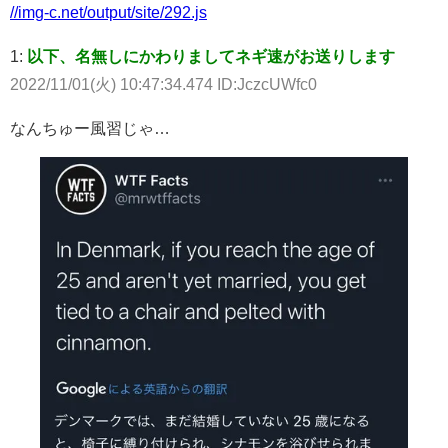
//img-c.net/output/site/292.js
1:
以下、名無しにかわりましてネギ速がお送りします
2022/11/01(火) 10:47:34.474 ID:JczcUWfc0
なんちゅー風習じゃ…