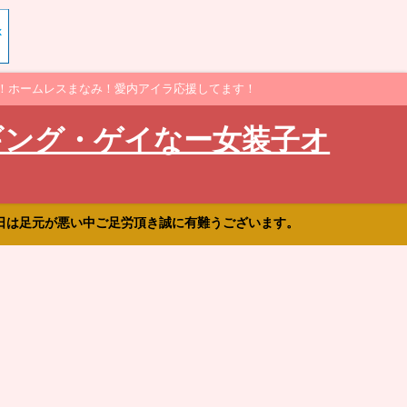
！ホームレスまなみ！愛内アイラ応援してます！
ギング・ゲイなー女装子オ
日は足元が悪い中ご足労頂き誠に有難うございます。