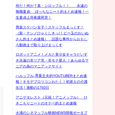
何だ！何が？真・シロッフル！！ 永遠の
無職童貞- ぼっちなニート的まとめ速報！一
生童貞上等夜露死苦！
男装スケバン女子！スケッフルまっくす！
（新・ナンノひゃくしきっ!！ビー玉のおいぬ
さん的まとめ速報） 話題な事件からおもし
ろ動画まで取り上げまっくす
ロボットアニメ！メカと美少女キャラだいす
き永遠の非リア充・非モテ星人 ！あらゆるマ
ニアの為のマニアックサイト
ハルッフル-専業主夫的YOUTUBERまとめ速
報！キモデブロリコンおたく！初老人の介護
生活！激動の1750日
アニゲタレスト（元祖！アニメッフル） ひ
きこもりニートのオナベ的まとめ速報
火浦のシネマッフル映画NEWS情報ポータブ