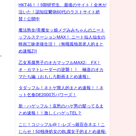
HKT46！！9期研究生、最後のサイト！全米が
泣いた！認知症鬱病60代のラストサイト絶
賛！公開中
魔法熟女/美魔女ッ娘メグみみちゃんのニート
ッフルステーションMAX！ ニート仙人仙女の
映画三昧老後生活！（無職孤独居老人的まと
め速報Z)]
す
乙女系腐男子のオカマッフルMAX2- FX！
オ・カマトレーダーの逆襲！！ 極道のオカ
マたち編（おもしろ動画まとめ速報）
タダッフル！ネトゲ廃人的まとめ速報！！ネ
ット乞食DE2000万パワーズ！
新・ハゲッフル！哀愁のハゲ男の髪ってるま
とめ速報！！激しくハゲっTEL？
こじ！コジッフル@！-レズっ娘百合ネエ！こ
じらせ！50独身処女のBL腐女子的まとめ速報-