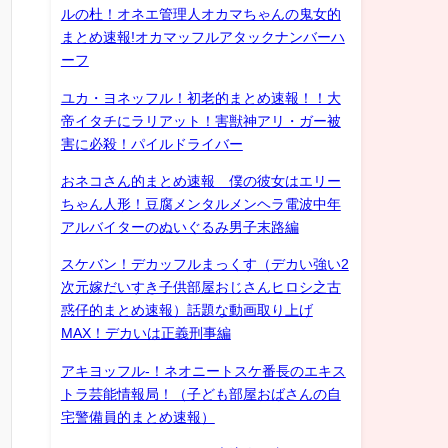
ルの杜！オネエ管理人オカマちゃんの鬼女的
まとめ速報!オカマッフルアタックナンバーハ
ーフ
ユカ・ヨネッフル！初老的まとめ速報！！大
帝イタチにラリアット！害獣神アリ・ガー被
害に必殺！パイルドライバー
おネコさん的まとめ速報 僕の彼女はエリー
ちゃん人形！豆腐メンタルメンヘラ電波中年
アルバイターのぬいぐるみ男子末路編
スケバン！デカッフルまっくす（デカい強い2
次元嫁だいすき子供部屋おじさんヒロシ之古
惑仔的まとめ速報）話題な動画取り上げ
MAX！デカいは正義刑事編
アキヨッフル-！ネオニートスケ番長のエキス
トラ芸能情報局！（子ども部屋おばさんの自
宅警備員的まとめ速報）