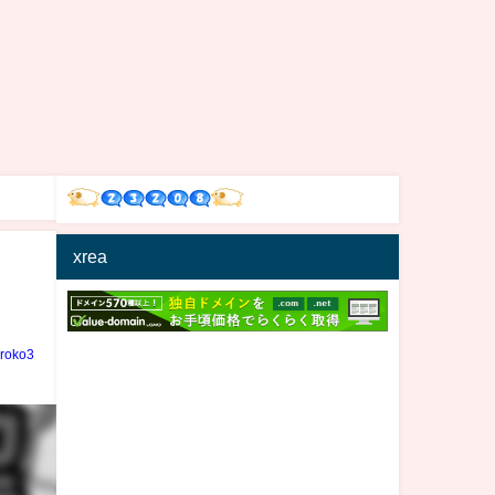
xrea
iroko3