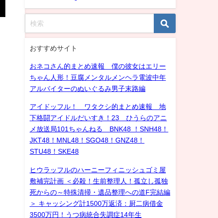
おすすめサイト
おネコさん的まとめ速報 僕の彼女はエリー
ちゃん人形！豆腐メンタルメンヘラ電波中年
アルバイターのぬいぐるみ男子末路編
アイドッフル！ ワタクシ的まとめ速報 地
下格闘アイドルだいすき！23 ひうらのアニ
メ放送局101ちゃんねる BNK48 ！SNH48！
JKT48！MNL48！SGO48！GNZ48！
STU48！SKE48
ヒウラッフルのハーニーフィニッシュゴミ屋
敷補完計画 ＜必殺！生前整理人！孤立し孤独
死からの～特殊清掃・遺品整理への道F完結編
＞ キャッシング計1500万返済：厨二病借金
3500万円！うつ病統合失調症14年生