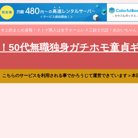
オネエ的まとめ速報！ネトゲ廃人は女子ホームレス三銃士伝説！あおいちゃん
！50代無職独身ガチホモ童貞
、こちらのサービスを利用される事でかろうじて運営できています＞本