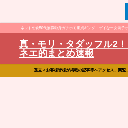
ネット乞食50代無職独身ガチホモ童貞ギング・ゲイなー女装子
真・モリ・タダッフル2！
ネエ的まとめ速報
孤立＜お客様皆様が掲載の記事等へアクセス、閲覧