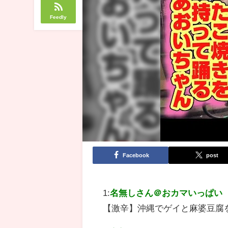
Feedly
Facebook
post
1:
名無しさん＠おカマいっぱい
【激辛】沖縄でゲイと麻婆豆腐