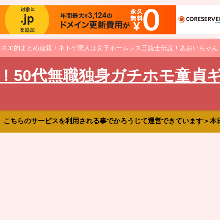
オネエ的まとめ速報！ネトゲ廃人は女子ホームレス三銃士伝説！あおいちゃん
！50代無職独身ガチホモ童貞
、こちらのサービスを利用される事でかろうじて運営できています＞本