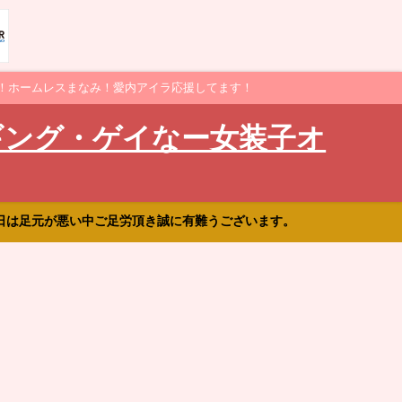
！ホームレスまなみ！愛内アイラ応援してます！
ギング・ゲイなー女装子オ
日は足元が悪い中ご足労頂き誠に有難うございます。