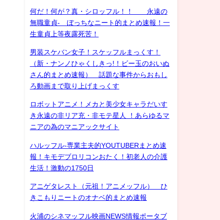
何だ！何が？真・シロッフル！！ 永遠の
無職童貞- ぼっちなニート的まとめ速報！一
生童貞上等夜露死苦！
男装スケバン女子！スケッフルまっくす！
（新・ナンノひゃくしきっ!！ビー玉のおいぬ
さん的まとめ速報） 話題な事件からおもし
ろ動画まで取り上げまっくす
ロボットアニメ！メカと美少女キャラだいす
き永遠の非リア充・非モテ星人 ！あらゆるマ
ニアの為のマニアックサイト
ハルッフル-専業主夫的YOUTUBERまとめ速
報！キモデブロリコンおたく！初老人の介護
生活！激動の1750日
アニゲタレスト（元祖！アニメッフル） ひ
きこもりニートのオナベ的まとめ速報
火浦のシネマッフル映画NEWS情報ポータブ