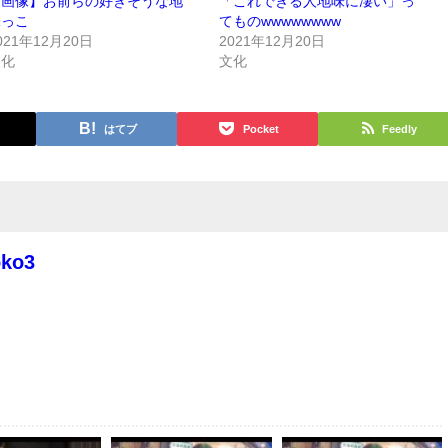
【画像】お前らの好きそうな地
「これできる人地味に凄い」っ
味っこ
てものwwwwwwww
021年12月20日
2021年12月20日
文化
文化
はてブ
Pocket
Feedly
oko3