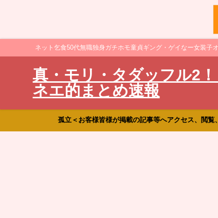
ネット乞食50代無職独身ガチホモ童貞ギング・ゲイなー女装子
真・モリ・タダッフル2！
ネエ的まとめ速報
孤立＜お客様皆様が掲載の記事等へアクセス、閲覧