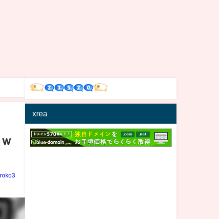
xrea
ｗ
iroko3