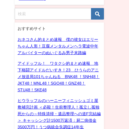
おすすめサイト
おネコさん的まとめ速報 僕の彼女はエリー
ちゃん人形！豆腐メンタルメンヘラ電波中年
アルバイターのぬいぐるみ男子末路編
アイドッフル！ ワタクシ的まとめ速報 地
下格闘アイドルだいすき！23 ひうらのアニ
メ放送局101ちゃんねる BNK48 ！SNH48！
JKT48！MNL48！SGO48！GNZ48！
STU48！SKE48
ヒウラッフルのハーニーフィニッシュゴミ屋
敷補完計画 ＜必殺！生前整理人！孤立し孤独
死からの～特殊清掃・遺品整理への道F完結編
＞ キャッシング計1500万返済：厨二病借金
3500万円！うつ病統合失調症14年生