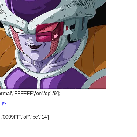
rmal','FFFFFF','on','sp','9'];
.js
'0009FF','off','pc','14'];