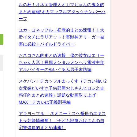
ルの杜！オネエ管理人オカマちゃんの鬼女的
まとめ速報!オカマッフルアタックナンバーハ
ーフ
ユカ・ヨネッフル！初老的まとめ速報！！大
帝イタチにラリアット！害獣神アリ・ガー被
害に必殺！パイルドライバー
おネコさん的まとめ速報 僕の彼女はエリー
ちゃん人形！豆腐メンタルメンヘラ電波中年
アルバイターのぬいぐるみ男子末路編
スケバン！デカッフルまっくす（デカい強い2
次元嫁だいすき子供部屋おじさんヒロシ之古
惑仔的まとめ速報）話題な動画取り上げ
MAX！デカいは正義刑事編
アキヨッフル-！ネオニートスケ番長のエキス
トラ芸能情報局！（子ども部屋おばさんの自
宅警備員的まとめ速報）