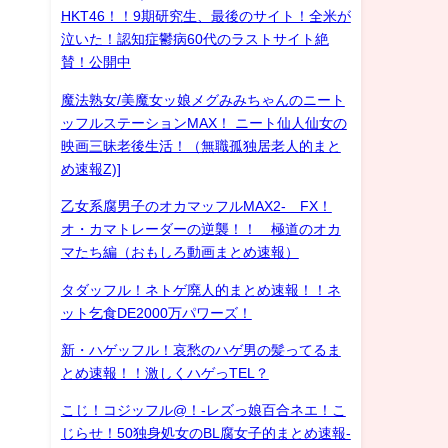
HKT46！！9期研究生、最後のサイト！全米が
泣いた！認知症鬱病60代のラストサイト絶
賛！公開中
魔法熟女/美魔女ッ娘メグみみちゃんのニート
ッフルステーションMAX！ ニート仙人仙女の
映画三昧老後生活！（無職孤独居老人的まと
め速報Z)]
乙女系腐男子のオカマッフルMAX2- FX！
オ・カマトレーダーの逆襲！！ 極道のオカ
マたち編（おもしろ動画まとめ速報）
タダッフル！ネトゲ廃人的まとめ速報！！ネ
ット乞食DE2000万パワーズ！
新・ハゲッフル！哀愁のハゲ男の髪ってるま
とめ速報！！激しくハゲっTEL？
こじ！コジッフル@！-レズっ娘百合ネエ！こ
じらせ！50独身処女のBL腐女子的まとめ速報-