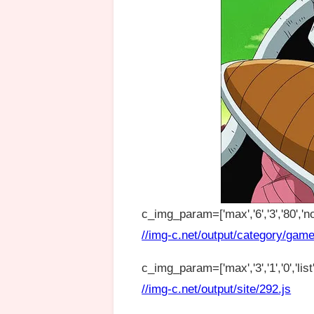
c_img_param=['max','6','3','80','no
//img-c.net/output/category/game
c_img_param=['max','3','1','0','list',
//img-c.net/output/site/292.js