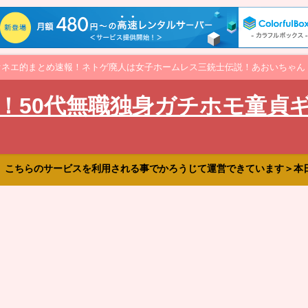
オネエ的まとめ速報！ネトゲ廃人は女子ホームレス三銃士伝説！あおいちゃん
！50代無職独身ガチホモ童貞
、こちらのサービスを利用される事でかろうじて運営できています＞本