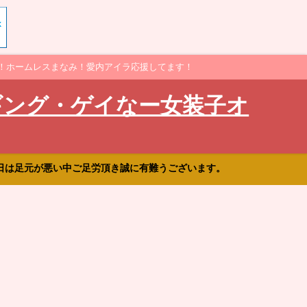
！ホームレスまなみ！愛内アイラ応援してます！
ギング・ゲイなー女装子オ
日は足元が悪い中ご足労頂き誠に有難うございます。