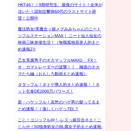
HKT46！！9期研究生、最後のサイト！全米が
泣いた！認知症鬱病60代のラストサイト絶
賛！公開中
魔法熟女/美魔女ッ娘メグみみちゃんのニート
ッフルステーションMAX！ ニート仙人仙女の
映画三昧老後生活！（無職孤独居老人的まと
め速報Z)]
乙女系腐男子のオカマッフルMAX2- FX！
オ・カマトレーダーの逆襲！！ 極道のオカ
マたち編（おもしろ動画まとめ速報）
タダッフル！ネトゲ廃人的まとめ速報！！ネ
ット乞食DE2000万パワーズ！
新・ハゲッフル！哀愁のハゲ男の髪ってるま
とめ速報！！激しくハゲっTEL？
こじ！コジッフル@！-レズっ娘百合ネエ！こ
じらせ！50独身処女のBL腐女子的まとめ速報-