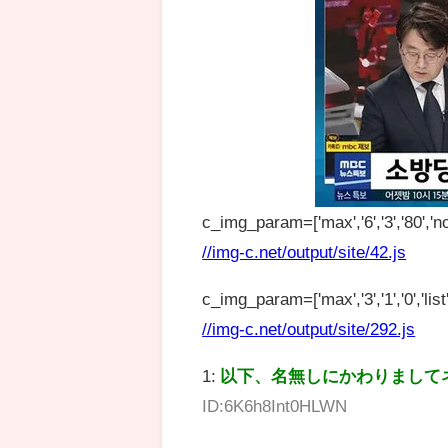
c_img_param=['max','6','3','80','no
//img-c.net/output/site/42.js
c_img_param=['max','3','1','0','list',
//img-c.net/output/site/292.js
1:
以下、名無しにかわりまして
ID:6K6h8Int0HLWN