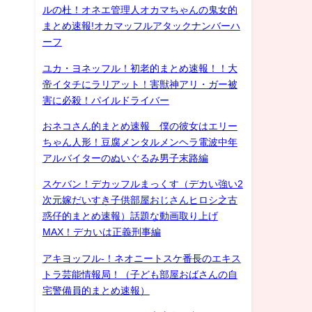
ルの杜！オネエ管理人オカマちゃんの鬼女的
まとめ速報!オカマッフルアタックナンバーハ
ーフ
ユカ・ヨネッフル！初老的まとめ速報！！大
帝イタチにラリアット！害獣神アリ・ガー被
害に必殺！パイルドライバー
おネコさん的まとめ速報 僕の彼女はエリー
ちゃん人形！豆腐メンタルメンヘラ電波中年
アルバイターのぬいぐるみ男子末路編
スケバン！デカッフルまっくす（デカい強い2
次元嫁だいすき子供部屋おじさんヒロシ之古
惑仔的まとめ速報）話題な動画取り上げ
MAX！デカいは正義刑事編
アキヨッフル-！ネオニートスケ番長のエキス
トラ芸能情報局！（子ども部屋おばさんの自
宅警備員的まとめ速報）