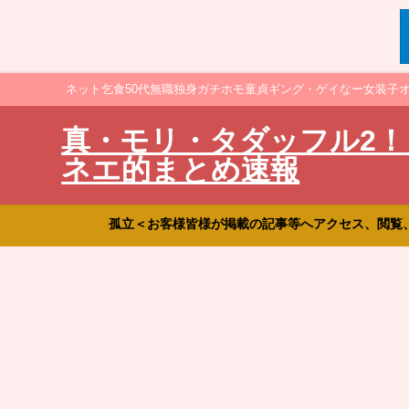
ネット乞食50代無職独身ガチホモ童貞ギング・ゲイなー女装子
真・モリ・タダッフル2！
ネエ的まとめ速報
孤立＜お客様皆様が掲載の記事等へアクセス、閲覧