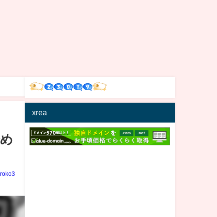
xrea
始め
iroko3