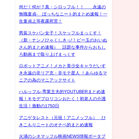
何だ！何が？真・シロッフル！！ 永遠の
無職童貞- ぼっちなニート的まとめ速報！一
生童貞上等夜露死苦！
男装スケバン女子！スケッフルまっくす！
（新・ナンノひゃくしきっ!！ビー玉のおいぬ
さん的まとめ速報） 話題な事件からおもし
ろ動画まで取り上げまっくす
ロボットアニメ！メカと美少女キャラだいす
き永遠の非リア充・非モテ星人 ！あらゆるマ
ニアの為のマニアックサイト
ハルッフル-専業主夫的YOUTUBERまとめ速
報！キモデブロリコンおたく！初老人の介護
生活！激動の1750日
アニゲタレスト（元祖！アニメッフル） ひ
きこもりニートのオナベ的まとめ速報
火浦のシネマッフル映画NEWS情報ポータブ