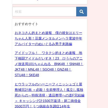
おすすめサイト
おネコさん的まとめ速報 僕の彼女はエリー
ちゃん人形！豆腐メンタルメンヘラ電波中年
アルバイターのぬいぐるみ男子末路編
アイドッフル！ ワタクシ的まとめ速報 地
下格闘アイドルだいすき！23 ひうらのアニ
メ放送局101ちゃんねる BNK48 ！SNH48！
JKT48！MNL48！SGO48！GNZ48！
STU48！SKE48
ヒウラッフルのハーニーフィニッシュゴミ屋
敷補完計画 ＜必殺！生前整理人！孤立し孤独
死からの～特殊清掃・遺品整理への道F完結編
＞ キャッシング計1500万返済：厨二病借金
3500万円！うつ病統合失調症14年生