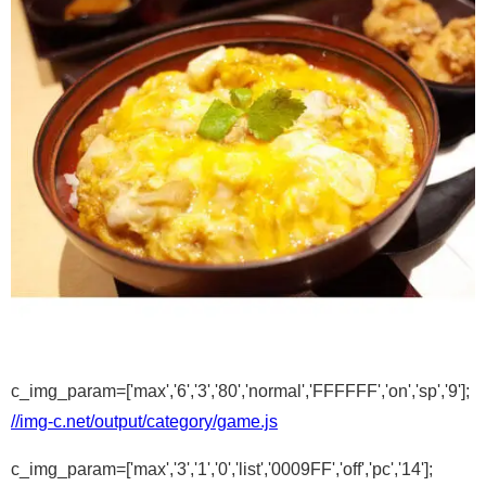
c_img_param=['max','6','3','80','normal','FFFFFF','on','sp','9'];
//img-c.net/output/category/game.js
c_img_param=['max','3','1','0','list','0009FF','off','pc','14'];