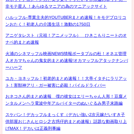
非モテ星人 ！あらゆるマニアの為のマニアックサイト
ハルッフル-専業主夫的YOUTUBERまとめ速報！キモデブロリコ
ンおたく！初老人の介護生活！激動の1750日
アニゲタレスト（元祖！アニメッフル） ひきこもりニートのオ
ナベ的まとめ速報
火浦のシネマッフル映画NEWS情報ポータブルの杜！オネエ管理
人オカマちゃんの鬼女的まとめ速報!オカマッフルアタックナンバ
ーハーフ
ユカ・ヨネッフル！初老的まとめ速報！！大帝イタチにラリアッ
ト！害獣神アリ・ガー被害に必殺！パイルドライバー
おネコさん的まとめ速報 僕の彼女はエリーちゃん人形！豆腐メ
ンタルメンヘラ電波中年アルバイターのぬいぐるみ男子末路編
スケバン！デカッフルまっくす（デカい強い2次元嫁だいすき子
供部屋おじさんヒロシ之古惑仔的まとめ速報）話題な動画取り上
げMAX！デカいは正義刑事編