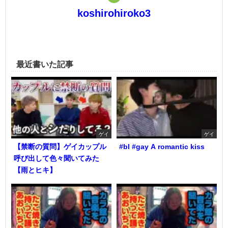
koshirohiroko3
最近書いた記事
ゲイ
ゲイ
【禁断の質問】ゲイカップル
#bl #gay A romantic kiss
呼び出して色々聞いてみた
【雨とヒキ】