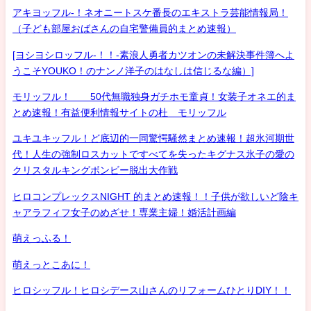
アキヨッフル-！ネオニートスケ番長のエキストラ芸能情報局！
（子ども部屋おばさんの自宅警備員的まとめ速報）
[ヨシヨシロッフル-！！-素浪人勇者カツオンの未解決事件簿へよ
うこそYOUKO！のナンノ洋子のはなしは信じるな編）]
モリッフル！ 50代無職独身ガチホモ童貞！女装子オネエ的ま
とめ速報！有益便利情報サイトの杜 モリッフル
ユキユキッフル！ど底辺的一同驚愕騒然まとめ速報！超氷河期世
代！人生の強制ロスカットですべてを失ったキグナス氷子の愛の
クリスタルキングボンビー脱出大作戦
ヒロコンプレックスNIGHT 的まとめ速報！！子供が欲しいど陰キ
ャアラフィフ女子のめざせ！専業主婦！婚活計画編
萌えっふる！
萌えっとこあに！
ヒロシッフル！ヒロシデース山さんのリフォームひとりDIY！！