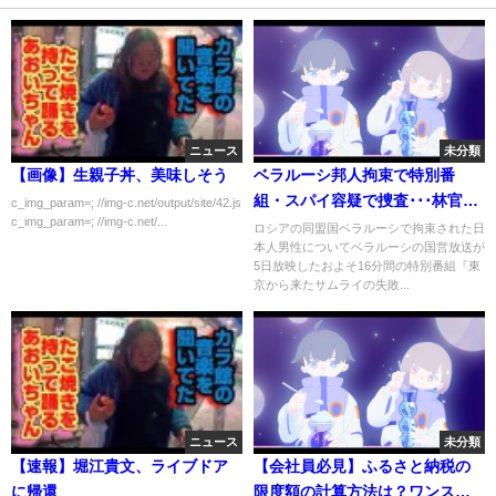
ニュース
未分類
【画像】生親子丼、美味しそう
ベラルーシ邦人拘束で特別番
組・スパイ容疑で捜査･･･林官房
c_img_param=; //img-c.net/output/site/42.js
c_img_param=; //img-c.net/...
長官は放送に抗議
ロシアの同盟国ベラルーシで拘束された日
本人男性についてベラルーシの国営放送が
5日放映したおよそ16分間の特別番組『東
京から来たサムライの失敗...
ニュース
未分類
【速報】堀江貴文、ライブドア
【会社員必見】ふるさと納税の
に帰還
限度額の計算方法は？ワンスト