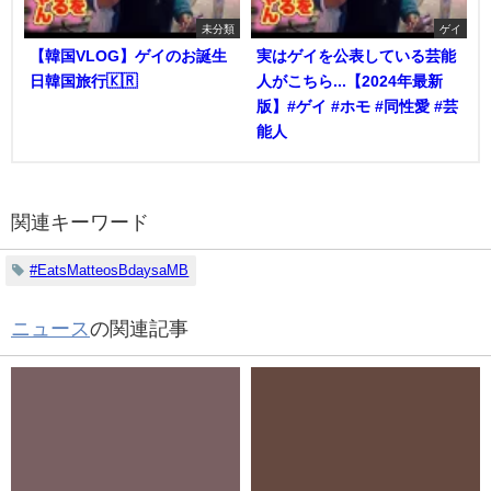
未分類
ゲイ
【韓国VLOG】ゲイのお誕生
実はゲイを公表している芸能
日韓国旅行🇰🇷
人がこちら...【2024年最新
版】#ゲイ #ホモ #同性愛 #芸
能人
関連キーワード
#EatsMatteosBdaysaMB
ニュース
の関連記事