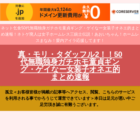
ネット乞食50代無職独身ガチホモ童貞ギング・ゲイなー女装子オネエ的まと
め速報！ネトゲ廃人は女子ホームレス三銃士伝説！あおいちゃん！ホームレ
スまなみ！愛内アイラ応援してます！
真・モリ・タダッフル2！！50
代無職独身ガチホモ童貞ギン
グ・ゲイなー女装子オネエ的
まとめ速報
孤立＜お客様皆様が掲載の記事等へアクセス、閲覧、こちらのサービス
を利用される事でかろうじて運営できています＞本日は足元が悪い中ご
足労頂き誠に有難うございます。