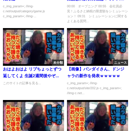
ップ特例制度でのシミュレーシ
c_img_param=; //img-
00:00 オープニング 00:55 会社員必
c.net/output/category/game.js
見！ふるさと納税の限度額をシミュレーシ
ョンのやり方を徹底解説！
c_img_param=; //img-...
ョン！ 09:31 シミュレーションに関する
よくある質問...
未分類
ニュース
おはよおはよ リプちょっとずつ
【画像】バンダイさん、ドンジ
返してくよ 生誕2週間後やぞ...
ャラの新作を発表ｗｗｗｗｗ
このサイトの記事を見る...
c_img_param=; //img-
c.net/output/site/202.js c_img_param=;
//img-c.net...