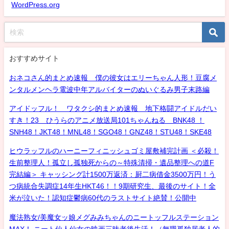
WordPress.org
おすすめサイト
おネコさん的まとめ速報 僕の彼女はエリーちゃん人形！豆腐メ
ンタルメンヘラ電波中年アルバイターのぬいぐるみ男子末路編
アイドッフル！ ワタクシ的まとめ速報 地下格闘アイドルだい
すき！23 ひうらのアニメ放送局101ちゃんねる BNK48 ！
SNH48！JKT48！MNL48！SGO48！GNZ48！STU48！SKE48
ヒウラッフルのハーニーフィニッシュゴミ屋敷補完計画 ＜必殺！
生前整理人！孤立し孤独死からの～特殊清掃・遺品整理への道F
完結編＞ キャッシング計1500万返済：厨二病借金3500万円！う
つ病統合失調症14年生HKT46！！9期研究生、最後のサイト！全
米が泣いた！認知症鬱病60代のラストサイト絶賛！公開中
魔法熟女/美魔女ッ娘メグみみちゃんのニートッフルステーション
MAX！ ニート仙人仙女の映画三昧老後生活！（無職孤独居老人的