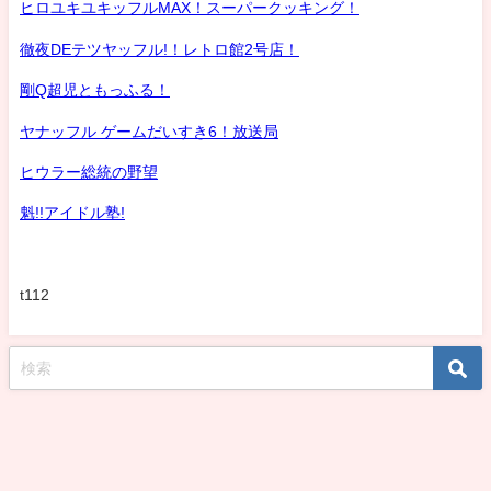
ヒロユキユキッフルMAX！スーパークッキング！
徹夜DEテツヤッフル!！レトロ館2号店！
剛Q超児ともっふる！
ヤナッフル ゲームだいすき6！放送局
ヒウラー総統の野望
魁!!アイドル塾!
t112