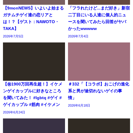
【9monNEWS】いよいよ始まる
「フラれたけど...まだ好き」新宿
ガチムチゲイ達の恋リアと
二丁目にいる人達に個人的ニュ
は！？【ゲスト：NAWOTO・
ースを聞いてみたら回答がヤバ
TAKA】
かったwwwww
2026年7月5日
2026年7月4日
【㊗️1900万回再生超！】イケメ
＃332「【コラボ】おこげの進化
ンゲイカップルに好きなところ
系と男が途切れないゲイの事
を聞いてみた！ #lgbtq #ゲイ #
情」
ゲイカップル #筋肉 #イケメン
2026年6月18日
2026年6月24日