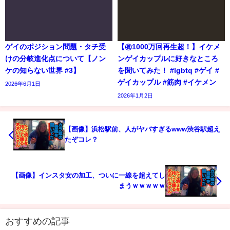
ゲイのポジション問題・タチ受
【㊗️1000万回再生超！】イケメ
けの分岐進化点について【ノン
ンゲイカップルに好きなところ
ケの知らない世界 #3】
を聞いてみた！ #lgbtq #ゲイ #
ゲイカップル #筋肉 #イケメン
2026年6月1日
2026年1月2日
【画像】浜松駅前、人がヤバすぎるwww渋谷駅超え
たぞコレ？
【画像】インスタ女の加工、ついに一線を超えてし
まうｗｗｗｗｗ
おすすめの記事