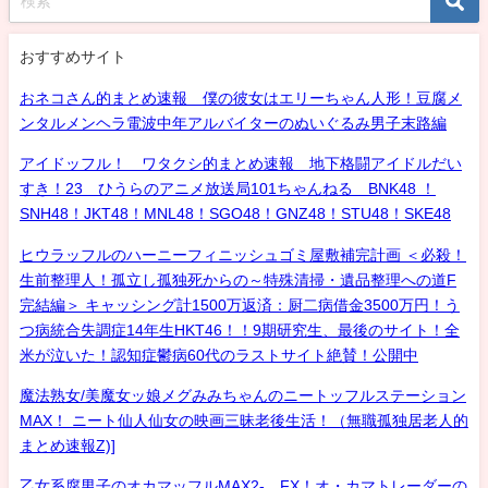
おすすめサイト
おネコさん的まとめ速報 僕の彼女はエリーちゃん人形！豆腐メ
ンタルメンヘラ電波中年アルバイターのぬいぐるみ男子末路編
アイドッフル！ ワタクシ的まとめ速報 地下格闘アイドルだい
すき！23 ひうらのアニメ放送局101ちゃんねる BNK48 ！
SNH48！JKT48！MNL48！SGO48！GNZ48！STU48！SKE48
ヒウラッフルのハーニーフィニッシュゴミ屋敷補完計画 ＜必殺！
生前整理人！孤立し孤独死からの～特殊清掃・遺品整理への道F
完結編＞ キャッシング計1500万返済：厨二病借金3500万円！う
つ病統合失調症14年生HKT46！！9期研究生、最後のサイト！全
米が泣いた！認知症鬱病60代のラストサイト絶賛！公開中
魔法熟女/美魔女ッ娘メグみみちゃんのニートッフルステーション
MAX！ ニート仙人仙女の映画三昧老後生活！（無職孤独居老人的
まとめ速報Z)]
乙女系腐男子のオカマッフルMAX2- FX！オ・カマトレーダーの