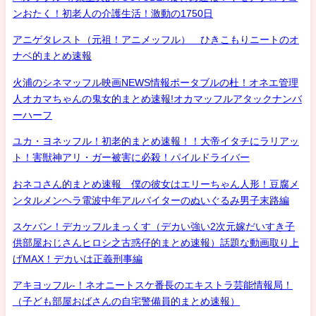
ンおたく！初老人の介護生活！激動の1750日
アニゲタレスト（元祖！アニメッフル） ひきこもりニートのオ
ナベ的まとめ速報
火浦のシネマッフル映画NEWS情報ポータブルの杜！オネエ管理
人オカマちゃんの鬼女的まとめ速報!オカマッフルアタックナンバ
ーハーフ
ユカ・ヨネッフル！初老的まとめ速報！！大帝イタチにラリアッ
ト！害獣神アリ・ガー被害に必殺！パイルドライバー
おネコさん的まとめ速報 僕の彼女はエリーちゃん人形！豆腐メ
ンタルメンヘラ電波中年アルバイターのぬいぐるみ男子末路編
スケバン！デカッフルまっくす（デカい強い2次元嫁だいすき子
供部屋おじさんヒロシ之古惑仔的まとめ速報）話題な動画取り上
げMAX！デカいは正義刑事編
アキヨッフル-！ネオニートスケ番長のエキストラ芸能情報局！
（子ども部屋おばさんの自宅警備員的まとめ速報）