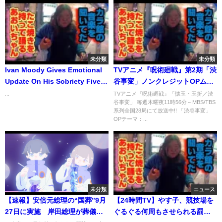
未分類
未分類
Ivan Moody Gives Emotional
TVアニメ『呪術廻戦』第2期「渋
Update On His Sobriety Five
谷事変」ノンクレジットOPムー
Finger Death Punch
ビー／OPテーマ：King
...
TVアニメ『呪術廻戦』「懐玉・玉折／渋
谷事変」 毎週木曜夜11時56分～MBS/TBS
Gnu「SPECIALZ」｜毎週木曜
系列全国28局にて放送中!! 「渋谷事変」
夜11時56分～MBS/TBS系列全国
OPテーマ：...
28局にて放送中!!
未分類
ニュース
【速報】安倍元総理の“国葬”9月
【24時間TV】やす子、競技場を
27日に実施 岸田総理が葬儀委
ぐるぐる何周もさせられる罰ゲ