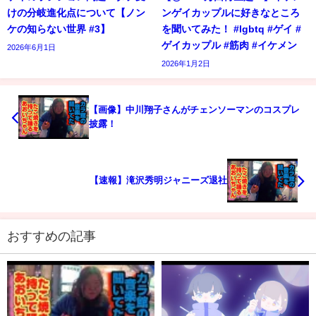
けの分岐進化点について【ノン
ンゲイカップルに好きなところ
ケの知らない世界 #3】
を聞いてみた！ #lgbtq #ゲイ #
ゲイカップル #筋肉 #イケメン
2026年6月1日
2026年1月2日
【画像】中川翔子さんがチェンソーマンのコスプレ
披露！
【速報】滝沢秀明ジャニーズ退社
おすすめの記事