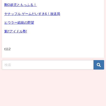
剛Q超児ともっふる！
ヤナッフル ゲームだいすき6！放送局
ヒウラー総統の野望
魁!!アイドル塾!
t112