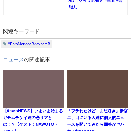
版】#ゲイ #ホモ #同性愛 #芸
能人
関連キーワード
#EatsMatteosBdaysaMB
ニュース
の関連記事
【9monNEWS】いよいよ始まる
「フラれたけど...まだ好き」新宿
ガチムチゲイ達の恋リアと
二丁目にいる人達に個人的ニュ
は！？【ゲスト：NAWOTO・
ースを聞いてみたら回答がヤバ