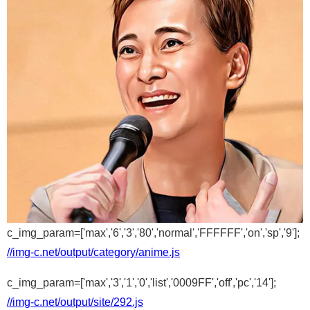
c_img_param=['max','6','3','80','normal','FFFFFF','on','sp','9'];
//img-c.net/output/category/anime.js
c_img_param=['max','3','1','0','list','0009FF','off','pc','14'];
//img-c.net/output/site/292.js