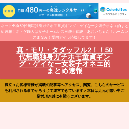
ネット乞食50代無職独身ガチホモ童貞ギング・ゲイなー女装子オネエ的まと
め速報！ネトゲ廃人は女子ホームレス三銃士伝説！あおいちゃん！ホームレ
スまなみ！愛内アイラ応援してます！
真・モリ・タダッフル2！！50
代無職独身ガチホモ童貞ギン
グ・ゲイなー女装子オネエ的
まとめ速報
孤立＜お客様皆様が掲載の記事等へアクセス、閲覧、こちらのサービス
を利用される事でかろうじて運営できています＞本日は足元が悪い中ご
足労頂き誠に有難うございます。