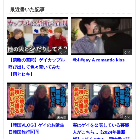
最近書いた記事
ゲイ
ゲイ
【禁断の質問】ゲイカップル
#bl #gay A romantic kiss
呼び出して色々聞いてみた
【雨とヒキ】
未分類
ゲイ
【韓国VLOG】ゲイのお誕生
実はゲイを公表している芸能
日韓国旅行🇰🇷
人がこちら...【2024年最新