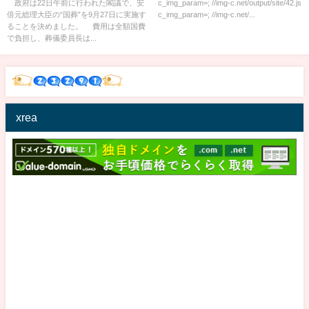
員長(2022年7月22日)
ーム
政府は22日午前に行われた閣議で、安
c_img_param=; //img-c.net/output/site/42.js
倍元総理大臣の“国葬”を9月27日に実施す
c_img_param=; //img-c.net/...
ることを決めました。 費用は全額国費
で負担し、葬儀委員長は...
xrea