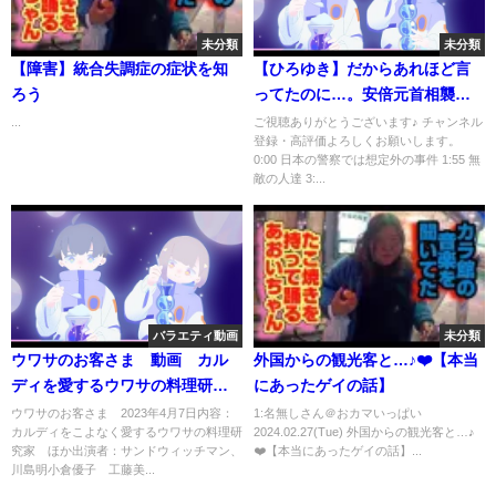
未分類
未分類
【障害】統合失調症の症状を知
【ひろゆき】だからあれほど言
ろう
ってたのに…。安倍元首相襲撃
事件がなぜ起こったのか【切り
...
ご視聴ありがとうございます♪ チャンネル
登録・高評価よろしくお願いします。
抜き 2ちゃんねる 思考 論破
0:00 日本の警察では想定外の事件 1:55 無
kirinuki きりぬき hiroyuki 高齢
敵の人達 3:...
者 岸田政権 】
バラエティ動画
未分類
ウワサのお客さま 動画 カル
外国からの観光客と…♪❤️【本当
ディを愛するウワサの料理研究
にあったゲイの話】
家 4月7日
ウワサのお客さま 2023年4月7日内容：
1:名無しさん＠おカマいっぱい
カルディをこよなく愛するウワサの料理研
2024.02.27(Tue) 外国からの観光客と…♪
究家 ほか出演者：サンドウィッチマン、
❤️【本当にあったゲイの話】...
川島明小倉優子 工藤美...