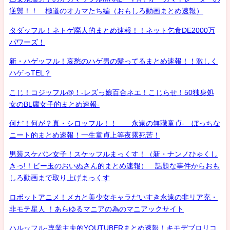
逆襲！！ 極道のオカマたち編（おもしろ動画まとめ速報）
タダッフル！ネトゲ廃人的まとめ速報！！ネット乞食DE2000万
パワーズ！
新・ハゲッフル！哀愁のハゲ男の髪ってるまとめ速報！！激しく
ハゲっTEL？
こじ！コジッフル@！-レズっ娘百合ネエ！こじらせ！50独身処
女のBL腐女子的まとめ速報-
何だ！何が？真・シロッフル！！ 永遠の無職童貞- ぼっちな
ニート的まとめ速報！一生童貞上等夜露死苦！
男装スケバン女子！スケッフルまっくす！（新・ナンノひゃくし
きっ!！ビー玉のおいぬさん的まとめ速報） 話題な事件からおも
しろ動画まで取り上げまっくす
ロボットアニメ！メカと美少女キャラだいすき永遠の非リア充・
非モテ星人 ！あらゆるマニアの為のマニアックサイト
ハルッフル-専業主夫的YOUTUBERまとめ速報！キモデブロリコ