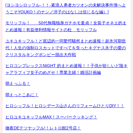
[ヨシヨシロッフル-！！-素浪人勇者カツオンの未解決事件簿へよ
うこそYOUKO！のナンノ洋子のはなしは信じるな編）]
モリッフル！ 50代無職独身ガチホモ童貞！女装子オネエ的ま
とめ速報！有益便利情報サイトの杜 モリッフル
ユキユキッフル！ど底辺的一同驚愕騒然まとめ速報！超氷河期世
代！人生の強制ロスカットですべてを失ったキグナス氷子の愛の
クリスタルキングボンビー脱出大作戦
ヒロコンプレックスNIGHT 的まとめ速報！！子供が欲しいど陰キ
ャアラフィフ女子のめざせ！専業主婦！婚活計画編
萌えっふる！
萌えっとこあに！
ヒロシッフル！ヒロシデース山さんのリフォームひとりDIY！！
ヒロユキユキッフルMAX！スーパークッキング！
徹夜DEテツヤッフル!！レトロ館2号店！