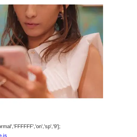
rmal','FFFFFF','on','sp','9'];
e.js