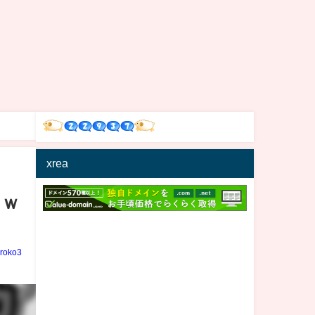
xrea
ｗｗ
iroko3