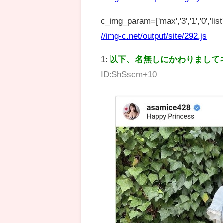
c_img_param=['max','3','1','0','list',
//img-c.net/output/site/292.js
1:
以下、名無しにかわりまして
ID:ShSscm+10