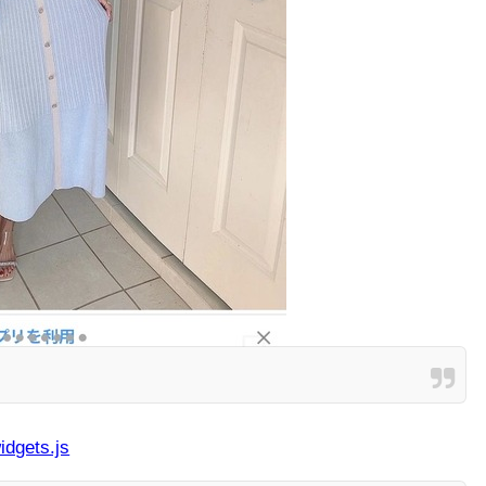
idgets.js