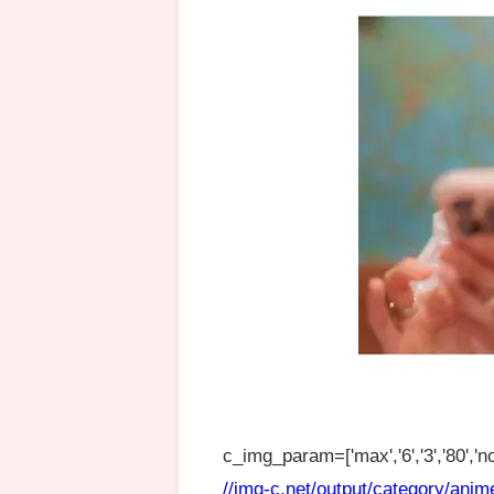
c_img_param=['max','6','3','80','no
//img-c.net/output/category/anim