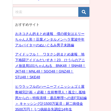
おすすめサイト
おネコさん的まとめ速報 僕の彼女はエリー
ちゃん人形！豆腐メンタルメンヘラ電波中年
アルバイターのぬいぐるみ男子末路編
アイドッフル！ ワタクシ的まとめ速報 地
下格闘アイドルだいすき！23 ひうらのアニ
メ放送局101ちゃんねる BNK48 ！SNH48！
JKT48！MNL48！SGO48！GNZ48！
STU48！SKE48
ヒウラッフルのハーニーフィニッシュゴミ屋
敷補完計画 ＜必殺！生前整理人！孤立し孤独
死からの～特殊清掃・遺品整理への道F完結編
＞ キャッシング計1500万返済：厨二病借金
3500万円！うつ病統合失調症14年生