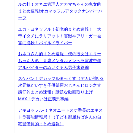
ルの杜！オネエ管理人オカマちゃんの鬼女的
まとめ速報!オカマッフルアタックナンバーハ
ーフ
ユカ・ヨネッフル！初老的まとめ速報！！大
帝イタチにラリアット！害獣神アリ・ガー被
害に必殺！パイルドライバー
おネコさん的まとめ速報 僕の彼女はエリー
ちゃん人形！豆腐メンタルメンヘラ電波中年
アルバイターのぬいぐるみ男子末路編
スケバン！デカッフルまっくす（デカい強い2
次元嫁だいすき子供部屋おじさんヒロシ之古
惑仔的まとめ速報）話題な動画取り上げ
MAX！デカいは正義刑事編
アキヨッフル-！ネオニートスケ番長のエキス
トラ芸能情報局！（子ども部屋おばさんの自
宅警備員的まとめ速報）