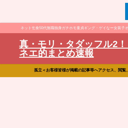
ネット乞食50代無職独身ガチホモ童貞ギング・ゲイなー女装子
真・モリ・タダッフル2！
ネエ的まとめ速報
孤立＜お客様皆様が掲載の記事等へアクセス、閲覧