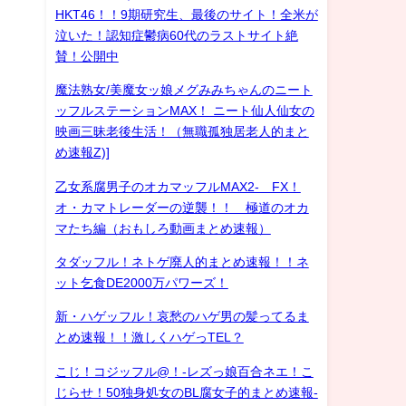
HKT46！！9期研究生、最後のサイト！全米が
泣いた！認知症鬱病60代のラストサイト絶
賛！公開中
魔法熟女/美魔女ッ娘メグみみちゃんのニート
ッフルステーションMAX！ ニート仙人仙女の
映画三昧老後生活！（無職孤独居老人的まと
め速報Z)]
乙女系腐男子のオカマッフルMAX2- FX！
オ・カマトレーダーの逆襲！！ 極道のオカ
マたち編（おもしろ動画まとめ速報）
タダッフル！ネトゲ廃人的まとめ速報！！ネ
ット乞食DE2000万パワーズ！
新・ハゲッフル！哀愁のハゲ男の髪ってるま
とめ速報！！激しくハゲっTEL？
こじ！コジッフル@！-レズっ娘百合ネエ！こ
じらせ！50独身処女のBL腐女子的まとめ速報-