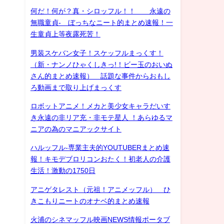
何だ！何が？真・シロッフル！！ 永遠の
無職童貞- ぼっちなニート的まとめ速報！一
生童貞上等夜露死苦！
男装スケバン女子！スケッフルまっくす！
（新・ナンノひゃくしきっ!！ビー玉のおいぬ
さん的まとめ速報） 話題な事件からおもし
ろ動画まで取り上げまっくす
ロボットアニメ！メカと美少女キャラだいす
き永遠の非リア充・非モテ星人 ！あらゆるマ
ニアの為のマニアックサイト
ハルッフル-専業主夫的YOUTUBERまとめ速
報！キモデブロリコンおたく！初老人の介護
生活！激動の1750日
アニゲタレスト（元祖！アニメッフル） ひ
きこもりニートのオナベ的まとめ速報
火浦のシネマッフル映画NEWS情報ポータブ