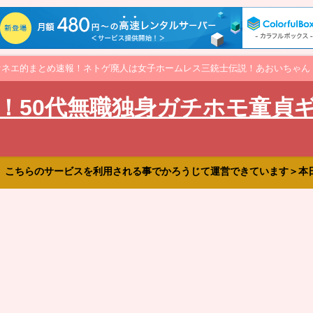
オネエ的まとめ速報！ネトゲ廃人は女子ホームレス三銃士伝説！あおいちゃん
！50代無職独身ガチホモ童貞
、こちらのサービスを利用される事でかろうじて運営できています＞本