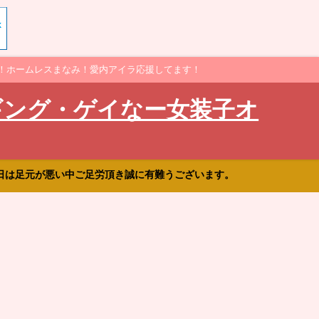
！ホームレスまなみ！愛内アイラ応援してます！
ギング・ゲイなー女装子オ
日は足元が悪い中ご足労頂き誠に有難うございます。