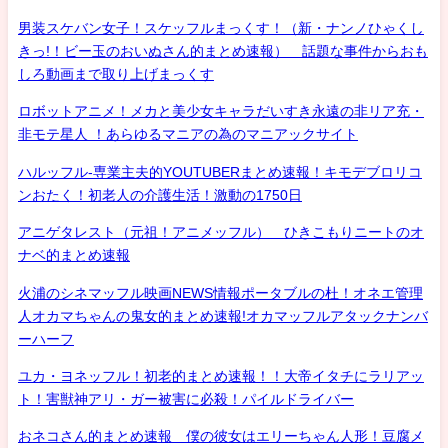
男装スケバン女子！スケッフルまっくす！（新・ナンノひゃくし
きっ!！ビー玉のおいぬさん的まとめ速報） 話題な事件からおも
しろ動画まで取り上げまっくす
ロボットアニメ！メカと美少女キャラだいすき永遠の非リア充・
非モテ星人 ！あらゆるマニアの為のマニアックサイト
ハルッフル-専業主夫的YOUTUBERまとめ速報！キモデブロリコ
ンおたく！初老人の介護生活！激動の1750日
アニゲタレスト（元祖！アニメッフル） ひきこもりニートのオ
ナベ的まとめ速報
火浦のシネマッフル映画NEWS情報ポータブルの杜！オネエ管理
人オカマちゃんの鬼女的まとめ速報!オカマッフルアタックナンバ
ーハーフ
ユカ・ヨネッフル！初老的まとめ速報！！大帝イタチにラリアッ
ト！害獣神アリ・ガー被害に必殺！パイルドライバー
おネコさん的まとめ速報 僕の彼女はエリーちゃん人形！豆腐メ