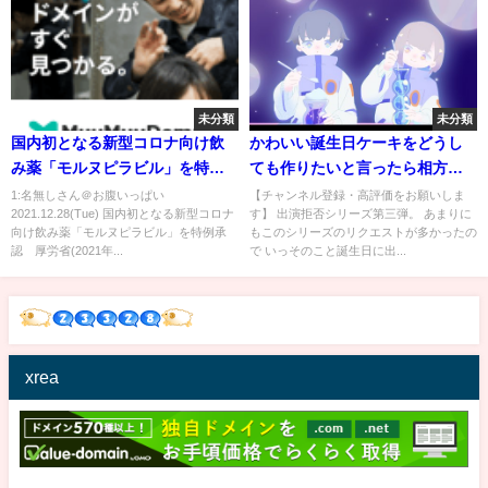
未分類
未分類
国内初となる新型コロナ向け飲
かわいい誕生日ケーキをどうし
み薬「モルヌピラビル」を特例
ても作りたいと言ったら相方に
承認 厚労省(2021年12月24日)
出演拒否されました。
1:名無しさん＠お腹いっぱい
【チャンネル登録・高評価をお願いしま
2021.12.28(Tue) 国内初となる新型コロナ
す】 出演拒否シリーズ第三弾。 あまりに
向け飲み薬「モルヌピラビル」を特例承
もこのシリーズのリクエストが多かったの
認 厚労省(2021年...
で いっそのこと誕生日に出...
xrea