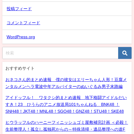
投稿フィード
コメントフィード
WordPress.org
おすすめサイト
おネコさん的まとめ速報 僕の彼女はエリーちゃん人形！豆腐メ
ンタルメンヘラ電波中年アルバイターのぬいぐるみ男子末路編
アイドッフル！ ワタクシ的まとめ速報 地下格闘アイドルだい
すき！23 ひうらのアニメ放送局101ちゃんねる BNK48 ！
SNH48！JKT48！MNL48！SGO48！GNZ48！STU48！SKE48
ヒウラッフルのハーニーフィニッシュゴミ屋敷補完計画 ＜必殺！
生前整理人！孤立し孤独死からの～特殊清掃・遺品整理への道F