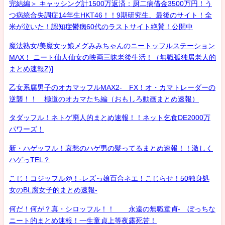
完結編＞ キャッシング計1500万返済：厨二病借金3500万円！う
つ病統合失調症14年生HKT46！！9期研究生、最後のサイト！全
米が泣いた！認知症鬱病60代のラストサイト絶賛！公開中
魔法熟女/美魔女ッ娘メグみみちゃんのニートッフルステーション
MAX！ ニート仙人仙女の映画三昧老後生活！（無職孤独居老人的
まとめ速報Z)]
乙女系腐男子のオカマッフルMAX2- FX！オ・カマトレーダーの
逆襲！！ 極道のオカマたち編（おもしろ動画まとめ速報）
タダッフル！ネトゲ廃人的まとめ速報！！ネット乞食DE2000万
パワーズ！
新・ハゲッフル！哀愁のハゲ男の髪ってるまとめ速報！！激しく
ハゲっTEL？
こじ！コジッフル@！-レズっ娘百合ネエ！こじらせ！50独身処
女のBL腐女子的まとめ速報-
何だ！何が？真・シロッフル！！ 永遠の無職童貞- ぼっちな
ニート的まとめ速報！一生童貞上等夜露死苦！