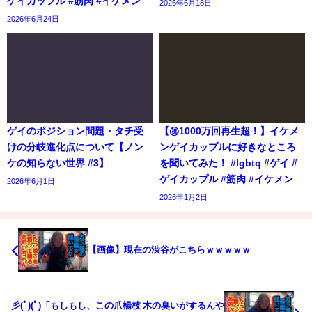
ゲイカップル #筋肉 #イケメン
2026年6月18日
2026年6月24日
ゲイのポジション問題・タチ受
【㊗️1000万回再生超！】イケメ
けの分岐進化点について【ノン
ンゲイカップルに好きなところ
ケの知らない世界 #3】
を聞いてみた！ #lgbtq #ゲイ #
ゲイカップル #筋肉 #イケメン
2026年6月1日
2026年1月2日
【画像】現在の渋谷がこちらｗｗｗｗｗ
彡(ﾟ)(ﾟ)「もしもし、この爪楊枝 木の臭いがするんや