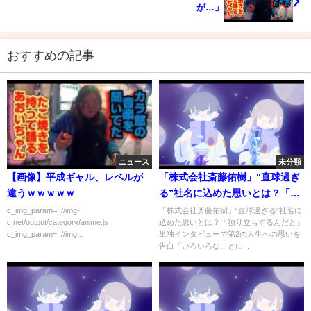
が…」
おすすめの記事
ニュース
未分類
【画像】平成ギャル、レベルが
「株式会社斎藤佑樹」“直球過ぎ
違うｗｗｗｗｗ
る”社名に込めた思いとは？「独
り立ちするんだと」
c_img_param=; //img-
「株式会社斎藤佑樹」“直球過ぎる”社名に
c.net/output/category/anime.js
込めた思いとは？「独り立ちするんだと」
c_img_param=; //img...
単独インタビューで第2の人生への思いを
告白「いろいろなことに...