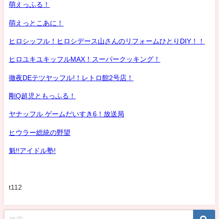
萌えっふる！
萌えっとこあに！
ヒロシッフル！ヒロシデース山さんのリフォームひとりDIY！！
ヒロユキユキッフルMAX！スーパークッキング！
徹夜DEテツヤッフル!！レトロ館2号店！
剛Q超児ともっふる！
ヤナッフル ゲームだいすき6！放送局
ヒウラー総統の野望
魁!!アイドル塾!
t112