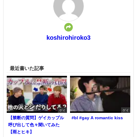
koshirohiroko3
最近書いた記事
ゲイ
ゲイ
【禁断の質問】ゲイカップル
#bl #gay A romantic kiss
呼び出して色々聞いてみた
【雨とヒキ】