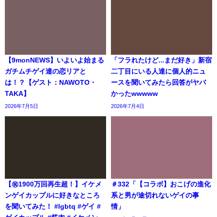
【9monNEWS】いよいよ始まる
「フラれたけど...まだ好き」新宿
ガチムチゲイ達の恋リアと
二丁目にいる人達に個人的ニュ
は！？【ゲスト：NAWOTO・
ースを聞いてみたら回答がヤバ
TAKA】
かったwwwww
2026年7月5日
2026年7月4日
【㊗️1900万回再生超！】イケメ
＃332「【コラボ】おこげの進化
ンゲイカップルに好きなところ
系と男が途切れないゲイの事
を聞いてみた！ #lgbtq #ゲイ #
情」