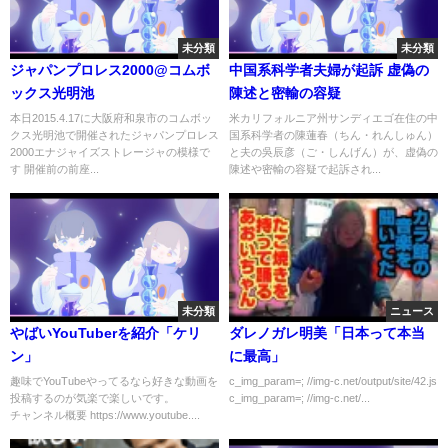
未分類
未分類
ジャパンプロレス2000@コムボ
中国系科学者夫婦が起訴 虚偽の
ックス光明池
陳述と密輸の容疑
本日2015.4.17に大阪府和泉市のコムボッ
米カリフォルニア州サンディエゴ在住の中
クス光明池で開催されたジャパンプロレス
国系科学者の陳蓮春（ちん・れんしゅん）
2000エナジャイズストレージャの模様で
と夫の吳辰彦（ご・しんげん）が、虚偽の
す 開催前の前座...
陳述や密輸の容疑で起訴され...
未分類
ニュース
やばいYouTuberを紹介「ケリ
ダレノガレ明美「日本って本当
ン」
に最高」
趣味でYouTubeやってるなら好きな動画を
c_img_param=; //img-c.net/output/site/42.js
投稿するのが気楽で楽しいです。
c_img_param=; //img-c.net/...
チャンネル概要 https://www.youtube....