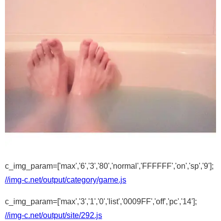
c_img_param=['max','6','3','80','normal','FFFFFF','on','sp','9'];
//img-c.net/output/category/game.js
c_img_param=['max','3','1','0','list','0009FF','off','pc','14'];
//img-c.net/output/site/292.js