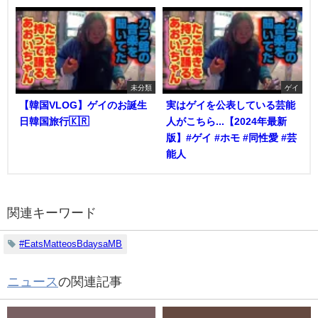
未分類
ゲイ
【韓国VLOG】ゲイのお誕生
実はゲイを公表している芸能
日韓国旅行🇰🇷
人がこちら...【2024年最新
版】#ゲイ #ホモ #同性愛 #芸
能人
関連キーワード
#EatsMatteosBdaysaMB
ニュース
の関連記事