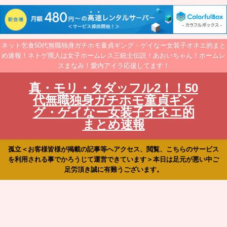
ネット乞食50代無職独身ガチホモ童貞ギング・ゲイなー女装子オネエ的まと
め速報！ネトゲ廃人は女子ホームレス三銃士伝説！あおいちゃん！ホームレ
スまなみ！愛内アイラ応援してます！
真・モリ・タダッフル2！！50
代無職独身ガチホモ童貞ギン
グ・ゲイなー女装子オネエ的
まとめ速報
孤立＜お客様皆様が掲載の記事等へアクセス、閲覧、こちらのサービス
を利用される事でかろうじて運営できています＞本日は足元が悪い中ご
足労頂き誠に有難うございます。