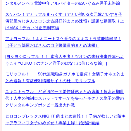
ンタルメンヘラ電波中年アルバイターのぬいぐるみ男子末路編
スケバン！デカッフルまっくす（デカい強い2次元嫁だいすき子
供部屋おじさんヒロシ之古惑仔的まとめ速報）話題な動画取り上
げMAX！デカいは正義刑事編
アキヨッフル-！ネオニートスケ番長のエキストラ芸能情報局！
（子ども部屋おばさんの自宅警備員的まとめ速報）
[ヨシヨシロッフル-！！-素浪人勇者カツオンの未解決事件簿へよ
うこそYOUKO！のナンノ洋子のはなしは信じるな編）]
モリッフル！ 50代無職独身ガチホモ童貞！女装子オネエ的ま
とめ速報！有益便利情報サイトの杜 モリッフル
ユキユキッフル！ど底辺的一同驚愕騒然まとめ速報！超氷河期世
代！人生の強制ロスカットですべてを失ったキグナス氷子の愛の
クリスタルキングボンビー脱出大作戦
ヒロコンプレックスNIGHT 的まとめ速報！！子供が欲しいど陰キ
ャアラフィフ女子のめざせ！専業主婦！婚活計画編