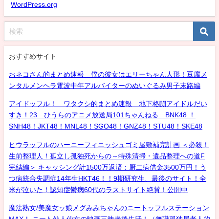
WordPress.org
おすすめサイト
おネコさん的まとめ速報 僕の彼女はエリーちゃん人形！豆腐メ
ンタルメンヘラ電波中年アルバイターのぬいぐるみ男子末路編
アイドッフル！ ワタクシ的まとめ速報 地下格闘アイドルだい
すき！23 ひうらのアニメ放送局101ちゃんねる BNK48 ！
SNH48！JKT48！MNL48！SGO48！GNZ48！STU48！SKE48
ヒウラッフルのハーニーフィニッシュゴミ屋敷補完計画 ＜必殺！
生前整理人！孤立し孤独死からの～特殊清掃・遺品整理への道F
完結編＞ キャッシング計1500万返済：厨二病借金3500万円！う
つ病統合失調症14年生HKT46！！9期研究生、最後のサイト！全
米が泣いた！認知症鬱病60代のラストサイト絶賛！公開中
魔法熟女/美魔女ッ娘メグみみちゃんのニートッフルステーション