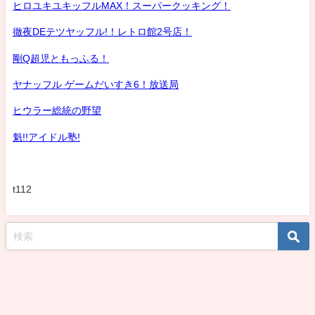
ヒロユキユキッフルMAX！スーパークッキング！
徹夜DEテツヤッフル!！レトロ館2号店！
剛Q超児ともっふる！
ヤナッフル ゲームだいすき6！放送局
ヒウラー総統の野望
魁!!アイドル塾!
t112