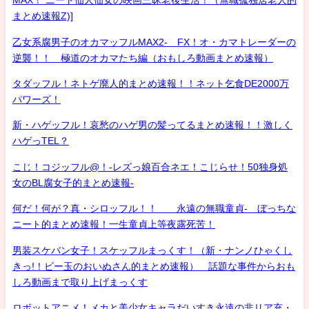
MAX！ ニート仙人仙女の映画三昧老後生活！（無職孤独居老人的
まとめ速報Z)]
乙女系腐男子のオカマッフルMAX2- FX！オ・カマトレーダーの
逆襲！！ 極道のオカマたち編（おもしろ動画まとめ速報）
タダッフル！ネトゲ廃人的まとめ速報！！ネット乞食DE2000万
パワーズ！
新・ハゲッフル！哀愁のハゲ男の髪ってるまとめ速報！！激しく
ハゲっTEL？
こじ！コジッフル@！-レズっ娘百合ネエ！こじらせ！50独身処
女のBL腐女子的まとめ速報-
何だ！何が？真・シロッフル！！ 永遠の無職童貞- ぼっちな
ニート的まとめ速報！一生童貞上等夜露死苦！
男装スケバン女子！スケッフルまっくす！（新・ナンノひゃくし
きっ!！ビー玉のおいぬさん的まとめ速報） 話題な事件からおも
しろ動画まで取り上げまっくす
ロボットアニメ！メカと美少女キャラだいすき永遠の非リア充・