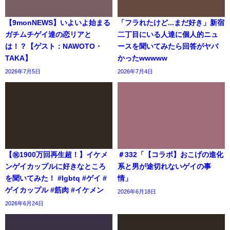
【9monNEWS】いよいよ始まる
「フラれたけど...まだ好き」新宿
ガチムチゲイ達の恋リアと
二丁目にいる人達に個人的ニュ
は！？【ゲスト：NAWOTO・
ースを聞いてみたら回答がヤバ
TAKA】
かったwwwww
2026年7月5日
2026年7月4日
【㊗️1900万回再生超！】イケメ
＃332「【コラボ】おこげの進化
ンゲイカップルに好きなところ
系と男が途切れないゲイの事
を聞いてみた！ #lgbtq #ゲイ #
情」
ゲイカップル #筋肉 #イケメン
2026年6月18日
2026年6月24日