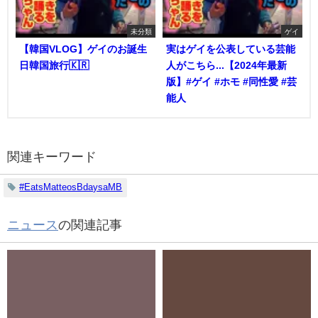
未分類
ゲイ
【韓国VLOG】ゲイのお誕生
実はゲイを公表している芸能
日韓国旅行🇰🇷
人がこちら...【2024年最新
版】#ゲイ #ホモ #同性愛 #芸
能人
関連キーワード
#EatsMatteosBdaysaMB
ニュース
の関連記事