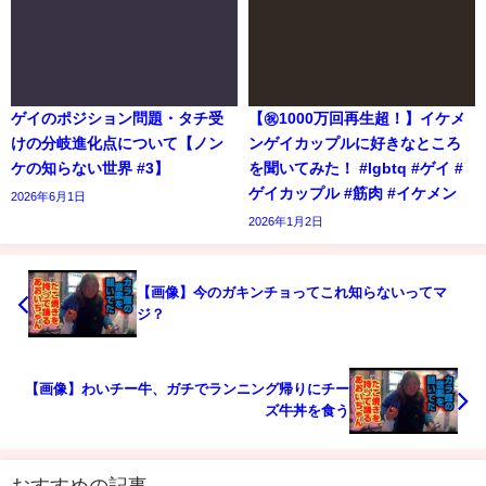
ゲイのポジション問題・タチ受
【㊗️1000万回再生超！】イケメ
けの分岐進化点について【ノン
ンゲイカップルに好きなところ
ケの知らない世界 #3】
を聞いてみた！ #lgbtq #ゲイ #
ゲイカップル #筋肉 #イケメン
2026年6月1日
2026年1月2日
【画像】今のガキンチョってこれ知らないってマ
ジ？
【画像】わいチー牛、ガチでランニング帰りにチー
ズ牛丼を食う