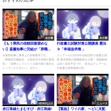
おすすめの記事
未分類
未分類
【もう県民の信頼回復望めな
行政書士試験対策公開講座 憲法
い】斎藤知事に労組が「辞職」
９「幸福追求権 」
要求 しかし知事は辞職「否
兵庫県知事に事実上の辞職要求です。
クレアールの2016年合格目標 行政書士講
（県職員労働組合 土取節夫中央執行委員
座 基本講座の講義動画を公開！ 講義動画
定」「信頼関係を再構築それが
長）「知事としてとりうる最大限の責任を
は続々追加予定です。 担当はクレアール
私の大きな責任」（2024年7月
とっていただきたい。ぜひと...
行政書士講座講師の杉...
10日）
NEWSな2人
ニュース
赤江珠緒たまむすび - 赤江珠緒/
【緊急】ワイの家、ヘビに支配