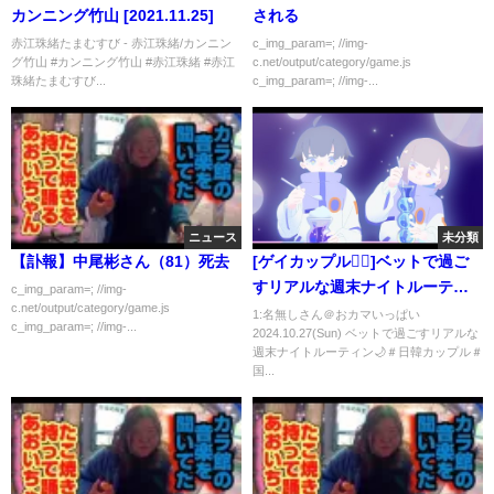
カンニング竹山 [2021.11.25]
される
赤江珠緒たまむすび - 赤江珠緒/カンニン
c_img_param=; //img-
グ竹山 #カンニング竹山 #赤江珠緒 #赤江
c.net/output/category/game.js
珠緒たまむすび...
c_img_param=; //img-...
ニュース
未分類
【訃報】中尾彬さん（81）死去
[ゲイカップル🏳️‍🌈]ベットで過ご
すリアルな週末ナイトルーティ
c_img_param=; //img-
c.net/output/category/game.js
ン🌙＃日韓カップル＃国際カッ
1:名無しさん＠おカマいっぱい
c_img_param=; //img-...
2024.10.27(Sun) ベットで過ごすリアルな
プル＃🇯🇵🇰🇷
週末ナイトルーティン🌙＃日韓カップル＃
国...