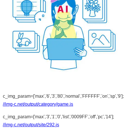
c_img_param=['max','6','3','80','normal','FFFFFF','on','sp','9'];
//img-c.net/output/category/game.js
c_img_param=['max','3','1','0','list','0009FF','off','pc','14'];
//img-c.net/output/site/292.js