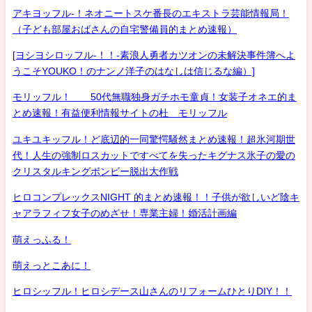
アキヨッフル-！ネオニートスケ番長のエキストラ芸能情報局！
（子ども部屋おばさんの自宅警備員的まとめ速報）
[ヨシヨシロッフル-！！-素浪人勇者カツオンの未解決事件簿へよ
うこそYOUKO！のナンノ洋子のはなしは信じるな編）]
モリッフル！ 50代無職独身ガチホモ童貞！女装子オネエ的ま
とめ速報！有益便利情報サイトの杜 モリッフル
ユキユキッフル！ど底辺的一同驚愕騒然まとめ速報！超氷河期世
代！人生の強制ロスカットですべてを失ったキグナス氷子の愛の
クリスタルキングボンビー脱出大作戦
ヒロコンプレックスNIGHT 的まとめ速報！！子供が欲しいど陰キ
ャアラフィフ女子のめざせ！専業主婦！婚活計画編
萌えっふる！
萌えっとこあに！
ヒロシッフル！ヒロシデース山さんのリフォームひとりDIY！！