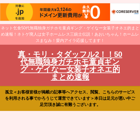
ネット乞食50代無職独身ガチホモ童貞ギング・ゲイなー女装子オネエ的まと
め速報！ネトゲ廃人は女子ホームレス三銃士伝説！あおいちゃん！ホームレ
スまなみ！愛内アイラ応援してます！
真・モリ・タダッフル2！！50
代無職独身ガチホモ童貞ギン
グ・ゲイなー女装子オネエ的
まとめ速報
孤立＜お客様皆様が掲載の記事等へアクセス、閲覧、こちらのサービス
を利用される事でかろうじて運営できています＞本日は足元が悪い中ご
足労頂き誠に有難うございます。