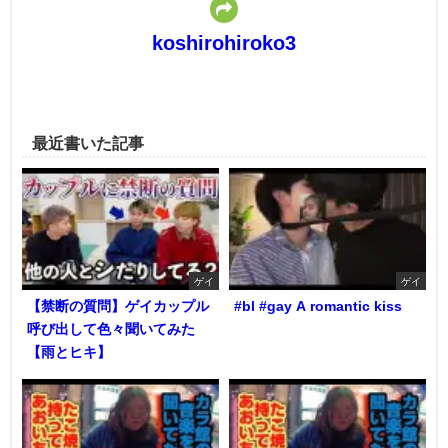
koshirohiroko3
最近書いた記事
ゲイ
ゲイ
【禁断の質問】ゲイカップル
#bl #gay A romantic kiss
呼び出して色々聞いてみた
【雨とヒキ】