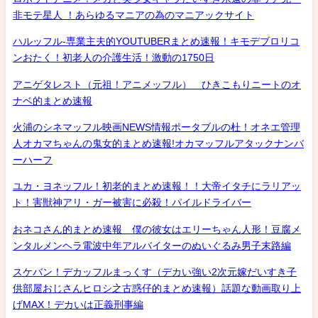
非モテ星人 ！あらゆるマニアの為のマニアックサイト
ハルッフル-専業主夫的YOUTUBERまとめ速報！キモデブロリコ
ンおたく！初老人の介護生活！激動の1750日
アニゲタレスト（元祖！アニメッフル） ひきこもりニートのオ
ナベ的まとめ速報
火浦のシネマッフル映画NEWS情報ポータブルの杜！オネエ管理
人オカマちゃんの鬼女的まとめ速報!オカマッフルアタックナンバ
ーハーフ
ユカ・ヨネッフル！初老的まとめ速報！！大帝イタチにラリアッ
ト！害獣神アリ・ガー被害に必殺！パイルドライバー
おネコさん的まとめ速報 僕の彼女はエリーちゃん人形！豆腐メ
ンタルメンヘラ電波中年アルバイターのぬいぐるみ男子末路編
スケバン！デカッフルまっくす（デカい強い2次元嫁だいすき子
供部屋おじさんヒロシ之古惑仔的まとめ速報）話題な動画取り上
げMAX！デカいは正義刑事編