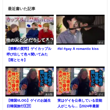
最近書いた記事
ゲイ
ゲイ
【禁断の質問】ゲイカップル
#bl #gay A romantic kiss
呼び出して色々聞いてみた
【雨とヒキ】
未分類
ゲイ
【韓国VLOG】ゲイのお誕生
実はゲイを公表している芸能
日韓国旅行🇰🇷
人がこちら...【2024年最新