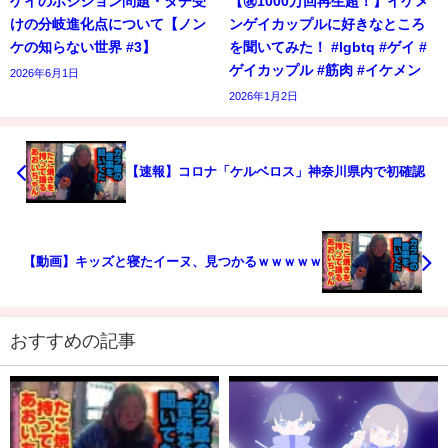
ゲイのポジション問題・タチ受
【㊗️1000万回再生超！】イケメ
けの分岐進化点について【ノン
ンゲイカップルに好きなところ
ケの知らない世界 #3】
を聞いてみた！ #lgbtq #ゲイ #
ゲイカップル #筋肉 #イケメン
2026年6月1日
2026年1月2日
【速報】コロナ「ケルベロス」神奈川県内で初確認
【動画】キッズと寝たイーヌ、見つかるｗｗｗｗｗ
おすすめの記事