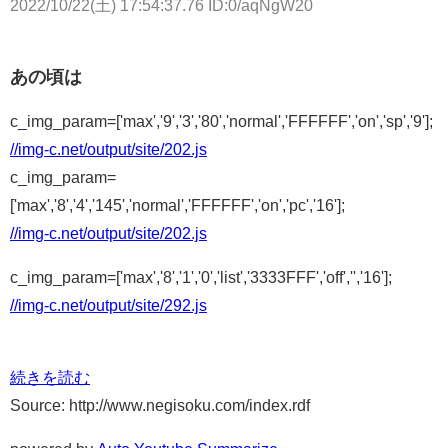
2022/10/22(土) 17:54:37.76 ID:0/aqNgW20
あの頃は
c_img_param=['max','9','3','80','normal','FFFFFF','on','sp','9'];
//img-c.net/output/site/202.js
c_img_param=
['max','8','4','145','normal','FFFFFF','on','pc','16'];
//img-c.net/output/site/202.js
c_img_param=['max','8','1','0','list','3333FFF','off','','16'];
//img-c.net/output/site/292.js
続きを読む
Source: http://www.negisoku.com/index.rdf