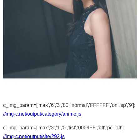
c_img_param=['max','6','3','80','normal','FFFFFF','on','sp','9'];
//img-c.net/output/category/anime.js
c_img_param=['max','3','1','0','list','0009FF','off','pc','14'];
//img-c.net/output/site/292.js