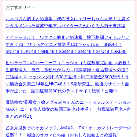
おすすめサイト
おネコさん的まとめ速報 僕の彼女はエリーちゃん人形！豆腐メ
ンタルメンヘラ電波中年アルバイターのぬいぐるみ男子末路編
アイドッフル！ ワタクシ的まとめ速報 地下格闘アイドルだい
すき！23 ひうらのアニメ放送局101ちゃんねる BNK48 ！
SNH48！JKT48！MNL48！SGO48！GNZ48！STU48！SKE48
ヒウラッフルのハーニーフィニッシュゴミ屋敷補完計画 ＜必殺！
生前整理人！孤立し孤独死からの～特殊清掃・遺品整理への道F
完結編＞ キャッシング計1500万返済：厨二病借金3500万円！う
つ病統合失調症14年生HKT46！！9期研究生、最後のサイト！全
米が泣いた！認知症鬱病60代のラストサイト絶賛！公開中
魔法熟女/美魔女ッ娘メグみみちゃんのニートッフルステーション
MAX！ ニート仙人仙女の映画三昧老後生活！（無職孤独居老人的
まとめ速報Z)]
乙女系腐男子のオカマッフルMAX2- FX！オ・カマトレーダーの
逆襲！！ 極道のオカマたち編（おもしろ動画まとめ速報）