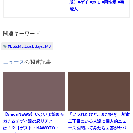
版】#ゲイ #ホモ #同性愛 #芸
能人
関連キーワード
#EatsMatteosBdaysaMB
ニュース
の関連記事
【9monNEWS】いよいよ始まる
「フラれたけど...まだ好き」新宿
ガチムチゲイ達の恋リアと
二丁目にいる人達に個人的ニュ
は！？【ゲスト：NAWOTO・
ースを聞いてみたら回答がヤバ