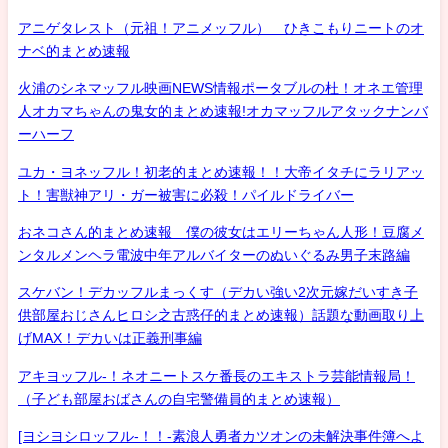
アニゲタレスト（元祖！アニメッフル） ひきこもりニートのオ
ナベ的まとめ速報
火浦のシネマッフル映画NEWS情報ポータブルの杜！オネエ管理
人オカマちゃんの鬼女的まとめ速報!オカマッフルアタックナンバ
ーハーフ
ユカ・ヨネッフル！初老的まとめ速報！！大帝イタチにラリアッ
ト！害獣神アリ・ガー被害に必殺！パイルドライバー
おネコさん的まとめ速報 僕の彼女はエリーちゃん人形！豆腐メ
ンタルメンヘラ電波中年アルバイターのぬいぐるみ男子末路編
スケバン！デカッフルまっくす（デカい強い2次元嫁だいすき子
供部屋おじさんヒロシ之古惑仔的まとめ速報）話題な動画取り上
げMAX！デカいは正義刑事編
アキヨッフル-！ネオニートスケ番長のエキストラ芸能情報局！
（子ども部屋おばさんの自宅警備員的まとめ速報）
[ヨシヨシロッフル-！！-素浪人勇者カツオンの未解決事件簿へよ