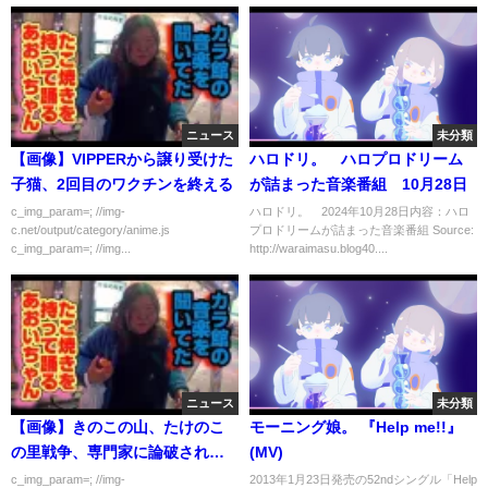
ニュース
未分類
【画像】VIPPERから譲り受けた
ハロドリ。 ハロプロドリーム
子猫、2回目のワクチンを終える
が詰まった音楽番組 10月28日
c_img_param=; //img-
ハロドリ。 2024年10月28日内容：ハロ
c.net/output/category/anime.js
プロドリームが詰まった音楽番組 Source:
c_img_param=; //img...
http://waraimasu.blog40....
ニュース
未分類
【画像】きのこの山、たけのこ
モーニング娘。 『Help me!!』
の里戦争、専門家に論破されて
(MV)
しまう
c_img_param=; //img-
2013年1月23日発売の52ndシングル「Help