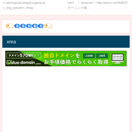
c.net/output/category/game.js
me!!」！ amazon⇒ http://amzn.to/VhtEL9
c_img_param=; //img-...
モーニング娘...
xrea