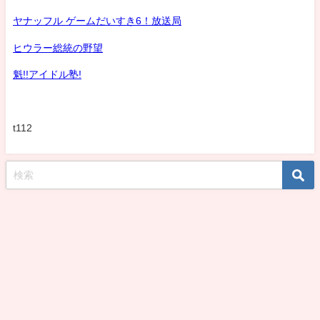
ヤナッフル ゲームだいすき6！放送局
ヒウラー総統の野望
魁!!アイドル塾!
t112