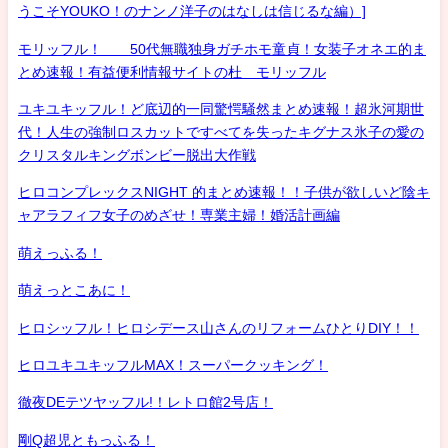
うこそYOUKO！のナンノ洋子のはなしは信じるな編）]
モリッフル！ 50代無職独身ガチホモ童貞！女装子オネエ的ま
とめ速報！有益便利情報サイトの杜 モリッフル
ユキユキッフル！ど底辺的一同驚愕騒然まとめ速報！超氷河期世
代！人生の強制ロスカットですべてを失ったキグナス氷子の愛の
クリスタルキングボンビー脱出大作戦
ヒロコンプレックスNIGHT 的まとめ速報！！子供が欲しいど陰キ
ャアラフィフ女子のめざせ！専業主婦！婚活計画編
萌えっふる！
萌えっとこあに！
ヒロシッフル！ヒロシデース山さんのリフォームひとりDIY！！
ヒロユキユキッフルMAX！スーパークッキング！
徹夜DEテツヤッフル!！レトロ館2号店！
剛Q超児ともっふる！