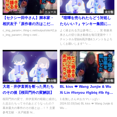
ニュース
未分類
【セクシー田中さん】脚本家・
『喧嘩を売られたらどう対処し
相沢友子「原作者の方はこだわ
たらいい？』ヤンキー集団に絡
りが強いんですね(笑)」
まれた時の対処法【朝倉未来】
c_img_param=; //img-c.net/output/site/42.js
よく絡まれる方は参考に。。。笑 朝倉未
c_img_param=; //img-c.net/...
来さんの切り抜き動画を毎日更新中！！
チャンネル登録&高評価&コメントをよろ
しくお願いします^ ^♪ ...
未分類
未分類
大老・井伊直弼を斬った男たち
BL kiss 💋 Wang Junjie & Wu
のその後【桜田門外の変解説】
Xi Lin #foryou #lgbtq #lb #gay
#lover #kiss #kuaishou
桜田門外の変で、井伊直弼の暗殺に成功し
1:名無しさん＠おカマいっぱい
た志士たちってそのあとどうなったの？
2024.02.03(Sat) BL kiss 💋 Wang Junjie &
#douyin #bltiktok
幕末最大の事件のその後とは…！？ 主要
Wu ...
参考文献 ・水戸維新 ht...