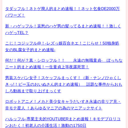
タダッフル！ネトゲ廃人的まとめ速報！！ネット乞食DE2000万
パワーズ！
新・ハゲッフル！哀愁のハゲ男の髪ってるまとめ速報！！激しく
ハゲっTEL？
こじ！コジッフル@！-レズっ娘百合ネエ！こじらせ！50独身処
女のBL腐女子的まとめ速報-
何だ！何が？真・シロッフル！！ 永遠の無職童貞- ぼっちな
ニート的まとめ速報！一生童貞上等夜露死苦！
男装スケバン女子！スケッフルまっくす！（新・ナンノひゃくし
きっ!！ビー玉のおいぬさん的まとめ速報） 話題な事件からおも
しろ動画まで取り上げまっくす
ロボットアニメ！メカと美少女キャラだいすき永遠の非リア充・
非モテ星人 ！あらゆるマニアの為のマニアックサイト
ハルッフル-専業主夫的YOUTUBERまとめ速報！キモデブロリコ
ンおたく！初老人の介護生活！激動の1750日