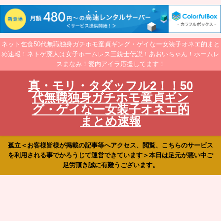
ネット乞食50代無職独身ガチホモ童貞ギング・ゲイなー女装子オネエ的まと
め速報！ネトゲ廃人は女子ホームレス三銃士伝説！あおいちゃん！ホームレ
スまなみ！愛内アイラ応援してます！
真・モリ・タダッフル2！！50
代無職独身ガチホモ童貞ギン
グ・ゲイなー女装子オネエ的
まとめ速報
孤立＜お客様皆様が掲載の記事等へアクセス、閲覧、こちらのサービス
を利用される事でかろうじて運営できています＞本日は足元が悪い中ご
足労頂き誠に有難うございます。