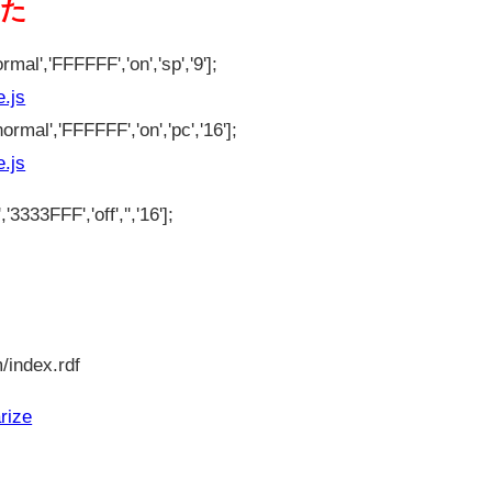
った
rmal','FFFFFF','on','sp','9'];
e.js
ormal','FFFFFF','on','pc','16'];
e.js
'3333FFF','off','','16'];
/index.rdf
rize