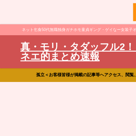
ネット乞食50代無職独身ガチホモ童貞ギング・ゲイなー女装子
真・モリ・タダッフル2！
ネエ的まとめ速報
孤立＜お客様皆様が掲載の記事等へアクセス、閲覧