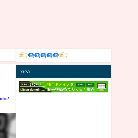
xrea
iroko3