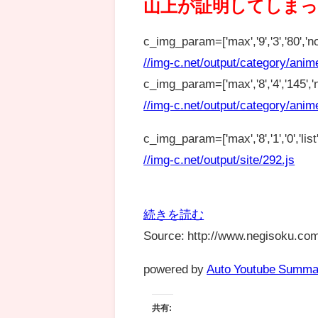
山上が証明してしま
c_img_param=['max','9','3','80','no
//img-c.net/output/category/anim
c_img_param=['max','8','4','145','n
//img-c.net/output/category/anim
c_img_param=['max','8','1','0','list',
//img-c.net/output/site/292.js
続きを読む
Source: http://www.negisoku.com
powered by
Auto Youtube Summa
共有: