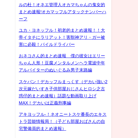
ルの杜！オネエ管理人オカマちゃんの鬼女的
まとめ速報!オカマッフルアタックナンバーハ
ーフ
ユカ・ヨネッフル！初老的まとめ速報！！大
帝イタチにラリアット！害獣神アリ・ガー被
害に必殺！パイルドライバー
おネコさん的まとめ速報 僕の彼女はエリー
ちゃん人形！豆腐メンタルメンヘラ電波中年
アルバイターのぬいぐるみ男子末路編
スケバン！デカッフルまっくす（デカい強い2
次元嫁だいすき子供部屋おじさんヒロシ之古
惑仔的まとめ速報）話題な動画取り上げ
MAX！デカいは正義刑事編
アキヨッフル-！ネオニートスケ番長のエキス
トラ芸能情報局！（子ども部屋おばさんの自
宅警備員的まとめ速報）