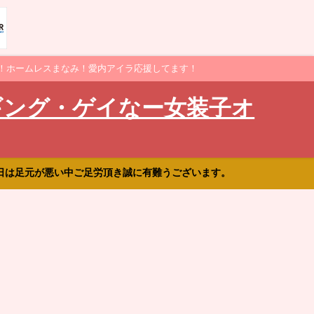
！ホームレスまなみ！愛内アイラ応援してます！
ギング・ゲイなー女装子オ
日は足元が悪い中ご足労頂き誠に有難うございます。