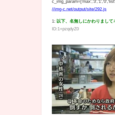
c_img_param=['max','3','1','0','list',
//img-c.net/output/site/292.js
1:
以下、名無しにかわりまして
ID:1+pzqdyZ0