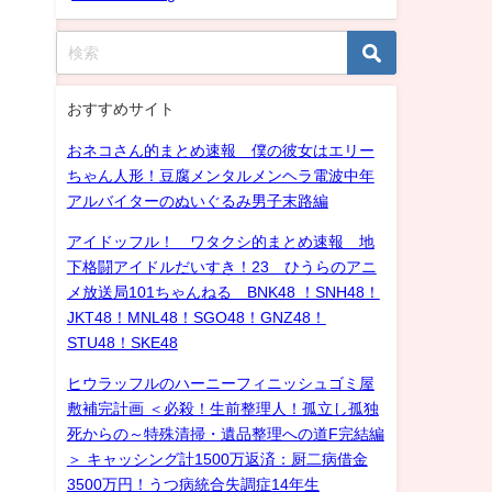
おすすめサイト
おネコさん的まとめ速報 僕の彼女はエリー
ちゃん人形！豆腐メンタルメンヘラ電波中年
アルバイターのぬいぐるみ男子末路編
アイドッフル！ ワタクシ的まとめ速報 地
下格闘アイドルだいすき！23 ひうらのアニ
メ放送局101ちゃんねる BNK48 ！SNH48！
JKT48！MNL48！SGO48！GNZ48！
STU48！SKE48
ヒウラッフルのハーニーフィニッシュゴミ屋
敷補完計画 ＜必殺！生前整理人！孤立し孤独
死からの～特殊清掃・遺品整理への道F完結編
＞ キャッシング計1500万返済：厨二病借金
3500万円！うつ病統合失調症14年生