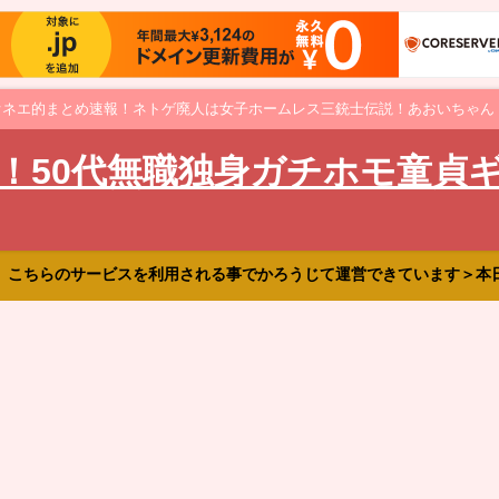
オネエ的まとめ速報！ネトゲ廃人は女子ホームレス三銃士伝説！あおいちゃん
！50代無職独身ガチホモ童貞
、こちらのサービスを利用される事でかろうじて運営できています＞本