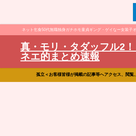
ネット乞食50代無職独身ガチホモ童貞ギング・ゲイなー女装子
真・モリ・タダッフル2！
ネエ的まとめ速報
孤立＜お客様皆様が掲載の記事等へアクセス、閲覧