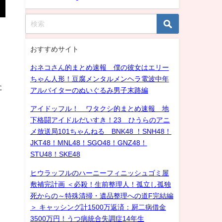
おすすめサイト
おネコさん的まとめ速報 僕の彼女はエリー
ちゃん人形！豆腐メンタルメンヘラ電波中年
た
アルバイターのぬいぐるみ男子末路編
アイドッフル！ ワタクシ的まとめ速報 地
下格闘アイドルだいすき！23 ひうらのアニ
メ放送局101ちゃんねる BNK48 ！SNH48！
JKT48！MNL48！SGO48！GNZ48！
STU48！SKE48
ヒウラッフルのハーニーフィニッシュゴミ屋
敷補完計画 ＜必殺！生前整理人！孤立し孤独
死からの～特殊清掃・遺品整理への道F完結編
＞ キャッシング計1500万返済：厨二病借金
3500万円！うつ病統合失調症14年生