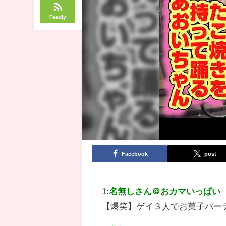
Feedly
Facebook
post
1:
名無しさん＠おカマいっぱい
【爆笑】ゲイ３人でお菓子パ