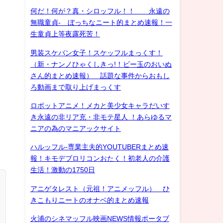
何だ！何が？真・シロッフル！！ 永遠の
無職童貞- ぼっちなニート的まとめ速報！一
生童貞上等夜露死苦！
男装スケバン女子！スケッフルまっくす！
（新・ナンノひゃくしきっ!！ビー玉のおいぬ
さん的まとめ速報） 話題な事件からおもし
ろ動画まで取り上げまっくす
ロボットアニメ！メカと美少女キャラだいす
き永遠の非リア充・非モテ星人 ！あらゆるマ
ニアの為のマニアックサイト
ハルッフル-専業主夫的YOUTUBERまとめ速
報！キモデブロリコンおたく！初老人の介護
生活！激動の1750日
アニゲタレスト（元祖！アニメッフル） ひ
きこもりニートのオナベ的まとめ速報
火浦のシネマッフル映画NEWS情報ポータブ