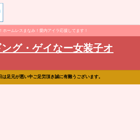
！ホームレスまなみ！愛内アイラ応援してます！
ギング・ゲイなー女装子オ
日は足元が悪い中ご足労頂き誠に有難うございます。