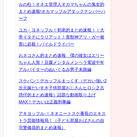
ルの杜！オネエ管理人オカマちゃんの鬼女的
まとめ速報!オカマッフルアタックナンバーハ
ーフ
ユカ・ヨネッフル！初老的まとめ速報！！大
帝イタチにラリアット！害獣神アリ・ガー被
害に必殺！パイルドライバー
おネコさん的まとめ速報 僕の彼女はエリー
ちゃん人形！豆腐メンタルメンヘラ電波中年
アルバイターのぬいぐるみ男子末路編
スケバン！デカッフルまっくす（デカい強い2
次元嫁だいすき子供部屋おじさんヒロシ之古
惑仔的まとめ速報）話題な動画取り上げ
MAX！デカいは正義刑事編
アキヨッフル-！ネオニートスケ番長のエキス
トラ芸能情報局！（子ども部屋おばさんの自
宅警備員的まとめ速報）