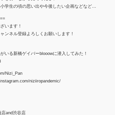
、小学生の頃の思い出や今後したい企画などなど…
==
ございます！
チャンネル登録よろしくお願いします！
いる新橋ゲイバーblooowに潜入してみた！
8
com/Nizi_Pan
nstagram.com/niziiropandemic/
店and渋谷店