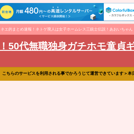
オネエ的まとめ速報！ネトゲ廃人は女子ホームレス三銃士伝説！あおいちゃん
！50代無職独身ガチホモ童貞
、こちらのサービスを利用される事でかろうじて運営できています＞本