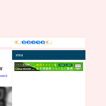
xrea
w
iroko3