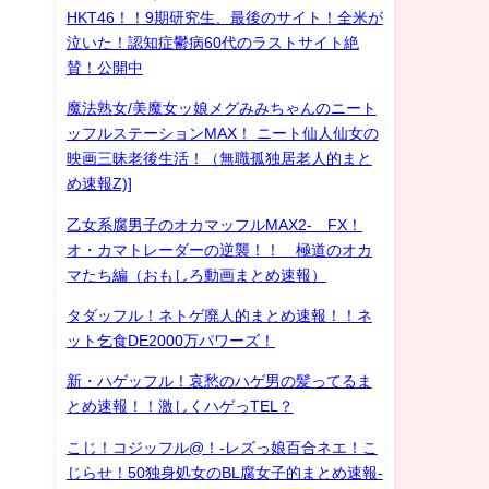
HKT46！！9期研究生、最後のサイト！全米が
泣いた！認知症鬱病60代のラストサイト絶
賛！公開中
魔法熟女/美魔女ッ娘メグみみちゃんのニート
ッフルステーションMAX！ ニート仙人仙女の
映画三昧老後生活！（無職孤独居老人的まと
め速報Z)]
乙女系腐男子のオカマッフルMAX2- FX！
オ・カマトレーダーの逆襲！！ 極道のオカ
マたち編（おもしろ動画まとめ速報）
タダッフル！ネトゲ廃人的まとめ速報！！ネ
ット乞食DE2000万パワーズ！
新・ハゲッフル！哀愁のハゲ男の髪ってるま
とめ速報！！激しくハゲっTEL？
こじ！コジッフル@！-レズっ娘百合ネエ！こ
じらせ！50独身処女のBL腐女子的まとめ速報-