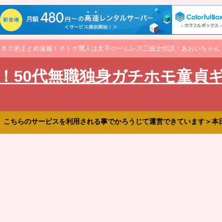
オネエ的まとめ速報！ネトゲ廃人は女子ホームレス三銃士伝説！あおいちゃん
！50代無職独身ガチホモ童貞
、こちらのサービスを利用される事でかろうじて運営できています＞本