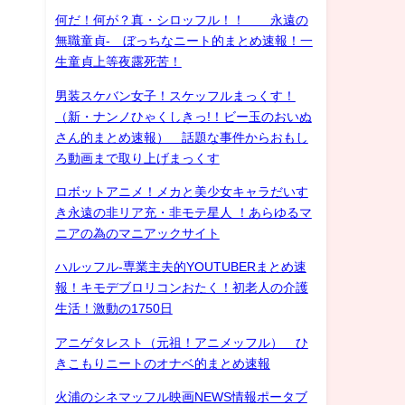
何だ！何が？真・シロッフル！！ 永遠の
無職童貞- ぼっちなニート的まとめ速報！一
生童貞上等夜露死苦！
男装スケバン女子！スケッフルまっくす！
（新・ナンノひゃくしきっ!！ビー玉のおいぬ
さん的まとめ速報） 話題な事件からおもし
ろ動画まで取り上げまっくす
ロボットアニメ！メカと美少女キャラだいす
き永遠の非リア充・非モテ星人 ！あらゆるマ
ニアの為のマニアックサイト
ハルッフル-専業主夫的YOUTUBERまとめ速
報！キモデブロリコンおたく！初老人の介護
生活！激動の1750日
アニゲタレスト（元祖！アニメッフル） ひ
きこもりニートのオナベ的まとめ速報
火浦のシネマッフル映画NEWS情報ポータブ