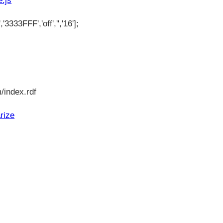
'3333FFF','off','','16'];
/index.rdf
rize