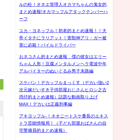
ルの杜！オネエ管理人オカマちゃんの鬼女的
まとめ速報!オカマッフルアタックナンバーハ
ーフ
ユカ・ヨネッフル！初老的まとめ速報！！大
帝イタチにラリアット！害獣神アリ・ガー被
害に必殺！パイルドライバー
おネコさん的まとめ速報 僕の彼女はエリー
ちゃん人形！豆腐メンタルメンヘラ電波中年
アルバイターのぬいぐるみ男子末路編
スケバン！デカッフルまっくす（デカい強い2
次元嫁だいすき子供部屋おじさんヒロシ之古
惑仔的まとめ速報）話題な動画取り上げ
MAX！デカいは正義刑事編
アキヨッフル-！ネオニートスケ番長のエキス
トラ芸能情報局！（子ども部屋おばさんの自
宅警備員的まとめ速報）