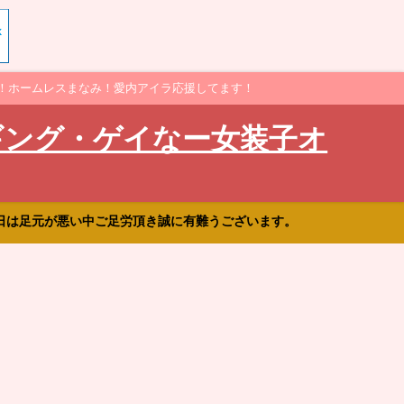
！ホームレスまなみ！愛内アイラ応援してます！
ギング・ゲイなー女装子オ
日は足元が悪い中ご足労頂き誠に有難うございます。