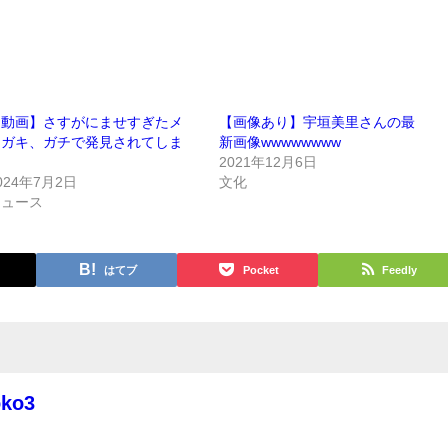
【動画】さすがにませすぎたメ
【画像あり】宇垣美里さんの最
スガキ、ガチで発見されてしま
新画像wwwwwwww
う
2021年12月6日
024年7月2日
文化
ニュース
はてブ
Pocket
Feedly
oko3