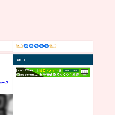
xrea
iroko3