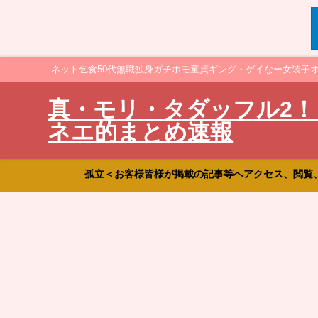
ネット乞食50代無職独身ガチホモ童貞ギング・ゲイなー女装子
真・モリ・タダッフル2！
ネエ的まとめ速報
孤立＜お客様皆様が掲載の記事等へアクセス、閲覧