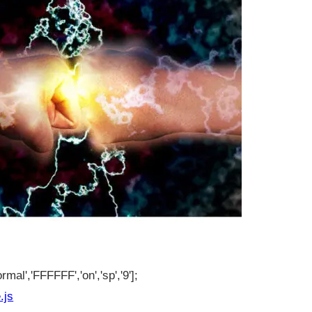
rmal','FFFFFF','on','sp','9'];
.js