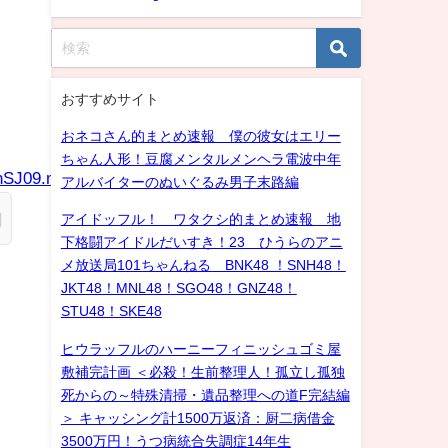
おすすめサイト
おネコさん的まとめ速報 僕の彼女はエリー
ちゃん人形！豆腐メンタルメンヘラ電波中年
gnSJ09.mp4
アルバイターのぬいぐるみ男子末路編
アイドッフル！ ワタクシ的まとめ速報 地
下格闘アイドルだいすき！23 ひうらのアニ
メ放送局101ちゃんねる BNK48 ！SNH48！
JKT48！MNL48！SGO48！GNZ48！
STU48！SKE48
ヒウラッフルのハーニーフィニッシュゴミ屋
敷補完計画 ＜必殺！生前整理人！孤立し孤独
死からの～特殊清掃・遺品整理への道F完結編
＞ キャッシング計1500万返済：厨二病借金
3500万円！うつ病統合失調症14年生