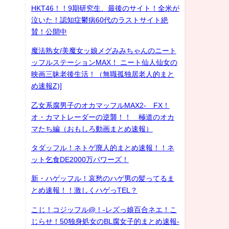
HKT46！！9期研究生、最後のサイト！全米が
泣いた！認知症鬱病60代のラストサイト絶
賛！公開中
魔法熟女/美魔女ッ娘メグみみちゃんのニート
ッフルステーションMAX！ ニート仙人仙女の
映画三昧老後生活！（無職孤独居老人的まと
め速報Z)]
乙女系腐男子のオカマッフルMAX2- FX！
オ・カマトレーダーの逆襲！！ 極道のオカ
マたち編（おもしろ動画まとめ速報）
タダッフル！ネトゲ廃人的まとめ速報！！ネ
ット乞食DE2000万パワーズ！
新・ハゲッフル！哀愁のハゲ男の髪ってるま
とめ速報！！激しくハゲっTEL？
こじ！コジッフル@！-レズっ娘百合ネエ！こ
じらせ！50独身処女のBL腐女子的まとめ速報-