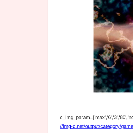
c_img_param=['max','6','3','80','no
//img-c.net/output/category/game