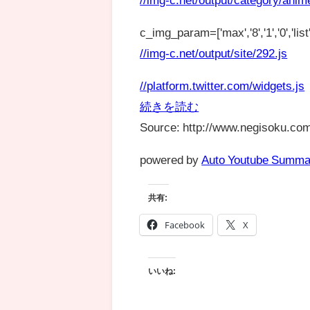
c_img_param=['max','8','1','0','list',
//img-c.net/output/site/292.js
//platform.twitter.com/widgets.js
続きを読む
Source: http://www.negisoku.com
powered by
Auto Youtube Summa
共有:
Facebook
X
いいね: