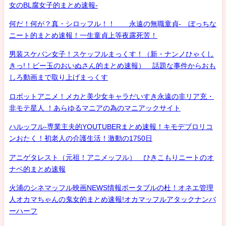
女のBL腐女子的まとめ速報-
何だ！何が？真・シロッフル！！ 永遠の無職童貞- ぼっちな
ニート的まとめ速報！一生童貞上等夜露死苦！
男装スケバン女子！スケッフルまっくす！（新・ナンノひゃくし
きっ!！ビー玉のおいぬさん的まとめ速報） 話題な事件からおも
しろ動画まで取り上げまっくす
ロボットアニメ！メカと美少女キャラだいすき永遠の非リア充・
非モテ星人 ！あらゆるマニアの為のマニアックサイト
ハルッフル-専業主夫的YOUTUBERまとめ速報！キモデブロリコ
ンおたく！初老人の介護生活！激動の1750日
アニゲタレスト（元祖！アニメッフル） ひきこもりニートのオ
ナベ的まとめ速報
火浦のシネマッフル映画NEWS情報ポータブルの杜！オネエ管理
人オカマちゃんの鬼女的まとめ速報!オカマッフルアタックナンバ
ーハーフ