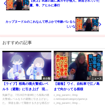
【炎上】民家の庭に糞ガキが侵入、飼育されていた
鷹、隼、アヒルに暴行
カップヌードルのこれなんて呼ぶかで年齢バレるら
しいな
おすすめの記事
未分類
ニュース
【ライブ】桜島の噴火警戒レベ
【速報】ワイ、自転車で江ノ島
ル５（避難）に引き上げ 現在
まで向かってる模様
の桜島の様子など | TBS NEWS
気象庁は、7月24日午後9時ごろ桜島の噴
c_img_param=; //img-
火警戒レベルを５の避難に引き上げまし
c.net/output/category/game.js
DIG (2022年7月24日)
た。 弾道を描いて飛散する大きな噴石が
c_img_param=; //img-...