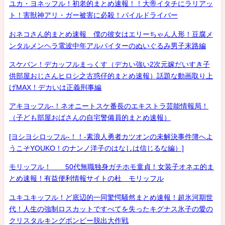
ユカ・ヨネッフル！初老的まとめ速報！！大帝イタチにラリアッ
ト！害獣神アリ・ガー被害に必殺！パイルドライバー
おネコさん的まとめ速報 僕の彼女はエリーちゃん人形！豆腐メ
ンタルメンヘラ電波中年アルバイターのぬいぐるみ男子末路編
スケバン！デカッフルまっくす（デカい強い2次元嫁だいすき子
供部屋おじさんヒロシ之古惑仔的まとめ速報）話題な動画取り上
げMAX！デカいは正義刑事編
アキヨッフル-！ネオニートスケ番長のエキストラ芸能情報局！
（子ども部屋おばさんの自宅警備員的まとめ速報）
[ヨシヨシロッフル-！！-素浪人勇者カツオンの未解決事件簿へよ
うこそYOUKO！のナンノ洋子のはなしは信じるな編）]
モリッフル！ 50代無職独身ガチホモ童貞！女装子オネエ的ま
とめ速報！有益便利情報サイトの杜 モリッフル
ユキユキッフル！ど底辺的一同驚愕騒然まとめ速報！超氷河期世
代！人生の強制ロスカットですべてを失ったキグナス氷子の愛の
クリスタルキングボンビー脱出大作戦