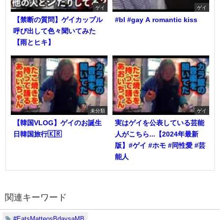
ゲイ
ゲイ
【禁断の質問】ゲイカップル
#bl #gay A romantic kiss
呼び出して色々聞いてみた
【雨とヒキ】
未分類
ゲイ
【韓国VLOG】ゲイのお誕生
実はゲイを公表している芸能
日韓国旅行🇰🇷
人がこちら...【2024年最新
版】#ゲイ #ホモ #同性愛 #芸
能人
関連キーワード
#EatsMatteosBdaysaMB