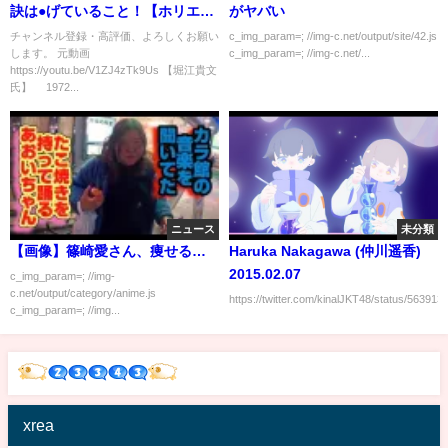
訣は●げていること！【ホリエモ
がヤバい
ン 切り抜き】
チャンネル登録・高評価、よろしくお願い
c_img_param=; //img-c.net/output/site/42.js
します。 元動画
c_img_param=; //img-c.net/...
https://youtu.be/V1ZJ4zTk9Us 【堀江貴文
氏】 1972...
ニュース
未分類
【画像】篠崎愛さん、痩せる…
Haruka Nakagawa (仲川遥香)
2015.02.07
c_img_param=; //img-
c.net/output/category/anime.js
https://twitter.com/kinalJKT48/status/56391
c_img_param=; //img...
xrea