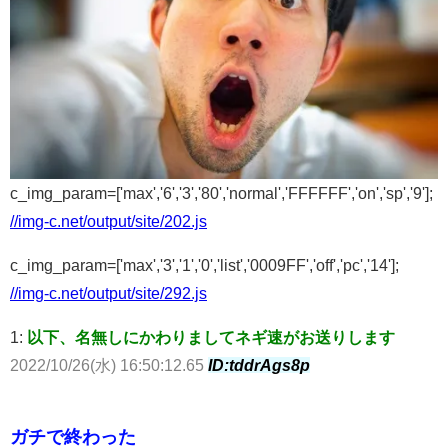
c_img_param=['max','6','3','80','normal','FFFFFF','on','sp','9'];
//img-c.net/output/site/202.js
c_img_param=['max','3','1','0','list','0009FF','off','pc','14'];
//img-c.net/output/site/292.js
1:
以下、名無しにかわりましてネギ速がお送りします
2022/10/26(水) 16:50:12.65
ID:tddrAgs8p
ガチで終わった