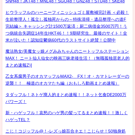
SNH48！JKT48！MNL48！SGO48！GNZ48！STU48！SKE48
ヒウラッフルのハーニーフィニッシュゴミ屋敷補完計画 ＜必殺！
生前整理人！孤立し孤独死からの～特殊清掃・遺品整理への道F
完結編＞ キャッシング計1500万返済：厨二病借金3500万円！う
つ病統合失調症14年生HKT46！！9期研究生、最後のサイト！全
米が泣いた！認知症鬱病60代のラストサイト絶賛！公開中
魔法熟女/美魔女ッ娘メグみみちゃんのニートッフルステーション
MAX！ ニート仙人仙女の映画三昧老後生活！（無職孤独居老人的
まとめ速報Z)]
乙女系腐男子のオカマッフルMAX2- FX！オ・カマトレーダーの
逆襲！！ 極道のオカマたち編（おもしろ動画まとめ速報）
タダッフル！ネトゲ廃人的まとめ速報！！ネット乞食DE2000万
パワーズ！
新・ハゲッフル！哀愁のハゲ男の髪ってるまとめ速報！！激しく
ハゲっTEL？
こじ！コジッフル@！-レズっ娘百合ネエ！こじらせ！50独身処