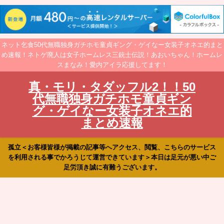
ネット乞食50代無職独身ガチホモ童貞ギング・ゲイなー女装子オネエ的まと
め速報！ネトゲ廃人は女子ホームレス三銃士伝説！あおいちゃん！ホームレ
スまなみ！愛内アイラ応援してます！
真・モリ・タダッフル2！！50
代無職独身ガチホモ童貞ギン
グ・ゲイなー女装子オネエ的
まとめ速報
孤立＜お客様皆様が掲載の記事等へアクセス、閲覧、こちらのサービス
を利用される事でかろうじて運営できています＞本日は足元が悪い中ご
足労頂き誠に有難うございます。