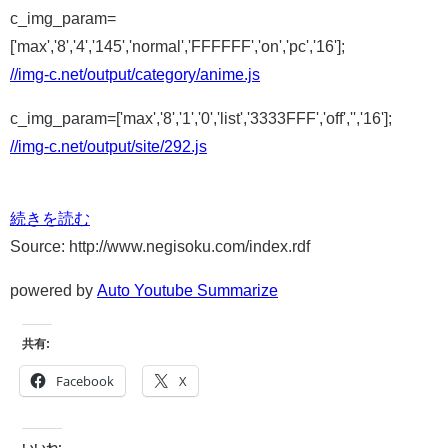
c_img_param=
['max','8','4','145','normal','FFFFFF','on','pc','16'];
//img-c.net/output/category/anime.js
c_img_param=['max','8','1','0','list','3333FFF','off','','16'];
//img-c.net/output/site/292.js
続きを読む
Source: http://www.negisoku.com/index.rdf
powered by
Auto Youtube Summarize
共有:
Facebook
X
いいね: