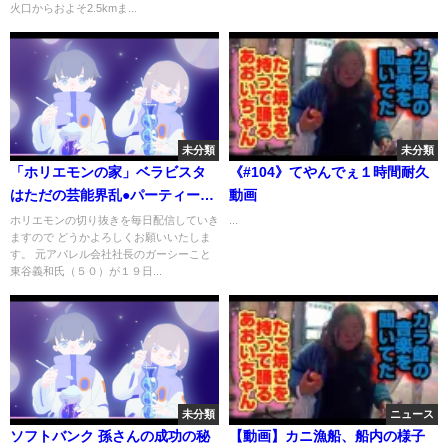
火口からおよそ2.5kmま...
未分類
未分類
「ホリエモンの家」ベラビスタ
《#104》てやんでぇ１時間耐久
はただの芸能界乱●パーティール
動画
ームでした。切り抜き
ホリエモンの切り抜きを毎日配信していき
...
ますので どうかよろしくお願いいたしま
す。 元アパレル会社社長のガーシーこと
東谷義和氏（５０）が１９日...
未分類
ニュース
ソフトバンク 孫さんの成功の秘
【動画】カニ漁船、船内の様子