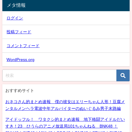
メタ情報
ログイン
投稿フィード
コメントフィード
WordPress.org
おすすめサイト
おネコさん的まとめ速報 僕の彼女はエリーちゃん人形！豆腐メ
ンタルメンヘラ電波中年アルバイターのぬいぐるみ男子末路編
アイドッフル！ ワタクシ的まとめ速報 地下格闘アイドルだい
すき！23 ひうらのアニメ放送局101ちゃんねる BNK48 ！