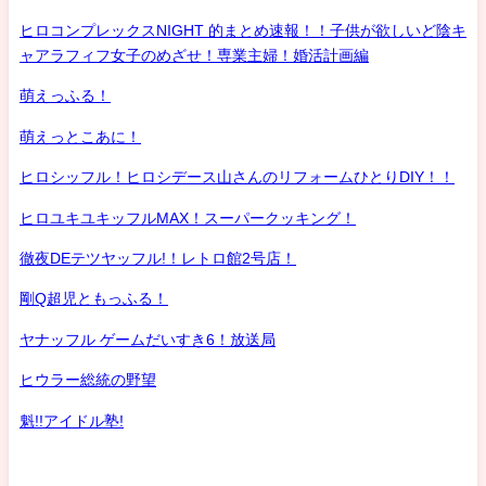
ヒロコンプレックスNIGHT 的まとめ速報！！子供が欲しいど陰キ
ャアラフィフ女子のめざせ！専業主婦！婚活計画編
萌えっふる！
萌えっとこあに！
ヒロシッフル！ヒロシデース山さんのリフォームひとりDIY！！
ヒロユキユキッフルMAX！スーパークッキング！
徹夜DEテツヤッフル!！レトロ館2号店！
剛Q超児ともっふる！
ヤナッフル ゲームだいすき6！放送局
ヒウラー総統の野望
魁!!アイドル塾!