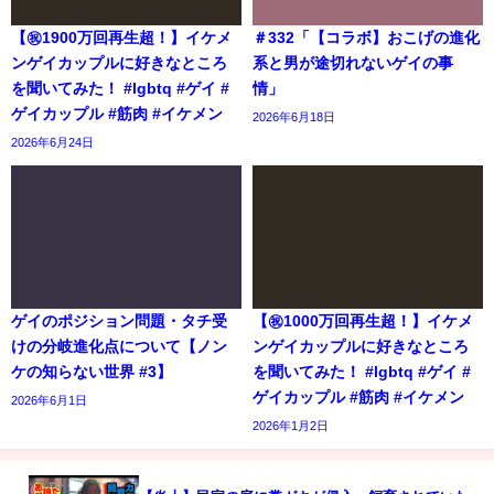
【㊗️1900万回再生超！】イケメ
＃332「【コラボ】おこげの進化
ンゲイカップルに好きなところ
系と男が途切れないゲイの事
を聞いてみた！ #lgbtq #ゲイ #
情」
ゲイカップル #筋肉 #イケメン
2026年6月18日
2026年6月24日
ゲイのポジション問題・タチ受
【㊗️1000万回再生超！】イケメ
けの分岐進化点について【ノン
ンゲイカップルに好きなところ
ケの知らない世界 #3】
を聞いてみた！ #lgbtq #ゲイ #
ゲイカップル #筋肉 #イケメン
2026年6月1日
2026年1月2日