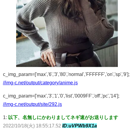
c_img_param=['max','6','3','80','normal','FFFFFF','on','sp','9'];
//img-c.net/output/category/anime.js
c_img_param=['max','3','1','0','list','0009FF','off','pc','14'];
//img-c.net/output/site/292.js
1:
以下、名無しにかわりましてネギ速がお送りします
2022/10/18(火) 18:55:17.52
ID:uVPWb9X1a