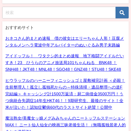
おすすめサイト
おネコさん的まとめ速報 僕の彼女はエリーちゃん人形！豆腐メ
ンタルメンヘラ電波中年アルバイターのぬいぐるみ男子末路編
アイドッフル！ ワタクシ的まとめ速報 地下格闘アイドルだい
すき！23 ひうらのアニメ放送局101ちゃんねる BNK48 ！
SNH48！JKT48！MNL48！SGO48！GNZ48！STU48！SKE48
ヒウラッフルのハーニーフィニッシュゴミ屋敷補完計画 ＜必殺！
生前整理人！孤立し孤独死からの～特殊清掃・遺品整理への道F
完結編＞ キャッシング計1500万返済：厨二病借金3500万円！う
つ病統合失調症14年生HKT46！！9期研究生、最後のサイト！全
米が泣いた！認知症鬱病60代のラストサイト絶賛！公開中
魔法熟女/美魔女ッ娘メグみみちゃんのニートッフルステーション
MAX！ ニート仙人仙女の映画三昧老後生活！（無職孤独居老人的