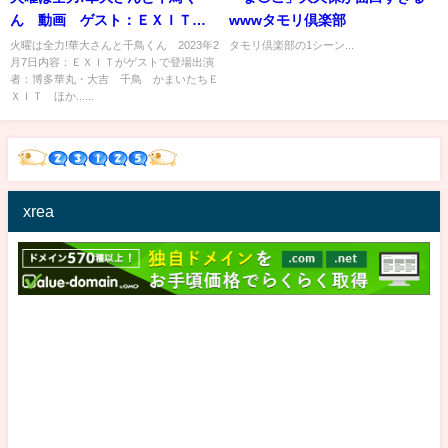
ん 動画 ゲスト：ＥＸＩＴ 2
wwwタモリ倶楽部
月7日
火曜は全力!華大さんと千鳥くん 2023年2
タモリ倶楽部の1シーン...
月7日内容：ＥＸＩＴがゲストで登場出演
者：博多華丸・大吉 千鳥 かまいたちＥ
ＸＩＴ ほか......
xrea