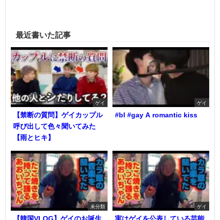
最近書いた記事
ゲイ
ゲイ
【禁断の質問】ゲイカップル
#bl #gay A romantic kiss
呼び出して色々聞いてみた
【雨とヒキ】
未分類
ゲイ
【韓国VLOG】ゲイのお誕生
実はゲイを公表している芸能