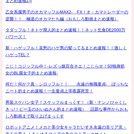
まとめ速報Z)]
乙女系腐男子のオカマッフルMAX2- FX！オ・カマトレーダーの
逆襲！！ 極道のオカマたち編（おもしろ動画まとめ速報）
タダッフル！ネトゲ廃人的まとめ速報！！ネット乞食DE2000万
パワーズ！
新・ハゲッフル！哀愁のハゲ男の髪ってるまとめ速報！！激しく
ハゲっTEL？
こじ！コジッフル@！-レズっ娘百合ネエ！こじらせ！50独身処
女のBL腐女子的まとめ速報-
何だ！何が？真・シロッフル！！ 永遠の無職童貞- ぼっちな
ニート的まとめ速報！一生童貞上等夜露死苦！
男装スケバン女子！スケッフルまっくす！（新・ナンノひゃくし
きっ!！ビー玉のおいぬさん的まとめ速報） 話題な事件からおも
しろ動画まで取り上げまっくす
ロボットアニメ！メカと美少女キャラだいすき永遠の非リア充・
非モテ星人 ！あらゆるマニアの為のマニアックサイト