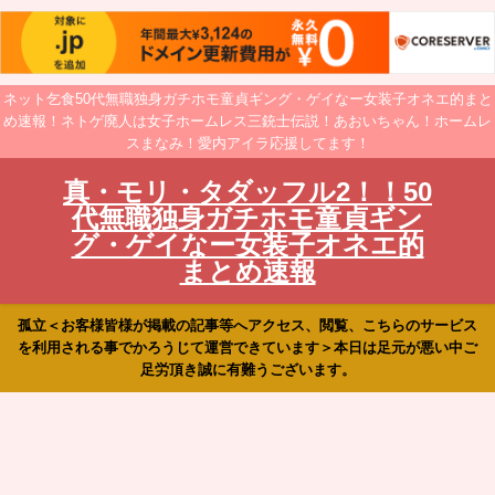
ネット乞食50代無職独身ガチホモ童貞ギング・ゲイなー女装子オネエ的まと
め速報！ネトゲ廃人は女子ホームレス三銃士伝説！あおいちゃん！ホームレ
スまなみ！愛内アイラ応援してます！
真・モリ・タダッフル2！！50
代無職独身ガチホモ童貞ギン
グ・ゲイなー女装子オネエ的
まとめ速報
孤立＜お客様皆様が掲載の記事等へアクセス、閲覧、こちらのサービス
を利用される事でかろうじて運営できています＞本日は足元が悪い中ご
足労頂き誠に有難うございます。