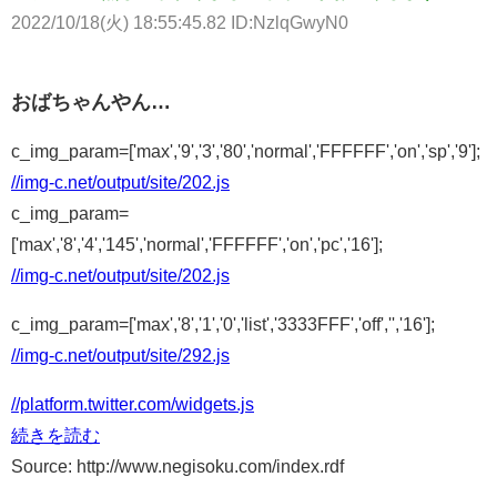
2022/10/18(火) 18:55:45.82 ID:NzlqGwyN0
おばちゃんやん…
c_img_param=['max','9','3','80','normal','FFFFFF','on','sp','9'];
//img-c.net/output/site/202.js
c_img_param=
['max','8','4','145','normal','FFFFFF','on','pc','16'];
//img-c.net/output/site/202.js
c_img_param=['max','8','1','0','list','3333FFF','off','','16'];
//img-c.net/output/site/292.js
//platform.twitter.com/widgets.js
続きを読む
Source: http://www.negisoku.com/index.rdf