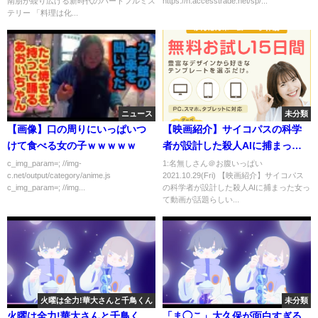
南朋が繰り広げる新時代のハートフルミス
https://h.accesstrade.net/sp/...
テリー 「料理は化...
ニュース
未分類
【画像】口の周りにいっぱいつ
【映画紹介】サイコパスの科学
けて食べる女の子ｗｗｗｗｗ
者が設計した殺人AIに捕まった
女
c_img_param=; //img-
1:名無しさん＠お腹いっぱい
c.net/output/category/anime.js
2021.10.29(Fri) 【映画紹介】サイコパス
c_img_param=; //img...
の科学者が設計した殺人AIに捕まった女っ
て動画が話題らしい...
火曜は全力!華大さんと千鳥くん
未分類
火曜は全力!華大さんと千鳥く
「ま◯こ」大久保が面白すぎる