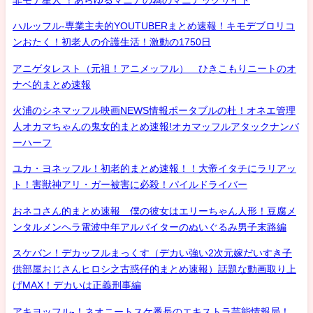
ハルッフル-専業主夫的YOUTUBERまとめ速報！キモデブロリコ
ンおたく！初老人の介護生活！激動の1750日
アニゲタレスト（元祖！アニメッフル） ひきこもりニートのオ
ナベ的まとめ速報
火浦のシネマッフル映画NEWS情報ポータブルの杜！オネエ管理
人オカマちゃんの鬼女的まとめ速報!オカマッフルアタックナンバ
ーハーフ
ユカ・ヨネッフル！初老的まとめ速報！！大帝イタチにラリアッ
ト！害獣神アリ・ガー被害に必殺！パイルドライバー
おネコさん的まとめ速報 僕の彼女はエリーちゃん人形！豆腐メ
ンタルメンヘラ電波中年アルバイターのぬいぐるみ男子末路編
スケバン！デカッフルまっくす（デカい強い2次元嫁だいすき子
供部屋おじさんヒロシ之古惑仔的まとめ速報）話題な動画取り上
げMAX！デカいは正義刑事編
アキヨッフル-！ネオニートスケ番長のエキストラ芸能情報局！