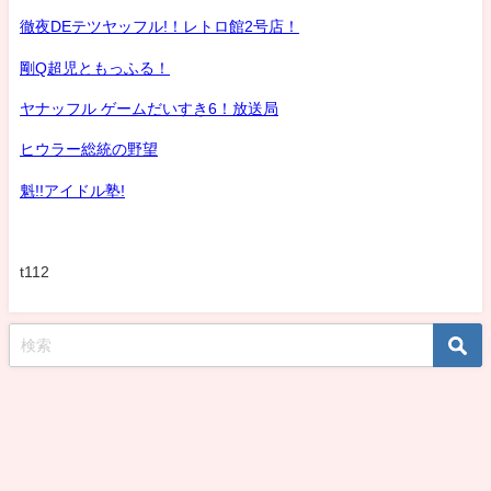
徹夜DEテツヤッフル!！レトロ館2号店！
剛Q超児ともっふる！
ヤナッフル ゲームだいすき6！放送局
ヒウラー総統の野望
魁!!アイドル塾!
t112