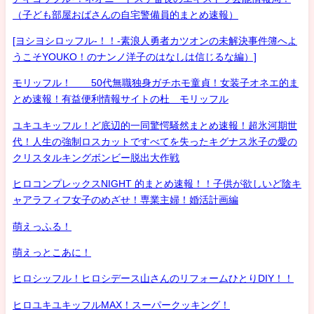
（子ども部屋おばさんの自宅警備員的まとめ速報）
[ヨシヨシロッフル-！！-素浪人勇者カツオンの未解決事件簿へよ
うこそYOUKO！のナンノ洋子のはなしは信じるな編）]
モリッフル！ 50代無職独身ガチホモ童貞！女装子オネエ的ま
とめ速報！有益便利情報サイトの杜 モリッフル
ユキユキッフル！ど底辺的一同驚愕騒然まとめ速報！超氷河期世
代！人生の強制ロスカットですべてを失ったキグナス氷子の愛の
クリスタルキングボンビー脱出大作戦
ヒロコンプレックスNIGHT 的まとめ速報！！子供が欲しいど陰キ
ャアラフィフ女子のめざせ！専業主婦！婚活計画編
萌えっふる！
萌えっとこあに！
ヒロシッフル！ヒロシデース山さんのリフォームひとりDIY！！
ヒロユキユキッフルMAX！スーパークッキング！