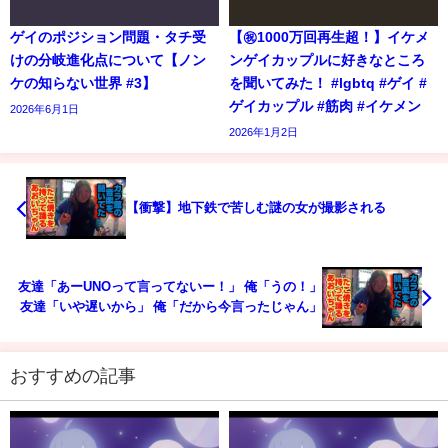
ゲイのポジション問題・タチ受
【㊗️1000万回再生超！】イケメ
けの分岐進化点について【ノン
ンゲイカップルに好きなところ
ケの知らない世界 #3】
を聞いてみた！ #lgbtq #ゲイ #
ゲイカップル #筋肉 #イケメン
2026年6月1日
2026年1月2日
【衝撃】地下鉄で苦しむ謎の女が撮影される
友達「あーUNOって言ってないー！」 俺「うの！」
友達「いや遅いから」 俺「だから今言ったじゃん」
おすすめの記事