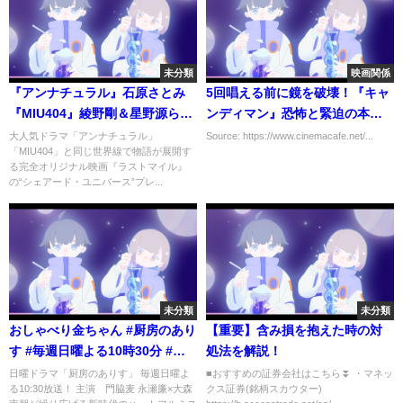
未分類
映画関係
『アンナチュラル』石原さとみ
5回唱える前に鏡を破壊！『キャ
『MIU404』綾野剛＆星野源ら豪
ンディマン』恐怖と緊迫の本編
華キャスト集結！ 映画『ラス
映像
大人気ドラマ「アンナチュラル」
Source: https://www.cinemacafe.net/...
「MIU404」と同じ世界線で物語が展開す
トマイル』“シェアード・ユニバ
る完全オリジナル映画『ラストマイル』
ース”プレミアイベント
の“シェアード・ユニバース”プレ...
未分類
未分類
おしゃべり金ちゃん #厨房のあり
【重要】含み損を抱えた時の対
す #毎週日曜よる10時30分 #門
処法を解説！
脇麦 #大森南朋 #大東駿介 #日テ
日曜ドラマ「厨房のありす」 毎週日曜よ
■おすすめの証券会社はこちら⏬ ・マネッ
る10:30放送！ 主演 門脇麦 永瀬廉×大森
クス証券(銘柄スカウター)
レ #shorts