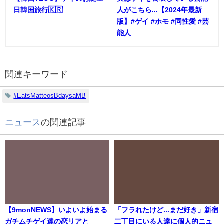
日韓国旅行🇰🇷
人がこちら...【2024年最新
版】#ゲイ #ホモ #同性愛 #芸
能人
関連キーワード
#EatsMatteosBdaysaMB
ニュース
の関連記事
【9monNEWS】いよいよ始まる
「フラれたけど...まだ好き」新宿
ガチムチゲイ達の恋リアと
二丁目にいる人達に個人的ニュ