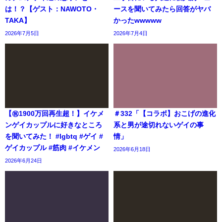
は！？【ゲスト：NAWOTO・
ースを聞いてみたら回答がヤバ
TAKA】
かったwwwww
2026年7月5日
2026年7月4日
【㊗️1900万回再生超！】イケメ
＃332「【コラボ】おこげの進化
ンゲイカップルに好きなところ
系と男が途切れないゲイの事
を聞いてみた！ #lgbtq #ゲイ #
情」
ゲイカップル #筋肉 #イケメン
2026年6月18日
2026年6月24日