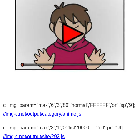
c_img_param=['max','6','3','80','normal','FFFFFF','on','sp','9'];
//img-c.net/output/category/anime.js
c_img_param=['max','3','1','0','list','0009FF','off','pc','14'];
//img-c.net/output/site/292.js