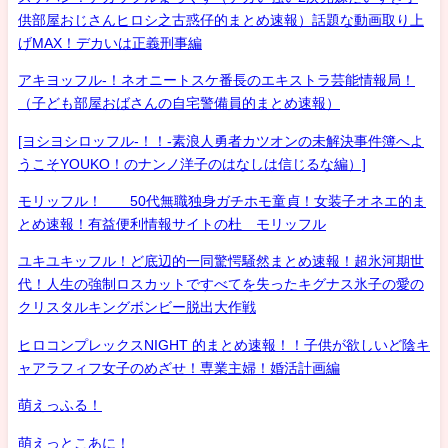
供部屋おじさんヒロシ之古惑仔的まとめ速報）話題な動画取り上
げMAX！デカいは正義刑事編
アキヨッフル-！ネオニートスケ番長のエキストラ芸能情報局！
（子ども部屋おばさんの自宅警備員的まとめ速報）
[ヨシヨシロッフル-！！-素浪人勇者カツオンの未解決事件簿へよ
うこそYOUKO！のナンノ洋子のはなしは信じるな編）]
モリッフル！ 50代無職独身ガチホモ童貞！女装子オネエ的ま
とめ速報！有益便利情報サイトの杜 モリッフル
ユキユキッフル！ど底辺的一同驚愕騒然まとめ速報！超氷河期世
代！人生の強制ロスカットですべてを失ったキグナス氷子の愛の
クリスタルキングボンビー脱出大作戦
ヒロコンプレックスNIGHT 的まとめ速報！！子供が欲しいど陰キ
ャアラフィフ女子のめざせ！専業主婦！婚活計画編
萌えっふる！
萌えっとこあに！