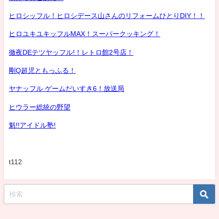
ヒロシッフル！ヒロシデース山さんのリフォームひとりDIY！！
ヒロユキユキッフルMAX！スーパークッキング！
徹夜DEテツヤッフル!！レトロ館2号店！
剛Q超児ともっふる！
ヤナッフル ゲームだいすき6！放送局
ヒウラー総統の野望
魁!!アイドル塾!
t112