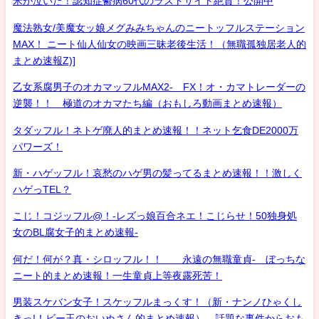
米が泣いた！認知症鬱病60代のラストサイト絶賛！公開中
魔法熟女/美魔女ッ娘メグみみちゃんのニートッフルステーション
MAX！ ニート仙人仙女の映画三昧老後生活！（無職孤独居老人的
まとめ速報Z)]
乙女系腐男子のオカマッフルMAX2- FX！オ・カマトレーダーの
逆襲！！ 極道のオカマたち編（おもしろ動画まとめ速報）
タダッフル！ネトゲ廃人的まとめ速報！！ネット乞食DE2000万
パワーズ！
新・ハゲッフル！哀愁のハゲ男の髪ってるまとめ速報！！激しく
ハゲっTEL？
こじ！コジッフル@！-レズっ娘百合ネエ！こじらせ！50独身処
女のBL腐女子的まとめ速報-
何だ！何が？真・シロッフル！！ 永遠の無職童貞- ぼっちな
ニート的まとめ速報！一生童貞上等夜露死苦！
男装スケバン女子！スケッフルまっくす！（新・ナンノひゃくし
きっ!！ビー玉のおいぬさん的まとめ速報） 話題な事件からおも