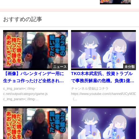
おすすめの記事
ニュース
未分類
【画像】バレンタインデー用に
TKO木本武宏氏、投資トラブル
生チョコ作ったけど全然きれい
で事務所解雇の危機。負債1億円
に出来なくてワロタ
超の詐欺的事業への関与疑惑が
c_img_param=; //img-
チャンネル登録はコチラ
c.net/output/category/game.js
https://www.youtube.com/channel/UCyM3D
物議を醸している。#TKO#借金#
c_img_param=; //img-...
《...
木下隆行#木本武宏#詐欺#ジャッ
キーニュース#shorts