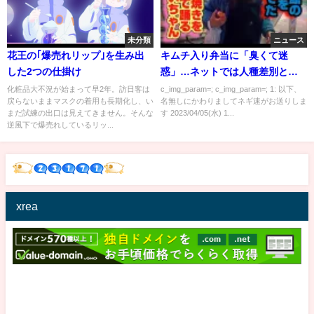
未分類
ニュース
花王の｢爆売れリップ｣を生み出
キムチ入り弁当に「臭くて迷
した2つの仕掛け
惑」…ネットでは人種差別と非
難の声
化粧品大不況が始まって早2年。訪日客は
c_img_param=; c_img_param=; 1: 以下、
戻らないままマスクの着用も長期化し、い
名無しにかわりましてネギ速がお送りしま
まだ試練の出口は見えてきません。そんな
す 2023/04/05(水) 1...
逆風下で爆売れしているリッ...
xrea