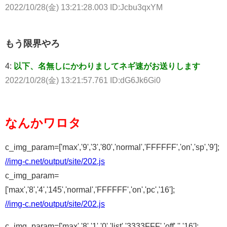
2022/10/28(金) 13:21:28.003 ID:Jcbu3qxYM
もう限界やろ
4:
以下、名無しにかわりましてネギ速がお送りします
2022/10/28(金) 13:21:57.761 ID:dG6Jk6Gi0
なんかワロタ
c_img_param=['max','9','3','80','normal','FFFFFF','on','sp','9'];
//img-c.net/output/site/202.js
c_img_param=
['max','8','4','145','normal','FFFFFF','on','pc','16'];
//img-c.net/output/site/202.js
c_img_param=['max','8','1','0','list','3333FFF','off','','16'];