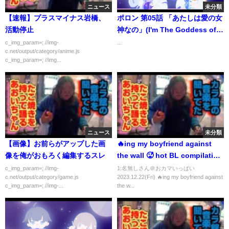
ニュース
未分類
【速報】プラスマイナス岩橋、
ポロン 第05話 「あたしは愛の女
活動停止
神なの」(I'm The Goddess of
Love!)
c_img_param=; //img-
...
c.net/output/category/anime.js
c_img_param=; //img...
ニュース
未分類
【画像】お前らがアップした画
🔥ing my boyfriend against
像を俺がおもろく編集するスレ
the wall 🥵 hot BL compilation
💋 #bl #gay #couple
c_img_param=; //img-
1:名無しさん＠おカマいっぱい
c.net/output/category/game.js
2023.12.22(Fri) 🔥ing my boyfriend against
c_img_param=; //img-...
the w...