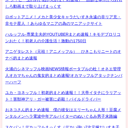
しろ動画まで取り上げまっくす
ロボットアニメ！メカと美少女キャラだいすき永遠の非リア充・
非モテ星人 ！あらゆるマニアの為のマニアックサイト
ハルッフル-専業主夫的YOUTUBERまとめ速報！キモデブロリコ
ンおたく！初老人の介護生活！激動の1750日
アニゲタレスト（元祖！アニメッフル） ひきこもりニートのオ
ナベ的まとめ速報
火浦のシネマッフル映画NEWS情報ポータブルの杜！オネエ管理
人オカマちゃんの鬼女的まとめ速報!オカマッフルアタックナンバ
ーハーフ
ユカ・ヨネッフル！初老的まとめ速報！！大帝イタチにラリアッ
ト！害獣神アリ・ガー被害に必殺！パイルドライバー
おネコさん的まとめ速報 僕の彼女はエリーちゃん人形！豆腐メ
ンタルメンヘラ電波中年アルバイターのぬいぐるみ男子末路編
スケバン！デカッフルまっくす（デカい強い2次元嫁だいすき子