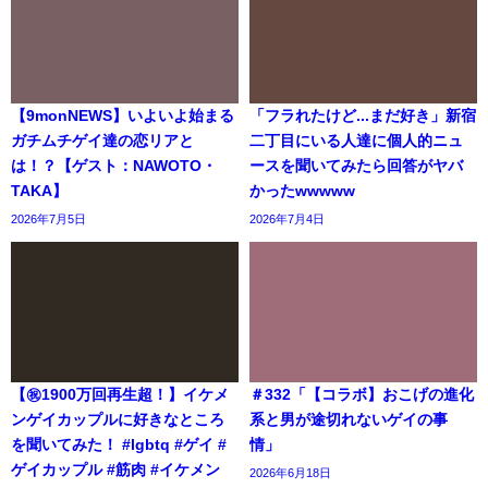
【9monNEWS】いよいよ始まる
「フラれたけど...まだ好き」新宿
ガチムチゲイ達の恋リアと
二丁目にいる人達に個人的ニュ
は！？【ゲスト：NAWOTO・
ースを聞いてみたら回答がヤバ
TAKA】
かったwwwww
2026年7月5日
2026年7月4日
【㊗️1900万回再生超！】イケメ
＃332「【コラボ】おこげの進化
ンゲイカップルに好きなところ
系と男が途切れないゲイの事
を聞いてみた！ #lgbtq #ゲイ #
情」
ゲイカップル #筋肉 #イケメン
2026年6月18日