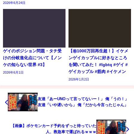
2026年6月24日
ゲイのポジション問題・タチ受
【㊗️1000万回再生超！】イケメ
けの分岐進化点について【ノン
ンゲイカップルに好きなところ
ケの知らない世界 #3】
を聞いてみた！ #lgbtq #ゲイ #
ゲイカップル #筋肉 #イケメン
2026年6月1日
2026年1月2日
友達「あーUNOって言ってないー！」 俺「うの！」
友達「いや遅いから」 俺「だから今言ったじゃん」
【画像】ポケモンカード予約をずっと待っていた
人、救急車で運ばれるｗｗｗ