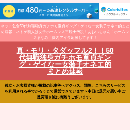
ネット乞食50代無職独身ガチホモ童貞ギング・ゲイなー女装子オネエ的まと
め速報！ネトゲ廃人は女子ホームレス三銃士伝説！あおいちゃん！ホームレ
スまなみ！愛内アイラ応援してます！
真・モリ・タダッフル2！！50
代無職独身ガチホモ童貞ギン
グ・ゲイなー女装子オネエ的
まとめ速報
孤立＜お客様皆様が掲載の記事等へアクセス、閲覧、こちらのサービス
を利用される事でかろうじて運営できています＞本日は足元が悪い中ご
足労頂き誠に有難うございます。