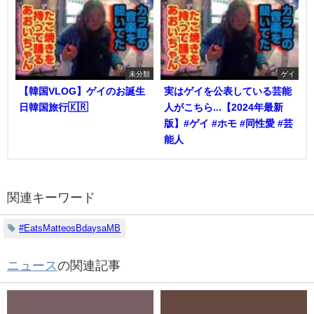
未分類
ゲイ
【韓国VLOG】ゲイのお誕生
実はゲイを公表している芸能
日韓国旅行🇰🇷
人がこちら...【2024年最新
版】#ゲイ #ホモ #同性愛 #芸
能人
関連キーワード
#EatsMatteosBdaysaMB
ニュース
の関連記事