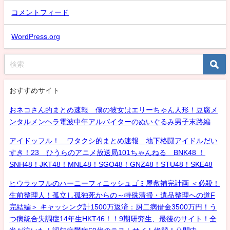
コメントフィード
WordPress.org
おすすめサイト
おネコさん的まとめ速報 僕の彼女はエリーちゃん人形！豆腐メ
ンタルメンヘラ電波中年アルバイターのぬいぐるみ男子末路編
アイドッフル！ ワタクシ的まとめ速報 地下格闘アイドルだい
すき！23 ひうらのアニメ放送局101ちゃんねる BNK48 ！
SNH48！JKT48！MNL48！SGO48！GNZ48！STU48！SKE48
ヒウラッフルのハーニーフィニッシュゴミ屋敷補完計画 ＜必殺！
生前整理人！孤立し孤独死からの～特殊清掃・遺品整理への道F
完結編＞ キャッシング計1500万返済：厨二病借金3500万円！う
つ病統合失調症14年生HKT46！！9期研究生、最後のサイト！全