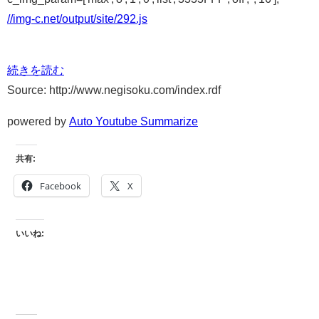
//img-c.net/output/site/292.js
続きを読む
Source: http://www.negisoku.com/index.rdf
powered by
Auto Youtube Summarize
共有:
Facebook
X
いいね: