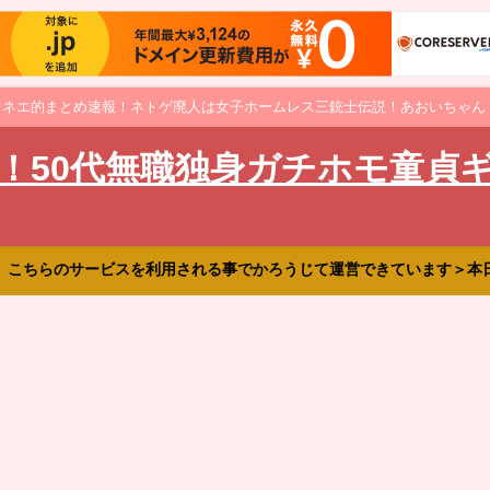
オネエ的まとめ速報！ネトゲ廃人は女子ホームレス三銃士伝説！あおいちゃん
！50代無職独身ガチホモ童貞
、こちらのサービスを利用される事でかろうじて運営できています＞本