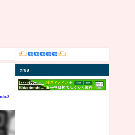
xrea
iroko3