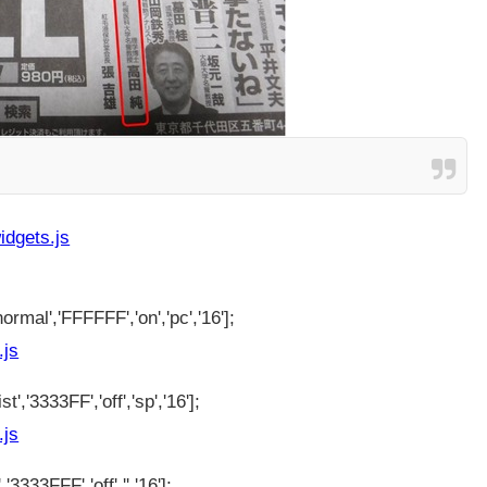
idgets.js
ormal','FFFFFF','on','pc','16'];
.js
t','3333FF','off','sp','16'];
.js
'3333FFF','off','','16'];