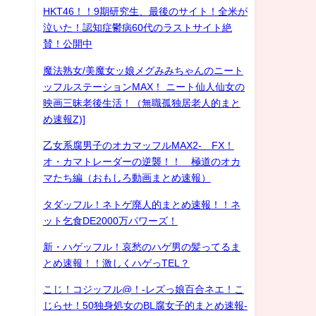
HKT46！！9期研究生、最後のサイト！全米が
泣いた！認知症鬱病60代のラストサイト絶
賛！公開中
魔法熟女/美魔女ッ娘メグみみちゃんのニート
ッフルステーションMAX！ ニート仙人仙女の
映画三昧老後生活！（無職孤独居老人的まと
め速報Z)]
乙女系腐男子のオカマッフルMAX2- FX！
オ・カマトレーダーの逆襲！！ 極道のオカ
マたち編（おもしろ動画まとめ速報）
タダッフル！ネトゲ廃人的まとめ速報！！ネ
ット乞食DE2000万パワーズ！
新・ハゲッフル！哀愁のハゲ男の髪ってるま
とめ速報！！激しくハゲっTEL？
こじ！コジッフル@！-レズっ娘百合ネエ！こ
じらせ！50独身処女のBL腐女子的まとめ速報-