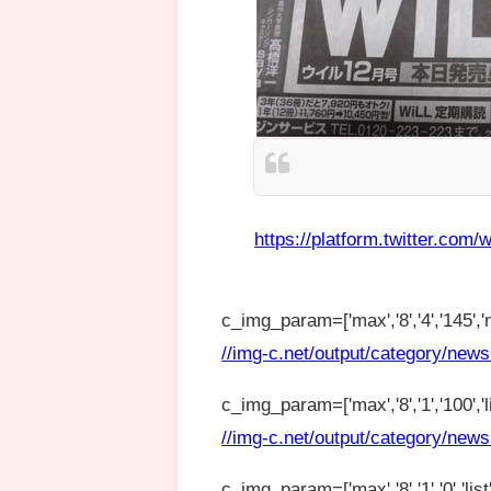
https://platform.twitter.com/w
c_img_param=['max','8','4','145','n
//img-c.net/output/category/news
c_img_param=['max','8','1','100','lis
//img-c.net/output/category/news
c_img_param=['max','8','1','0','list',