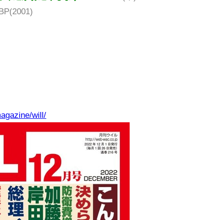
BP(2001)
！
agazine/will/