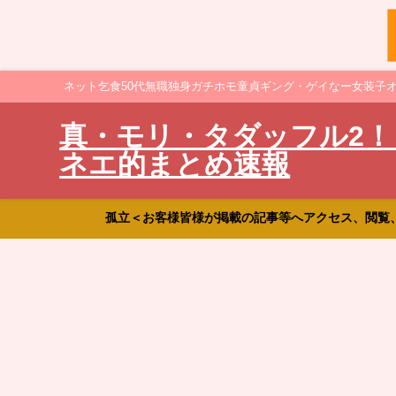
ネット乞食50代無職独身ガチホモ童貞ギング・ゲイなー女装子
真・モリ・タダッフル2！
ネエ的まとめ速報
孤立＜お客様皆様が掲載の記事等へアクセス、閲覧