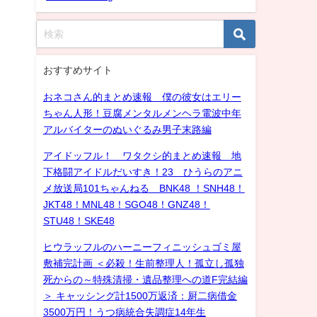
おすすめサイト
おネコさん的まとめ速報 僕の彼女はエリー
ちゃん人形！豆腐メンタルメンヘラ電波中年
アルバイターのぬいぐるみ男子末路編
アイドッフル！ ワタクシ的まとめ速報 地
下格闘アイドルだいすき！23 ひうらのアニ
メ放送局101ちゃんねる BNK48 ！SNH48！
JKT48！MNL48！SGO48！GNZ48！
STU48！SKE48
ヒウラッフルのハーニーフィニッシュゴミ屋
敷補完計画 ＜必殺！生前整理人！孤立し孤独
死からの～特殊清掃・遺品整理への道F完結編
＞ キャッシング計1500万返済：厨二病借金
3500万円！うつ病統合失調症14年生