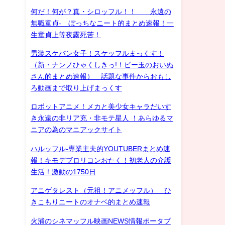
何だ！何が？真・シロッフル！！ 永遠の
無職童貞- ぼっちなニート的まとめ速報！一
生童貞上等夜露死苦！
男装スケバン女子！スケッフルまっくす！
（新・ナンノひゃくしきっ!！ビー玉のおいぬ
さん的まとめ速報） 話題な事件からおもし
ろ動画まで取り上げまっくす
ロボットアニメ！メカと美少女キャラだいす
き永遠の非リア充・非モテ星人 ！あらゆるマ
ニアの為のマニアックサイト
ハルッフル-専業主夫的YOUTUBERまとめ速
報！キモデブロリコンおたく！初老人の介護
生活！激動の1750日
アニゲタレスト（元祖！アニメッフル） ひ
きこもりニートのオナベ的まとめ速報
火浦のシネマッフル映画NEWS情報ポータブ