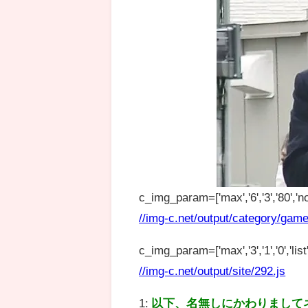
c_img_param=['max','6','3','80','no
//img-c.net/output/category/game
c_img_param=['max','3','1','0','list',
//img-c.net/output/site/292.js
1:
以下、名無しにかわりまして