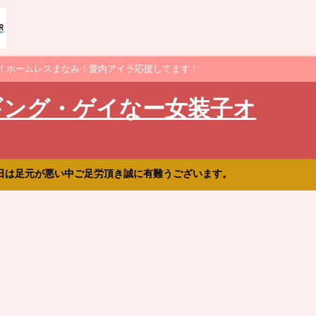
！ホームレスまなみ！愛内アイラ応援してます！
ギング・ゲイなー女装子オ
日は足元が悪い中ご足労頂き誠に有難うございます。