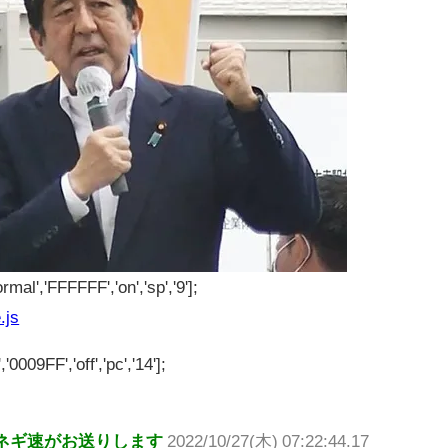
rmal','FFFFFF','on','sp','9'];
.js
'0009FF','off','pc','14'];
ネギ速がお送りします
2022/10/27(木) 07:22:44.17