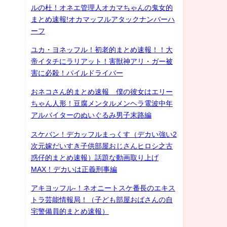
ルの杜！オネエ管理人オカマちゃんの鬼女的
まとめ速報!オカマッフルアタックナンバーハ
ーフ
ユカ・ヨネッフル！初老的まとめ速報！！大
帝イタチにラリアット！害獣神アリ・ガー被
害に必殺！パイルドライバー
おネコさん的まとめ速報 僕の彼女はエリー
ちゃん人形！豆腐メンタルメンヘラ電波中年
アルバイターのぬいぐるみ男子末路編
スケバン！デカッフルまっくす（デカい強い2
次元嫁だいすき子供部屋おじさんヒロシ之古
惑仔的まとめ速報）話題な動画取り上げ
MAX！デカいは正義刑事編
アキヨッフル-！ネオニートスケ番長のエキス
トラ芸能情報局！（子ども部屋おばさんの自
宅警備員的まとめ速報）