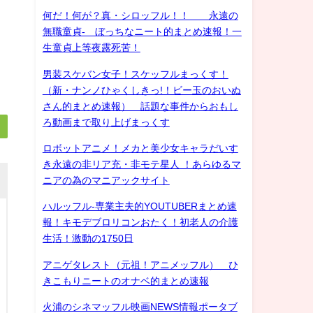
何だ！何が？真・シロッフル！！ 永遠の
無職童貞- ぼっちなニート的まとめ速報！一
生童貞上等夜露死苦！
男装スケバン女子！スケッフルまっくす！
（新・ナンノひゃくしきっ!！ビー玉のおいぬ
さん的まとめ速報） 話題な事件からおもし
ろ動画まで取り上げまっくす
ロボットアニメ！メカと美少女キャラだいす
き永遠の非リア充・非モテ星人 ！あらゆるマ
ニアの為のマニアックサイト
ハルッフル-専業主夫的YOUTUBERまとめ速
報！キモデブロリコンおたく！初老人の介護
生活！激動の1750日
アニゲタレスト（元祖！アニメッフル） ひ
きこもりニートのオナベ的まとめ速報
火浦のシネマッフル映画NEWS情報ポータブ