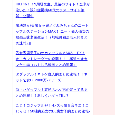
HKT46！！9期研究生、最後のサイト！全米が
泣いた！認知症鬱病60代のラストサイト絶
賛！公開中
魔法熟女/美魔女ッ娘メグみみちゃんのニート
ッフルステーションMAX！ ニート仙人仙女の
映画三昧老後生活！（無職孤独居老人的まと
め速報Z)]
乙女系腐男子のオカマッフルMAX2- FX！
オ・カマトレーダーの逆襲！！ 極道のオカ
マたち編（おもしろ動画まとめ速報）
タダッフル！ネトゲ廃人的まとめ速報！！ネ
ット乞食DE2000万パワーズ！
新・ハゲッフル！哀愁のハゲ男の髪ってるま
とめ速報！！激しくハゲっTEL？
こじ！コジッフル@！-レズっ娘百合ネエ！こ
じらせ！50独身処女のBL腐女子的まとめ速報-