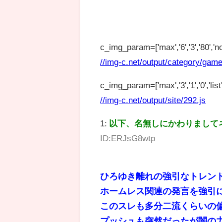
c_img_param=['max','6','3','80','no
//img-c.net/output/category/game
c_img_param=['max','3','1','0','list',
//img-c.net/output/site/292.js
1:
以下、名無しにかわりまして
ID:ERJsG8wtp
ひろゆき離れの強引なトレン
ホームレス関連の発言を強引に
このスレも多分二流くらいの
プッシュも突然だったが闇の