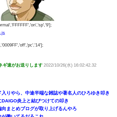
rmal','FFFFFF','on','sp','9'];
.js
'0009FF','off','pc','14'];
ネギ速がお送りします
2022/10/26(水) 16:02:42.32
ド入りやら、中途半端な雑誌や著名人のひろゆき叩き
DAIGO炎上と結びつけての叩き
偏向まとめブログが取り上げるんやろ
力が働いてるだろこれ