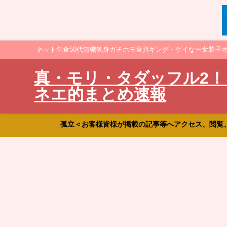
ネット乞食50代無職独身ガチホモ童貞ギング・ゲイなー女装子
真・モリ・タダッフル2！
ネエ的まとめ速報
孤立＜お客様皆様が掲載の記事等へアクセス、閲覧