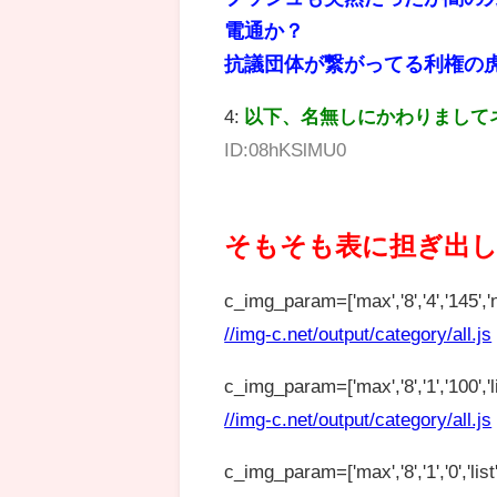
電通か？
抗議団体が繋がってる利権の
4:
以下、名無しにかわりまして
ID:08hKSlMU0
そもそも表に担ぎ出
c_img_param=['max','8','4','145','n
//img-c.net/output/category/all.js
c_img_param=['max','8','1','100','lis
//img-c.net/output/category/all.js
c_img_param=['max','8','1','0','list',