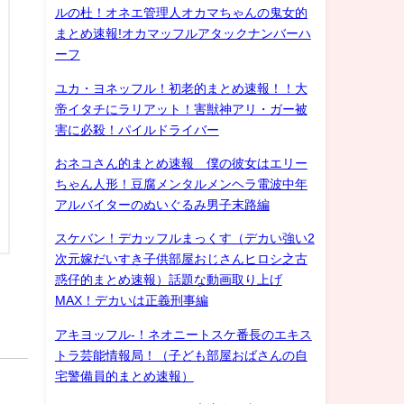
ルの杜！オネエ管理人オカマちゃんの鬼女的
まとめ速報!オカマッフルアタックナンバーハ
ーフ
ユカ・ヨネッフル！初老的まとめ速報！！大
帝イタチにラリアット！害獣神アリ・ガー被
害に必殺！パイルドライバー
おネコさん的まとめ速報 僕の彼女はエリー
ちゃん人形！豆腐メンタルメンヘラ電波中年
アルバイターのぬいぐるみ男子末路編
スケバン！デカッフルまっくす（デカい強い2
次元嫁だいすき子供部屋おじさんヒロシ之古
惑仔的まとめ速報）話題な動画取り上げ
MAX！デカいは正義刑事編
アキヨッフル-！ネオニートスケ番長のエキス
トラ芸能情報局！（子ども部屋おばさんの自
宅警備員的まとめ速報）