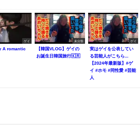
ゲイ
未分類
ゲイ
y A romantic
【韓国VLOG】ゲイの
実はゲイを公表してい
お誕生日韓国旅行🇰🇷
る芸能人がこちら...
【2024年最新版】#ゲ
イ #ホモ #同性愛 #芸能
人