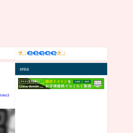
xrea
iroko3