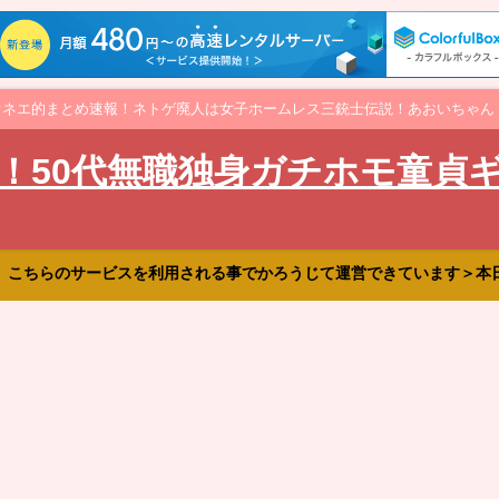
オネエ的まとめ速報！ネトゲ廃人は女子ホームレス三銃士伝説！あおいちゃん
！50代無職独身ガチホモ童貞
、こちらのサービスを利用される事でかろうじて運営できています＞本