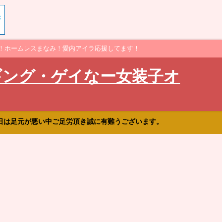
！ホームレスまなみ！愛内アイラ応援してます！
ギング・ゲイなー女装子オ
日は足元が悪い中ご足労頂き誠に有難うございます。