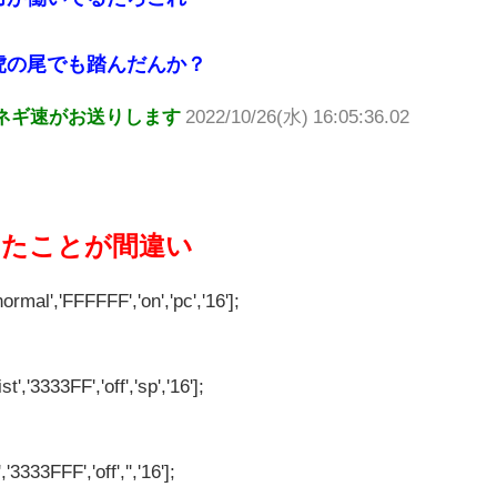
虎の尾でも踏んだんか？
ネギ速がお送りします
2022/10/26(水) 16:05:36.02
したことが間違い
ormal','FFFFFF','on','pc','16'];
t','3333FF','off','sp','16'];
'3333FFF','off','','16'];