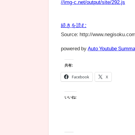
//img-c.net/output/site/292.js
続きを読む
Source: http://www.negisoku.com
powered by
Auto Youtube Summa
共有:
Facebook
X
いいね: