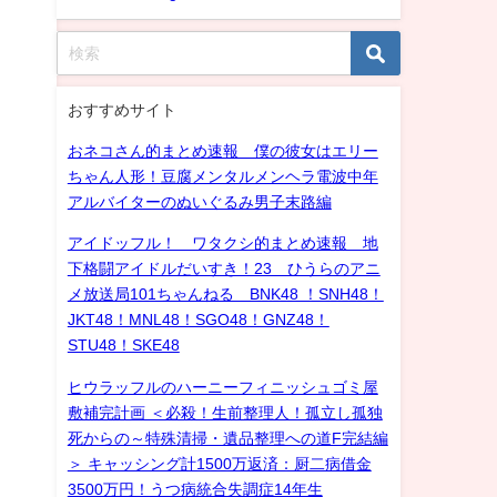
おすすめサイト
おネコさん的まとめ速報 僕の彼女はエリー
ちゃん人形！豆腐メンタルメンヘラ電波中年
アルバイターのぬいぐるみ男子末路編
アイドッフル！ ワタクシ的まとめ速報 地
下格闘アイドルだいすき！23 ひうらのアニ
メ放送局101ちゃんねる BNK48 ！SNH48！
JKT48！MNL48！SGO48！GNZ48！
STU48！SKE48
ヒウラッフルのハーニーフィニッシュゴミ屋
敷補完計画 ＜必殺！生前整理人！孤立し孤独
死からの～特殊清掃・遺品整理への道F完結編
＞ キャッシング計1500万返済：厨二病借金
3500万円！うつ病統合失調症14年生