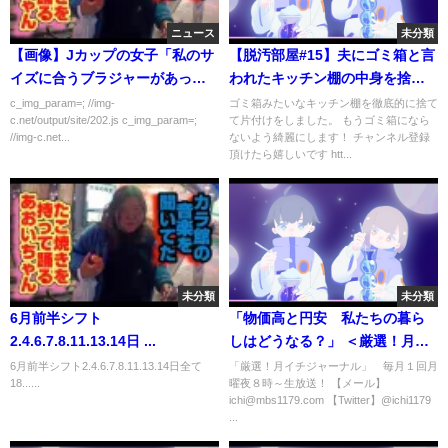
ニュース
未分類
【画像】Jカップの女子「私のサ
【脱汚部屋#15】夫にゴミ箱と言
イズに合うブラジャーがあっ
われたキッチン棚の中身を捨て
た！」ﾊﾟｼｬ
まくる｜捨て活｜片付け
c_img_param=; //img-
ゴミ箱みたいなキッチン棚を徹底的に捨て
c.net/output/site/202.js c_img_param=;
て片付けをしました。 もうゴミ箱になら
//img-c.net...
ないよう綺麗にします！ チャンネル登録
頂けたら嬉しいです htt...
未分類
未分類
6月前半シフト
「物価高と円安 私たちの暮ら
2.4.6.7.8.11.13.14日 ...
しはどうなる？」 ＜厳選！月イ
チジャーナル 2022.06.27放送＞
6月前半シフト2.4.6.7.8.11.13.14日全て
「厳選！月イチジャーナル」 毎月１回月
18......
曜夜８時～生放送！ 【メール】
ichi@mbs1179.com 【Twitter】@ichi1179
...