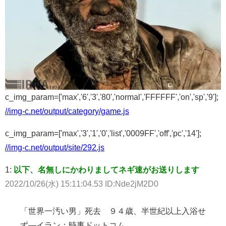
c_img_param=['max','6','3','80','normal','FFFFFF','on','sp','9'];
//img-c.net/output/category/game.js
c_img_param=['max','3','1','0','list','0009FF','off','pc','14'];
//img-c.net/output/site/292.js
1:
以下、名無しにかわりましてネギ速がお送りします
2022/10/26(水) 15:11:04.53 ID:Nde2jM2D0
「世界一汚い男」死去 ９４歳、半世紀以上入浴せ
ず―イラン：時事ドットコム