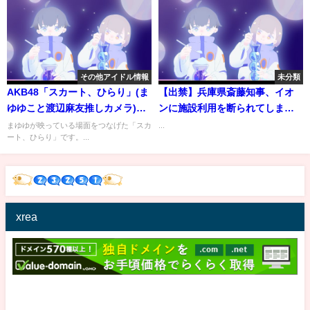
その他アイドル情報
未分類
AKB48「スカート、ひらり」(ま
【出禁】兵庫県斎藤知事、イオ
ゆゆこと渡辺麻友推しカメラ)
ンに施設利用を断られてしまう #
[ksrhyde]
兵庫 #斎藤元彦 #ニュース
まゆゆが映っている場面をつなげた「スカ
...
ート、ひらり」です。...
#news #兵庫県 #兵庫県知事 #政
治 #話題 #炎上
xrea