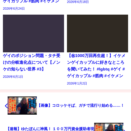
ゲイカップル #筋肉 #イケメン
2026年6月18日
2026年6月24日
ゲイのポジション問題・タチ受
【㊗️1000万回再生超！】イケメ
けの分岐進化点について【ノン
ンゲイカップルに好きなところ
ケの知らない世界 #3】
を聞いてみた！ #lgbtq #ゲイ #
ゲイカップル #筋肉 #イケメン
2026年6月1日
2026年1月2日
【画像】コロッケそば、ガチで流行り始める……！
【速報】ゆたぼんに神風！ １００万円資金援助者現