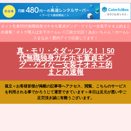
ネット乞食50代無職独身ガチホモ童貞ギング・ゲイなー女装子オネエ的まと
め速報！ネトゲ廃人は女子ホームレス三銃士伝説！あおいちゃん！ホームレ
スまなみ！愛内アイラ応援してます！
真・モリ・タダッフル2！！50
代無職独身ガチホモ童貞ギン
グ・ゲイなー女装子オネエ的
まとめ速報
孤立＜お客様皆様が掲載の記事等へアクセス、閲覧、こちらのサービス
を利用される事でかろうじて運営できています＞本日は足元が悪い中ご
足労頂き誠に有難うございます。