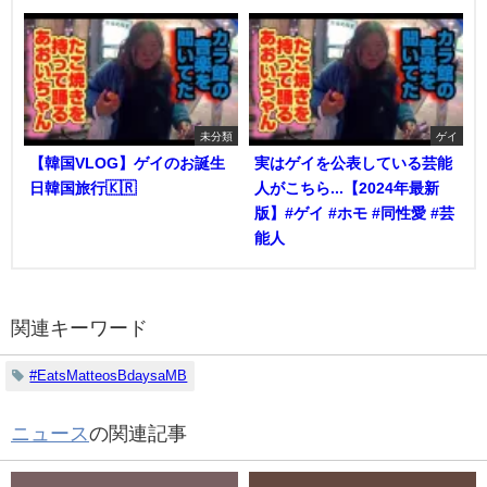
未分類
ゲイ
【韓国VLOG】ゲイのお誕生
実はゲイを公表している芸能
日韓国旅行🇰🇷
人がこちら...【2024年最新
版】#ゲイ #ホモ #同性愛 #芸
能人
関連キーワード
#EatsMatteosBdaysaMB
ニュース
の関連記事