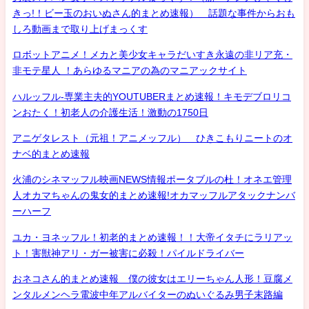
きっ!！ビー玉のおいぬさん的まとめ速報） 話題な事件からおも
しろ動画まで取り上げまっくす
ロボットアニメ！メカと美少女キャラだいすき永遠の非リア充・
非モテ星人 ！あらゆるマニアの為のマニアックサイト
ハルッフル-専業主夫的YOUTUBERまとめ速報！キモデブロリコ
ンおたく！初老人の介護生活！激動の1750日
アニゲタレスト（元祖！アニメッフル） ひきこもりニートのオ
ナベ的まとめ速報
火浦のシネマッフル映画NEWS情報ポータブルの杜！オネエ管理
人オカマちゃんの鬼女的まとめ速報!オカマッフルアタックナンバ
ーハーフ
ユカ・ヨネッフル！初老的まとめ速報！！大帝イタチにラリアッ
ト！害獣神アリ・ガー被害に必殺！パイルドライバー
おネコさん的まとめ速報 僕の彼女はエリーちゃん人形！豆腐メ
ンタルメンヘラ電波中年アルバイターのぬいぐるみ男子末路編