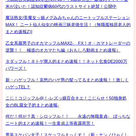
米が泣いた！認知症鬱病60代のラストサイト絶賛！公開中
魔法熟女/美魔女ッ娘メグみみちゃんのニートッフルステーション
MAX！ ニート仙人仙女の映画三昧老後生活！（無職孤独居老人的
まとめ速報Z)]
乙女系腐男子のオカマッフルMAX2- FX！オ・カマトレーダーの
逆襲！！ 極道のオカマたち編（おもしろ動画まとめ速報）
タダッフル！ネトゲ廃人的まとめ速報！！ネット乞食DE2000万
パワーズ！
新・ハゲッフル！哀愁のハゲ男の髪ってるまとめ速報！！激しく
ハゲっTEL？
こじ！コジッフル@！-レズっ娘百合ネエ！こじらせ！50独身処
女のBL腐女子的まとめ速報-
何だ！何が？真・シロッフル！！ 永遠の無職童貞- ぼっちな
ニート的まとめ速報！一生童貞上等夜露死苦！
男装スケバン女子！スケッフルまっくす！（新・ナンノひゃくし