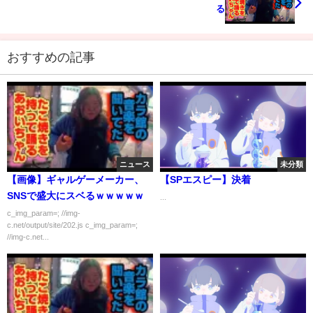
る
おすすめの記事
ニュース
未分類
【画像】ギャルゲーメーカー、
【SPエスピー】決着
SNSで盛大にスベるｗｗｗｗｗ
...
c_img_param=; //img-
c.net/output/site/202.js c_img_param=;
//img-c.net...