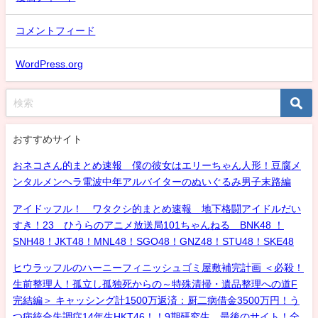
コメントフィード
WordPress.org
おすすめサイト
おネコさん的まとめ速報 僕の彼女はエリーちゃん人形！豆腐メ
ンタルメンヘラ電波中年アルバイターのぬいぐるみ男子末路編
アイドッフル！ ワタクシ的まとめ速報 地下格闘アイドルだい
すき！23 ひうらのアニメ放送局101ちゃんねる BNK48 ！
SNH48！JKT48！MNL48！SGO48！GNZ48！STU48！SKE48
ヒウラッフルのハーニーフィニッシュゴミ屋敷補完計画 ＜必殺！
生前整理人！孤立し孤独死からの～特殊清掃・遺品整理への道F
完結編＞ キャッシング計1500万返済：厨二病借金3500万円！う
つ病統合失調症14年生HKT46！！9期研究生、最後のサイト！全