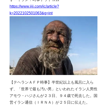
https://www.jiji.com/jc/article?
k=2022102501063&g=int
【テヘランＡＦＰ時事】半世紀以上も風呂に入ら
ず、「世界で最も汚い男」といわれたイラン人男性
アモウ・ハジさんが２３日、９４歳で死去した。国
営イラン通信（ＩＲＮＡ）が２５日に伝えた。