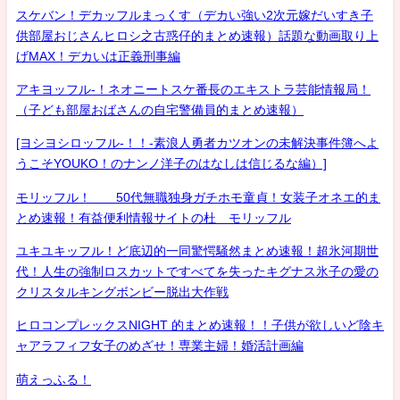
スケバン！デカッフルまっくす（デカい強い2次元嫁だいすき子
供部屋おじさんヒロシ之古惑仔的まとめ速報）話題な動画取り上
げMAX！デカいは正義刑事編
アキヨッフル-！ネオニートスケ番長のエキストラ芸能情報局！
（子ども部屋おばさんの自宅警備員的まとめ速報）
[ヨシヨシロッフル-！！-素浪人勇者カツオンの未解決事件簿へよ
うこそYOUKO！のナンノ洋子のはなしは信じるな編）]
モリッフル！ 50代無職独身ガチホモ童貞！女装子オネエ的ま
とめ速報！有益便利情報サイトの杜 モリッフル
ユキユキッフル！ど底辺的一同驚愕騒然まとめ速報！超氷河期世
代！人生の強制ロスカットですべてを失ったキグナス氷子の愛の
クリスタルキングボンビー脱出大作戦
ヒロコンプレックスNIGHT 的まとめ速報！！子供が欲しいど陰キ
ャアラフィフ女子のめざせ！専業主婦！婚活計画編
萌えっふる！