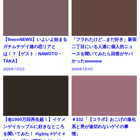
【9monNEWS】いよいよ始まる
「フラれたけど...まだ好き」新宿
ガチムチゲイ達の恋リアと
二丁目にいる人達に個人的ニュ
は！？【ゲスト：NAWOTO・
ースを聞いてみたら回答がヤバ
TAKA】
かったwwwww
2026年7月5日
2026年7月4日
【㊗️1900万回再生超！】イケメ
＃332「【コラボ】おこげの進化
ンゲイカップルに好きなところ
系と男が途切れないゲイの事
を聞いてみた！ #lgbtq #ゲイ #
情」