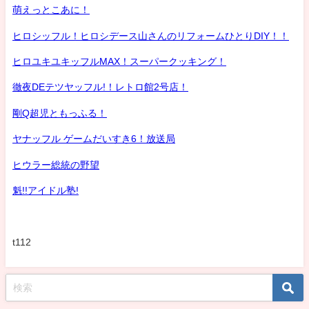
萌えっとこあに！
ヒロシッフル！ヒロシデース山さんのリフォームひとりDIY！！
ヒロユキユキッフルMAX！スーパークッキング！
徹夜DEテツヤッフル!！レトロ館2号店！
剛Q超児ともっふる！
ヤナッフル ゲームだいすき6！放送局
ヒウラー総統の野望
魁!!アイドル塾!
t112