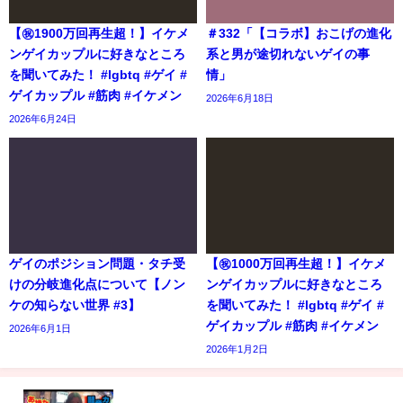
【㊗️1900万回再生超！】イケメ
＃332「【コラボ】おこげの進化
ンゲイカップルに好きなところ
系と男が途切れないゲイの事
を聞いてみた！ #lgbtq #ゲイ #
情」
ゲイカップル #筋肉 #イケメン
2026年6月18日
2026年6月24日
ゲイのポジション問題・タチ受
【㊗️1000万回再生超！】イケメ
けの分岐進化点について【ノン
ンゲイカップルに好きなところ
ケの知らない世界 #3】
を聞いてみた！ #lgbtq #ゲイ #
ゲイカップル #筋肉 #イケメン
2026年6月1日
2026年1月2日