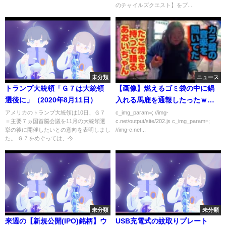
のチャイルズクエスト】をプ...
未分類
ニュース
トランプ大統領「Ｇ７は大統領
【画像】燃えるゴミ袋の中に鍋
選後に」（2020年8月11日）
入れる馬鹿を通報したったｗｗ
ｗｗｗ
アメリカのトランプ大統領は10日、Ｇ７
c_img_param=; //img-
＝主要７ヵ国首脳会議を11月の大統領選
c.net/output/site/202.js c_img_param=;
挙の後に開催したいとの意向を表明しまし
//img-c.net...
た。 Ｇ７をめぐっては、今...
未分類
未分類
来週の【新規公開(IPO)銘柄】ウ
USB充電式の蚊取りプレート