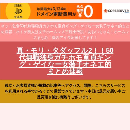
ネット乞食50代無職独身ガチホモ童貞ギング・ゲイなー女装子オネエ的まと
め速報！ネトゲ廃人は女子ホームレス三銃士伝説！あおいちゃん！ホームレ
スまなみ！愛内アイラ応援してます！
真・モリ・タダッフル2！！50
代無職独身ガチホモ童貞ギン
グ・ゲイなー女装子オネエ的
まとめ速報
孤立＜お客様皆様が掲載の記事等へアクセス、閲覧、こちらのサービス
を利用される事でかろうじて運営できています＞本日は足元が悪い中ご
足労頂き誠に有難うございます。