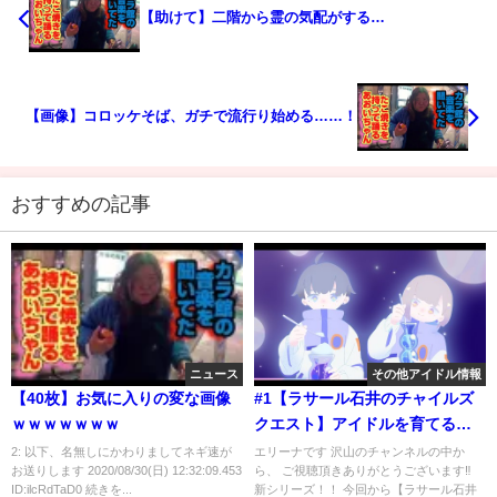
【助けて】二階から霊の気配がする…
【画像】コロッケそば、ガチで流行り始める……！
おすすめの記事
ニュース
その他アイドル情報
【40枚】お気に入りの変な画像
#1【ラサール石井のチャイルズ
ｗｗｗｗｗｗｗ
クエスト】アイドルを育てるの
も波乱万丈！【FC/レトロゲーム/
2: 以下、名無しにかわりましてネギ速が
エリーナです 沢山のチャンネルの中か
お送りします 2020/08/30(日) 12:32:09.453
ら、 ご視聴頂きありがとうございます‼
バカゲー】
ID:ilcRdTaD0 続きを...
新シリーズ！！ 今回から【ラサール石井