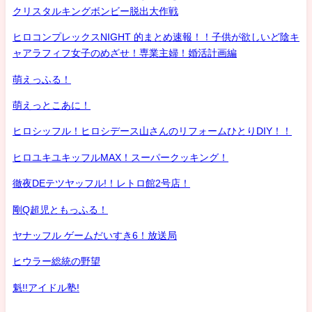
クリスタルキングボンビー脱出大作戦
ヒロコンプレックスNIGHT 的まとめ速報！！子供が欲しいど陰キ
ャアラフィフ女子のめざせ！専業主婦！婚活計画編
萌えっふる！
萌えっとこあに！
ヒロシッフル！ヒロシデース山さんのリフォームひとりDIY！！
ヒロユキユキッフルMAX！スーパークッキング！
徹夜DEテツヤッフル!！レトロ館2号店！
剛Q超児ともっふる！
ヤナッフル ゲームだいすき6！放送局
ヒウラー総統の野望
魁!!アイドル塾!