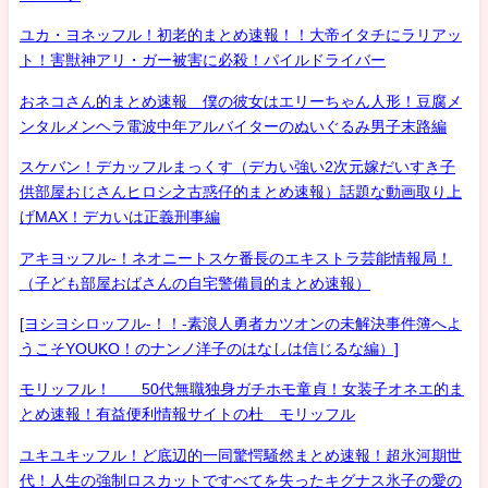
ユカ・ヨネッフル！初老的まとめ速報！！大帝イタチにラリアッ
ト！害獣神アリ・ガー被害に必殺！パイルドライバー
おネコさん的まとめ速報 僕の彼女はエリーちゃん人形！豆腐メ
ンタルメンヘラ電波中年アルバイターのぬいぐるみ男子末路編
スケバン！デカッフルまっくす（デカい強い2次元嫁だいすき子
供部屋おじさんヒロシ之古惑仔的まとめ速報）話題な動画取り上
げMAX！デカいは正義刑事編
アキヨッフル-！ネオニートスケ番長のエキストラ芸能情報局！
（子ども部屋おばさんの自宅警備員的まとめ速報）
[ヨシヨシロッフル-！！-素浪人勇者カツオンの未解決事件簿へよ
うこそYOUKO！のナンノ洋子のはなしは信じるな編）]
モリッフル！ 50代無職独身ガチホモ童貞！女装子オネエ的ま
とめ速報！有益便利情報サイトの杜 モリッフル
ユキユキッフル！ど底辺的一同驚愕騒然まとめ速報！超氷河期世
代！人生の強制ロスカットですべてを失ったキグナス氷子の愛の