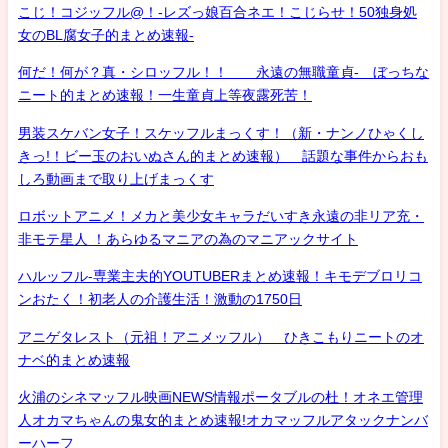
こじ！コジッフル@！-レズっ娘百合ネエ！こじらせ！50独身処
女のBL腐女子的まとめ速報-
何だ！何が？真・シロッフル！！ 永遠の無職童貞- ぼっちな
ニート的まとめ速報！一生童貞上等夜露死苦！
男装スケバン女子！スケッフルまっくす！（新・ナンノひゃくし
きっ!！ビー玉のおいぬさん的まとめ速報） 話題な事件からおも
しろ動画まで取り上げまっくす
ロボットアニメ！メカと美少女キャラだいすき永遠の非リア充・
非モテ星人 ！あらゆるマニアの為のマニアックサイト
ハルッフル-専業主夫的YOUTUBERまとめ速報！キモデブロリコ
ンおたく！初老人の介護生活！激動の1750日
アニゲタレスト（元祖！アニメッフル） ひきこもりニートのオ
ナベ的まとめ速報
火浦のシネマッフル映画NEWS情報ポータブルの杜！オネエ管理
人オカマちゃんの鬼女的まとめ速報!オカマッフルアタックナンバ
ーハーフ