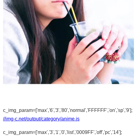
c_img_param=['max','6','3','80','normal','FFFFFF','on','sp','9'];
//img-c.net/output/category/anime.js
c_img_param=['max','3','1','0','list','0009FF','off','pc','14'];