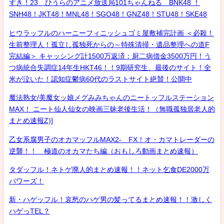
すき！23 ひうらのアニメ放送局101ちゃんねる BNK48 ！
SNH48！JKT48！MNL48！SGO48！GNZ48！STU48！SKE48
ヒウラッフルのハーニーフィニッシュゴミ屋敷補完計画 ＜必殺！
生前整理人！孤立し孤独死からの～特殊清掃・遺品整理への道F
完結編＞ キャッシング計1500万返済：厨二病借金3500万円！う
つ病統合失調症14年生HKT46！！9期研究生、最後のサイト！全
米が泣いた！認知症鬱病60代のラストサイト絶賛！公開中
魔法熟女/美魔女ッ娘メグみみちゃんのニートッフルステーション
MAX！ ニート仙人仙女の映画三昧老後生活！（無職孤独居老人的
まとめ速報Z)]
乙女系腐男子のオカマッフルMAX2- FX！オ・カマトレーダーの
逆襲！！ 極道のオカマたち編（おもしろ動画まとめ速報）
タダッフル！ネトゲ廃人的まとめ速報！！ネット乞食DE2000万
パワーズ！
新・ハゲッフル！哀愁のハゲ男の髪ってるまとめ速報！！激しく
ハゲっTEL？