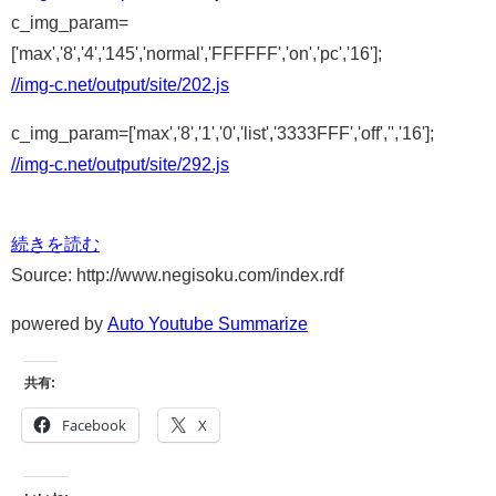
c_img_param=
['max','8','4','145','normal','FFFFFF','on','pc','16'];
//img-c.net/output/site/202.js
c_img_param=['max','8','1','0','list','3333FFF','off','','16'];
//img-c.net/output/site/292.js
続きを読む
Source: http://www.negisoku.com/index.rdf
powered by
Auto Youtube Summarize
共有:
Facebook
X