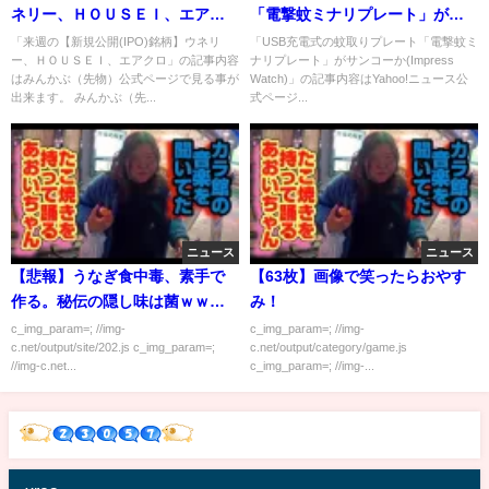
ネリー、ＨＯＵＳＥＩ、エアク
「電撃蚊ミナリプレート」がサ
ロ
ンコーか(Impress Watch)
「来週の【新規公開(IPO)銘柄】ウネリ
「USB充電式の蚊取りプレート「電撃蚊ミ
ー、ＨＯＵＳＥＩ、エアクロ」の記事内容
ナリプレート」がサンコーか(Impress
はみんかぶ（先物）公式ページで見る事が
Watch)」の記事内容はYahoo!ニュース公
出来ます。 みんかぶ（先...
式ページ...
ニュース
ニュース
【悲報】うなぎ食中毒、素手で
【63枚】画像で笑ったらおやす
作る。秘伝の隠し味は菌ｗｗｗ
み！
ｗｗ
c_img_param=; //img-
c_img_param=; //img-
c.net/output/site/202.js c_img_param=;
c.net/output/category/game.js
//img-c.net...
c_img_param=; //img-...