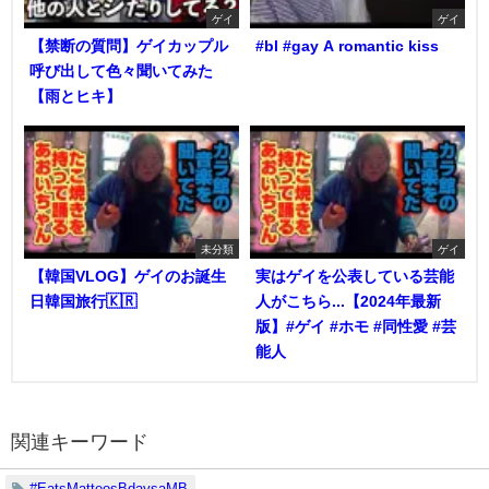
ゲイ
ゲイ
【禁断の質問】ゲイカップル
#bl #gay A romantic kiss
呼び出して色々聞いてみた
【雨とヒキ】
未分類
ゲイ
【韓国VLOG】ゲイのお誕生
実はゲイを公表している芸能
日韓国旅行🇰🇷
人がこちら...【2024年最新
版】#ゲイ #ホモ #同性愛 #芸
能人
関連キーワード
#EatsMatteosBdaysaMB