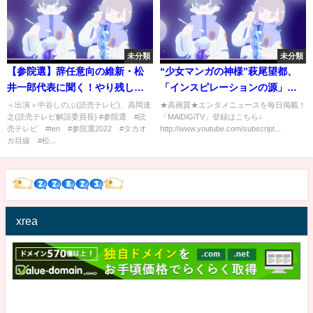
未分類
未分類
【参院選】辞任意向の維新・松
“少女マンガの神様”萩尾望都、
井一郎代表に聞く！やり残した
「インスピレーションの源」語
ことは？党の今後は？
る 「ビッグコミック」50周年
＜出演＞中谷しのぶ(読売テレビ)、高岡達
★高画質★エンタメニュースを毎日掲載！
之(読売テレビ解説委員長) #参院選 #読
「MAiDiGiTV」登録はこちら↓
メッセージ
売テレビ #ten #参院選2022 #タカオ
http://www.youtube.com/subscript...
カ目線 #松...
xrea