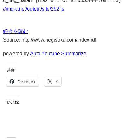
c_img_param=['max','8','1','0','list','3333FFF','off','','16'];
//img-c.net/output/site/292.js
続きを読む
Source: http://www.negisoku.com/index.rdf
powered by
Auto Youtube Summarize
共有:
Facebook
X
いいね: