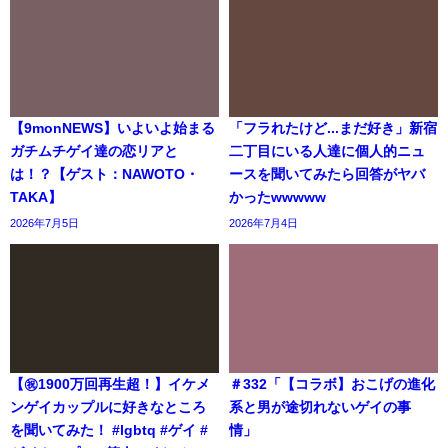
【9monNEWS】いよいよ始まる
「フラれたけど...まだ好き」新宿
ガチムチゲイ達の恋リアと
二丁目にいる人達に個人的ニュ
は！？【ゲスト：NAWOTO・
ースを聞いてみたら回答がヤバ
TAKA】
かったwwwww
2026年7月5日
2026年7月4日
【㊗️1900万回再生超！】イケメ
＃332「【コラボ】おこげの進化
ンゲイカップルに好きなところ
系と男が途切れないゲイの事
を聞いてみた！ #lgbtq #ゲイ #
情」