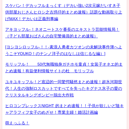
スケバン！デカッフルまっくす（デカい強い2次元嫁だいすき子
供部屋おじさんヒロシ之古惑仔的まとめ速報）話題な動画取り上
げMAX！デカいは正義刑事編
アキヨッフル-！ネオニートスケ番長のエキストラ芸能情報局！
（子ども部屋おばさんの自宅警備員的まとめ速報）
[ヨシヨシロッフル-！！-素浪人勇者カツオンの未解決事件簿へよ
うこそYOUKO！のナンノ洋子のはなしは信じるな編）]
モリッフル！ 50代無職独身ガチホモ童貞！女装子オネエ的ま
とめ速報！有益便利情報サイトの杜 モリッフル
ユキユキッフル！ど底辺的一同驚愕騒然まとめ速報！超氷河期世
代！人生の強制ロスカットですべてを失ったキグナス氷子の愛の
クリスタルキングボンビー脱出大作戦
ヒロコンプレックスNIGHT 的まとめ速報！！子供が欲しいど陰キ
ャアラフィフ女子のめざせ！専業主婦！婚活計画編
萌えっふる！