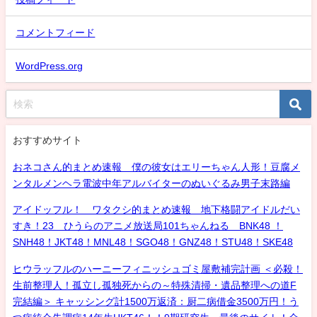
コメントフィード
WordPress.org
おすすめサイト
おネコさん的まとめ速報 僕の彼女はエリーちゃん人形！豆腐メ
ンタルメンヘラ電波中年アルバイターのぬいぐるみ男子末路編
アイドッフル！ ワタクシ的まとめ速報 地下格闘アイドルだい
すき！23 ひうらのアニメ放送局101ちゃんねる BNK48 ！
SNH48！JKT48！MNL48！SGO48！GNZ48！STU48！SKE48
ヒウラッフルのハーニーフィニッシュゴミ屋敷補完計画 ＜必殺！
生前整理人！孤立し孤独死からの～特殊清掃・遺品整理への道F
完結編＞ キャッシング計1500万返済：厨二病借金3500万円！う