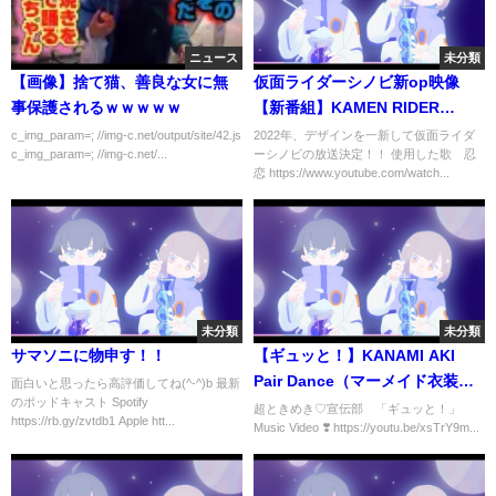
ニュース
未分類
【画像】捨て猫、善良な女に無
仮面ライダーシノビ新op映像
事保護されるｗｗｗｗｗ
【新番組】KAMEN RIDER
SHINOBI OPENING
c_img_param=; //img-c.net/output/site/42.js
2022年、デザインを一新して仮面ライダ
c_img_param=; //img-c.net/...
ーシノビの放送決定！！ 使用した歌 忍
恋 https://www.youtube.com/watch...
未分類
未分類
サマソニに物申す！！
【ギュッと！】KANAMI AKI
Pair Dance（マーメイド衣装）#
面白いと思ったら高評価してね(^-^)b 最新
のポッドキャスト Spotify
ギュッと #とき宣ギュッと #超と
超ときめき♡宣伝部 「ギュッと！」
https://rb.gy/zvtdb1 Apple htt...
Music Video ❣️ https://youtu.be/xsTrY9m...
きめき宣伝部 #TOKISEN
#Gyutto #shorts