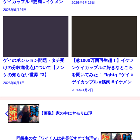
ゲイカップル #筋肉 #イケメン
2026年6月18日
2026年6月24日
ゲイのポジション問題・タチ受
【㊗️1000万回再生超！】イケメ
けの分岐進化点について【ノン
ンゲイカップルに好きなところ
ケの知らない世界 #3】
を聞いてみた！ #lgbtq #ゲイ #
ゲイカップル #筋肉 #イケメン
2026年6月1日
2026年1月2日
【画像】家の中にヤモリ出現
同級生の女「ワイくんは身長低すぎて無理w」