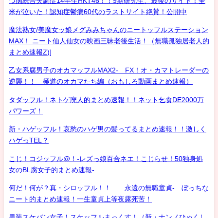
つ病統合失調症14年生HKT46！！9期研究生、最後のサイト！全
米が泣いた！認知症鬱病60代のラストサイト絶賛！公開中
魔法熟女/美魔女ッ娘メグみみちゃんのニートッフルステーション
MAX！ ニート仙人仙女の映画三昧老後生活！（無職孤独居老人的
まとめ速報Z)]
乙女系腐男子のオカマッフルMAX2- FX！オ・カマトレーダーの
逆襲！！ 極道のオカマたち編（おもしろ動画まとめ速報）
タダッフル！ネトゲ廃人的まとめ速報！！ネット乞食DE2000万
パワーズ！
新・ハゲッフル！哀愁のハゲ男の髪ってるまとめ速報！！激しく
ハゲっTEL？
こじ！コジッフル@！-レズっ娘百合ネエ！こじらせ！50独身処
女のBL腐女子的まとめ速報-
何だ！何が？真・シロッフル！！ 永遠の無職童貞- ぼっちな
ニート的まとめ速報！一生童貞上等夜露死苦！
男装スケバン女子！スケッフルまっくす！（新・ナンノひゃくし