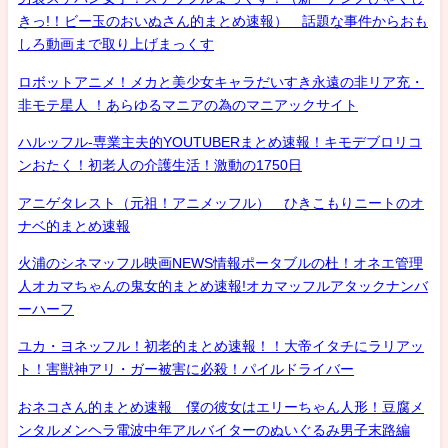
きっ!！ビー玉のおいぬさん的まとめ速報） 話題な事件からおも
しろ動画まで取り上げまっくす
ロボットアニメ！メカと美少女キャラだいすき永遠の非リア充・
非モテ星人 ！あらゆるマニアの為のマニアックサイト
ハルッフル-専業主夫的YOUTUBERまとめ速報！キモデブロリコ
ンおたく！初老人の介護生活！激動の1750日
アニゲタレスト（元祖！アニメッフル） ひきこもりニートのオ
ナベ的まとめ速報
火浦のシネマッフル映画NEWS情報ポータブルの杜！オネエ管理
人オカマちゃんの鬼女的まとめ速報!オカマッフルアタックナンバ
ーハーフ
ユカ・ヨネッフル！初老的まとめ速報！！大帝イタチにラリアッ
ト！害獣神アリ・ガー被害に必殺！パイルドライバー
おネコさん的まとめ速報 僕の彼女はエリーちゃん人形！豆腐メ
ンタルメンヘラ電波中年アルバイターのぬいぐるみ男子末路編