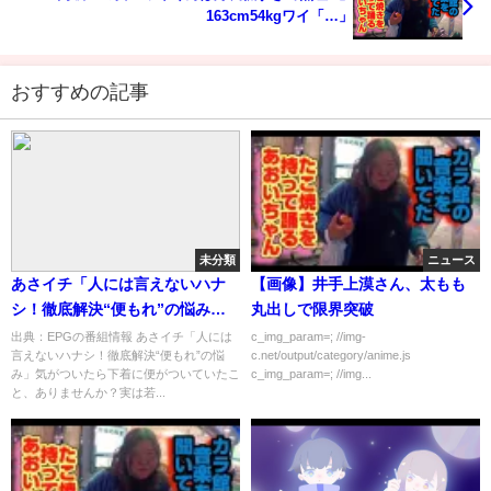
163cm54kgワイ「…」
おすすめの記事
未分類
ニュース
あさイチ「人には言えないハナ
【画像】井手上漠さん、太もも
シ！徹底解決“便もれ”の悩み」
丸出しで限界突破
[字] …の番組内容解析まとめ
出典：EPGの番組情報 あさイチ「人には
c_img_param=; //img-
言えないハナシ！徹底解決“便もれ”の悩
c.net/output/category/anime.js
み」気がついたら下着に便がついていたこ
c_img_param=; //img...
と、ありませんか？実は若...