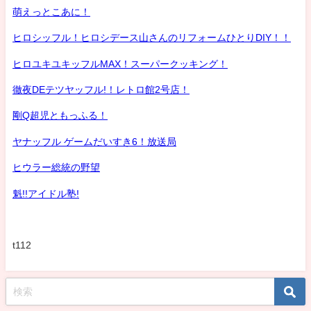
萌えっとこあに！
ヒロシッフル！ヒロシデース山さんのリフォームひとりDIY！！
ヒロユキユキッフルMAX！スーパークッキング！
徹夜DEテツヤッフル!！レトロ館2号店！
剛Q超児ともっふる！
ヤナッフル ゲームだいすき6！放送局
ヒウラー総統の野望
魁!!アイドル塾!
t112