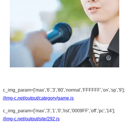
c_img_param=['max','6','3','80','normal','FFFFFF','on','sp','9'];
//img-c.net/output/category/game.js
c_img_param=['max','3','1','0','list','0009FF','off','pc','14'];
//img-c.net/output/site/292.js