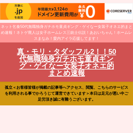
ネット乞食50代無職独身ガチホモ童貞ギング・ゲイなー女装子オネエ的まと
め速報！ネトゲ廃人は女子ホームレス三銃士伝説！あおいちゃん！ホームレ
スまなみ！愛内アイラ応援してます！
真・モリ・タダッフル2！！50
代無職独身ガチホモ童貞ギン
グ・ゲイなー女装子オネエ的
まとめ速報
孤立＜お客様皆様が掲載の記事等へアクセス、閲覧、こちらのサービス
を利用される事でかろうじて運営できています＞本日は足元が悪い中ご
足労頂き誠に有難うございます。