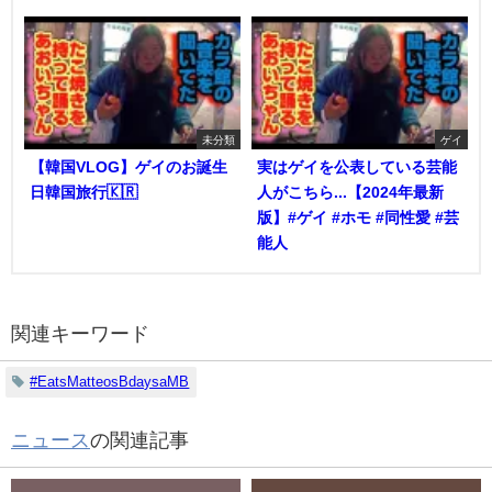
未分類
ゲイ
【韓国VLOG】ゲイのお誕生
実はゲイを公表している芸能
日韓国旅行🇰🇷
人がこちら...【2024年最新
版】#ゲイ #ホモ #同性愛 #芸
能人
関連キーワード
#EatsMatteosBdaysaMB
ニュース
の関連記事