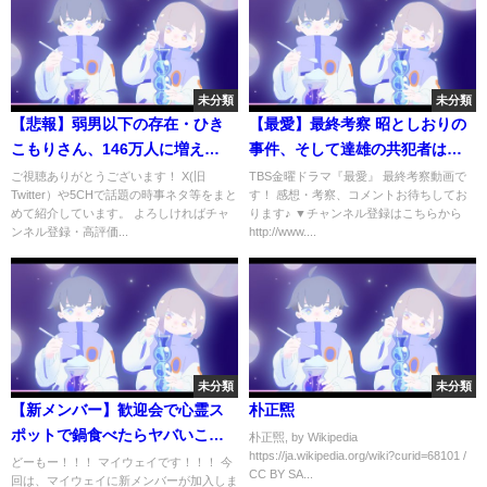
未分類
未分類
【悲報】弱男以下の存在・ひき
【最愛】最終考察 昭としおりの
こもりさん、146万人に増え
事件、そして達雄の共犯者は誰
る・・・こいつらひきこもって
なのか…！？【ドラマ考察】
ご視聴ありがとうございます！ X(旧
TBS金曜ドラマ『最愛』 最終考察動画で
Twitter）や5CHで話題の時事ネタ等をまと
す！ 感想・考察、コメントお待ちしてお
何やってんだよw
めて紹介しています。 よろしければチャ
ります♪ ▼チャンネル登録はこちらから
ンネル登録・高評価...
http://www....
未分類
未分類
【新メンバー】歓迎会で心霊ス
朴正煕
ポットで鍋食べたらヤバいこと
朴正煕, by Wikipedia
https://ja.wikipedia.org/wiki?curid=68101 /
に。。。なりました。【心霊ス
どーもー！！！ マイウェイです！！！ 今
CC BY SA...
回は、マイウェイに新メンバーが加入しま
ポット】 前編［１／２］