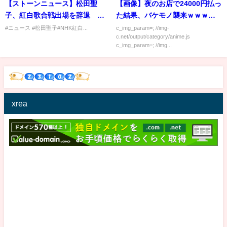
【ストーンニュース】松田聖
【画像】夜のお店で24000円払っ
子、紅白歌合戦出場を辞退 Ｎ
た結果、バケモノ襲来ｗｗｗｗ
ＨＫが発表
ｗ
#ニュース #松田聖子#NHK紅白...
c_img_param=; //img-
c.net/output/category/anime.js
c_img_param=; //img...
xrea