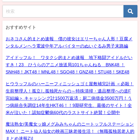
おすすめサイト
おネコさん的まとめ速報 僕の彼女はエリーちゃん人形！豆腐メ
ンタルメンヘラ電波中年アルバイターのぬいぐるみ男子末路編
アイドッフル！ ワタクシ的まとめ速報 地下格闘アイドルだい
すき！23 ひうらのアニメ放送局101ちゃんねる BNK48 ！
SNH48！JKT48！MNL48！SGO48！GNZ48！STU48！SKE48
ヒウラッフルのハーニーフィニッシュゴミ屋敷補完計画 ＜必殺！
生前整理人！孤立し孤独死からの～特殊清掃・遺品整理への道F
完結編＞ キャッシング計1500万返済：厨二病借金3500万円！う
つ病統合失調症14年生HKT46！！9期研究生、最後のサイト！全
米が泣いた！認知症鬱病60代のラストサイト絶賛！公開中
魔法熟女/美魔女ッ娘メグみみちゃんのニートッフルステーション
MAX！ ニート仙人仙女の映画三昧老後生活！（無職孤独居老人的
まとめ速報Z)]