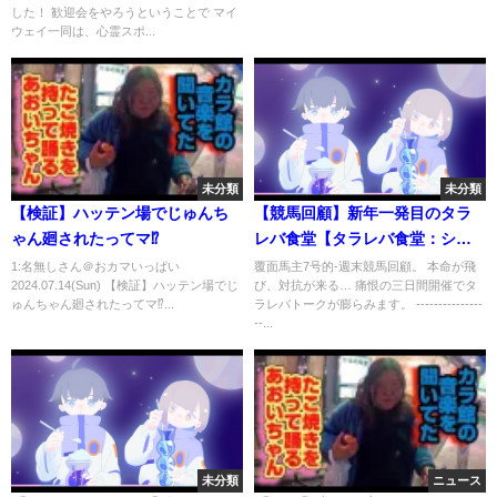
した！ 歓迎会をやろうということで マイ
ウェイ一同は、心霊スポ...
未分類
未分類
【検証】ハッテン場でじゅんち
【競馬回顧】新年一発目のタラ
ゃん廻されたってマ⁉️
レバ食堂【タラレバ食堂：シン
ザン記念週編：覆面馬主7号的週
1:名無しさん＠おカマいっぱい
覆面馬主7号的-週末競馬回顧。 本命が飛
2024.07.14(Sun) 【検証】ハッテン場でじ
び、対抗が来る… 痛恨の三日間開催でタ
末競馬回顧】
ゅんちゃん廻されたってマ⁉️...
ラレバトークが膨らみます。 ---------------
--...
未分類
ニュース