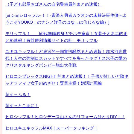
（子ども部屋おばさんの自宅警備員的まとめ速報）
[ヨシヨシロッフル-！！-素浪人勇者カツオンの未解決事件簿へよ
うこそYOUKO！のナンノ洋子のはなしは信じるな編）]
モリッフル！ 50代無職独身ガチホモ童貞！女装子オネエ的ま
とめ速報！有益便利情報サイトの杜 モリッフル
ユキユキッフル！ど底辺的一同驚愕騒然まとめ速報！超氷河期世
代！人生の強制ロスカットですべてを失ったキグナス氷子の愛の
クリスタルキングボンビー脱出大作戦
ヒロコンプレックスNIGHT 的まとめ速報！！子供が欲しいど陰キ
ャアラフィフ女子のめざせ！専業主婦！婚活計画編
萌えっふる！
萌えっとこあに！
ヒロシッフル！ヒロシデース山さんのリフォームひとりDIY！！
ヒロユキユキッフルMAX！スーパークッキング！