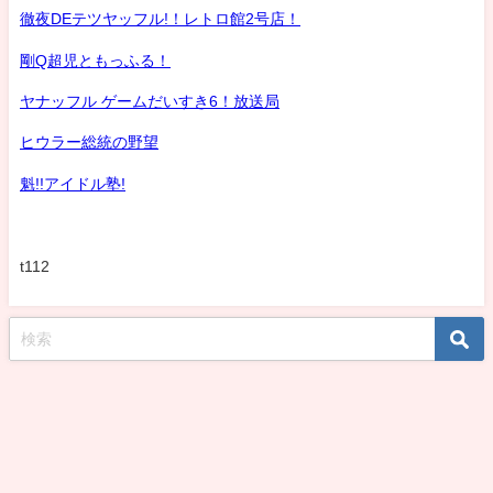
徹夜DEテツヤッフル!！レトロ館2号店！
剛Q超児ともっふる！
ヤナッフル ゲームだいすき6！放送局
ヒウラー総統の野望
魁!!アイドル塾!
t112