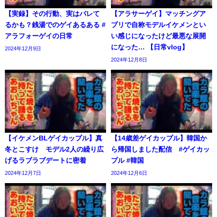
【実録】その行動、実はバレて
【アラサーゲイ】マッチングア
るかも？銭湯でのゲイあるある #
プリで自称モデルイケメンとい
アラフォーゲイの日常
い感じになったけど最悪な展開
になった… 【日常vlog】
2024年12月9日
2024年12月8日
【イケメンBLゲイカップル】真
【14歳差ゲイカップル】韓国か
冬とこすけ モデル2人の繰り広
ら帰国しました配信 #ゲイカッ
げるラブラブデートに密着
プル #韓国
2024年12月7日
2024年12月6日