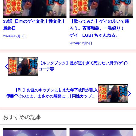
33話_日本のゲイ文化ㅣ性文化ㅣ
【歌ってみた】ゲイの歩いて帰
最終日
ろう。斉藤和義。一発録り！
ゲイ LGBTちゃんねる。
2024年12月6日
2024年12月5日
【ルックブック】足が短すぎて死にたい男子(ゲイ)
コーデ🐷
【BL】お昼のキッチンに甘えた年下彼氏が乱入
🧑🏽‍🦱そのまま、まさかの展開に... | 同性カップル |
ゲイカップル
おすすめの記事