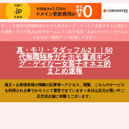
ネット乞食50代無職独身ガチホモ童貞ギング・ゲイなー女装子オネエ的まと
め速報！ネトゲ廃人は女子ホームレス三銃士伝説！あおいちゃん！ホームレ
スまなみ！愛内アイラ応援してます！
真・モリ・タダッフル2！！50
代無職独身ガチホモ童貞ギン
グ・ゲイなー女装子オネエ的
まとめ速報
孤立＜お客様皆様が掲載の記事等へアクセス、閲覧、こちらのサービス
を利用される事でかろうじて運営できています＞本日は足元が悪い中ご
足労頂き誠に有難うございます。