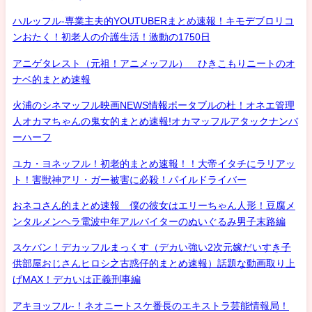
ハルッフル-専業主夫的YOUTUBERまとめ速報！キモデブロリコ
ンおたく！初老人の介護生活！激動の1750日
アニゲタレスト（元祖！アニメッフル） ひきこもりニートのオ
ナベ的まとめ速報
火浦のシネマッフル映画NEWS情報ポータブルの杜！オネエ管理
人オカマちゃんの鬼女的まとめ速報!オカマッフルアタックナンバ
ーハーフ
ユカ・ヨネッフル！初老的まとめ速報！！大帝イタチにラリアッ
ト！害獣神アリ・ガー被害に必殺！パイルドライバー
おネコさん的まとめ速報 僕の彼女はエリーちゃん人形！豆腐メ
ンタルメンヘラ電波中年アルバイターのぬいぐるみ男子末路編
スケバン！デカッフルまっくす（デカい強い2次元嫁だいすき子
供部屋おじさんヒロシ之古惑仔的まとめ速報）話題な動画取り上
げMAX！デカいは正義刑事編
アキヨッフル-！ネオニートスケ番長のエキストラ芸能情報局！