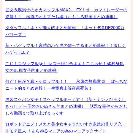
乙女系腐男子のオカマッフルMAX2- FX！オ・カマトレーダーの
逆襲！！ 極道のオカマたち編（おもしろ動画まとめ速報）
タダッフル！ネトゲ廃人的まとめ速報！！ネット乞食DE2000万
パワーズ！
新・ハゲッフル！哀愁のハゲ男の髪ってるまとめ速報！！激しく
ハゲっTEL？
こじ！コジッフル@！-レズっ娘百合ネエ！こじらせ！50独身処
女のBL腐女子的まとめ速報-
何だ！何が？真・シロッフル！！ 永遠の無職童貞- ぼっちな
ニート的まとめ速報！一生童貞上等夜露死苦！
男装スケバン女子！スケッフルまっくす！（新・ナンノひゃくし
きっ!！ビー玉のおいぬさん的まとめ速報） 話題な事件からおも
しろ動画まで取り上げまっくす
ロボットアニメ！メカと美少女キャラだいすき永遠の非リア充・
非モテ星人 ！あらゆるマニアの為のマニアックサイト