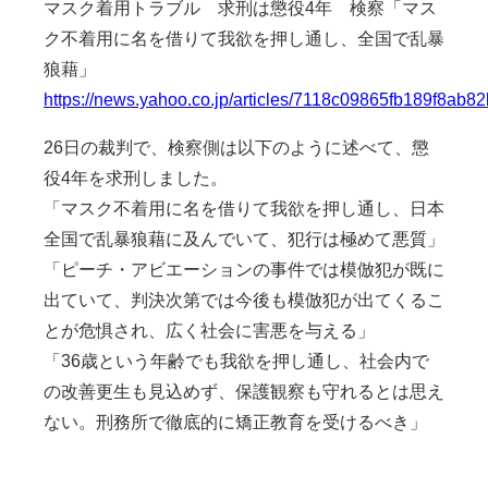
マスク着用トラブル 求刑は懲役4年 検察「マス
ク不着用に名を借りて我欲を押し通し、全国で乱暴
狼藉」
https://news.yahoo.co.jp/articles/7118c09865fb189f8a
26日の裁判で、検察側は以下のように述べて、懲
役4年を求刑しました。
「マスク不着用に名を借りて我欲を押し通し、日本
全国で乱暴狼藉に及んでいて、犯行は極めて悪質」
「ピーチ・アビエーションの事件では模倣犯が既に
出ていて、判決次第では今後も模倣犯が出てくるこ
とが危惧され、広く社会に害悪を与える」
「36歳という年齢でも我欲を押し通し、社会内で
の改善更生も見込めず、保護観察も守れるとは思え
ない。刑務所で徹底的に矯正教育を受けるべき」