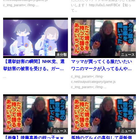
c_img_param=; //img-...
いします！ http://u0u1.net/FBCe 【知っ
て...
未分類
ニュース
【選挙妨害の瞬間】NHK党、選
マッマが買ってくる服だいたい
挙妨害の被害を受ける。ガーシ
ワニのマークが入ってるんやが
ーの顔にスプレーをかけた模
30歳で着てたらやばい？
...
c_img_param=; //img-
c.net/output/category/game.js
様。#参議院選挙 #選挙 #選挙に
c_img_param=; //img-...
行こう #立花孝志 #ガーシー #ガ
ーシーch #nhk党 #政治
ニュース
ニュース
【画像】後藤真希の姪っ子ｗｗ
孤独のグルメの真似して昼飯個