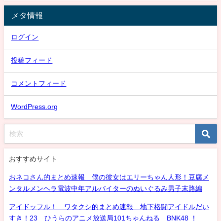
メタ情報
ログイン
投稿フィード
コメントフィード
WordPress.org
おすすめサイト
おネコさん的まとめ速報 僕の彼女はエリーちゃん人形！豆腐メ
ンタルメンヘラ電波中年アルバイターのぬいぐるみ男子末路編
アイドッフル！ ワタクシ的まとめ速報 地下格闘アイドルだい
すき！23 ひうらのアニメ放送局101ちゃんねる BNK48 ！