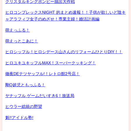
クリスタルキングボンビー脱出大作戦
ヒロコンプレックスNIGHT 的まとめ速報！！子供が欲しいど陰キ
ャアラフィフ女子のめざせ！専業主婦！婚活計画編
萌えっふる！
萌えっとこあに！
ヒロシッフル！ヒロシデース山さんのリフォームひとりDIY！！
ヒロユキユキッフルMAX！スーパークッキング！
徹夜DEテツヤッフル!！レトロ館2号店！
剛Q超児ともっふる！
ヤナッフル ゲームだいすき6！放送局
ヒウラー総統の野望
魁!!アイドル塾!