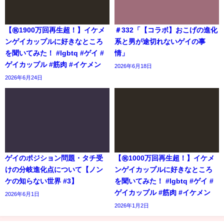
【㊗️1900万回再生超！】イケメ
＃332「【コラボ】おこげの進化
ンゲイカップルに好きなところ
系と男が途切れないゲイの事
を聞いてみた！ #lgbtq #ゲイ #
情」
ゲイカップル #筋肉 #イケメン
2026年6月18日
2026年6月24日
ゲイのポジション問題・タチ受
【㊗️1000万回再生超！】イケメ
けの分岐進化点について【ノン
ンゲイカップルに好きなところ
ケの知らない世界 #3】
を聞いてみた！ #lgbtq #ゲイ #
ゲイカップル #筋肉 #イケメン
2026年6月1日
2026年1月2日