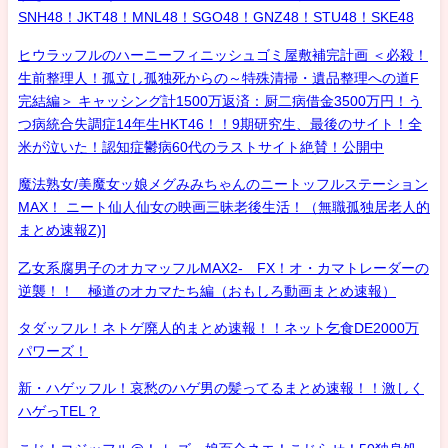
SNH48！JKT48！MNL48！SGO48！GNZ48！STU48！SKE48
ヒウラッフルのハーニーフィニッシュゴミ屋敷補完計画 ＜必殺！
生前整理人！孤立し孤独死からの～特殊清掃・遺品整理への道F
完結編＞ キャッシング計1500万返済：厨二病借金3500万円！う
つ病統合失調症14年生HKT46！！9期研究生、最後のサイト！全
米が泣いた！認知症鬱病60代のラストサイト絶賛！公開中
魔法熟女/美魔女ッ娘メグみみちゃんのニートッフルステーション
MAX！ ニート仙人仙女の映画三昧老後生活！（無職孤独居老人的
まとめ速報Z)]
乙女系腐男子のオカマッフルMAX2- FX！オ・カマトレーダーの
逆襲！！ 極道のオカマたち編（おもしろ動画まとめ速報）
タダッフル！ネトゲ廃人的まとめ速報！！ネット乞食DE2000万
パワーズ！
新・ハゲッフル！哀愁のハゲ男の髪ってるまとめ速報！！激しく
ハゲっTEL？