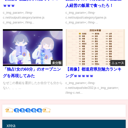
ｗｗｗ
人経営の飯屋で食ったろ！
c_img_param=; //img-
c_img_param=; //img-
c.net/output/category/anime.js
c.net/output/category/game.js
c_img_param=; //img...
c_img_param=; //img-...
未分類
ニュース
「独占!女の60分」のオープニン
【画像】都道府県別魅力ランキ
グを再現してみた
ングｗｗｗｗｗ
なぜこの番組を選択したか自分でも分から
c_img_param=; //img-
ない、、、...
c.net/output/site/202.js c_img_param=;
//img-c.net...
xrea