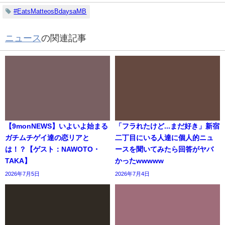
#EatsMatteosBdaysaMB
ニュース
の関連記事
【9monNEWS】いよいよ始まる
「フラれたけど...まだ好き」新宿
ガチムチゲイ達の恋リアと
二丁目にいる人達に個人的ニュ
は！？【ゲスト：NAWOTO・
ースを聞いてみたら回答がヤバ
TAKA】
かったwwwww
2026年7月5日
2026年7月4日