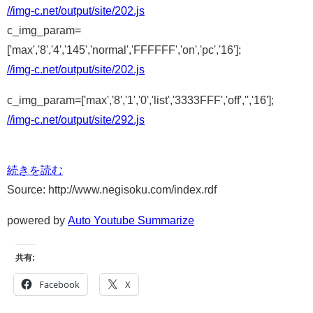
//img-c.net/output/site/202.js
c_img_param=
['max','8','4','145','normal','FFFFFF','on','pc','16'];
//img-c.net/output/site/202.js
c_img_param=['max','8','1','0','list','3333FFF','off','','16'];
//img-c.net/output/site/292.js
続きを読む
Source: http://www.negisoku.com/index.rdf
powered by
Auto Youtube Summarize
共有:
Facebook
X