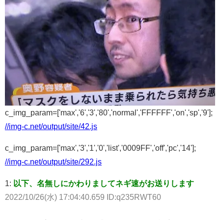
c_img_param=['max','6','3','80','normal','FFFFFF','on','sp','9'];
//img-c.net/output/site/42.js
c_img_param=['max','3','1','0','list','0009FF','off','pc','14'];
//img-c.net/output/site/292.js
1:
以下、名無しにかわりましてネギ速がお送りします
2022/10/26(水) 17:04:40.659 ID:q235RWT60