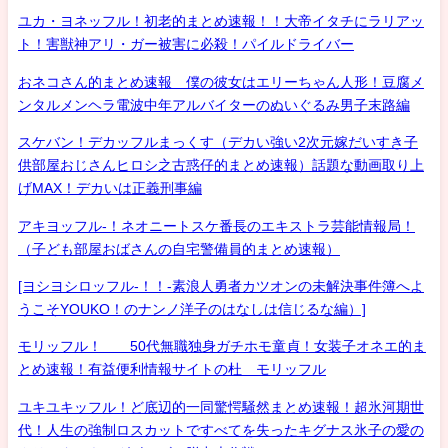
ユカ・ヨネッフル！初老的まとめ速報！！大帝イタチにラリアッ
ト！害獣神アリ・ガー被害に必殺！パイルドライバー
おネコさん的まとめ速報 僕の彼女はエリーちゃん人形！豆腐メ
ンタルメンヘラ電波中年アルバイターのぬいぐるみ男子末路編
スケバン！デカッフルまっくす（デカい強い2次元嫁だいすき子
供部屋おじさんヒロシ之古惑仔的まとめ速報）話題な動画取り上
げMAX！デカいは正義刑事編
アキヨッフル-！ネオニートスケ番長のエキストラ芸能情報局！
（子ども部屋おばさんの自宅警備員的まとめ速報）
[ヨシヨシロッフル-！！-素浪人勇者カツオンの未解決事件簿へよ
うこそYOUKO！のナンノ洋子のはなしは信じるな編）]
モリッフル！ 50代無職独身ガチホモ童貞！女装子オネエ的ま
とめ速報！有益便利情報サイトの杜 モリッフル
ユキユキッフル！ど底辺的一同驚愕騒然まとめ速報！超氷河期世
代！人生の強制ロスカットですべてを失ったキグナス氷子の愛の