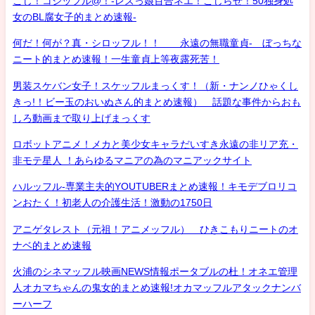
こじ！コジッフル@！-レズっ娘百合ネエ！こじらせ！50独身処
女のBL腐女子的まとめ速報-
何だ！何が？真・シロッフル！！ 永遠の無職童貞- ぼっちな
ニート的まとめ速報！一生童貞上等夜露死苦！
男装スケバン女子！スケッフルまっくす！（新・ナンノひゃくし
きっ!！ビー玉のおいぬさん的まとめ速報） 話題な事件からおも
しろ動画まで取り上げまっくす
ロボットアニメ！メカと美少女キャラだいすき永遠の非リア充・
非モテ星人 ！あらゆるマニアの為のマニアックサイト
ハルッフル-専業主夫的YOUTUBERまとめ速報！キモデブロリコ
ンおたく！初老人の介護生活！激動の1750日
アニゲタレスト（元祖！アニメッフル） ひきこもりニートのオ
ナベ的まとめ速報
火浦のシネマッフル映画NEWS情報ポータブルの杜！オネエ管理
人オカマちゃんの鬼女的まとめ速報!オカマッフルアタックナンバ
ーハーフ