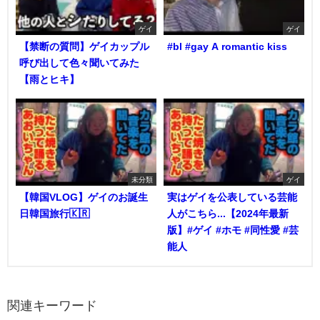
ゲイ
ゲイ
【禁断の質問】ゲイカップル
#bl #gay A romantic kiss
呼び出して色々聞いてみた
【雨とヒキ】
未分類
ゲイ
【韓国VLOG】ゲイのお誕生
実はゲイを公表している芸能
日韓国旅行🇰🇷
人がこちら...【2024年最新
版】#ゲイ #ホモ #同性愛 #芸
能人
関連キーワード