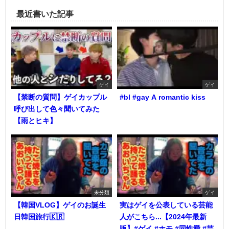
最近書いた記事
ゲイ
ゲイ
【禁断の質問】ゲイカップル
#bl #gay A romantic kiss
呼び出して色々聞いてみた
【雨とヒキ】
未分類
ゲイ
【韓国VLOG】ゲイのお誕生
実はゲイを公表している芸能
日韓国旅行🇰🇷
人がこちら...【2024年最新
版】#ゲイ #ホモ #同性愛 #芸