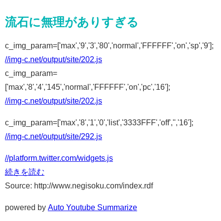
流石に無理がありすぎる
c_img_param=['max','9','3','80','normal','FFFFFF','on','sp','9'];
//img-c.net/output/site/202.js
c_img_param=
['max','8','4','145','normal','FFFFFF','on','pc','16'];
//img-c.net/output/site/202.js
c_img_param=['max','8','1','0','list','3333FFF','off','','16'];
//img-c.net/output/site/292.js
//platform.twitter.com/widgets.js
続きを読む
Source: http://www.negisoku.com/index.rdf
powered by
Auto Youtube Summarize