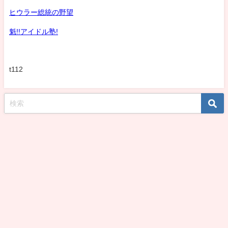
ヒウラー総統の野望
魁!!アイドル塾!
t112