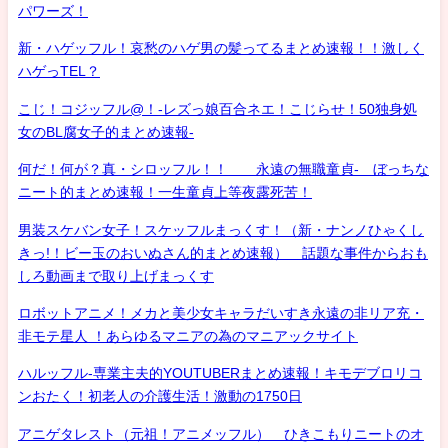
パワーズ！
新・ハゲッフル！哀愁のハゲ男の髪ってるまとめ速報！！激しく
ハゲっTEL？
こじ！コジッフル@！-レズっ娘百合ネエ！こじらせ！50独身処
女のBL腐女子的まとめ速報-
何だ！何が？真・シロッフル！！ 永遠の無職童貞- ぼっちな
ニート的まとめ速報！一生童貞上等夜露死苦！
男装スケバン女子！スケッフルまっくす！（新・ナンノひゃくし
きっ!！ビー玉のおいぬさん的まとめ速報） 話題な事件からおも
しろ動画まで取り上げまっくす
ロボットアニメ！メカと美少女キャラだいすき永遠の非リア充・
非モテ星人 ！あらゆるマニアの為のマニアックサイト
ハルッフル-専業主夫的YOUTUBERまとめ速報！キモデブロリコ
ンおたく！初老人の介護生活！激動の1750日
アニゲタレスト（元祖！アニメッフル） ひきこもりニートのオ