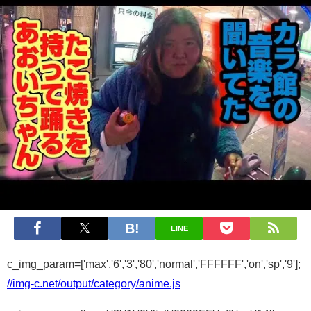
LINE
c_img_param=['max','6','3','80','normal','FFFFFF','on','sp','9'];
//img-c.net/output/category/anime.js