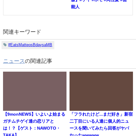
能人
関連キーワード
#EatsMatteosBdaysaMB
ニュース
の関連記事
【9monNEWS】いよいよ始まる
「フラれたけど...まだ好き」新宿
ガチムチゲイ達の恋リアと
二丁目にいる人達に個人的ニュ
は！？【ゲスト：NAWOTO・
ースを聞いてみたら回答がヤバ
TAKA】
かったwwwww