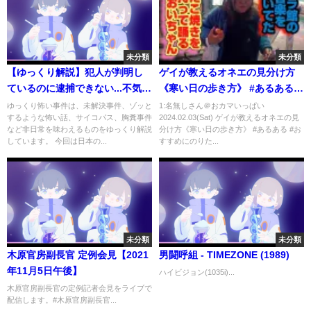
未分類
未分類
【ゆっくり解説】犯人が判明し
ゲイが教えるオネエの見分け方
ているのに逮捕できない...不気味
《寒い日の歩き方》 #あるある #
な日本の未解決事件5選
おすすめにのりたい #ゲイ
ゆっくり怖い事件は、未解決事件、ゾッと
1:名無しさん＠おカマいっぱい
するような怖い話、サイコパス、胸糞事件
2024.02.03(Sat) ゲイが教えるオネエの見
など非日常を味わえるものをゆっくり解説
分け方《寒い日の歩き方》 #あるある #お
しています。 今回は日本の...
すすめにのりた...
未分類
未分類
木原官房副長官 定例会見【2021
男闘呼組 - TIMEZONE (1989)
年11月5日午後】
ハイビジョン(1035i)...
木原官房副長官の定例記者会見をライブで
配信します。#木原官房副長官...