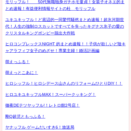
モリッフル！ 50代無職独身ガチホモ童貞！女装子オネエ的ま
とめ速報！有益便利情報サイトの杜 モリッフル
ユキユキッフル！ど底辺的一同驚愕騒然まとめ速報！超氷河期世
代！人生の強制ロスカットですべてを失ったキグナス氷子の愛の
クリスタルキングボンビー脱出大作戦
ヒロコンプレックスNIGHT 的まとめ速報！！子供が欲しいど陰キ
ャアラフィフ女子のめざせ！専業主婦！婚活計画編
萌えっふる！
萌えっとこあに！
ヒロシッフル！ヒロシデース山さんのリフォームひとりDIY！！
ヒロユキユキッフルMAX！スーパークッキング！
徹夜DEテツヤッフル!！レトロ館2号店！
剛Q超児ともっふる！
ヤナッフル ゲームだいすき6！放送局