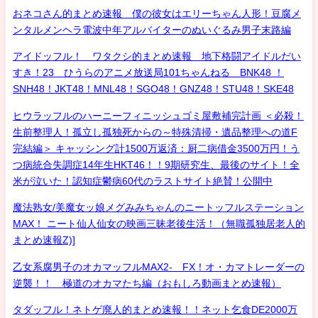
おネコさん的まとめ速報 僕の彼女はエリーちゃん人形！豆腐メ
ンタルメンヘラ電波中年アルバイターのぬいぐるみ男子末路編
アイドッフル！ ワタクシ的まとめ速報 地下格闘アイドルだい
すき！23 ひうらのアニメ放送局101ちゃんねる BNK48 ！
SNH48！JKT48！MNL48！SGO48！GNZ48！STU48！SKE48
ヒウラッフルのハーニーフィニッシュゴミ屋敷補完計画 ＜必殺！
生前整理人！孤立し孤独死からの～特殊清掃・遺品整理への道F
完結編＞ キャッシング計1500万返済：厨二病借金3500万円！う
つ病統合失調症14年生HKT46！！9期研究生、最後のサイト！全
米が泣いた！認知症鬱病60代のラストサイト絶賛！公開中
魔法熟女/美魔女ッ娘メグみみちゃんのニートッフルステーション
MAX！ ニート仙人仙女の映画三昧老後生活！（無職孤独居老人的
まとめ速報Z)]
乙女系腐男子のオカマッフルMAX2- FX！オ・カマトレーダーの
逆襲！！ 極道のオカマたち編（おもしろ動画まとめ速報）
タダッフル！ネトゲ廃人的まとめ速報！！ネット乞食DE2000万