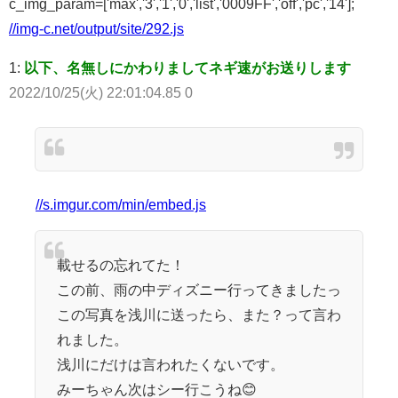
c_img_param=['max','3','1','0','list','0009FF','off','pc','14'];
//img-c.net/output/site/292.js
1:
以下、名無しにかわりましてネギ速がお送りします
2022/10/25(火) 22:01:04.85 0
//s.imgur.com/min/embed.js
載せるの忘れてた！
この前、雨の中ディズニー行ってきましたっ
この写真を浅川に送ったら、また？って言わ
れました。
浅川にだけは言われたくないです。
みーちゃん次はシー行こうね😊