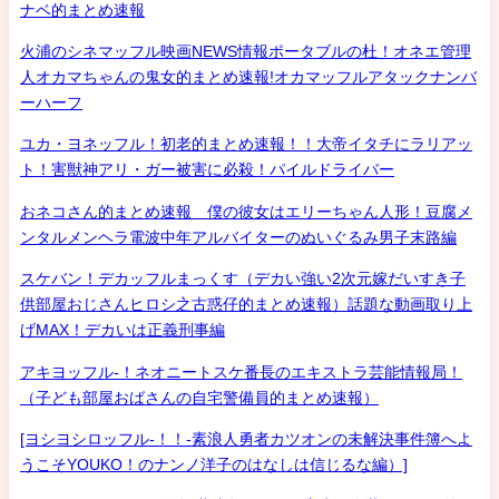
ナベ的まとめ速報
火浦のシネマッフル映画NEWS情報ポータブルの杜！オネエ管理
人オカマちゃんの鬼女的まとめ速報!オカマッフルアタックナンバ
ーハーフ
ユカ・ヨネッフル！初老的まとめ速報！！大帝イタチにラリアッ
ト！害獣神アリ・ガー被害に必殺！パイルドライバー
おネコさん的まとめ速報 僕の彼女はエリーちゃん人形！豆腐メ
ンタルメンヘラ電波中年アルバイターのぬいぐるみ男子末路編
スケバン！デカッフルまっくす（デカい強い2次元嫁だいすき子
供部屋おじさんヒロシ之古惑仔的まとめ速報）話題な動画取り上
げMAX！デカいは正義刑事編
アキヨッフル-！ネオニートスケ番長のエキストラ芸能情報局！
（子ども部屋おばさんの自宅警備員的まとめ速報）
[ヨシヨシロッフル-！！-素浪人勇者カツオンの未解決事件簿へよ
うこそYOUKO！のナンノ洋子のはなしは信じるな編）]