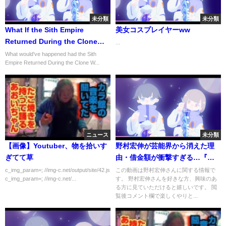
未分類
未分類
What If the Sith Empire
美女コスプレイヤーww
Returned During the Clone
...
Wars (Full Season 2)
What would've happened had the Sith
Empire Returned During the Clone W...
ニュース
未分類
【画像】Youtuber、物を拾いす
野村宏伸が芸能界から消えた理
ぎてて草
由・借金額が衝撃すぎる…『教
師びんびん物語』の人気俳優が
c_img_param=; //img-c.net/output/site/42.js
この動画は野村宏伸さんに関する情報で
c_img_param=; //img-c.net/...
す。 野村宏伸さんを好きな方、興味のあ
復帰したきっかけを作った人物
る方に見ていただけると嬉しいです。 閲
とは…現在は…
覧後コメント欄で楽しくやりと...