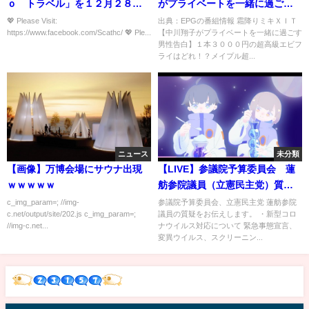
ｏ トラベル」を１２月２８日
がプライベートを一緒に過ごす
～１月１１日の期間全面停止す
男性告白】…の番組内容解析ま
💖 Please Visit:
出典：EPGの番組情報 霜降りミキＸＩＴ
https://www.facebook.com/Scathc/ 💖 Ple...
【中川翔子がプライベートを一緒に過ごす
ることを決めたが、感染拡大策
とめ
男性告白】１本３０００円の超高級エビフ
とも言える「Ｇｏ Ｔｏ―」を
ライはどれ！？メイプル超...
止めても感染を抑制できるとは
思えない。
ニュース
未分類
【画像】万博会場にサウナ出現
【LIVE】参議院予算委員会 蓮
ｗｗｗｗｗ
舫参院議員（立憲民主党）質疑
（5月10日）
c_img_param=; //img-
参議院予算委員会、立憲民主党 蓮舫参院
c.net/output/site/202.js c_img_param=;
議員の質疑をお伝えします。 ・新型コロ
//img-c.net...
ナウイルス対応について 緊急事態宣言、
変異ウイルス、スクリーニン...