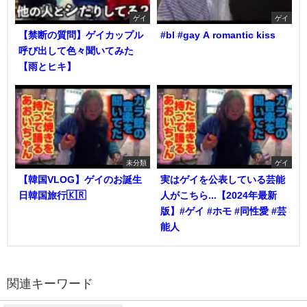
ゲイ
ゲイ
【禁断の質問】ゲイカップル
#bl #gay A romantic kiss
呼び出して色々聞いてみた
【雨とヒキ】
未分類
ゲイ
【韓国VLOG】ゲイのお誕生
実はゲイを公表している芸能
日韓国旅行🇰🇷
人がこちら...【2024年最新
版】#ゲイ #ホモ #同性愛 #芸
能人
関連キーワード