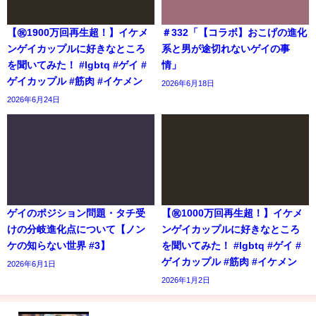
【㊗️1900万回再生超！】イケメ
＃332「【コラボ】おこげの進化
ンゲイカップルに好きなところ
系と男が途切れないゲイの事
を聞いてみた！ #lgbtq #ゲイ #
情」
ゲイカップル #筋肉 #イケメン
2026年6月18日
2026年6月24日
ゲイのポジション問題・タチ受
【㊗️1000万回再生超！】イケメ
けの分岐進化点について【ノン
ンゲイカップルに好きなところ
ケの知らない世界 #3】
を聞いてみた！ #lgbtq #ゲイ #
ゲイカップル #筋肉 #イケメン
2026年6月1日
2026年1月2日