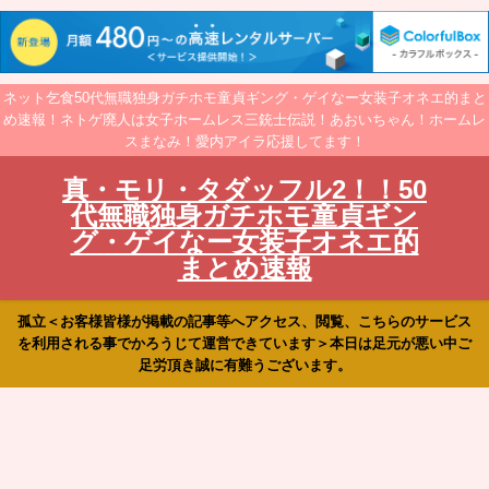
ネット乞食50代無職独身ガチホモ童貞ギング・ゲイなー女装子オネエ的まと
め速報！ネトゲ廃人は女子ホームレス三銃士伝説！あおいちゃん！ホームレ
スまなみ！愛内アイラ応援してます！
真・モリ・タダッフル2！！50
代無職独身ガチホモ童貞ギン
グ・ゲイなー女装子オネエ的
まとめ速報
孤立＜お客様皆様が掲載の記事等へアクセス、閲覧、こちらのサービス
を利用される事でかろうじて運営できています＞本日は足元が悪い中ご
足労頂き誠に有難うございます。