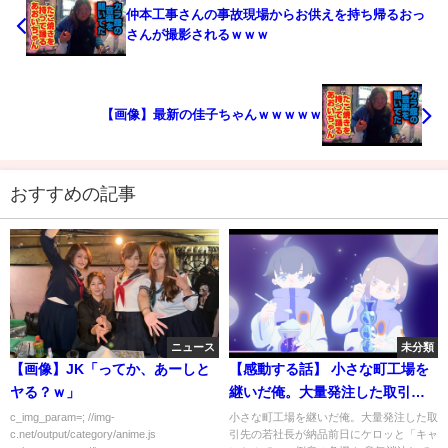
仲本工事さんの事故現場からお供えを持ち帰るおっ
さんが撮影されるｗｗｗ
【画像】最新の佳子ちゃんｗｗｗｗｗ
おすすめの記事
ニュース
未分類
【画像】JK「ってか、あーしと
【感動する話】 小さな町工場を
ヤる？ｗ」
継いだ俺。大量発注した取引先
の若社長が納品前日にケロッと
c_img_param=; //img-
小さな町工場を継いだ俺。大量発注した取
c.net/output/category/anime.js
引先の若社長が納品前日にケロッと「キャ
「キャンセルで〜」倒産の危