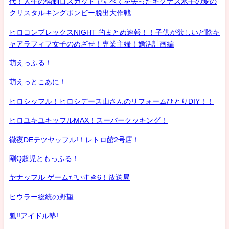
代！人生の強制ロスカットですべてを失ったキグナス氷子の愛の
クリスタルキングボンビー脱出大作戦
ヒロコンプレックスNIGHT 的まとめ速報！！子供が欲しいど陰キ
ャアラフィフ女子のめざせ！専業主婦！婚活計画編
萌えっふる！
萌えっとこあに！
ヒロシッフル！ヒロシデース山さんのリフォームひとりDIY！！
ヒロユキユキッフルMAX！スーパークッキング！
徹夜DEテツヤッフル!！レトロ館2号店！
剛Q超児ともっふる！
ヤナッフル ゲームだいすき6！放送局
ヒウラー総統の野望
魁!!アイドル塾!