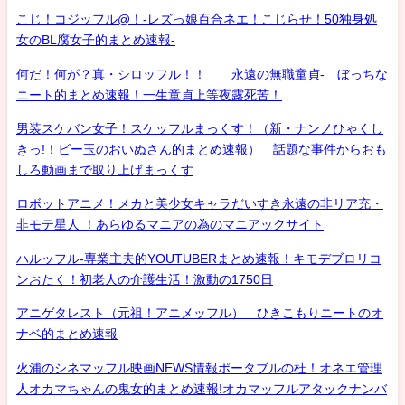
こじ！コジッフル@！-レズっ娘百合ネエ！こじらせ！50独身処
女のBL腐女子的まとめ速報-
何だ！何が？真・シロッフル！！ 永遠の無職童貞- ぼっちな
ニート的まとめ速報！一生童貞上等夜露死苦！
男装スケバン女子！スケッフルまっくす！（新・ナンノひゃくし
きっ!！ビー玉のおいぬさん的まとめ速報） 話題な事件からおも
しろ動画まで取り上げまっくす
ロボットアニメ！メカと美少女キャラだいすき永遠の非リア充・
非モテ星人 ！あらゆるマニアの為のマニアックサイト
ハルッフル-専業主夫的YOUTUBERまとめ速報！キモデブロリコ
ンおたく！初老人の介護生活！激動の1750日
アニゲタレスト（元祖！アニメッフル） ひきこもりニートのオ
ナベ的まとめ速報
火浦のシネマッフル映画NEWS情報ポータブルの杜！オネエ管理
人オカマちゃんの鬼女的まとめ速報!オカマッフルアタックナンバ