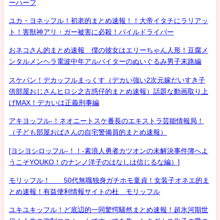
ーハーフ
ユカ・ヨネッフル！初老的まとめ速報！！大帝イタチにラリアッ
ト！害獣神アリ・ガー被害に必殺！パイルドライバー
おネコさん的まとめ速報 僕の彼女はエリーちゃん人形！豆腐メ
ンタルメンヘラ電波中年アルバイターのぬいぐるみ男子末路編
スケバン！デカッフルまっくす（デカい強い2次元嫁だいすき子
供部屋おじさんヒロシ之古惑仔的まとめ速報）話題な動画取り上
げMAX！デカいは正義刑事編
アキヨッフル-！ネオニートスケ番長のエキストラ芸能情報局！
（子ども部屋おばさんの自宅警備員的まとめ速報）
[ヨシヨシロッフル-！！-素浪人勇者カツオンの未解決事件簿へよ
うこそYOUKO！のナンノ洋子のはなしは信じるな編）]
モリッフル！ 50代無職独身ガチホモ童貞！女装子オネエ的ま
とめ速報！有益便利情報サイトの杜 モリッフル
ユキユキッフル！ど底辺的一同驚愕騒然まとめ速報！超氷河期世