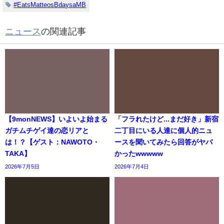
#EatsMatteosBdaysaMB
ニュース
の関連記事
【9monNEWS】いよいよ始まる
「フラれたけど...まだ好き」新宿
ガチムチゲイ達の恋リアと
二丁目にいる人達に個人的ニュ
は！？【ゲスト：NAWOTO・
ースを聞いてみたら回答がヤバ
TAKA】
かったwwwww
2026年7月5日
2026年7月4日