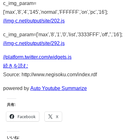
c_img_param=
['max','8','4','145','normal','FFFFFF','on','pc','16'];
//img-c.net/output/site/202.js
c_img_param=['max','8','1','0','list','3333FFF','off','','16'];
//img-c.net/output/site/292.js
//platform.twitter.com/widgets.js
続きを読む
Source: http://www.negisoku.com/index.rdf
powered by
Auto Youtube Summarize
共有:
Facebook
X
いいね: