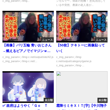
c_img_param=; //img...
ンセルで〜」倒産の危機！ 意気消沈して
機！突然農家の老人達が「ワシ
いる中突然、農家の老人達が...
らに任せんかい！」【泣ける
話】【朗読】【涙腺崩壊】【い
い話】
ニュース
ニュース
【画像】パリ五輪 青いおじさん
【50枚】テキトーに画像貼って
→燃えるピアノでイマジンｗｗ
いく
ｗｗｗ
c_img_param=; //img-c.net/output/site/42.js
c_img_param=; //img-
c_img_param=; //img-c.net/...
c.net/output/category/game.js
c_img_param=; //img-...
未分類
未分類
✅ 政府はようやく「Ｇｏ Ｔ
霜降りミキＸＩＴ[字]【中川翔子