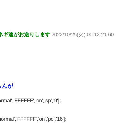
ネギ速がお送りします
2022/10/25(火) 00:12:21.60
らんが
rmal','FFFFFF','on','sp','9'];
ormal','FFFFFF','on','pc','16'];