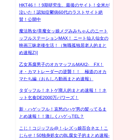
HKT46！！9期研究生、最後のサイト！全米が
泣いた！認知症鬱病60代のラストサイト絶
賛！公開中
魔法熟女/美魔女ッ娘メグみみちゃんのニート
ッフルステーションMAX！ ニート仙人仙女の
映画三昧老後生活！（無職孤独居老人的まと
め速報Z)]
乙女系腐男子のオカマッフルMAX2- FX！
オ・カマトレーダーの逆襲！！ 極道のオカ
マたち編（おもしろ動画まとめ速報）
タダッフル！ネトゲ廃人的まとめ速報！！ネ
ット乞食DE2000万パワーズ！
新・ハゲッフル！哀愁のハゲ男の髪ってるま
とめ速報！！激しくハゲっTEL？
こじ！コジッフル@！-レズっ娘百合ネエ！こ
じらせ！50独身処女のBL腐女子的まとめ速報-