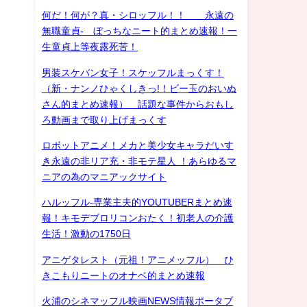
何だ！何が？真・シロッフル！！ 永遠の
無職童貞- ぼっちなニート的まとめ速報！一
生童貞上等夜露死苦！
男装スケバン女子！スケッフルまっくす！
（新・ナンノひゃくしきっ!！ビー玉のおいぬ
さん的まとめ速報） 話題な事件からおもし
ろ動画まで取り上げまっくす
ロボットアニメ！メカと美少女キャラだいす
き永遠の非リア充・非モテ星人 ！あらゆるマ
ニアの為のマニアックサイト
ハルッフル-専業主夫的YOUTUBERまとめ速
報！キモデブロリコンおたく！初老人の介護
生活！激動の1750日
アニゲタレスト（元祖！アニメッフル） ひ
きこもりニートのオナベ的まとめ速報
火浦のシネマッフル映画NEWS情報ポータブ