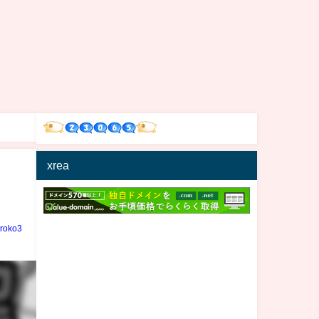
xrea
iroko3