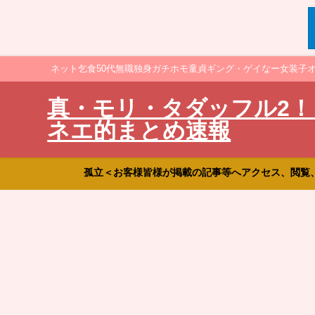
ネット乞食50代無職独身ガチホモ童貞ギング・ゲイなー女装子
真・モリ・タダッフル2！
ネエ的まとめ速報
孤立＜お客様皆様が掲載の記事等へアクセス、閲覧