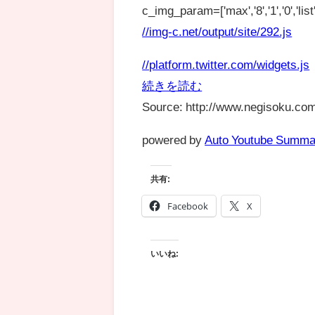
c_img_param=['max','8','1','0','list',
//img-c.net/output/site/292.js
//platform.twitter.com/widgets.js
続きを読む
Source: http://www.negisoku.com
powered by
Auto Youtube Summa
共有:
Facebook
X
いいね: