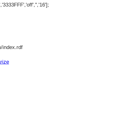
'3333FFF','off','','16'];
/index.rdf
rize