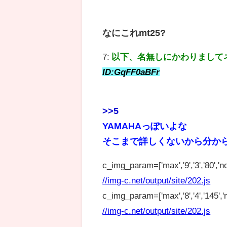
なにこれmt25?
7:
以下、名無しにかわりまして
ID:GqFF0aBFr
>>5
YAMAHAっぽいよな
そこまで詳しくないから分か
c_img_param=['max','9','3','80','no
//img-c.net/output/site/202.js
c_img_param=['max','8','4','145','n
//img-c.net/output/site/202.js