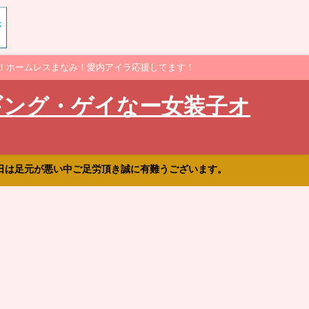
！ホームレスまなみ！愛内アイラ応援してます！
ギング・ゲイなー女装子オ
日は足元が悪い中ご足労頂き誠に有難うございます。