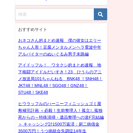
おすすめサイト
おネコさん的まとめ速報 僕の彼女はエリー
ちゃん人形！豆腐メンタルメンヘラ電波中年
アルバイターのぬいぐるみ男子末路編
アイドッフル！ ワタクシ的まとめ速報 地
下格闘アイドルだいすき！23 ひうらのアニ
メ放送局101ちゃんねる BNK48 ！SNH48！
JKT48！MNL48！SGO48！GNZ48！
STU48！SKE48
ヒウラッフルのハーニーフィニッシュゴミ屋
敷補完計画 ＜必殺！生前整理人！孤立し孤独
死からの～特殊清掃・遺品整理への道F完結編
＞ キャッシング計1500万返済：厨二病借金
3500万円！うつ病統合失調症14年生