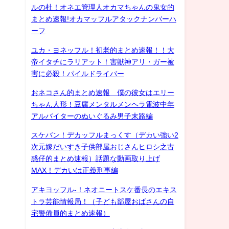
ルの杜！オネエ管理人オカマちゃんの鬼女的
まとめ速報!オカマッフルアタックナンバーハ
ーフ
ユカ・ヨネッフル！初老的まとめ速報！！大
帝イタチにラリアット！害獣神アリ・ガー被
害に必殺！パイルドライバー
おネコさん的まとめ速報 僕の彼女はエリー
ちゃん人形！豆腐メンタルメンヘラ電波中年
アルバイターのぬいぐるみ男子末路編
スケバン！デカッフルまっくす（デカい強い2
次元嫁だいすき子供部屋おじさんヒロシ之古
惑仔的まとめ速報）話題な動画取り上げ
MAX！デカいは正義刑事編
アキヨッフル-！ネオニートスケ番長のエキス
トラ芸能情報局！（子ども部屋おばさんの自
宅警備員的まとめ速報）