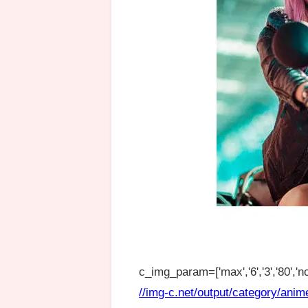
c_img_param=['max','6','3','80','no
//img-c.net/output/category/anim