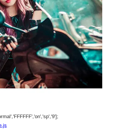
rmal','FFFFFF','on','sp','9'];
e.js