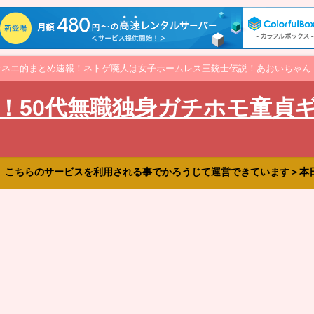
オネエ的まとめ速報！ネトゲ廃人は女子ホームレス三銃士伝説！あおいちゃん
！50代無職独身ガチホモ童貞
、こちらのサービスを利用される事でかろうじて運営できています＞本