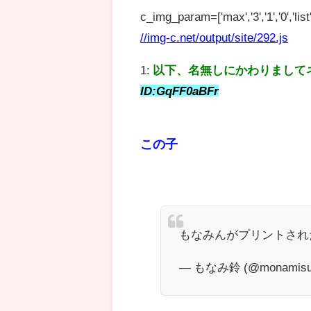
c_img_param=['max','3','1','0','list',
//img-c.net/output/site/292.js
1:
以下、名無しにかわりまして
ID:GqFF0aBFr
この子
もなみんがプリントされ
— もなみ鈴 (@monamisuz