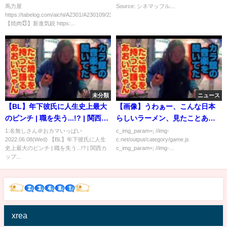
「馬力屋」！モクモクの煙充満
馬力屋
Source: シネマッフル...
https://tabelog.com/aichi/A2301/A230109/23000645/
する店内にて炎上するホルモン
【焼肉㉑】新進気鋭 https:...
と格闘！ 【IKKO'S FILMS】
【品川イッコー】
未分類
ニュース
【BL】年下彼氏に人生史上最大
【画像】うわぁー、こんな日本
のピンチ | 職を失う...!? | 関西カ
らしいラーメン、見たことある
ップルに大事件発生⚡️| 同性カッ
か？
1:名無しさん＠おカマいっぱい
c_img_param=; //img-
2022.06.08(Wed) 【BL】年下彼氏に人生
c.net/output/category/game.js
プル | ゲイカップル
史上最大のピンチ | 職を失う...!? | 関西カ
c_img_param=; //img-...
ップ...
xrea