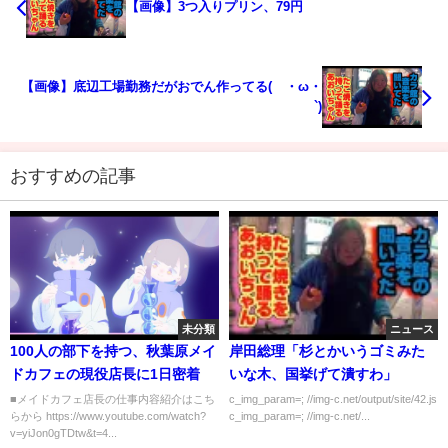
【画像】3つ入りプリン、79円
【画像】底辺工場勤務だがおでん作ってる(´・ω・
`)
おすすめの記事
未分類
ニュース
100人の部下を持つ、秋葉原メイ
岸田総理「杉とかいうゴミみた
ドカフェの現役店長に1日密着
いな木、国挙げて潰すわ」
■メイドカフェ店長の仕事内容紹介はこち
c_img_param=; //img-c.net/output/site/42.js
らから https://www.youtube.com/watch?
c_img_param=; //img-c.net/...
v=yiJon0gTDtw&t=4...