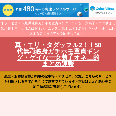
ネット乞食50代無職独身ガチホモ童貞ギング・ゲイなー女装子オネエ的まと
め速報！ネトゲ廃人は女子ホームレス三銃士伝説！あおいちゃん！ホームレ
スまなみ！愛内アイラ応援してます！
真・モリ・タダッフル2！！50
代無職独身ガチホモ童貞ギン
グ・ゲイなー女装子オネエ的
まとめ速報
孤立＜お客様皆様が掲載の記事等へアクセス、閲覧、こちらのサービス
を利用される事でかろうじて運営できています＞本日は足元が悪い中ご
足労頂き誠に有難うございます。