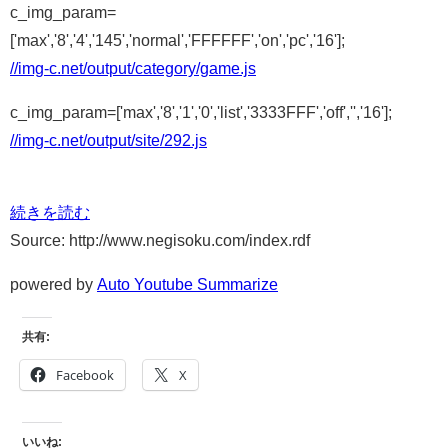
c_img_param=
['max','8','4','145','normal','FFFFFF','on','pc','16'];
//img-c.net/output/category/game.js
c_img_param=['max','8','1','0','list','3333FFF','off','','16'];
//img-c.net/output/site/292.js
続きを読む
Source: http://www.negisoku.com/index.rdf
powered by
Auto Youtube Summarize
共有:
Facebook
X
いいね: