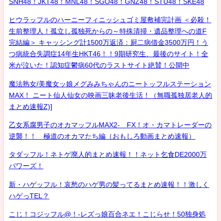
SNH48！JKT48！MNL48！SGO48！GNZ48！STU48！SKE48
ヒウラッフルのハーニーフィニッシュゴミ屋敷補完計画 ＜必殺！
生前整理人！孤立し孤独死からの～特殊清掃・遺品整理への道F
完結編＞ キャッシング計1500万返済：厨二病借金3500万円！う
つ病統合失調症14年生HKT46！！9期研究生、最後のサイト！全
米が泣いた！認知症鬱病60代のラストサイト絶賛！公開中
魔法熟女/美魔女ッ娘メグみみちゃんのニートッフルステーション
MAX！ ニート仙人仙女の映画三昧老後生活！（無職孤独居老人的
まとめ速報Z)]
乙女系腐男子のオカマッフルMAX2- FX！オ・カマトレーダーの
逆襲！！ 極道のオカマたち編（おもしろ動画まとめ速報）
タダッフル！ネトゲ廃人的まとめ速報！！ネット乞食DE2000万
パワーズ！
新・ハゲッフル！哀愁のハゲ男の髪ってるまとめ速報！！激しく
ハゲっTEL？
こじ！コジッフル@！-レズっ娘百合ネエ！こじらせ！50独身処