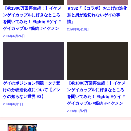
【㊗️1900万回再生超！】イケメ
＃332「【コラボ】おこげの進化
ンゲイカップルに好きなところ
系と男が途切れないゲイの事
を聞いてみた！ #lgbtq #ゲイ #
情」
ゲイカップル #筋肉 #イケメン
2026年6月18日
2026年6月24日
ゲイのポジション問題・タチ受
【㊗️1000万回再生超！】イケメ
けの分岐進化点について【ノン
ンゲイカップルに好きなところ
ケの知らない世界 #3】
を聞いてみた！ #lgbtq #ゲイ #
ゲイカップル #筋肉 #イケメン
2026年6月1日
2026年1月2日