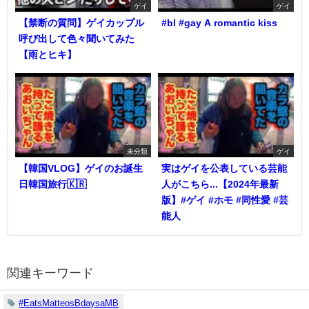
ゲイ
ゲイ
【禁断の質問】ゲイカップル
#bl #gay A romantic kiss
呼び出して色々聞いてみた
【雨とヒキ】
未分類
ゲイ
【韓国VLOG】ゲイのお誕生
実はゲイを公表している芸能
日韓国旅行🇰🇷
人がこちら...【2024年最新
版】#ゲイ #ホモ #同性愛 #芸
能人
関連キーワード
#EatsMatteosBdaysaMB