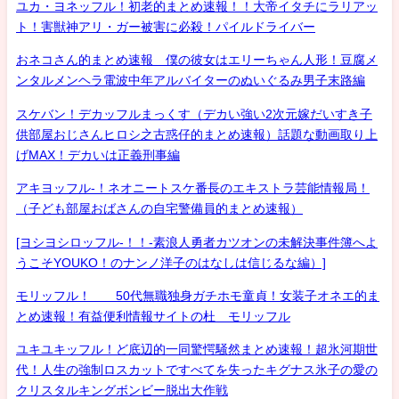
ユカ・ヨネッフル！初老的まとめ速報！！大帝イタチにラリアッ
ト！害獣神アリ・ガー被害に必殺！パイルドライバー
おネコさん的まとめ速報 僕の彼女はエリーちゃん人形！豆腐メ
ンタルメンヘラ電波中年アルバイターのぬいぐるみ男子末路編
スケバン！デカッフルまっくす（デカい強い2次元嫁だいすき子
供部屋おじさんヒロシ之古惑仔的まとめ速報）話題な動画取り上
げMAX！デカいは正義刑事編
アキヨッフル-！ネオニートスケ番長のエキストラ芸能情報局！
（子ども部屋おばさんの自宅警備員的まとめ速報）
[ヨシヨシロッフル-！！-素浪人勇者カツオンの未解決事件簿へよ
うこそYOUKO！のナンノ洋子のはなしは信じるな編）]
モリッフル！ 50代無職独身ガチホモ童貞！女装子オネエ的ま
とめ速報！有益便利情報サイトの杜 モリッフル
ユキユキッフル！ど底辺的一同驚愕騒然まとめ速報！超氷河期世
代！人生の強制ロスカットですべてを失ったキグナス氷子の愛の
クリスタルキングボンビー脱出大作戦