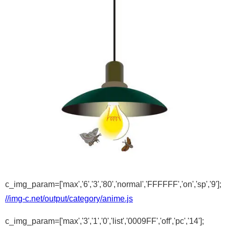
c_img_param=['max','6','3','80','normal','FFFFFF','on','sp','9'];
//img-c.net/output/category/anime.js
c_img_param=['max','3','1','0','list','0009FF','off','pc','14'];