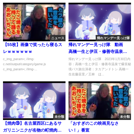
ニュース
帰れマンデー見っけ隊
【55枚】画像で笑ったら寝るス
帰れマンデー見っけ隊 動画
レｗｗｗｗｗｗ
高橋一生と伊豆・修善寺温泉で
爆笑秘境バス旅 1月30日
c_img_param=; //img-
帰れマンデー見っけ隊 2023年1月30日内
c.net/output/category/game.js
容：高橋一生と伊豆・修善寺温泉で爆笑秘
c_img_param=; //img-...
境バス旅出演者：タカアンドトシ 高橋一
生佐藤栞里／王林 ほ...
未分類
未分類
【焼肉㉘】名古屋西区にあるサ
「おすぎのこの映画見なさ
ガリニンニクが名物の町焼肉屋
い！」番宣