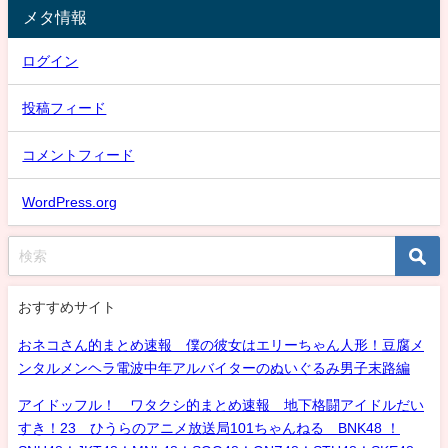
メタ情報
ログイン
投稿フィード
コメントフィード
WordPress.org
おすすめサイト
おネコさん的まとめ速報 僕の彼女はエリーちゃん人形！豆腐メ
ンタルメンヘラ電波中年アルバイターのぬいぐるみ男子末路編
アイドッフル！ ワタクシ的まとめ速報 地下格闘アイドルだい
すき！23 ひうらのアニメ放送局101ちゃんねる BNK48 ！