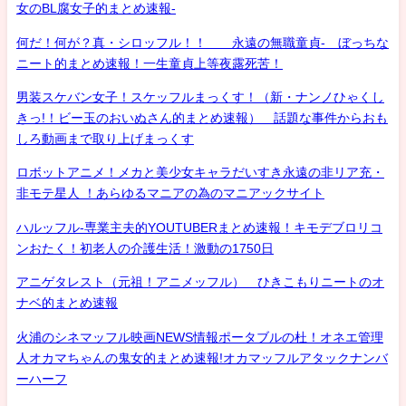
女のBL腐女子的まとめ速報-
何だ！何が？真・シロッフル！！ 永遠の無職童貞- ぼっちな
ニート的まとめ速報！一生童貞上等夜露死苦！
男装スケバン女子！スケッフルまっくす！（新・ナンノひゃくし
きっ!！ビー玉のおいぬさん的まとめ速報） 話題な事件からおも
しろ動画まで取り上げまっくす
ロボットアニメ！メカと美少女キャラだいすき永遠の非リア充・
非モテ星人 ！あらゆるマニアの為のマニアックサイト
ハルッフル-専業主夫的YOUTUBERまとめ速報！キモデブロリコ
ンおたく！初老人の介護生活！激動の1750日
アニゲタレスト（元祖！アニメッフル） ひきこもりニートのオ
ナベ的まとめ速報
火浦のシネマッフル映画NEWS情報ポータブルの杜！オネエ管理
人オカマちゃんの鬼女的まとめ速報!オカマッフルアタックナンバ
ーハーフ