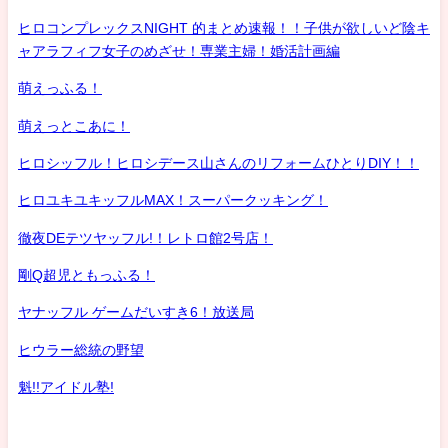
ヒロコンプレックスNIGHT 的まとめ速報！！子供が欲しいど陰キ
ャアラフィフ女子のめざせ！専業主婦！婚活計画編
萌えっふる！
萌えっとこあに！
ヒロシッフル！ヒロシデース山さんのリフォームひとりDIY！！
ヒロユキユキッフルMAX！スーパークッキング！
徹夜DEテツヤッフル!！レトロ館2号店！
剛Q超児ともっふる！
ヤナッフル ゲームだいすき6！放送局
ヒウラー総統の野望
魁!!アイドル塾!