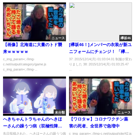
ニュース
欅坂46
【画像】北海道に大量のトド襲
[欅坂46！]メンバーの衣装が新ユ
来ｗｗｗｗｗ
ニフォームにチェンジ！ 「欅坂
46」長濱ねる、デザインが違う
c_img_param=; //img-
37: 2015/12/14(月) 01:03:04.01 制服が変わ
c.net/output/category/game.js
りました 38: 2015/12/14(月) 01:03:25.47
ことが判明wwww（画像あり）
c_img_param=; //img-...
...
未分類
ニュース
へきちゃんトラちゃんのへきほ
【ワロタｗ】コロナワクチン薬
ーさんの躁うつ病（双極性障
害の死者、全世界で急増中
害）について
先日投稿された、へきほーさんの躁うつ病
c_img_param=; //img-c.net/output/site/42.js