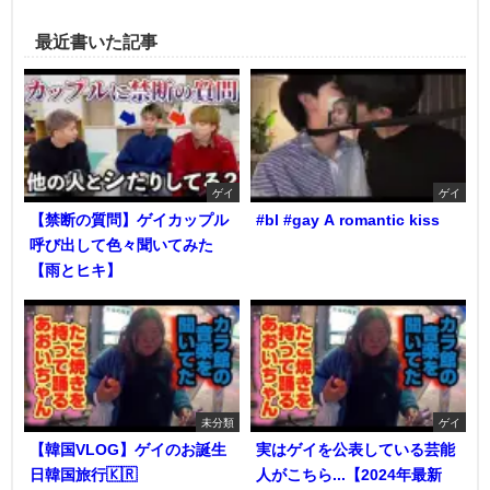
最近書いた記事
ゲイ
ゲイ
【禁断の質問】ゲイカップル
#bl #gay A romantic kiss
呼び出して色々聞いてみた
【雨とヒキ】
未分類
ゲイ
【韓国VLOG】ゲイのお誕生
実はゲイを公表している芸能
日韓国旅行🇰🇷
人がこちら...【2024年最新