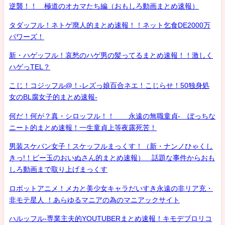
逆襲！！ 極道のオカマたち編（おもしろ動画まとめ速報）
タダッフル！ネトゲ廃人的まとめ速報！！ネット乞食DE2000万
パワーズ！
新・ハゲッフル！哀愁のハゲ男の髪ってるまとめ速報！！激しく
ハゲっTEL？
こじ！コジッフル@！-レズっ娘百合ネエ！こじらせ！50独身処
女のBL腐女子的まとめ速報-
何だ！何が？真・シロッフル！！ 永遠の無職童貞- ぼっちな
ニート的まとめ速報！一生童貞上等夜露死苦！
男装スケバン女子！スケッフルまっくす！（新・ナンノひゃくし
きっ!！ビー玉のおいぬさん的まとめ速報） 話題な事件からおも
しろ動画まで取り上げまっくす
ロボットアニメ！メカと美少女キャラだいすき永遠の非リア充・
非モテ星人 ！あらゆるマニアの為のマニアックサイト
ハルッフル-専業主夫的YOUTUBERまとめ速報！キモデブロリコ