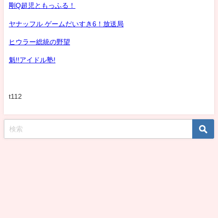
剛Q超児ともっふる！
ヤナッフル ゲームだいすき6！放送局
ヒウラー総統の野望
魁!!アイドル塾!
t112