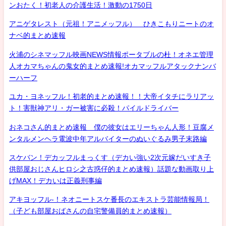
ンおたく！初老人の介護生活！激動の1750日
アニゲタレスト（元祖！アニメッフル） ひきこもりニートのオ
ナベ的まとめ速報
火浦のシネマッフル映画NEWS情報ポータブルの杜！オネエ管理
人オカマちゃんの鬼女的まとめ速報!オカマッフルアタックナンバ
ーハーフ
ユカ・ヨネッフル！初老的まとめ速報！！大帝イタチにラリアッ
ト！害獣神アリ・ガー被害に必殺！パイルドライバー
おネコさん的まとめ速報 僕の彼女はエリーちゃん人形！豆腐メ
ンタルメンヘラ電波中年アルバイターのぬいぐるみ男子末路編
スケバン！デカッフルまっくす（デカい強い2次元嫁だいすき子
供部屋おじさんヒロシ之古惑仔的まとめ速報）話題な動画取り上
げMAX！デカいは正義刑事編
アキヨッフル-！ネオニートスケ番長のエキストラ芸能情報局！
（子ども部屋おばさんの自宅警備員的まとめ速報）