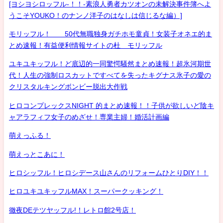
[ヨシヨシロッフル-！！-素浪人勇者カツオンの未解決事件簿へよ
うこそYOUKO！のナンノ洋子のはなしは信じるな編）]
モリッフル！ 50代無職独身ガチホモ童貞！女装子オネエ的ま
とめ速報！有益便利情報サイトの杜 モリッフル
ユキユキッフル！ど底辺的一同驚愕騒然まとめ速報！超氷河期世
代！人生の強制ロスカットですべてを失ったキグナス氷子の愛の
クリスタルキングボンビー脱出大作戦
ヒロコンプレックスNIGHT 的まとめ速報！！子供が欲しいど陰キ
ャアラフィフ女子のめざせ！専業主婦！婚活計画編
萌えっふる！
萌えっとこあに！
ヒロシッフル！ヒロシデース山さんのリフォームひとりDIY！！
ヒロユキユキッフルMAX！スーパークッキング！
徹夜DEテツヤッフル!！レトロ館2号店！