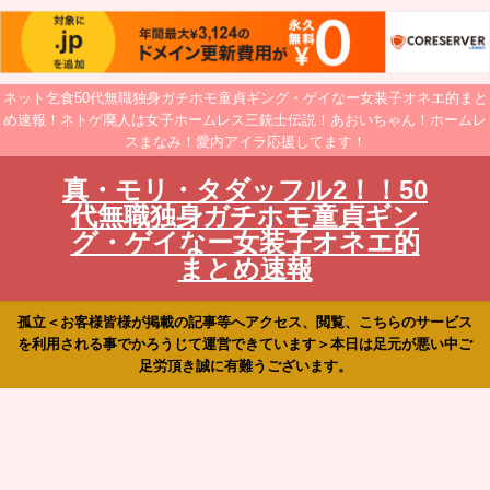
ネット乞食50代無職独身ガチホモ童貞ギング・ゲイなー女装子オネエ的まと
め速報！ネトゲ廃人は女子ホームレス三銃士伝説！あおいちゃん！ホームレ
スまなみ！愛内アイラ応援してます！
真・モリ・タダッフル2！！50
代無職独身ガチホモ童貞ギン
グ・ゲイなー女装子オネエ的
まとめ速報
孤立＜お客様皆様が掲載の記事等へアクセス、閲覧、こちらのサービス
を利用される事でかろうじて運営できています＞本日は足元が悪い中ご
足労頂き誠に有難うございます。