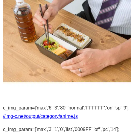
c_img_param=['max','6','3','80','normal','FFFFFF','on','sp','9'];
//img-c.net/output/category/anime.js
c_img_param=['max','3','1','0','list','0009FF','off','pc','14'];