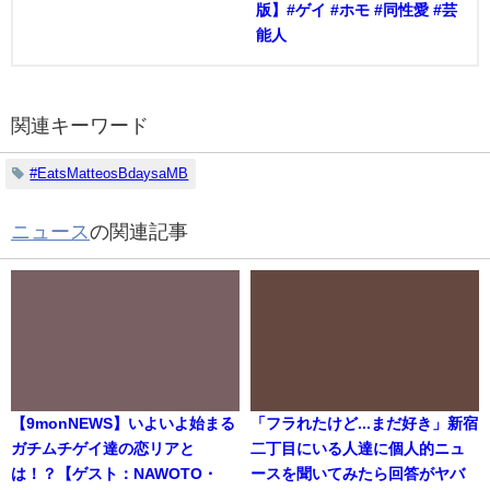
版】#ゲイ #ホモ #同性愛 #芸
能人
関連キーワード
#EatsMatteosBdaysaMB
ニュース
の関連記事
【9monNEWS】いよいよ始まる
「フラれたけど...まだ好き」新宿
ガチムチゲイ達の恋リアと
二丁目にいる人達に個人的ニュ
は！？【ゲスト：NAWOTO・
ースを聞いてみたら回答がヤバ