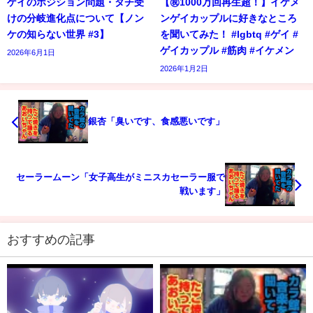
ゲイのポジション問題・タチ受
【㊗️1000万回再生超！】イケメ
けの分岐進化点について【ノン
ンゲイカップルに好きなところ
ケの知らない世界 #3】
を聞いてみた！ #lgbtq #ゲイ #
ゲイカップル #筋肉 #イケメン
2026年6月1日
2026年1月2日
銀杏「臭いです、食感悪いです」
セーラームーン「女子高生がミニスカセーラー服で
戦います」
おすすめの記事