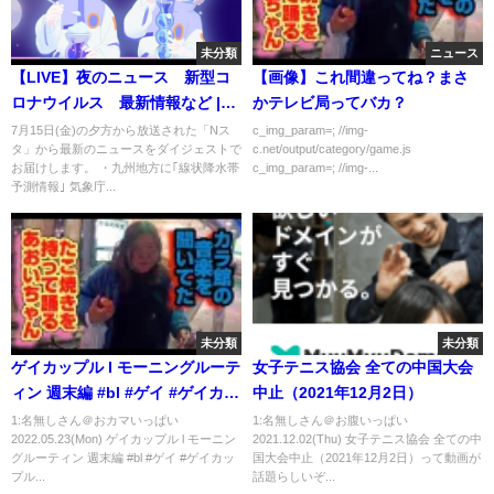
未分類
ニュース
【LIVE】夜のニュース 新型コ
【画像】これ間違ってね？まさ
ロナウイルス 最新情報など |
かテレビ局ってバカ？
TBS NEWS DIG（7月18日）
7月15日(金)の夕方から放送された「Nス
c_img_param=; //img-
タ」から最新のニュースをダイジェストで
c.net/output/category/game.js
お届けします。 ・九州地方に｢線状降水帯
c_img_param=; //img-...
予測情報｣ 気象庁...
未分類
未分類
ゲイカップル l モーニングルーテ
女子テニス協会 全ての中国大会
ィン 週末編 #bl #ゲイ #ゲイカッ
中止（2021年12月2日）
プル #同性カップル
1:名無しさん＠おカマいっぱい
1:名無しさん＠お腹いっぱい
2022.05.23(Mon) ゲイカップル l モーニン
2021.12.02(Thu) 女子テニス協会 全ての中
グルーティン 週末編 #bl #ゲイ #ゲイカッ
国大会中止（2021年12月2日）って動画が
プル...
話題らしいぞ...