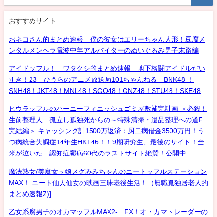
おすすめサイト
おネコさん的まとめ速報 僕の彼女はエリーちゃん人形！豆腐メ
ンタルメンヘラ電波中年アルバイターのぬいぐるみ男子末路編
アイドッフル！ ワタクシ的まとめ速報 地下格闘アイドルだい
すき！23 ひうらのアニメ放送局101ちゃんねる BNK48 ！
SNH48！JKT48！MNL48！SGO48！GNZ48！STU48！SKE48
ヒウラッフルのハーニーフィニッシュゴミ屋敷補完計画 ＜必殺！
生前整理人！孤立し孤独死からの～特殊清掃・遺品整理への道F
完結編＞ キャッシング計1500万返済：厨二病借金3500万円！う
つ病統合失調症14年生HKT46！！9期研究生、最後のサイト！全
米が泣いた！認知症鬱病60代のラストサイト絶賛！公開中
魔法熟女/美魔女ッ娘メグみみちゃんのニートッフルステーション
MAX！ ニート仙人仙女の映画三昧老後生活！（無職孤独居老人的
まとめ速報Z)]
乙女系腐男子のオカマッフルMAX2- FX！オ・カマトレーダーの