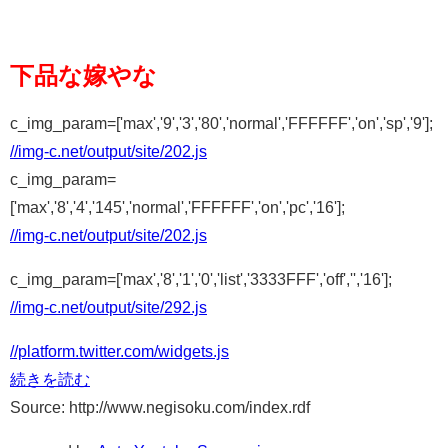
下品な嫁やな
c_img_param=['max','9','3','80','normal','FFFFFF','on','sp','9'];
//img-c.net/output/site/202.js
c_img_param=
['max','8','4','145','normal','FFFFFF','on','pc','16'];
//img-c.net/output/site/202.js
c_img_param=['max','8','1','0','list','3333FFF','off','','16'];
//img-c.net/output/site/292.js
//platform.twitter.com/widgets.js
続きを読む
Source: http://www.negisoku.com/index.rdf