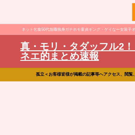
ネット乞食50代無職独身ガチホモ童貞ギング・ゲイなー女装子
真・モリ・タダッフル2！
ネエ的まとめ速報
孤立＜お客様皆様が掲載の記事等へアクセス、閲覧