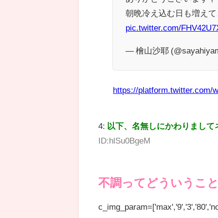
朝晩冷え込む日も増えて
pic.twitter.com/FHV42U
— 檜山沙耶 (@sayahiyam
https://platform.twitter.com/w
4:
以下、名無しにかわりまして
ID:hlSu0BgeM
不調ってどういうこ
c_img_param=['max','9','3','80','no