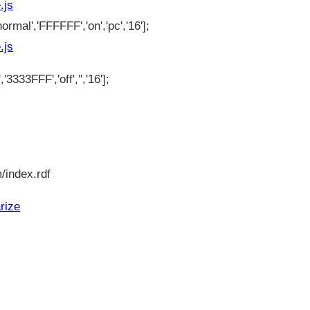
.js
ormal','FFFFFF','on','pc','16'];
.js
'3333FFF','off','','16'];
/index.rdf
rize