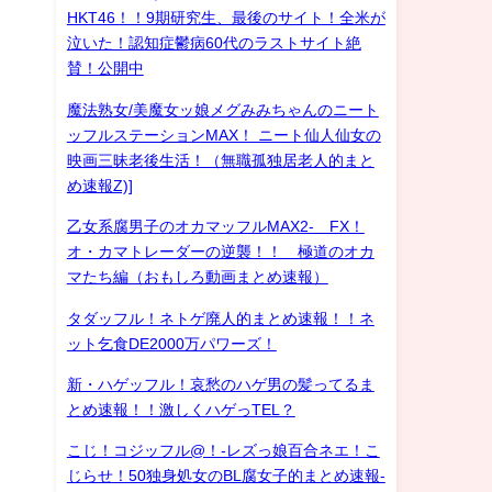
HKT46！！9期研究生、最後のサイト！全米が
泣いた！認知症鬱病60代のラストサイト絶
賛！公開中
魔法熟女/美魔女ッ娘メグみみちゃんのニート
ッフルステーションMAX！ ニート仙人仙女の
映画三昧老後生活！（無職孤独居老人的まと
め速報Z)]
乙女系腐男子のオカマッフルMAX2- FX！
オ・カマトレーダーの逆襲！！ 極道のオカ
マたち編（おもしろ動画まとめ速報）
タダッフル！ネトゲ廃人的まとめ速報！！ネ
ット乞食DE2000万パワーズ！
新・ハゲッフル！哀愁のハゲ男の髪ってるま
とめ速報！！激しくハゲっTEL？
こじ！コジッフル@！-レズっ娘百合ネエ！こ
じらせ！50独身処女のBL腐女子的まとめ速報-