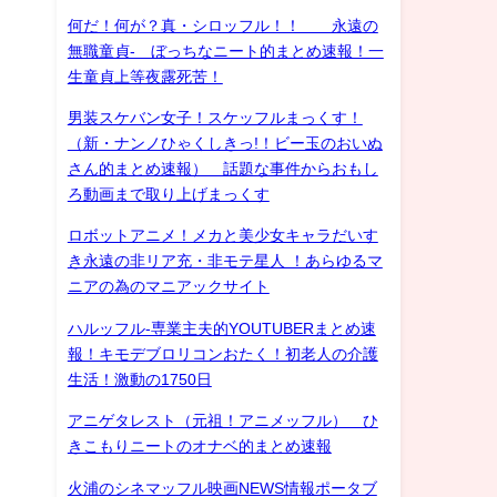
何だ！何が？真・シロッフル！！ 永遠の
無職童貞- ぼっちなニート的まとめ速報！一
生童貞上等夜露死苦！
男装スケバン女子！スケッフルまっくす！
（新・ナンノひゃくしきっ!！ビー玉のおいぬ
さん的まとめ速報） 話題な事件からおもし
ろ動画まで取り上げまっくす
ロボットアニメ！メカと美少女キャラだいす
き永遠の非リア充・非モテ星人 ！あらゆるマ
ニアの為のマニアックサイト
ハルッフル-専業主夫的YOUTUBERまとめ速
報！キモデブロリコンおたく！初老人の介護
生活！激動の1750日
アニゲタレスト（元祖！アニメッフル） ひ
きこもりニートのオナベ的まとめ速報
火浦のシネマッフル映画NEWS情報ポータブ