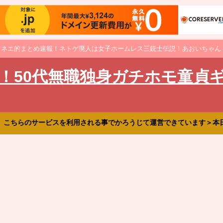
オネエ的まとめ速報！ネトゲ廃人は女子ホームレス三銃士伝説！あおいちゃん
！50代無職独身ガチホモ童貞
、こちらのサービスを利用される事でかろうじて運営できています＞本