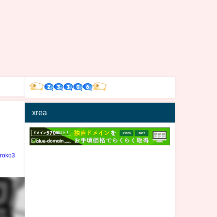
xrea
iroko3