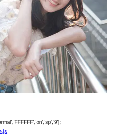
rmal','FFFFFF','on','sp','9'];
e.js