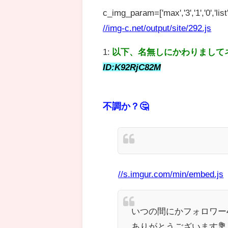
c_img_param=['max','3','1','0','list',
//img-c.net/output/site/292.js
1:
以下、名無しにかわりまして
ID:K92RjC82M
不調か？🤔
//s.imgur.com/min/embed.js
いつの間にかフォロワー
ありがとうございます💐