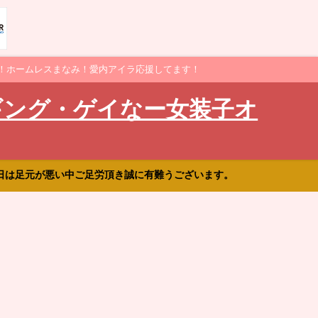
！ホームレスまなみ！愛内アイラ応援してます！
ギング・ゲイなー女装子オ
日は足元が悪い中ご足労頂き誠に有難うございます。