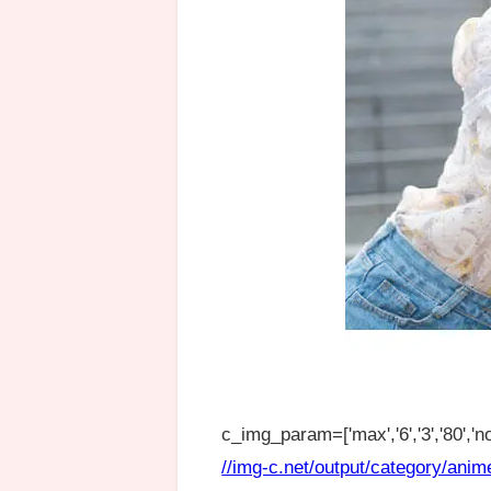
c_img_param=['max','6','3','80','no
//img-c.net/output/category/anim