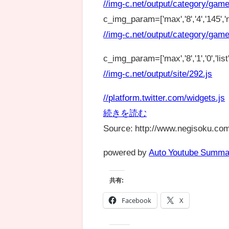
//img-c.net/output/category/game
c_img_param=['max','8','4','145','n
//img-c.net/output/category/game
c_img_param=['max','8','1','0','list',
//img-c.net/output/site/292.js
//platform.twitter.com/widgets.js
続きを読む
Source: http://www.negisoku.com
powered by
Auto Youtube Summa
共有:
Facebook
X