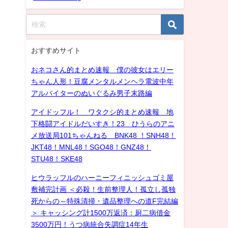
おすすめサイト
おネコさん的まとめ速報 僕の彼女はエリー
ちゃん人形！豆腐メンタルメンヘラ電波中年
アルバイターのぬいぐるみ男子末路編
アイドッフル！ ワタクシ的まとめ速報 地
下格闘アイドルだいすき！23 ひうらのアニ
メ放送局101ちゃんねる BNK48 ！SNH48！
JKT48！MNL48！SGO48！GNZ48！
STU48！SKE48
ヒウラッフルのハーニーフィニッシュゴミ屋
敷補完計画 ＜必殺！生前整理人！孤立し孤独
死からの～特殊清掃・遺品整理への道F完結編
＞ キャッシング計1500万返済：厨二病借金
3500万円！うつ病統合失調症14年生