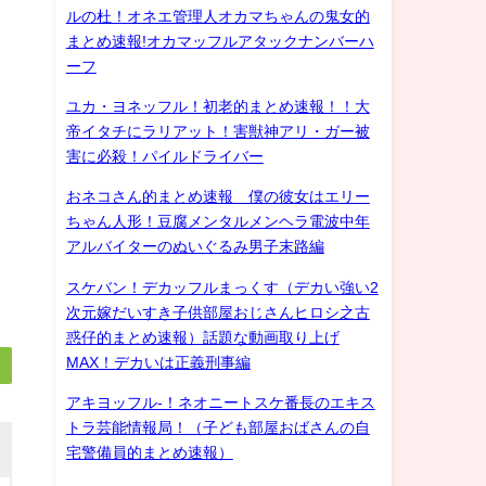
ルの杜！オネエ管理人オカマちゃんの鬼女的
まとめ速報!オカマッフルアタックナンバーハ
ーフ
ユカ・ヨネッフル！初老的まとめ速報！！大
帝イタチにラリアット！害獣神アリ・ガー被
害に必殺！パイルドライバー
おネコさん的まとめ速報 僕の彼女はエリー
ちゃん人形！豆腐メンタルメンヘラ電波中年
アルバイターのぬいぐるみ男子末路編
スケバン！デカッフルまっくす（デカい強い2
次元嫁だいすき子供部屋おじさんヒロシ之古
惑仔的まとめ速報）話題な動画取り上げ
MAX！デカいは正義刑事編
アキヨッフル-！ネオニートスケ番長のエキス
トラ芸能情報局！（子ども部屋おばさんの自
宅警備員的まとめ速報）