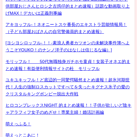
供部屋おじさんヒロシ之古惑仔的まとめ速報）話題な動画取り上
げMAX！デカいは正義刑事編
アキヨッフル-！ネオニートスケ番長のエキストラ芸能情報局！
（子ども部屋おばさんの自宅警備員的まとめ速報）
[ヨシヨシロッフル-！！-素浪人勇者カツオンの未解決事件簿へよ
うこそYOUKO！のナンノ洋子のはなしは信じるな編）]
モリッフル！ 50代無職独身ガチホモ童貞！女装子オネエ的ま
とめ速報！有益便利情報サイトの杜 モリッフル
ユキユキッフル！ど底辺的一同驚愕騒然まとめ速報！超氷河期世
代！人生の強制ロスカットですべてを失ったキグナス氷子の愛の
クリスタルキングボンビー脱出大作戦
ヒロコンプレックスNIGHT 的まとめ速報！！子供が欲しいど陰キ
ャアラフィフ女子のめざせ！専業主婦！婚活計画編
萌えっふる！
萌えっとこあに！