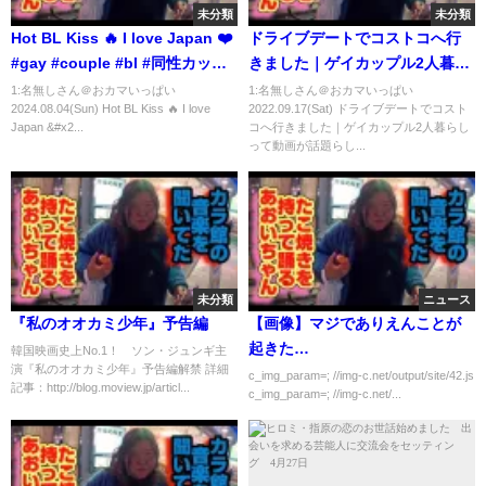
未分類
未分類
Hot BL Kiss 🔥 I love Japan ❤️
ドライブデートでコストコへ行
#gay #couple #bl #同性カップ
きました｜ゲイカップル2人暮ら
ル #blfan #lgbtq
し
1:名無しさん＠おカマいっぱい
1:名無しさん＠おカマいっぱい
2024.08.04(Sun) Hot BL Kiss 🔥 I love
2022.09.17(Sat) ドライブデートでコスト
Japan &#x2...
コへ行きました｜ゲイカップル2人暮らし
って動画が話題らし...
未分類
ニュース
『私のオオカミ少年』予告編
【画像】マジでありえんことが
起きた…
韓国映画史上No.1！ ソン・ジュンギ主
演『私のオオカミ少年』予告編解禁 詳細
c_img_param=; //img-c.net/output/site/42.js
記事：http://blog.moview.jp/articl...
c_img_param=; //img-c.net/...