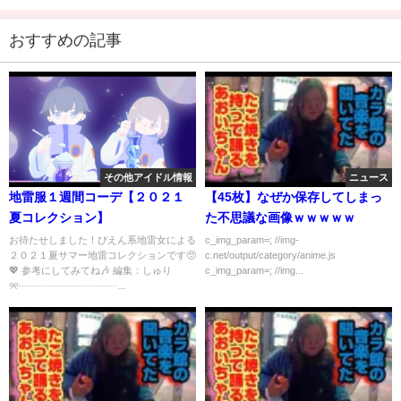
おすすめの記事
その他アイドル情報
ニュース
地雷服１週間コーデ【２０２１
【45枚】なぜか保存してしまっ
夏コレクション】
た不思議な画像ｗｗｗｗｗ
お待たせしました！ぴえん系地雷女による
c_img_param=; //img-
２０２１夏サマー地雷コレクションです🥺
c.net/output/category/anime.js
💖 参考にしてみてね🎶 編集：しゅり
c_img_param=; //img...
୨୧┈┈┈┈┈┈┈┈┈┈...