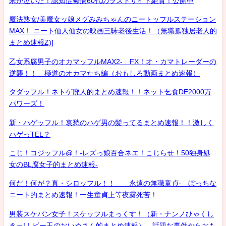
米が泣いた！認知症鬱病60代のラストサイト絶賛！公開中
魔法熟女/美魔女ッ娘メグみみちゃんのニートッフルステーション
MAX！ ニート仙人仙女の映画三昧老後生活！（無職孤独居老人的
まとめ速報Z)]
乙女系腐男子のオカマッフルMAX2- FX！オ・カマトレーダーの
逆襲！！ 極道のオカマたち編（おもしろ動画まとめ速報）
タダッフル！ネトゲ廃人的まとめ速報！！ネット乞食DE2000万
パワーズ！
新・ハゲッフル！哀愁のハゲ男の髪ってるまとめ速報！！激しく
ハゲっTEL？
こじ！コジッフル@！-レズっ娘百合ネエ！こじらせ！50独身処
女のBL腐女子的まとめ速報-
何だ！何が？真・シロッフル！！ 永遠の無職童貞- ぼっちな
ニート的まとめ速報！一生童貞上等夜露死苦！
男装スケバン女子！スケッフルまっくす！（新・ナンノひゃくし
きっ!！ビー玉のおいぬさん的まとめ速報） 話題な事件からおも