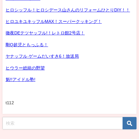
ヒロシッフル！ヒロシデース山さんのリフォームひとりDIY！！
ヒロユキユキッフルMAX！スーパークッキング！
徹夜DEテツヤッフル!！レトロ館2号店！
剛Q超児ともっふる！
ヤナッフル ゲームだいすき6！放送局
ヒウラー総統の野望
魁!!アイドル塾!
t112