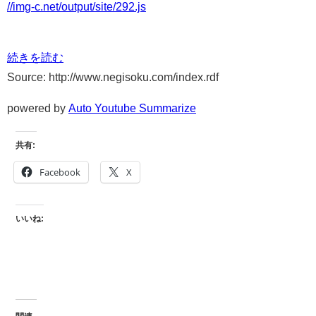
//img-c.net/output/site/292.js
続きを読む
Source: http://www.negisoku.com/index.rdf
powered by
Auto Youtube Summarize
共有:
Facebook
X
いいね: