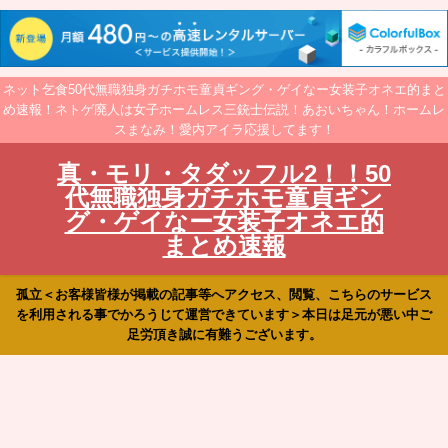
ネット乞食50代無職独身ガチホモ童貞ギング・ゲイなー女装子オネエ的まと
め速報！ネトゲ廃人は女子ホームレス三銃士伝説！あおいちゃん！ホームレ
スまなみ！愛内アイラ応援してます！
真・モリ・タダッフル2！！50
代無職独身ガチホモ童貞ギン
グ・ゲイなー女装子オネエ的
まとめ速報
孤立＜お客様皆様が掲載の記事等へアクセス、閲覧、こちらのサービス
を利用される事でかろうじて運営できています＞本日は足元が悪い中ご
足労頂き誠に有難うございます。