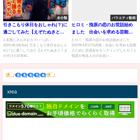
未分類
バラエティ動画
引きこもり休日をおしゃれ(？)に
ヒロミ・指原の恋のお世話始め
過ごしてみた【えぞたぬきとく
ました 出会いを求める芸能人
まのすけの日常#157】【ゲイカ
に交流会をセッティング 4月27
1:名無しさん＠おカマいっぱい
ヒロミ・指原の恋のお世話始めました
2024.08.04(Sun) 引きこもり休日をおしゃ
2023年4月27日内容：出会いを求める芸能
ップル】【Vlog】
日
れ(？)に過ごしてみた【えぞたぬきとくま
人ために交流会をセッティングしヒロミと
のすけの日常#1...
指原が有名人のの出会い...
xrea