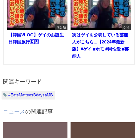
未分類
ゲイ
【韓国VLOG】ゲイのお誕生
実はゲイを公表している芸能
日韓国旅行🇰🇷
人がこちら...【2024年最新
版】#ゲイ #ホモ #同性愛 #芸
能人
関連キーワード
#EatsMatteosBdaysaMB
ニュース
の関連記事