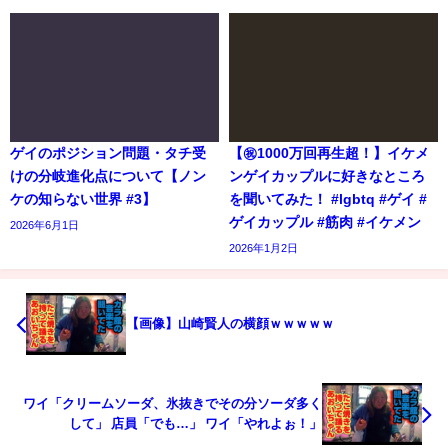
ゲイのポジション問題・タチ受
【㊗️1000万回再生超！】イケメ
けの分岐進化点について【ノン
ンゲイカップルに好きなところ
ケの知らない世界 #3】
を聞いてみた！ #lgbtq #ゲイ #
ゲイカップル #筋肉 #イケメン
2026年6月1日
2026年1月2日
【画像】山崎賢人の横顔ｗｗｗｗｗ
ワイ「クリームソーダ、氷抜きでその分ソーダ多く
して」 店員「でも…」 ワイ「やれよぉ！」