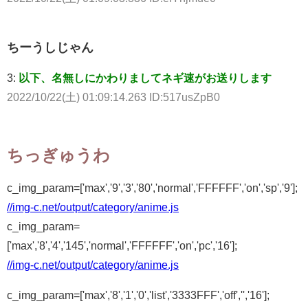
ちーうしじゃん
3:
以下、名無しにかわりましてネギ速がお送りします
2022/10/22(土) 01:09:14.263 ID:517usZpB0
ちっぎゅうわ
c_img_param=['max','9','3','80','normal','FFFFFF','on','sp','9'];
//img-c.net/output/category/anime.js
c_img_param=
['max','8','4','145','normal','FFFFFF','on','pc','16'];
//img-c.net/output/category/anime.js
c_img_param=['max','8','1','0','list','3333FFF','off','','16'];