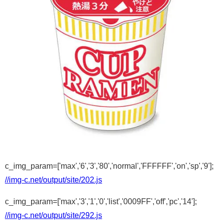
c_img_param=['max','6','3','80','normal','FFFFFF','on','sp','9'];
//img-c.net/output/site/202.js
c_img_param=['max','3','1','0','list','0009FF','off','pc','14'];
//img-c.net/output/site/292.js