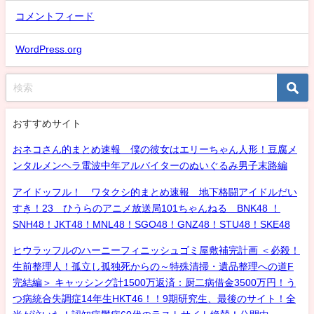
コメントフィード
WordPress.org
おすすめサイト
おネコさん的まとめ速報 僕の彼女はエリーちゃん人形！豆腐メ
ンタルメンヘラ電波中年アルバイターのぬいぐるみ男子末路編
アイドッフル！ ワタクシ的まとめ速報 地下格闘アイドルだい
すき！23 ひうらのアニメ放送局101ちゃんねる BNK48 ！
SNH48！JKT48！MNL48！SGO48！GNZ48！STU48！SKE48
ヒウラッフルのハーニーフィニッシュゴミ屋敷補完計画 ＜必殺！
生前整理人！孤立し孤独死からの～特殊清掃・遺品整理への道F
完結編＞ キャッシング計1500万返済：厨二病借金3500万円！う
つ病統合失調症14年生HKT46！！9期研究生、最後のサイト！全