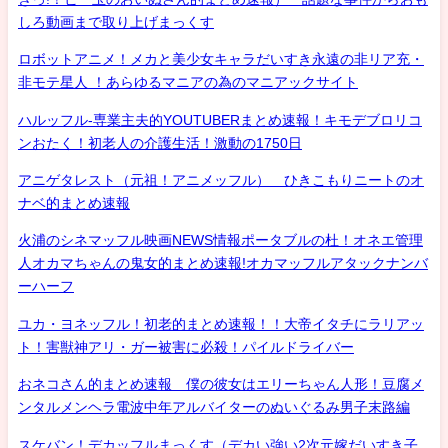
しろ動画まで取り上げまっくす
ロボットアニメ！メカと美少女キャラだいすき永遠の非リア充・
非モテ星人 ！あらゆるマニアの為のマニアックサイト
ハルッフル-専業主夫的YOUTUBERまとめ速報！キモデブロリコ
ンおたく！初老人の介護生活！激動の1750日
アニゲタレスト（元祖！アニメッフル） ひきこもりニートのオ
ナベ的まとめ速報
火浦のシネマッフル映画NEWS情報ポータブルの杜！オネエ管理
人オカマちゃんの鬼女的まとめ速報!オカマッフルアタックナンバ
ーハーフ
ユカ・ヨネッフル！初老的まとめ速報！！大帝イタチにラリアッ
ト！害獣神アリ・ガー被害に必殺！パイルドライバー
おネコさん的まとめ速報 僕の彼女はエリーちゃん人形！豆腐メ
ンタルメンヘラ電波中年アルバイターのぬいぐるみ男子末路編
スケバン！デカッフルまっくす（デカい強い2次元嫁だいすき子