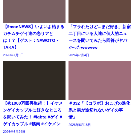
【9monNEWS】いよいよ始まる
「フラれたけど...まだ好き」新宿
ガチムチゲイ達の恋リアと
二丁目にいる人達に個人的ニュ
は！？【ゲスト：NAWOTO・
ースを聞いてみたら回答がヤバ
TAKA】
かったwwwww
2026年7月5日
2026年7月4日
【㊗️1900万回再生超！】イケメ
＃332「【コラボ】おこげの進化
ンゲイカップルに好きなところ
系と男が途切れないゲイの事
を聞いてみた！ #lgbtq #ゲイ #
情」
ゲイカップル #筋肉 #イケメン
2026年6月18日
2026年6月24日