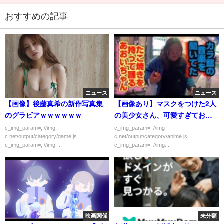
おすすめの記事
ニュース
ニュース
【画像】後藤真希の新作写真集
【画像あり】マスクをつけた2人
のグラビアｗｗｗｗｗｗ
の美少女さん、可愛すぎてお前
らは選ぶことができない
c_img_param=; //img-
c_img_param=; //img-
c.net/output/category/game.js
c.net/output/category/anime.js
c_img_param=; //img-...
c_img_param=; //img...
映画関係
未分類