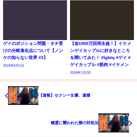
ゲイのポジション問題・タチ受
【㊗️1000万回再生超！】イケメ
けの分岐進化点について【ノン
ンゲイカップルに好きなところ
ケの知らない世界 #3】
を聞いてみた！ #lgbtq #ゲイ #
ゲイカップル #筋肉 #イケメン
2026年6月1日
2026年1月2日
【速報】セクシー女優、逮捕
幽霊に襲われた際の対処法