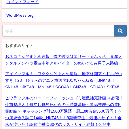
コメントフィード
WordPress.org
おすすめサイト
おネコさん的まとめ速報 僕の彼女はエリーちゃん人形！豆腐メ
ンタルメンヘラ電波中年アルバイターのぬいぐるみ男子末路編
アイドッフル！ ワタクシ的まとめ速報 地下格闘アイドルだい
すき！23 ひうらのアニメ放送局101ちゃんねる BNK48 ！
SNH48！JKT48！MNL48！SGO48！GNZ48！STU48！SKE48
ヒウラッフルのハーニーフィニッシュゴミ屋敷補完計画 ＜必殺！
生前整理人！孤立し孤独死からの～特殊清掃・遺品整理への道F
完結編＞ キャッシング計1500万返済：厨二病借金3500万円！う
つ病統合失調症14年生HKT46！！9期研究生、最後のサイト！全
米が泣いた！認知症鬱病60代のラストサイト絶賛！公開中