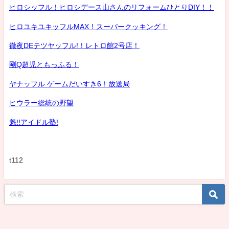
ヒロシッフル！ヒロシデース山さんのリフォームひとりDIY！！
ヒロユキユキッフルMAX！スーパークッキング！
徹夜DEテツヤッフル!！レトロ館2号店！
剛Q超児ともっふる！
ヤナッフル ゲームだいすき6！放送局
ヒウラー総統の野望
魁!!アイドル塾!
t112