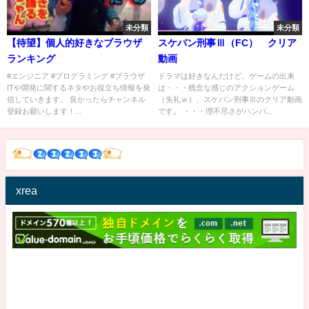
未分類
未分類
【待望】個人的好きなブラウザ
スケバン刑事Ⅲ（FC） クリア
ランキング
動画
#エンジニア #プログラミング #ブラウザ
ドラマは好きなんだけど、ゲームの出来
ITや開発に関するネタやお役立ち情報を発
は・・・残念な感じのアクションゲーム
信していきます。 良かったらチャンネル
（失礼ｗ）、スケバン刑事Ⅲのクリア動画
登録お願いします！...
です。 ・・・理不尽さがハンパ...
xrea