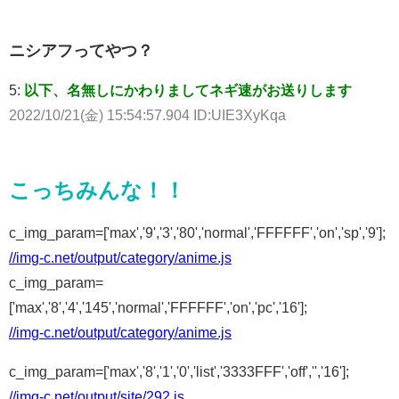
ニシアフってやつ？
5:
以下、名無しにかわりましてネギ速がお送りします
2022/10/21(金) 15:54:57.904 ID:UIE3XyKqa
こっちみんな！！
c_img_param=['max','9','3','80','normal','FFFFFF','on','sp','9'];
//img-c.net/output/category/anime.js
c_img_param=
['max','8','4','145','normal','FFFFFF','on','pc','16'];
//img-c.net/output/category/anime.js
c_img_param=['max','8','1','0','list','3333FFF','off','','16'];
//img-c.net/output/site/292.js