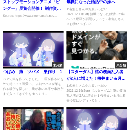
ストップモーションアニメ「ピ
無職になった婚活中の妹へ
ングー」展覧会開催！ 制作資料
1:名無しさん＠お腹いっぱい
2021.12.11(Sat) 無職になった婚活中の妹
約400点展示
Source: https://www.cinemacafe.net/...
へって動画が話題らしいぞ 2:名無しさん
＠お腹いっぱい20...
未分類
未分類
つばめ 燕 ツバメ 巣作り 1
【スターダム】謎の覆面乱入者
が2人に増えた！桜井まい＆月山
ペアで巣を作ってました。一匹が作るのを
外で待ってて可愛い。 以前ツバメが巣を
和香今度はレディ・Cも襲われ
1:名無しさん＠お腹いっぱい
作る場所を探しに、我が家の車庫や事務所
2021.12.19(Sun) 【スターダム】謎の覆面
る！大阪に初登場！誰なんだ！
まで入ってきて中をゆっくり...
乱入者が2人に増えた！桜井まい＆月山和
目的は何か！新ユニット？団体
香今度はレディ・Cも...
内で首謀者がいる？疑問点を洗
い出す！【STARDOM】