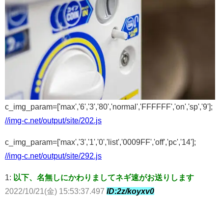
c_img_param=['max','6','3','80','normal','FFFFFF','on','sp','9'];
//img-c.net/output/site/202.js
c_img_param=['max','3','1','0','list','0009FF','off','pc','14'];
//img-c.net/output/site/292.js
1:
以下、名無しにかわりましてネギ速がお送りします
2022/10/21(金) 15:53:37.497
ID:2z/koyxv0