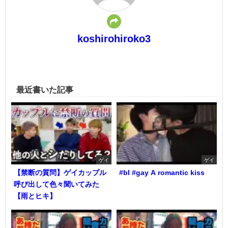
koshirohiroko3
最近書いた記事
ゲイ
ゲイ
【禁断の質問】ゲイカップル
#bl #gay A romantic kiss
呼び出して色々聞いてみた
【雨とヒキ】