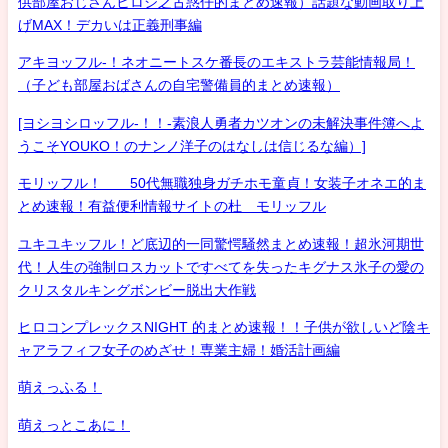
供部屋おじさんヒロシ之古惑仔的まとめ速報）話題な動画取り上
げMAX！デカいは正義刑事編
アキヨッフル-！ネオニートスケ番長のエキストラ芸能情報局！
（子ども部屋おばさんの自宅警備員的まとめ速報）
[ヨシヨシロッフル-！！-素浪人勇者カツオンの未解決事件簿へよ
うこそYOUKO！のナンノ洋子のはなしは信じるな編）]
モリッフル！ 50代無職独身ガチホモ童貞！女装子オネエ的ま
とめ速報！有益便利情報サイトの杜 モリッフル
ユキユキッフル！ど底辺的一同驚愕騒然まとめ速報！超氷河期世
代！人生の強制ロスカットですべてを失ったキグナス氷子の愛の
クリスタルキングボンビー脱出大作戦
ヒロコンプレックスNIGHT 的まとめ速報！！子供が欲しいど陰キ
ャアラフィフ女子のめざせ！専業主婦！婚活計画編
萌えっふる！
萌えっとこあに！