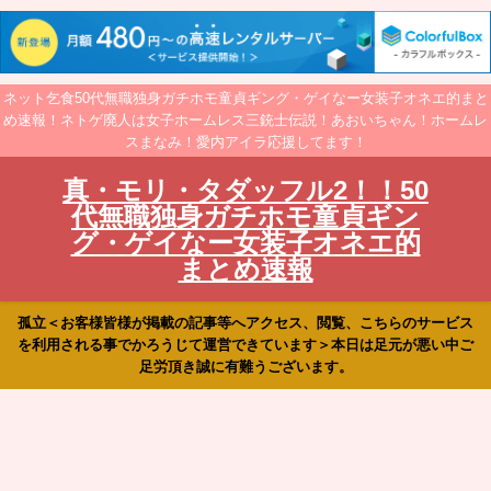
ネット乞食50代無職独身ガチホモ童貞ギング・ゲイなー女装子オネエ的まと
め速報！ネトゲ廃人は女子ホームレス三銃士伝説！あおいちゃん！ホームレ
スまなみ！愛内アイラ応援してます！
真・モリ・タダッフル2！！50
代無職独身ガチホモ童貞ギン
グ・ゲイなー女装子オネエ的
まとめ速報
孤立＜お客様皆様が掲載の記事等へアクセス、閲覧、こちらのサービス
を利用される事でかろうじて運営できています＞本日は足元が悪い中ご
足労頂き誠に有難うございます。