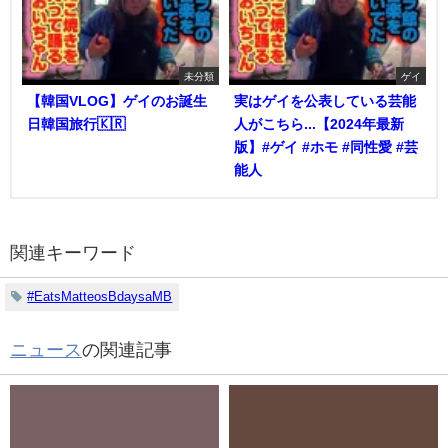
未分類
ゲイ
【韓国VLOG】ゲイのお誕生
実はゲイを公表している芸能
日韓国旅行🇰🇷
人がこちら...【2024年最新
版】#ゲイ #ホモ #同性愛 #芸
能人
関連キーワード
#EatsMatteosBdaysaMB
ニュース
の関連記事