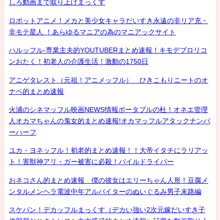
しろ動画まで取り上げまっくす
ロボットアニメ！メカと美少女キャラだいすき永遠の非リア充・
非モテ星人 ！あらゆるマニアの為のマニアックサイト
ハルッフル-専業主夫的YOUTUBERまとめ速報！キモデブロリコ
ンおたく！初老人の介護生活！激動の1750日
アニゲタレスト（元祖！アニメッフル） ひきこもりニートのオ
ナベ的まとめ速報
火浦のシネマッフル映画NEWS情報ポータブルの杜！オネエ管理
人オカマちゃんの鬼女的まとめ速報!オカマッフルアタックナンバ
ーハーフ
ユカ・ヨネッフル！初老的まとめ速報！！大帝イタチにラリアッ
ト！害獣神アリ・ガー被害に必殺！パイルドライバー
おネコさん的まとめ速報 僕の彼女はエリーちゃん人形！豆腐メ
ンタルメンヘラ電波中年アルバイターのぬいぐるみ男子末路編
スケバン！デカッフルまっくす（デカい強い2次元嫁だいすき子