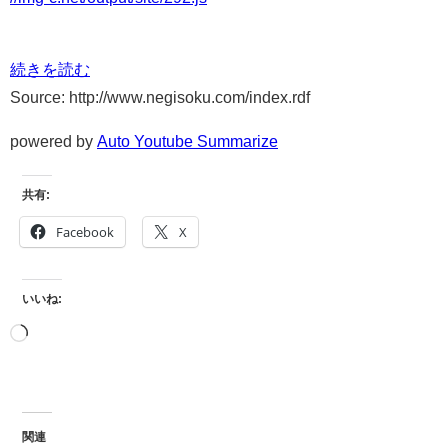
続きを読む
Source: http://www.negisoku.com/index.rdf
powered by
Auto Youtube Summarize
共有:
Facebook
X
いいね:
関連