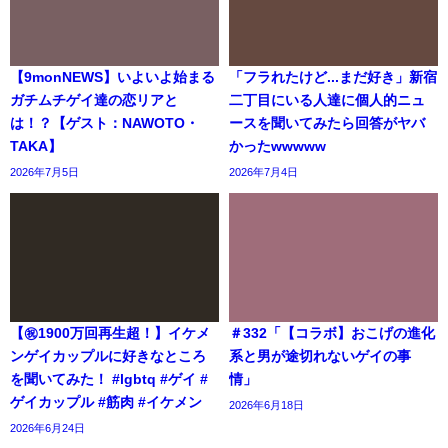
【9monNEWS】いよいよ始まる
「フラれたけど...まだ好き」新宿
ガチムチゲイ達の恋リアと
二丁目にいる人達に個人的ニュ
は！？【ゲスト：NAWOTO・
ースを聞いてみたら回答がヤバ
TAKA】
かったwwwww
2026年7月5日
2026年7月4日
【㊗️1900万回再生超！】イケメ
＃332「【コラボ】おこげの進化
ンゲイカップルに好きなところ
系と男が途切れないゲイの事
を聞いてみた！ #lgbtq #ゲイ #
情」
ゲイカップル #筋肉 #イケメン
2026年6月18日
2026年6月24日