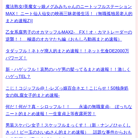
魔法熟女/美魔女ッ娘メグみみちゃんのニートッフルステーション
MAX！ ニート仙人仙女の映画三昧老後生活！（無職孤独居老人的
まとめ速報Z)]
乙女系腐男子のオカマッフルMAX2- FX！オ・カマトレーダーの
逆襲！！ 極道のオカマたち編（おもしろ動画まとめ速報）
タダッフル！ネトゲ廃人的まとめ速報！！ネット乞食DE2000万
パワーズ！
新・ハゲッフル！哀愁のハゲ男の髪ってるまとめ速報！！激しく
ハゲっTEL？
こじ！コジッフル@！-レズっ娘百合ネエ！こじらせ！50独身処
女のBL腐女子的まとめ速報-
何だ！何が？真・シロッフル！！ 永遠の無職童貞- ぼっちな
ニート的まとめ速報！一生童貞上等夜露死苦！
男装スケバン女子！スケッフルまっくす！（新・ナンノひゃくし
きっ!！ビー玉のおいぬさん的まとめ速報） 話題な事件からおも